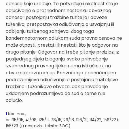
odnosa koje uređuje. To potvrđuje i okolnost što je
odlučivanje o prethodnom nastanku obveznog
odnosa i postojanju tražbine tužitelja i obveze
tuženika, pretpostavka odlučivanja o usvajanju ili
odbijanju tužbenog zahtjeva. Zbog toga
kondemnatornom odlukom suda pravna osnova ne
može otpasti, prestati ili nestati, što je odgovor na
drugo pitanje. Odgovor na treće pitanje proizlazi iz
posljednjeg dijela izlaganja: svako prihvaćanje
izvanrednog pravnog lijeka nema isti učinak na
obveznopravni odnos. Prihvaćanje preinačenjem
podrazumijeva odlučivanje o postojanju tužiteljeve
tražbine i tuženikove obveze, dok prihvaćanje
ukidanjem podrazumijeva da sud o tome nije
odlučio.
1
Nar. nov.,
br. 35/05, 41/08, 125/11, 78/15, 29/18, 126/21, 114/22, 156/22 i
155/23 (u nastavku teksta: ZOO).