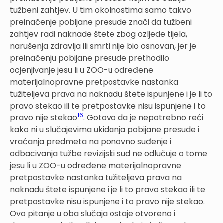
tužbeni zahtjev. U tim okolnostima samo takvo
preinačenje pobijane presude znači da tužbeni
zahtjev radi naknade štete zbog ozljede tijela,
narušenja zdravlja ili smrti nije bio osnovan, jer je
preinačenju pobijane presude prethodilo
ocjenjivanje jesu li u ZOO-u određene
materijalnopravne pretpostavke nastanka
tužiteljeva prava na naknadu štete ispunjene i je li to
pravo stekao ili te pretpostavke nisu ispunjene i to
16
pravo nije stekao
. Gotovo da je nepotrebno reći
kako ni u slučajevima ukidanja pobijane presude i
vraćanja predmeta na ponovno suđenje i
odbacivanja tužbe revizijski sud ne odlučuje o tome
jesu li u ZOO-u određene materijalnopravne
pretpostavke nastanka tužiteljeva prava na
naknadu štete ispunjene i je li to pravo stekao ili te
pretpostavke nisu ispunjene i to pravo nije stekao.
Ovo pitanje u oba slučaja ostaje otvoreno i