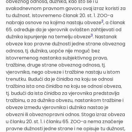
obveznog odnosa, dužnika, kao što se i u
svakodnevnom pravnom govoru ovaj izraz koristi za
tu dužnost. Istovremeno članak 20. st. 1. ZOO-a
2
nabraja osnove na kojima nastaju obveze
, a članak
65. određuje da je vjerovnik ovlašten zahtijevati od
3
dužnika ispunjenje na temelju obveze
. Nastanak
obveze kao pravne dužnosti jedne strane obveznog
odnosa, tj. dužnika, uopće nije moguć bez
istovremenog nastanka subjektivnog prava,
tražbine, druge strane obveznog odnosa, tj.
vjerovnika, nego obveze i tražbine nastaju u istom
trenutku. Budući da je činidba na koju se odnosi
tražbina ista ona činidba na koju se odnosi obveza,
tj. budući da ista činidba za vjerovnika predstavlja
tražbinu, a za dužnika obvezu, nastankom tražbine i
obveze između vjerovnika i dužnika nastao je
obvezni ili obveznopravni odnos. Stoga izraz obveza
u članku 20. st. 1. i članku 65. ZOO-a nema značenje
pravne dužnosti jedne strane i ne opisuje tu dužnost,