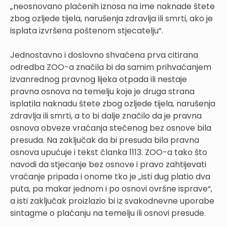
„neosnovano plaćenih iznosa na ime naknade štete
zbog ozljede tijela, narušenja zdravlja ili smrti, ako je
isplata izvršena poštenom stjecatelju“.
Jednostavno i doslovno shvaćena prva citirana
odredba ZOO-a značila bi da samim prihvaćanjem
izvanrednog pravnog lijeka otpada ili nestaje
pravna osnova na temelju koje je druga strana
isplatila naknadu štete zbog ozljede tijela, narušenja
zdravlja ili smrti, a to bi dalje značilo da je pravna
osnova obveze vraćanja stečenog bez osnove bila
presuda. Na zaključak da bi presuda bila pravna
osnova upućuje i tekst članka 1113. ZOO-a tako što
navodi da stjecanje bez osnove i pravo zahtijevati
vraćanje pripada i onome tko je „isti dug platio dva
puta, pa makar jednom i po osnovi ovršne isprave“,
a isti zaključak proizlazio bi iz svakodnevne uporabe
sintagme o plaćanju na temelju ili osnovi presude.