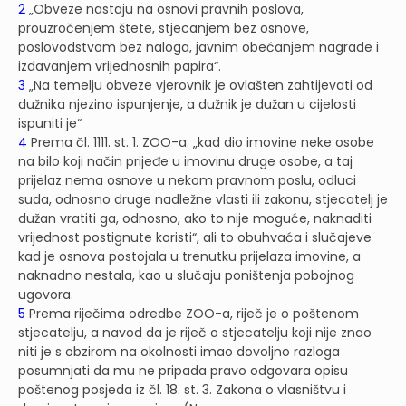
2
„Obveze nastaju na osnovi pravnih poslova,
prouzročenjem štete, stjecanjem bez osnove,
poslovodstvom bez naloga, javnim obećanjem nagrade i
izdavanjem vrijednosnih papira“.
3
„Na temelju obveze vjerovnik je ovlašten zahtijevati od
dužnika njezino ispunjenje, a dužnik je dužan u cijelosti
ispuniti je“
4
Prema čl. 1111. st. 1. ZOO-a: „kad dio imovine neke osobe
na bilo koji način prijeđe u imovinu druge osobe, a taj
prijelaz nema osnove u nekom pravnom poslu, odluci
suda, odnosno druge nadležne vlasti ili zakonu, stjecatelj je
dužan vratiti ga, odnosno, ako to nije moguće, naknaditi
vrijednost postignute koristi“, ali to obuhvaća i slučajeve
kad je osnova postojala u trenutku prijelaza imovine, a
naknadno nestala, kao u slučaju poništenja pobojnog
ugovora.
5
Prema riječima odredbe ZOO-a, riječ je o poštenom
stjecatelju, a navod da je riječ o stjecatelju koji nije znao
niti je s obzirom na okolnosti imao dovoljno razloga
posumnjati da mu ne pripada pravo odgovara opisu
poštenog posjeda iz čl. 18. st. 3. Zakona o vlasništvu i