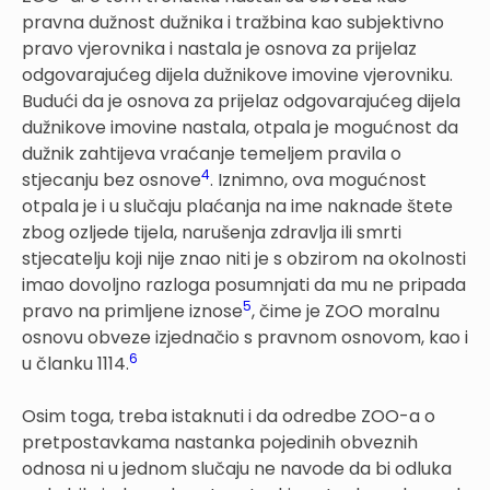
pravna dužnost dužnika i tražbina kao subjektivno
pravo vjerovnika i nastala je osnova za prijelaz
odgovarajućeg dijela dužnikove imovine vjerovniku.
Budući da je osnova za prijelaz odgovarajućeg dijela
dužnikove imovine nastala, otpala je mogućnost da
dužnik zahtijeva vraćanje temeljem pravila o
4
stjecanju bez osnove
. Iznimno, ova mogućnost
otpala je i u slučaju plaćanja na ime naknade štete
zbog ozljede tijela, narušenja zdravlja ili smrti
stjecatelju koji nije znao niti je s obzirom na okolnosti
imao dovoljno razloga posumnjati da mu ne pripada
5
pravo na primljene iznose
, čime je ZOO moralnu
osnovu obveze izjednačio s pravnom osnovom, kao i
6
u članku 1114.
Osim toga, treba istaknuti i da odredbe ZOO-a o
pretpostavkama nastanka pojedinih obveznih
odnosa ni u jednom slučaju ne navode da bi odluka