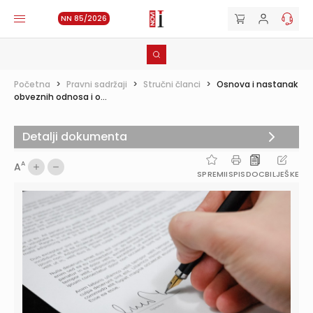
NN 85/2026
Početna
>
Pravni sadržaji
>
Stručni članci
>
Osnova i nastanak
obveznih odnosa i o...
Detalji dokumenta
A
A
SPREMI
ISPIS
DOC
BILJEŠKE