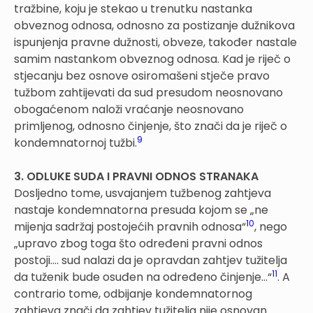
tražbine, koju je stekao u trenutku nastanka
obveznog odnosa, odnosno za postizanje dužnikova
ispunjenja pravne dužnosti, obveze, također nastale
samim nastankom obveznog odnosa. Kad je riječ o
stjecanju bez osnove osiromašeni stječe pravo
tužbom zahtijevati da sud presudom neosnovano
obogaćenom naloži vraćanje neosnovano
primljenog, odnosno činjenje, što znači da je riječ o
9
kondemnatornoj tužbi.
3. ODLUKE SUDA I PRAVNI ODNOS STRANAKA
Dosljedno tome, usvajanjem tužbenog zahtjeva
nastaje kondemnatorna presuda kojom se „ne
10
mijenja sadržaj postojećih pravnih odnosa“
, nego
„upravo zbog toga što određeni pravni odnos
postoji…. sud nalazi da je opravdan zahtjev tužitelja
11
da tuženik bude osuđen na određeno činjenje…“
. A
contrario tome, odbijanje kondemnatornog
zahtjeva znači da zahtjev tužitelja nije osnovan