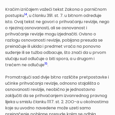
Kraćim izričajem važeći tekst Zakona o parničnom
14
postupku
, u članku 391. st. 7. u bitnom određuje
isto. Ovaj tekst ne govori o prihvaćanju revizije, nego
o njezinoj osnovanosti, ali se osnovanost i
prihvaćanje revizije mogu izjednačiti. Ovisno o
razlogu osnovanosti revizije, pobijana presuda se
preinačuje ili ukida i predmet vraća na ponovno
suđenje ili se tužba odbacuje, što znači da u prvom
slučaju sud odlučuje o biti spora, a u drugom i
15
trećem ne odlučuje
.
Promatrajući sad dvije bitno različite pretpostavke i
učinke prihvaćanja revizije, odnosno stajališta o
osnovanosti revizije, neobično je jednostavno
zaključiti da se prihvaćanjem izvanrednog pravnog
lijeka u smislu članku 1117. st. 2. ZOO-a u okolnostima
koje su uvodno navedene može uzeti samo
preinačenje pobijane presude kojim se odbija