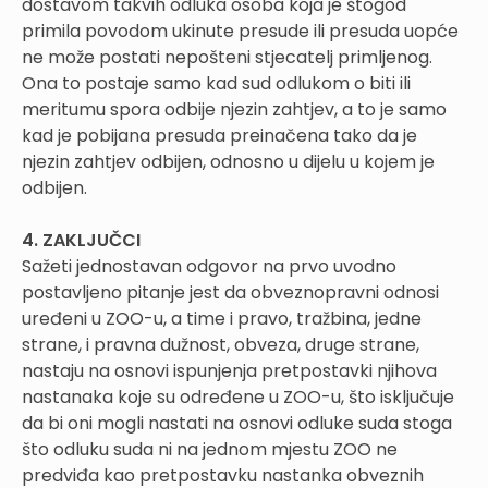
dostavom takvih odluka osoba koja je štogod
primila povodom ukinute presude ili presuda uopće
ne može postati nepošteni stjecatelj primljenog.
Ona to postaje samo kad sud odlukom o biti ili
meritumu spora odbije njezin zahtjev, a to je samo
kad je pobijana presuda preinačena tako da je
njezin zahtjev odbijen, odnosno u dijelu u kojem je
odbijen.
4. ZAKLJUČCI
Sažeti jednostavan odgovor na prvo uvodno
postavljeno pitanje jest da obveznopravni odnosi
uređeni u ZOO-u, a time i pravo, tražbina, jedne
strane, i pravna dužnost, obveza, druge strane,
nastaju na osnovi ispunjenja pretpostavki njihova
nastanaka koje su određene u ZOO-u, što isključuje
da bi oni mogli nastati na osnovi odluke suda stoga
što odluku suda ni na jednom mjestu ZOO ne
predviđa kao pretpostavku nastanka obveznih