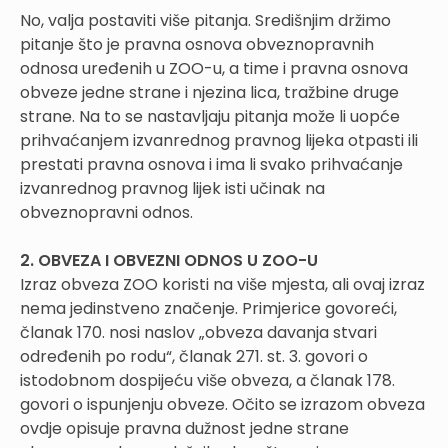
No, valja postaviti više pitanja. Središnjim držimo
pitanje što je pravna osnova obveznopravnih
odnosa uređenih u ZOO-u, a time i pravna osnova
obveze jedne strane i njezina lica, tražbine druge
strane. Na to se nastavljaju pitanja može li uopće
prihvaćanjem izvanrednog pravnog lijeka otpasti ili
prestati pravna osnova i ima li svako prihvaćanje
izvanrednog pravnog lijek isti učinak na
obveznopravni odnos.
2. OBVEZA I OBVEZNI ODNOS U ZOO-U
Izraz obveza ZOO koristi na više mjesta, ali ovaj izraz
nema jedinstveno značenje. Primjerice govoreći,
članak 170. nosi naslov „obveza davanja stvari
određenih po rodu“, članak 271. st. 3. govori o
istodobnom dospijeću više obveza, a članak 178.
govori o ispunjenju obveze. Očito se izrazom obveza
ovdje opisuje pravna dužnost jedne strane