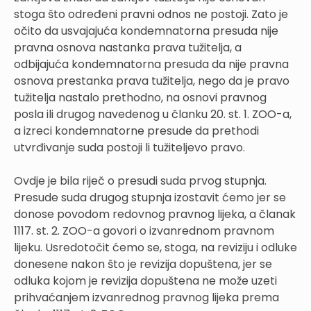
stoga što određeni pravni odnos ne postoji. Zato je
očito da usvajajuća kondemnatorna presuda nije
pravna osnova nastanka prava tužitelja, a
odbijajuća kondemnatorna presuda da nije pravna
osnova prestanka prava tužitelja, nego da je pravo
tužitelja nastalo prethodno, na osnovi pravnog
posla ili drugog navedenog u članku 20. st. 1. ZOO-a,
a izreci kondemnatorne presude da prethodi
utvrđivanje suda postoji li tužiteljevo pravo.
Ovdje je bila riječ o presudi suda prvog stupnja.
Presude suda drugog stupnja izostavit ćemo jer se
donose povodom redovnog pravnog lijeka, a članak
1117. st. 2. ZOO-a govori o izvanrednom pravnom
lijeku. Usredotočit ćemo se, stoga, na reviziju i odluke
donesene nakon što je revizija dopuštena, jer se
odluka kojom je revizija dopuštena ne može uzeti
prihvaćanjem izvanrednog pravnog lijeka prema