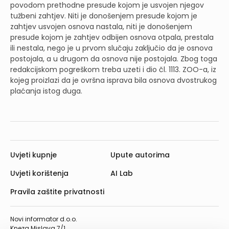
povodom prethodne presude kojom je usvojen njegov
tužbeni zahtjev. Niti je donošenjem presude kojom je
zahtjev usvojen osnova nastala, niti je donošenjem
presude kojom je zahtjev odbijen osnova otpala, prestala
ili nestala, nego je u prvom slučaju zaključio da je osnova
postojala, a u drugom da osnova nije postojala. Zbog toga
redakcijskom pogreškom treba uzeti i dio čl. 1113. ZOO-a, iz
kojeg proizlazi da je ovršna isprava bila osnova dvostrukog
plaćanja istog duga.
Uvjeti kupnje
Upute autorima
Uvjeti korištenja
AI Lab
Pravila zaštite privatnosti
Novi informator d.o.o.
Kneza Mislava 7/1