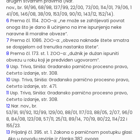
drugim stvarnim pravima (Nar.
nov., br. 91/96, 68/98, 137/99, 22/00, 73/00, 114/01, 79/06, 1
41/06, 146/08, 38/09, 153/09, 90/10, 143/12, 152/14).
6
Prema čl. 1114. ZOO-a: „ne može se zahtijevati povrat
onoga što je dano ili učinjeno na ime ispunjenja neke
naravne ili moralne obveze“.
7
Prema čl. 1086. ZOO-a: „obveza naknade štete smatra
se dospjelom od trenutka nastanka štete“.
8
Prema čl. 173. st. 1. ZOO-a: „dužnik je dužan ispuniti
obvezu u roku koji je predviđen ugovorom“.
9
Usp. Triva, Siniša: Građansko parnično procesno pravo,
četvrto izdanje, str. 308.
10
Usp. Triva, Siniša: Građansko parnično procesno pravo,
četvrto izdanje, str. 471.
11
Usp. Triva, Siniša: Građansko parnično procesno pravo,
četvrto izdanje, str. 308.
12
Nar. nov., br.
53/91, 91/92, 112/99, 129/00, 88/01, 117/03, 88/05, 2/07, 96/0
8, 84/08, 123/08, 57/11, 25/13, 89/14, 70/19, 80/22, 114/22 i
155/23.
13
Prijašnji čl. 395. st. 1. Zakona o parničnom postupku glasi:
„Ako u povodu revizije iz članka 382. ovoga