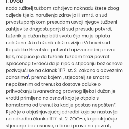
1. UVOD
Kada tužitelj tužbom zahtijeva naknadu štete zbog
ozljede tijela, narušenja zdravlja ili smrti, a sud
prvostupanjskom presudom usvoji njegov tužbeni
zahtjev te drugostupanjski sud presudu potvrdi,
tuženik je dužan isplatiti svotu čija mu je isplata
naložena. Ako tuženik uloži reviziju i Vrhovni sud
Republike Hrvatske prihvati taj izvanredni pravni
lijek, moguće je da tuženik tužbom traži povrat
isplaćenog tvrdeći da je riječ o stjecanju bez osnove
pozivajući se na članak 1117. st. 2. Zakona o obveznim
1
odnosima
, prema kojem „stjecatelj se smatra
nepoštenim od trenutka dostave odluke o
prihvaćanju izvanrednog pravnog lijeka i dužan je
vratiti primljeno na osnovi koja je otpala s
kamatama od trenutka kad je postao nepošten“.
Riječ je o objašnjavajućoj odredbi koja se nastavlja
na odredbu članka 1117. st. 2. ZOO-a, koja isključuje
stjecanje bez osnove, a time i pravo na povrat,