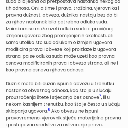
suda bila jedna od pretpostavki nastanka nekog od
tih odnosa. Oni, a time i pravo, tražbina, vjerovnika i
pravna dužnost, obveza, dužnika, nastaju bez da bi
za njihov nastanak bila potrebna odluka suda.
Iznimkom se može uzeti odluka suda o pravičnoj
izmjeni ugovora zbog promijenjenih okolnosti, ali
samo utoliko što sud odlukom o izmjeni ugovora
modificira prava i obveze koji proizlaze iz ugovora
strana, pa se odluka suda može uzeti kao pravna
osnova modificiranih prava i obveza strana, ali ne i
kao pravna osnova njihova odnosa.
Dužnik može biti dužan ispuniti obvezu u trenutku
nastanka obveznog odnosa, kao što je u slučaju
7
prouzročenja štete i stjecanja bez osnove
, ili u
nekom kasnijem trenutku, kao što je često u slučaju
8
sklapanja ugovora.
Ako obvezu ne ispuni
pravovremeno, vjerovnik stječe materijalno pravna
i postupovna sredstva za ostvarenje prava,