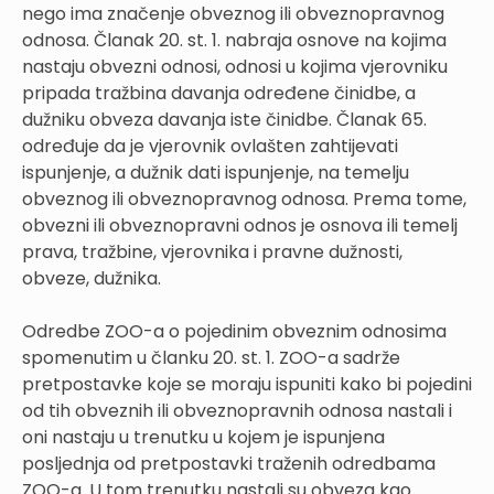
nego ima značenje obveznog ili obveznopravnog
odnosa. Članak 20. st. 1. nabraja osnove na kojima
nastaju obvezni odnosi, odnosi u kojima vjerovniku
pripada tražbina davanja određene činidbe, a
dužniku obveza davanja iste činidbe. Članak 65.
određuje da je vjerovnik ovlašten zahtijevati
ispunjenje, a dužnik dati ispunjenje, na temelju
obveznog ili obveznopravnog odnosa. Prema tome,
obvezni ili obveznopravni odnos je osnova ili temelj
prava, tražbine, vjerovnika i pravne dužnosti,
obveze, dužnika.
Odredbe ZOO-a o pojedinim obveznim odnosima
spomenutim u članku 20. st. 1. ZOO-a sadrže
pretpostavke koje se moraju ispuniti kako bi pojedini
od tih obveznih ili obveznopravnih odnosa nastali i
oni nastaju u trenutku u kojem je ispunjena
posljednja od pretpostavki traženih odredbama
ZOO-a. U tom trenutku nastali su obveza kao