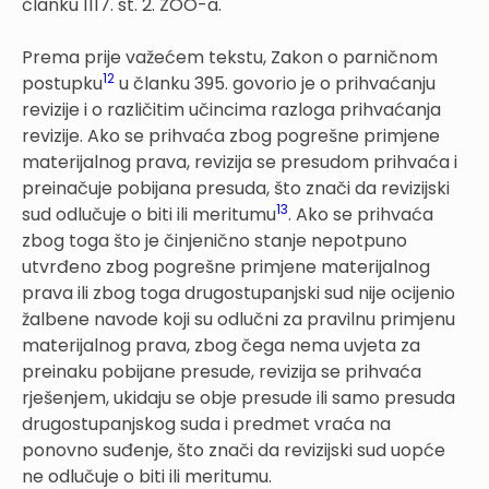
članku 1117. st. 2. ZOO-a.
Prema prije važećem tekstu, Zakon o parničnom
12
postupku
u članku 395. govorio je o prihvaćanju
revizije i o različitim učincima razloga prihvaćanja
revizije. Ako se prihvaća zbog pogrešne primjene
materijalnog prava, revizija se presudom prihvaća i
preinačuje pobijana presuda, što znači da revizijski
13
sud odlučuje o biti ili meritumu
. Ako se prihvaća
zbog toga što je činjenično stanje nepotpuno
utvrđeno zbog pogrešne primjene materijalnog
prava ili zbog toga drugostupanjski sud nije ocijenio
žalbene navode koji su odlučni za pravilnu primjenu
materijalnog prava, zbog čega nema uvjeta za
preinaku pobijane presude, revizija se prihvaća
rješenjem, ukidaju se obje presude ili samo presuda
drugostupanjskog suda i predmet vraća na
ponovno suđenje, što znači da revizijski sud uopće
ne odlučuje o biti ili meritumu.