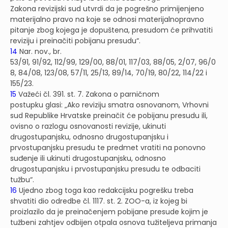
Zakona revizijski sud utvrdi da je pogrešno primijenjeno
materijalno pravo na koje se odnosi materijalnopravno
pitanje zbog kojega je dopuštena, presudom će prihvatiti
reviziju i preinačiti pobijanu presudu“.
14
Nar. nov., br.
53/91, 91/92, 112/99, 129/00, 88/01, 117/03, 88/05, 2/07, 96/0
8, 84/08, 123/08, 57/11, 25/13, 89/14, 70/19, 80/22, 114/22 i
155/23.
15
Važeći čl. 391. st. 7. Zakona o parničnom
postupku glasi: „Ako reviziju smatra osnovanom, Vrhovni
sud Republike Hrvatske preinačit će pobijanu presudu ili,
ovisno o razlogu osnovanosti revizije, ukinuti
drugostupanjsku, odnosno drugostupanjsku i
prvostupanjsku presudu te predmet vratiti na ponovno
suđenje ili ukinuti drugostupanjsku, odnosno
drugostupanjsku i prvostupanjsku presudu te odbaciti
tužbu“.
16
Ujedno zbog toga kao redakcijsku pogrešku treba
shvatiti dio odredbe čl. 1117. st. 2. ZOO-a, iz kojeg bi
proizlazilo da je preinačenjem pobijane presude kojim je
tužbeni zahtjev odbijen otpala osnova tužiteljeva primanja