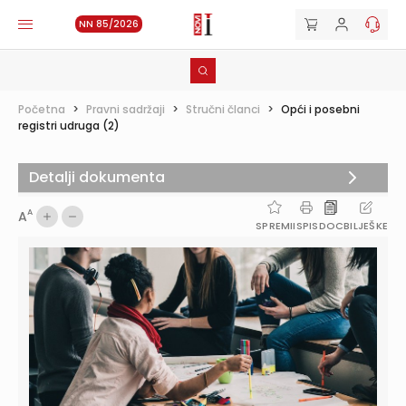
NN 85/2026
Početna
>
Pravni sadržaji
>
Stručni članci
>
Opći i posebni
registri udruga (2)
Detalji dokumenta
A
A
SPREMI
ISPIS
DOC
BILJEŠKE