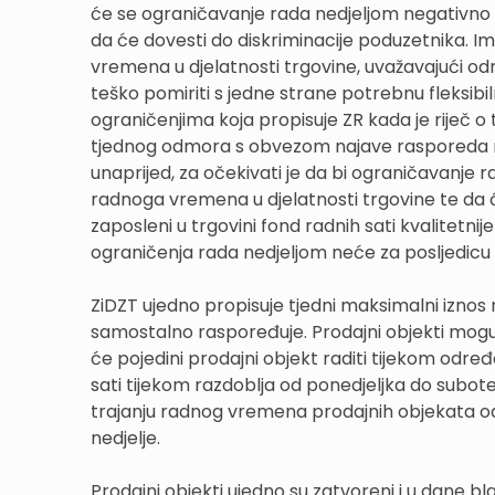
će se ograničavanje rada nedjeljom negativno o
da će dovesti do diskriminacije poduzetnika. Im
vremena u djelatnosti trgovine, uvažavajući odr
teško pomiriti s jedne strane potrebnu fleksibi
ograničenjima koja propisuje ZR kada je riječ o
tjednog odmora s obvezom najave rasporeda
unaprijed, za očekivati je da bi ograničavanje r
radnoga vremena u djelatnosti trgovine te da ć
zaposleni u trgovini fond radnih sati kvalitetni
ograničenja rada nedjeljom neće za posljedicu i
ZiDZT ujedno propisuje tjedni maksimalni iznos 
samostalno raspoređuje. Prodajni objekti mogu o
će pojedini prodajni objekt raditi tijekom odr
sati tijekom razdoblja od ponedjeljka do subote 
trajanju radnog vremena prodajnih objekata od 9
nedjelje.
Prodajni objekti ujedno su zatvoreni i u dane