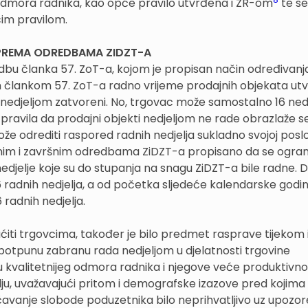
g odmora radnika, kao opće pravilo utvrđena i ZR-om
te se
ćim pravilom.
 PREMA ODREDBAMA ZIDZT-A
edbu članka 57. ZoT-a, kojom je propisan način određivanj
m člankom 57. ZoT-a radno vrijeme prodajnih objekata ut
u nedjeljom zatvoreni. No, trgovac može samostalno 16 nedj
 pravila da prodajni objekti nedjeljom ne rade obrazlaže s
e odrediti raspored radnih nedjelja sukladno svojoj posl
laznim i završnim odredbama ZiDZT-a propisano da se ogra
 nedjelje koje su do stupanja na snagu ZiDZT-a bile radne. D
6 radnih nedjelja, a od početka sljedeće kalendarske godi
 radnih nedjelja.
ućiti trgovcima, također je bilo predmet rasprave tijekom 
 potpunu zabranu rada nedjeljom u djelatnosti trgovine
u kvalitetnijeg odmora radnika i njegove veće produktivno
u, uvažavajući pritom i demografske izazove pred kojima
čavanje slobode poduzetnika bilo neprihvatljivo uz upozor