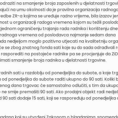
draziti na smanjenje broja zaposlenih u djelatnosti trgov
ajući na umu okolnosti da je pravilna organizacija radnog
edbe ZR-a kojima se uređuje radno vrijeme, bila izazov jer 
lnost u organizaciji radoga vremena kojom su težili posloda
 tjednom ograničenju trajanja rada radnika i korištenju dne
 radnoga vremena od poslodavca najmanje sedam dana
ada nedjeljom moglo pozitivno utjecati na kvalitetniju orga
e se zbog znatnog fonda sati koje su do sada odrađivali r
je rasporediti na postojeće radnike pa se procjenjuje da Z
mati smanjenje broja radnika u djelatnosti trgovine.
radnih sati u razdoblju od ponedjeljka do subote, a koje t
d ponedjeljka do subote raditi ukupno do 90 sati. Koliki b
eđenog dana trgovac će samostalno odlučiti, s tim da ukup
ne smije premašiti 90 sati. Ako prodajni objekt radi nedje
0 sati dodaje 15 sati, koji se raspoređuju od ponedjeljka
 blagdana koji su utvrđeni Zakonom o blagdanima, spomend