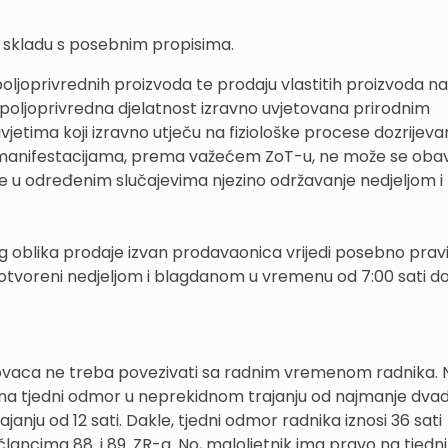
u skladu s posebnim propisima.
ljoprivrednih proizvoda te prodaju vlastitih proizvoda na
e poljoprivredna djelatnost izravno uvjetovana prirodnim
etima koji izravno utječu na fiziološke procese dozrijevan
 manifestacijama, prema važećem ZoT-u, ne može se obavl
 u određenim slučajevima njezino održavanje nedjeljom i
g oblika prodaje izvan prodavaonica vrijedi posebno pravi
otvoreni nedjeljom i blagdanom u vremenu od 7:00 sati do
trgovaca ne treba povezivati sa radnim vremenom radnika. 
 na tjedni odmor u neprekidnom trajanju od najmanje dva
janju od 12 sati. Dakle, tjedni odmor radnika iznosi 36 sati
člancima 88. i 89. ZR-a. No, maloljetnik ima pravo na tjed