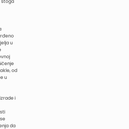
 stoga
a
vrđeno
elja u
e
ovnoj
ničenje
akle, od
ne u
izrade i
sti
 se
enja da