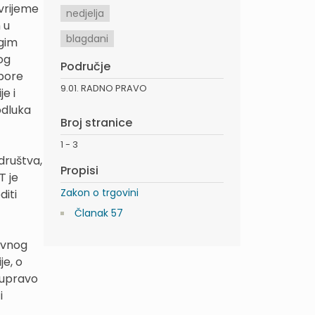
 vrijeme
nedjelja
 u
blagdani
ugim
og
Područje
epore
9.01. RADNO PRAVO
e i
odluka
Broj stranice
1 - 3
društva,
Propisi
T je
Zakon o trgovini
diti
Članak 57
ovnog
je, o
r upravo
i