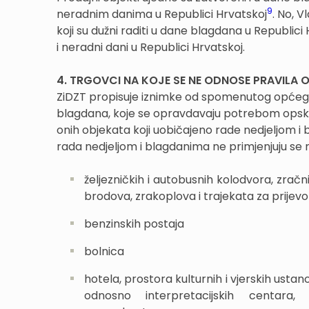
9
neradnim danima u Republici Hrvatskoj
. No, 
koji su dužni raditi u dane blagdana u Republi
i neradni dani u Republici Hrvatskoj.
4. TRGOVCI NA KOJE SE NE ODNOSE PRAVILA
ZiDZT propisuje iznimke od spomenutog općeg p
blagdana, koje se opravdavaju potrebom opskrb
onih objekata koji uobičajeno rade nedjeljom 
rada nedjeljom i blagdanima ne primjenjuju se na
željezničkih i autobusnih kolodvora, zračn
brodova, zrakoplova i trajekata za prijevo
benzinskih postaja
bolnica
hotela, prostora kulturnih i vjerskih ustan
odnosno interpretacijskih centara, 