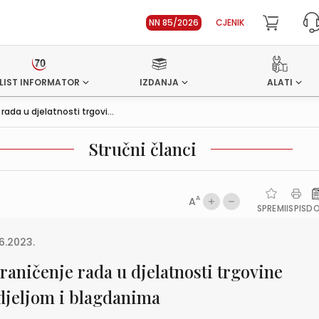
NN 85/2026
CJENIK
LIST INFORMATOR
IZDANJA
ALATI
rada u djelatnosti trgovi...
Stručni članci
A
A
SPREMI
ISPIS
D
6.2023.
raničenje rada u djelatnosti trgovine
djeljom i blagdanima