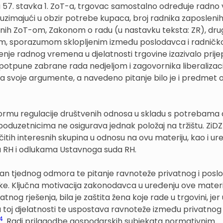
ku 57. stavka 1. ZoT-a, trgovac samostalno određuje radno
 uzimajući u obzir potrebe kupaca, broj radnika zaposlenih
enih ZoT-om, Zakonom o radu (u nastavku teksta: ZR), dr
m, sporazumom sklopljenim između poslodavca i radničk
enje radnog vremena u djelatnosti trgovine izazivalo prij
otpune zabrane rada nedjeljom i zagovornika liberalizacij
mala svoje argumente, a navedeno pitanje bilo je i predmet 
formu regulacije društvenih odnosa u skladu s potrebama 
poduzetnicima ne osigurava jednak položaj na tržištu. ZiDZ
čitih interesnih skupina u odnosu na ovu materiju, kao i ure
 RH i odlukama Ustavnoga suda RH.
dan tjednog odmora te pitanje ravnoteže privatnog i posl
mke. Ključna motivacija zakonodavca u uređenju ove materi
nog rješenja, bila je zaštita žena koje rade u trgovini, je
u toj djelatnosti te uspostava ravnoteže između privatnog 
4
. Radi prilagodbe gospodarskih subjekata normativnim