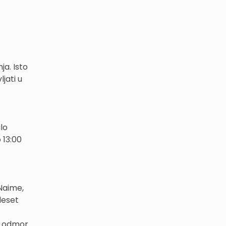
ja. Isto
jati u
lo
 13:00
Naime,
deset
ni odmor