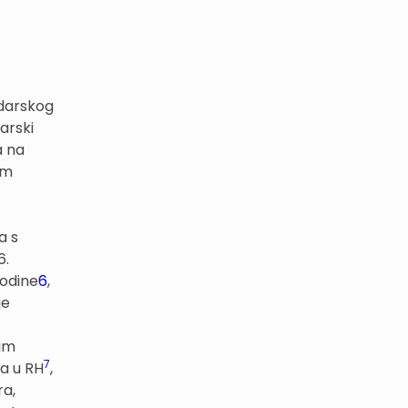
odarskog
arski
a na
om
a s
6.
godine
6
,
je
nim
7
ma u RH
,
ra,