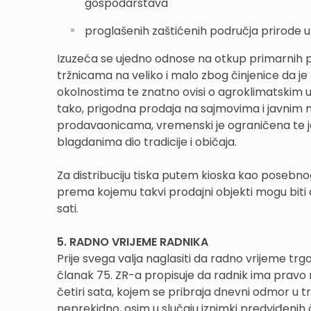
gospodarstava
proglašenih zaštićenih područja prirode 
Izuzeća se ujedno odnose na otkup primarnih po
tržnicama na veliko i malo zbog činjenice da j
okolnostima te znatno ovisi o agroklimatskim uvj
tako, prigodna prodaja na sajmovima i javnim
prodavaonicama, vremenski je ograničena te je
blagdanima dio tradicije i običaja.
Za distribuciju tiska putem kioska kao posebno
prema kojemu takvi prodajni objekti mogu biti 
sati.
5. RADNO VRIJEME RADNIKA
Prije svega valja naglasiti da radno vrijeme 
članak 75. ZR-a propisuje da radnik ima pravo
četiri sata, kojem se pribraja dnevni odmor u tra
neprekidno, osim u slučaju iznimki predviđenih 