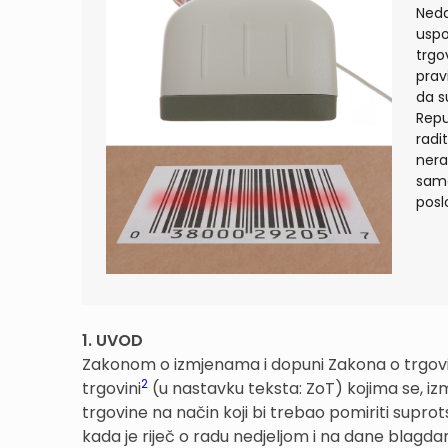
Neda
uspo
trgo
prav
da s
Repu
radi
nera
samo
poslo
1. UVOD
Zakonom o izmjenama i dopuni Zakona o trgovi
2
trgovini
(u nastavku teksta: ZoT) kojima se, i
trgovine na način koji bi trebao pomiriti supro
kada je riječ o radu nedjeljom i na dane blagda