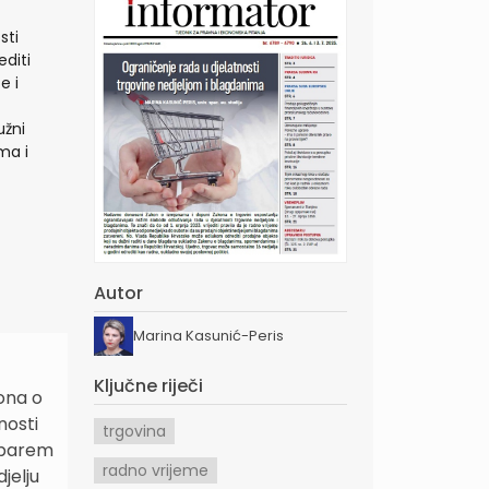
sti
editi
e i
užni
ma i
Autor
Marina Kasunić-Peris
Ključne riječi
ona o
nosti
trgovina
, barem
radno vrijeme
jelju