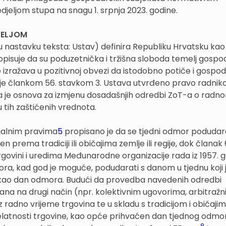
djeljom stupa na snagu 1. srpnja 2023. godine.
JELJOM
(u nastavku teksta: Ustav) definira Republiku Hrvatsku kao
propisuje da su poduzetnička i tržišna sloboda temelj gosp
 izražava u pozitivnoj obvezi da istodobno potiče i gospod
 je člankom 56. stavkom 3. Ustava utvrđeno pravo radnik
a je osnova za izmjenu dosadašnjih odredbi ZoT-a o radn
tih zaštićenih vrednota.
ijalnim pravima
5
propisano je da se tjedni odmor podudar
prema tradiciji ili običajima zemlje ili regije, dok članak 
govini i uredima Međunarodne organizacije rada iz 1957. 
ra, kad god je moguće, podudarati s danom u tjednu koji 
en kao dan odmora. Budući da provedba navedenih odredbi
na na drugi način (npr. kolektivnim ugovorima, arbitraž
z radno vrijeme trgovina te u skladu s tradicijom i običaji
djelatnosti trgovine, kao opće prihvaćen dan tjednog odmo
8