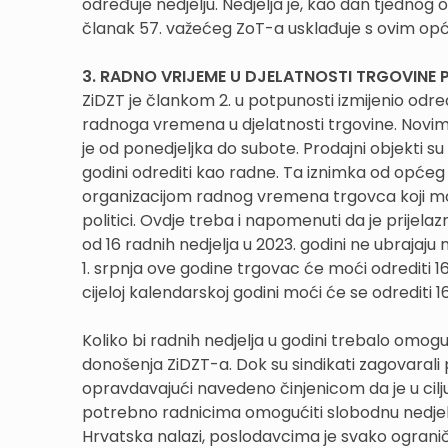
određuje nedjelju. Nedjelja je, kao dan tjedno
članak 57. važećeg ZoT-a usklađuje s ovim op
3. RADNO VRIJEME U DJELATNOSTI TRGOVINE
ZiDZT je člankom 2. u potpunosti izmijenio odr
radnoga vremena u djelatnosti trgovine. Novi
je od ponedjeljka do subote. Prodajni objekti s
godini odrediti kao radne. Ta iznimka od općeg
organizacijom radnog vremena trgovca koji mož
politici. Ovdje treba i napomenuti da je prije
od 16 radnih nedjelja u 2023. godini ne ubrajaju
1. srpnja ove godine trgovac će moći odrediti 1
cijeloj kalendarskoj godini moći će se odrediti 16
Koliko bi radnih nedjelja u godini trebalo omog
donošenja ZiDZT-a. Dok su sindikati zagovarali
opravdavajući navedeno činjenicom da je u cilj
potrebno radnicima omogućiti slobodnu nedjelj
Hrvatska nalazi, poslodavcima je svako ograni