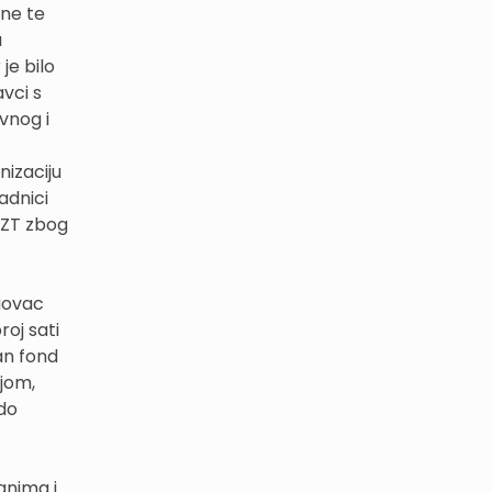
ine te
a
je bilo
vci s
vnog i
nizaciju
adnici
iDZT zbog
rgovac
roj sati
an fond
ljom,
 do
anima i