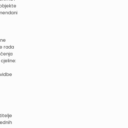
 objekte
omendani
ane
te rada
ičenja
cjeline:
ovidbe
itelje
ednih