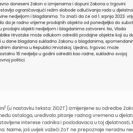
vno doneseni Zakon o izmjenama i dopuni Zakona o trgovini
stavlja ograničavajući režim slobode odlučivanja rada u djelatno
vine nedjeljom i blagdanima. To znači da će od 1. srpnja 2023. vrij
ilo da je radno vrijeme prodajnih objekta od ponedjeljka do subot
u prodajni objekti nedjeljom i blagdanima zatvoreni. No, Vlada
blike Hrvatske može odlukom odrediti prodajne objekte koji su d
ti u dane blagdana sukladno Zakonu o blagdanima, spomendani
dnim danima u Republici Hrvatskoj. Ujedno, trgovac može
stalno 16 nedjelja u godini odrediti kao radne, sukladno svojoj
vnoj politici.
1
ni
(u nastavku teksta: ZiDZT) izmijenjene su odredbe Zak
zmeđu ostaloga, uređivalo pitanje radnog vremena u djelat
tstavljene interese radnika i poslodavaca u toj djelatnosti
na. Naime, još uvijek važeći ZoT ne prepoznaje neradnu ned