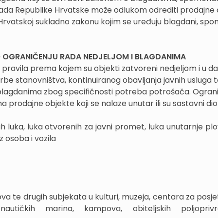
Vlada Republike Hrvatske može odlukom odrediti prodajne
ci Hrvatskoj sukladno zakonu kojim se uređuju blagdani, sp
 O OGRANIČENJU RADA NEDJELJOM I BLAGDANIMA
ravila prema kojem su objekti zatvoreni nedjeljom i u d
e stanovništva, kontinuiranog obavljanja javnih usluga 
i blagdanima zbog specifičnosti potreba potrošača. Ogran
 prodajne objekte koji se nalaze unutar ili su sastavni dio 
ih luka, luka otvorenih za javni promet, luka unutarnje pl
z osoba i vozila
ova te drugih subjekata u kulturi, muzeja, centara za posjet
nautičkih marina, kampova, obiteljskih poljoprivr