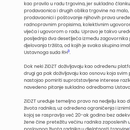
kao pravilo u radu trgovina, jer sukladno član
prodavaonica i drugih oblika trgovine na malo,
prodavaonici i poštovanje njihovih prava uređ
radnopravnim propisima, kolektivnim ugovoro
vijeća i ugovorom o radu. Upravo je takvo uređ
posljednja dva desetljeća između zagovornika p
djelovanja tržišta, od kojih je svaka skupina i
3
Ustavnoga suda RH
.
Dok neki ZiDZT doživljavaju kao određenu plat
drugi ga pak doživljavaju kao osnovu koja svim 
nastojao pomiriti suprotstavljene interese razli
navedeno pitanje sukladno odredbama Ustava
ZiDZT uređuje temeljno pravo na nedjelju kao 
života radnika, uz određena ograničenja i izni
kojoj se raspravlja već 20-ak godina bez adekvat
žene čine pretežitu većinu radnika zaposlenih 
poslovnog života radnika u djelatnosti trgovine