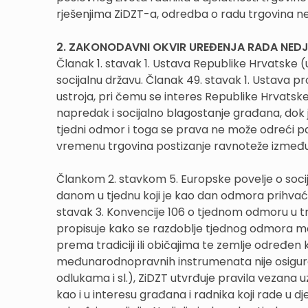
rješenjima ZiDZT-a, odredba o radu trgovina ne
2. ZAKONODAVNI OKVIR UREĐENJA RADA NED
Članak 1. stavak 1. Ustava Republike Hrvatske 
socijalnu državu. Članak 49. stavak 1. Ustava 
ustroja, pri čemu se interes Republike Hrvatske
napredak i socijalno blagostanje građana, dok
tjedni odmor i toga se prava ne može odreći p
vremenu trgovina postizanje ravnoteže između 
Člankom 2. stavkom 5. Europske povelje o soc
danom u tjednu koji je kao dan odmora prihvaćen 
stavak 3. Konvencije 106 o tjednom odmoru u tr
propisuje kako se razdoblje tjednog odmora mo
prema tradiciji ili običajima te zemlje određ
međunarodnopravnih instrumenata nije osigura
odlukama i sl.), ZiDZT utvrđuje pravila vezana u
kao i u interesu građana i radnika koji rade u 