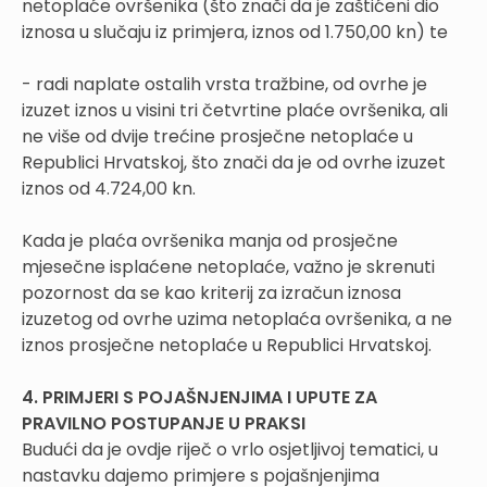
netoplaće ovršenika (što znači da je zaštićeni dio
iznosa u slučaju iz primjera, iznos od 1.750,00 kn) te
- radi naplate ostalih vrsta tražbine, od ovrhe je
izuzet iznos u visini tri četvrtine plaće ovršenika, ali
ne više od dvije trećine prosječne netoplaće u
Republici Hrvatskoj, što znači da je od ovrhe izuzet
iznos od 4.724,00 kn.
Kada je plaća ovršenika manja od prosječne
mjesečne isplaćene netoplaće, važno je skrenuti
pozornost da se kao kriterij za izračun iznosa
izuzetog od ovrhe uzima netoplaća ovršenika, a ne
iznos prosječne netoplaće u Republici Hrvatskoj.
4. PRIMJERI S POJAŠNJENJIMA I UPUTE ZA
PRAVILNO POSTUPANJE U PRAKSI
Budući da je ovdje riječ o vrlo osjetljivoj tematici, u
nastavku dajemo primjere s pojašnjenjima