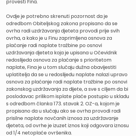
provesti Fina.
Ovdje je potrebno skrenuti pozornost da je
odredbom Obiteljskog zakona propisano da se
ovrha radi uzdržavanja djeteta provodi prije svih
ovrha, a kako je u Finu zaprimljena osnova za
plaćanje radi naplate tražbine po osnovi
uzdržavanja djeteta koja je upisana u Očevidnik
redoslijeda osnova za plaćanje s prioritetom
naplate, Fina je u tom slučaju dužna obavijestiti
uplatitelja da se u redoslijedu naplate nalazi upravo
osnova za plaćanje radi naplate tražbine po osnovi
zakonskog uzdržavanja za dijete, a sve s ciljem da bi
poslodavac prilikom isplate plaće postupio u skladu
s odredbom članka 173. stavak 2. OZ-a, kojom je
propisano da u slučaju ako se ovrha provodi radi
prisilne naplate novčanih iznosa za uzdržavanje
djeteta, od ovrhe je izuzet iznos koji odgovara iznosu
od 1/4 netoplaće ovršenika.