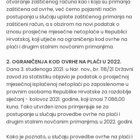
otvaranje zaštićenog računa kao i koja su primanja
zaštićena od ovrhe, već ćemo pojasniti način
postupanja u slučaju uplate zaštićenog primanja na
zaštićeni račun, a s obzirom na novi podatak o
iznosu prosječne mjesečne netoplaće u Republici
Hrvatskoj, koji utječe na ograničenja kod ovrhe na
plaći i drugim stalnim novčanim primanjima.
2. OGRANIČENJA KOD OVRHE NA PLAĆI U 2022.
Dana 3. studenoga 2021. u Nar. nov., br. 118/21 Državni
zavod za statistiku objavio je podatak o prosječnoj
mjesečnoj isplaćenoj netoplaći po zaposlenome u
pravnim osobama Republike Hrvatske za razdoblje
siječanj - kolovoz 2021. godine, koji iznosi 7.086,00
kuna. Tako utvrđen iznos primjenjuje se za
postupanje u slučaju provedbe ovrhe na plaći i
drugim stalnim novčanim primanjima, u 2022. godini.
Kako je poznato, u slučaju provedbe ovrhe na plaći i