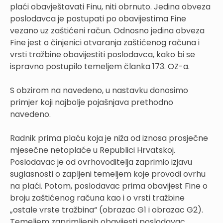
plaći obavještavati Finu, niti obrnuto. Jedina obveza
poslodavca je postupati po obavijestima Fine
vezano uz zaštićeni račun. Odnosno jedina obveza
Fine jest o činjenici otvaranja zaštićenog računa i
vrsti tražbine obavijestiti poslodavca, kako bi se
ispravno postupilo temeljem članka 173. OZ-a.
S obzirom na navedeno, u nastavku donosimo
primjer koji najbolje pojašnjava prethodno
navedeno.
Radnik prima plaću koja je niža od iznosa prosječne
mjesečne netoplaće u Republici Hrvatskoj.
Poslodavac je od ovrhovoditelja zaprimio izjavu
suglasnosti o zapljeni temeljem koje provodi ovrhu
na plaći. Potom, poslodavac prima obavijest Fine o
broju zaštićenog računa kao i o vrsti tražbine
„ostale vrste tražbina“ (obrazac G1 i obrazac G2).
Temeljem zaprimljenih obavijesti poslodavac