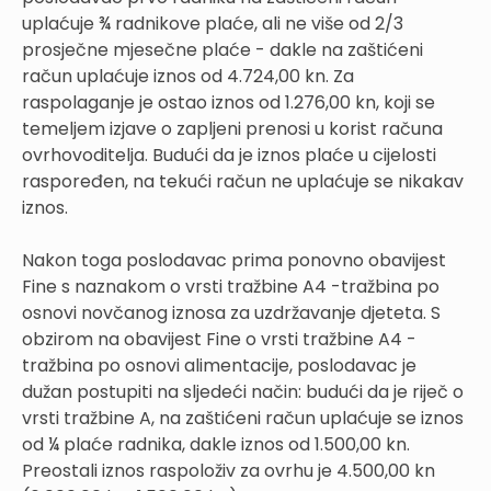
uplaćuje ¾ radnikove plaće, ali ne više od 2/3
prosječne mjesečne plaće - dakle na zaštićeni
račun uplaćuje iznos od 4.724,00 kn. Za
raspolaganje je ostao iznos od 1.276,00 kn, koji se
temeljem izjave o zapljeni prenosi u korist računa
ovrhovoditelja. Budući da je iznos plaće u cijelosti
raspoređen, na tekući račun ne uplaćuje se nikakav
iznos.
Nakon toga poslodavac prima ponovno obavijest
Fine s naznakom o vrsti tražbine A4 -tražbina po
osnovi novčanog iznosa za uzdržavanje djeteta. S
obzirom na obavijest Fine o vrsti tražbine A4 -
tražbina po osnovi alimentacije, poslodavac je
dužan postupiti na sljedeći način: budući da je riječ o
vrsti tražbine A, na zaštićeni račun uplaćuje se iznos
od ¼ plaće radnika, dakle iznos od 1.500,00 kn.
Preostali iznos raspoloživ za ovrhu je 4.500,00 kn