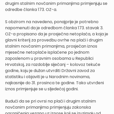
drugim stalnim novčanim primanjima primjenjuju se
odredbe članka 173. OZ-a.
S obzirom na navedeno, ponajprije je potrebno
napomenuti da je odredbom članka 173. stavak 3.
OZ-a propisano da je prosječna netoplaća, a koja je
glavni kriterij za provedbu ovrhe na plaći i drugim
stalnim novčanim primanjima, prosječan iznos
mjesečne netoplaće isplaćene po jednom
zaposlenom u pravnim osobama u Republici
Hrvatskoj, za razdoblje siječanj – kolovoz tekuće
godine, koju je dužan utvrditi Državni zavod za
statistiku i objaviti je u Narodnim novinama,
najkasnije do 31. prosinca te godine. Tako utvrđeni
iznos primjenjuje se u sljedećoj godini.
Budući da se pri ovrsi na plaći i drugim stalnim
novčanim primanjima primjenjuju zakonska
ograničenja vezano uz iznose koji se izuzimaju od