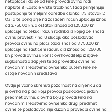
netoplaće i da se od Fine provodi ovrha radi
naplate B -„ostale vrste tražbina“, tada primjenjuje
postupanje temeljem odredbe članka 173. stavak 2.
OZ-a te ponajprije na zaštićeni račun uplaćuje iznos
od 3.750,00 kn, a ostatak iznosa od 1.250,00 kn
uplaćuje na tekući račun radnika, iz kojeg će iznosa
ovrhu provesti Fina. U slučaju ako poslodavac
provodi ovrhu na plaći, tada iznos od 3.750,00 kn
uplaćuje na zaštićeni račun, a iz iznosa od 1.250,00
kn provodi ovrhu u korist ovrhovoditelja iz izjave
suglasnosti o zapljeni te za provedbu ovrhe na
novčanim sredstvima ovršenika putem Fine ne
ostaje novčanih sredstava.
Ovdje je važno skrenuti pozornost na činjenicu da
je ovrha na plaći koju provodi poslodavac jedan
predmet ovrhe, a ovrha koju provodi Fina na
novčanim sredstvima ovršenika drugi predmet
ovrhe te poslodavac nije dužan o provedbi ovrhe na