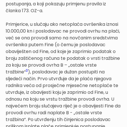
postupanja, a koji pokazuju primjenu pravila iz
članka 173. OZ-a.
Primjerice, u slučaju ako netoplaća ovršenika iznosi
10.000,00 kn i poslodavac ne provodi ovrhu na plaći,
već se ona provodi samo na novčanim sredstvima
ovršenika putem Fine (o čemu je poslodavac
obaviješten od Fine, od koje je zaprimio podatak o
broju zaštićenog računa te podatak o vrsti tražbine
za koju se provodi ovrha B – „ostale vrste
3
tražbine“
), poslodavac je dužan postupiti na
sljedeći način. Prvo utvrđuje da je plaća njegova
radnika veća od prosječne mjesečne netoplaće te
utvrđuje, iz obavijesti koju je zaprimio od Fine, u
odnosu na koju se vrstu tražbine provodi ovrha. U
najvećem broju slučajeva riječ je o obavijesti Fine da
provodi ovrhu radi naplate B - „ostale vrste
tražbina“. Po utvrđenju tih činjenica poslodavac
prilikom isplate plaće primjenjuje postupanje