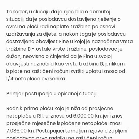
Također, u slučaju da je riječ bila o obrnutoj
situaciji, da je poslodavcu dostavljeno rješenje o
ovrsi na plaći radi naplate tražbine po osnovi
uzdržavanja za dijete, a nakon toga je poslodavcu
dostavljena obavijest Fine u kojoj je naznačena vrsta
tražbine B - ostale vrste tražbine, poslodavac je
dužan, neovisno o činjenici da je Fina u svojoj
obavijesti naznačila kao vrstu tražbinu B, prilikom
isplate na zaštićeni račun izvršiti uplatu iznosa od
1/4 netoplaće ovršenika.
Primjer postupanja u opisanoj situaciji:
Radnik prima plaću koja je niža od prosječne
netoplaće u RH, u iznosu od 6.000,00 kn, jer iznos
prosječne mjesečne isplaćene netoplaće iznosi
7.086,00 kn. Postupajući temeljem izjave o zapljeni
poslodavac prvo radniku na zaštićeni račun