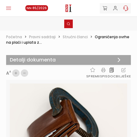
NN 85/2026
Početna
>
Pravni sadržaji
>
Stručni članci
>
Ograničenja ovrhe
na plaći i uplata z...
Detalji dokumenta
A
A
SPREMI
ISPIS
DOC
BILJEŠKE