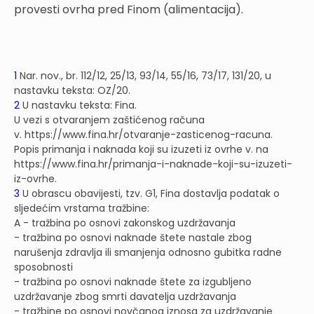
provesti ovrha pred Finom (alimentacija).
1
Nar. nov., br. 112/12, 25/13, 93/14, 55/16, 73/17, 131/20, u
nastavku teksta: OZ/20.
2
U nastavku teksta: Fina.
U vezi s otvaranjem zaštićenog računa
v. https://www.fina.hr/otvaranje-zasticenog-racuna.
Popis primanja i naknada koji su izuzeti iz ovrhe v. na
https://www.fina.hr/primanja-i-naknade-koji-su-izuzeti-
iz-ovrhe.
3
U obrascu obavijesti, tzv. G1, Fina dostavlja podatak o
sljedećim vrstama tražbine:
A - tražbina po osnovi zakonskog uzdržavanja
- tražbina po osnovi naknade štete nastale zbog
narušenja zdravlja ili smanjenja odnosno gubitka radne
sposobnosti
- tražbina po osnovi naknade štete za izgubljeno
uzdržavanje zbog smrti davatelja uzdržavanja
- tražbine po osnovi novčanog iznosa za uzdržavanje