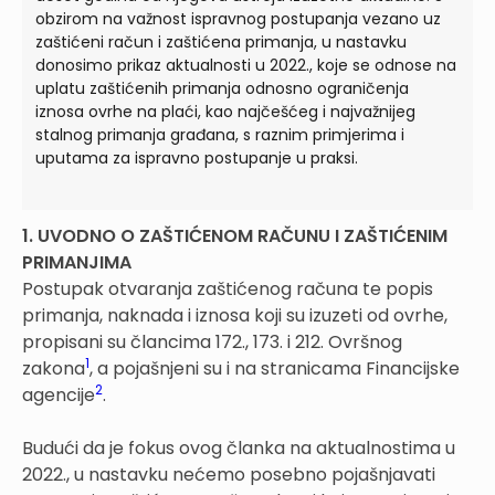
obzirom na važnost ispravnog postupanja vezano uz
zaštićeni račun i zaštićena primanja, u nastavku
donosimo prikaz aktualnosti u 2022., koje se odnose na
uplatu zaštićenih primanja odnosno ograničenja
iznosa ovrhe na plaći, kao najčešćeg i najvažnijeg
stalnog primanja građana, s raznim primjerima i
uputama za ispravno postupanje u praksi.
1. UVODNO O ZAŠTIĆENOM RAČUNU I ZAŠTIĆENIM
PRIMANJIMA
Postupak otvaranja zaštićenog računa te popis
primanja, naknada i iznosa koji su izuzeti od ovrhe,
propisani su člancima 172., 173. i 212. Ovršnog
1
zakona
, a pojašnjeni su i na stranicama Financijske
2
agencije
.
Budući da je fokus ovog članka na aktualnostima u
2022., u nastavku nećemo posebno pojašnjavati