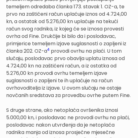
temeljem odredaba članka 173. stavak 1. OZ-a, te
prvo na zaštićeni račun uplaćuje iznos od 4.724,00
kn, a ostatak od 5.276,00 kn uplaćuje na tekući
račun svog radnika, iz kojeg će se iznosa provesti
ovrha od Fine. Drukčije bi bilo da i poslodavac,
primjerice temeljem izjave suglasnosti o zapljeni iz
4
članka 202. OZ-a
provodi ovrhu na plaći. U tom
slučaju, poslodavac prvo obavlja uplatu iznosa od
4.724,00 kn na zaštićeni račun, a iz ostatka od
5.276,00 kn provodi ovrhu temeljem izjave
suglasnosti o zapljeni te ih uplaćuje na račun
ovrhovoditelja iz izjave. U ovom slučaju ne ostaje
novčanih sredstava za provedbu ovrhe putem Fine.
S druge strane, ako netoplaća ovršenika iznosi
5.000,00 kn, i poslodavac ne provodi ovrhu na plaći,
poslodavac nakon utvrđenja da je netoplaća
radnika manja od iznosa prosječne mjesečne