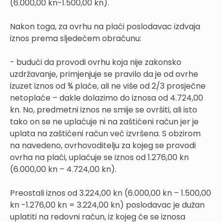
(6.000,00 kn-1.500,00 kn).
Nakon toga, za ovrhu na plaći poslodavac izdvaja
iznos prema sljedećem obračunu:
- budući da provodi ovrhu koja nije zakonsko
uzdržavanje, primjenjuje se pravilo da je od ovrhe
izuzet iznos od ¾ plaće, ali ne više od 2/3 prosječne
netoplaće – dakle dolazimo do iznosa od 4.724,00
kn. No, predmetni iznos ne smije se ovršiti, ali isto
tako on se ne uplaćuje ni na zaštićeni račun jer je
uplata na zaštićeni račun već izvršena. S obzirom
na navedeno, ovrhovoditelju za kojeg se provodi
ovrha na plaći, uplaćuje se iznos od 1.276,00 kn
(6.000,00 kn – 4.724,00 kn).
Preostali iznos od 3.224,00 kn (6.000,00 kn – 1.500,00
kn -1.276,00 kn = 3.224,00 kn) poslodavac je dužan
uplatiti na redovni račun, iz kojeg će se iznosa