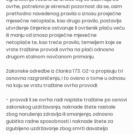
ovrhe, potrebno je skrenuti pozornost da se, osim
prethodno navedenog pravila o iznosu prosječne
mjesečne netoplaće, kao drugo pravilo, postavlja
utvrđenje činjenice ostvaruje li ovršenik plaću veću
ili manju od iznosa prosječne mjesečne
netoplaće te, kao treće pravilo, temeljem koje se
vrste tražbine provodi ovrha na plaći odnosno
drugom stalnom novčanom primanju.
Zakonske odredbe iz članka 173. OZ-a propisuju tri
osnovna razgraničenja, i to ovisno o tome u odnosu
na koju se vrstu tražbine ovrha provodi:
- provodi li se ovrha radi naplate tražbine po osnovi
zakonskog uzdržavanja, naknade štete nastale
zbog narušenja zdravlja ili smanjenja, odnosno
gubitka radne sposobnosti i naknade štete za
izgubljeno uzdržavanje zbog smrti davatelja