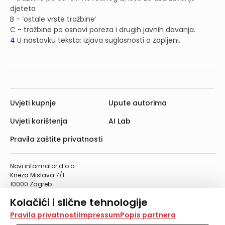
djeteta
B - ‘ostale vrste tražbine’
C - tražbine po osnovi poreza i drugih javnih davanja.
4
U nastavku teksta: izjava suglasnosti o zapljeni.
Uvjeti kupnje
Upute autorima
Uvjeti korištenja
AI Lab
Pravila zaštite privatnosti
Novi informator d.o.o.
Kneza Mislava 7/1
10000 Zagreb
Telefon: 01/4555-454
Kolačići i slične tehnologije
Telefaks: 01/4612-553
info@informator.hr
Na našoj web stranici koristimo kolačiće i slične
Pravila privatnosti
Impressum
Popis partnera
tehnologije za pohranu, čitanje i obradu informacija na