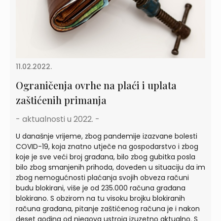
11.02.2022.
Ograničenja ovrhe na plaći i uplata
zaštićenih primanja
- aktualnosti u 2022. -
U današnje vrijeme, zbog pandemije izazvane bolesti
COVID-19, koja znatno utječe na gospodarstvo i zbog
koje je sve veći broj građana, bilo zbog gubitka posla
bilo zbog smanjenih prihoda, doveden u situaciju da im
zbog nemogućnosti plaćanja svojih obveza računi
budu blokirani, više je od 235.000 računa građana
blokirano. S obzirom na tu visoku brojku blokiranih
računa građana, pitanje zaštićenog računa je i nakon
deset godina od njegova ustroja izuzetno aktualno. S