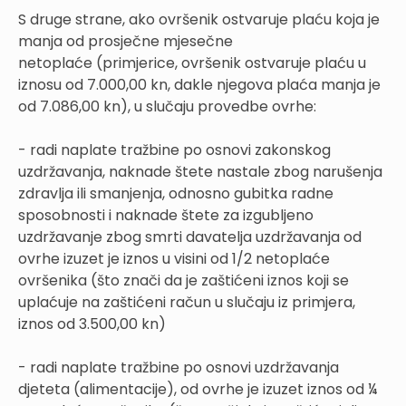
S druge strane, ako ovršenik ostvaruje plaću koja je
manja od prosječne mjesečne
netoplaće (primjerice, ovršenik ostvaruje plaću u
iznosu od 7.000,00 kn, dakle njegova plaća manja je
od 7.086,00 kn), u slučaju provedbe ovrhe:
- radi naplate tražbine po osnovi zakonskog
uzdržavanja, naknade štete nastale zbog narušenja
zdravlja ili smanjenja, odnosno gubitka radne
sposobnosti i naknade štete za izgubljeno
uzdržavanje zbog smrti davatelja uzdržavanja od
ovrhe izuzet je iznos u visini od 1/2 netoplaće
ovršenika (što znači da je zaštićeni iznos koji se
uplaćuje na zaštićeni račun u slučaju iz primjera,
iznos od 3.500,00 kn)
- radi naplate tražbine po osnovi uzdržavanja
djeteta (alimentacije), od ovrhe je izuzet iznos od ¼