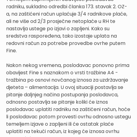
radniku, sukladno odredbi članka 173. stavak 2. OZ-
a, na zaštićeni račun uplaćuje 3/4 radnikove plaće,
ali ne više od 2/3 prosječne netoplaće u RH te
nastavlja ustege po izjavi o zapljeni. Kako su
sredstva raspoređena, tako izostaje uplata na
redovni račun za potrebe provedbe ovrhe putem
Fine.
Nakon nekog vremena, poslodavac ponovno prima
obavijest Fine s naznakom o vrsti tražbine A4 -
tražbina po osnovi novčanog iznosa za uzdržavanje
djeteta – alimentacija. U ovoj situaciji postavlja se
pitanje daljnjeg načina postupanja poslodavca,
odnosno postavlja se pitanje koliki će iznos
poslodavac uplatiti radniku na zaštićeni račun, hoće
li poslodavac potom provesti ovrhu odnosno ustegu
temeljem izjave o zapljeni ili će ostatak plaće
uplatiti na tekući račun, iz kojeg će iznosa ovrhu