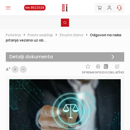
NN 85/2026
Početna
>
Pravni sadržaji
>
Stručni članci
>
Odgovori na neka
pitanja vezana uz ob...
Detalji dokumenta
A
A
SPREMI
ISPIS
DOC
BILJEŠKE