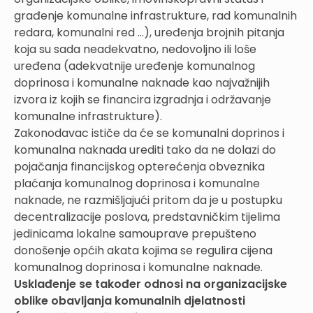
građenje komunalne infrastrukture, rad komunalnih
redara, komunalni red ...), uređenja brojnih pitanja
koja su sada neadekvatno, nedovoljno ili loše
uređena (adekvatnije uređenje komunalnog
doprinosa i komunalne naknade kao najvažnijih
izvora iz kojih se financira izgradnja i održavanje
komunalne infrastrukture).
Zakonodavac ističe da će se komunalni doprinos i
komunalna naknada urediti tako da ne dolazi do
pojačanja financijskog opterećenja obveznika
plaćanja komunalnog doprinosa i komunalne
naknade, ne razmišljajući pritom da je u postupku
decentralizacije poslova, predstavničkim tijelima
jedinicama lokalne samouprave prepušteno
donošenje općih akata kojima se regulira cijena
komunalnog doprinosa i komunalne naknade.
Usklađenje se također odnosi na organizacijske
oblike obavljanja komunalnih djelatnosti