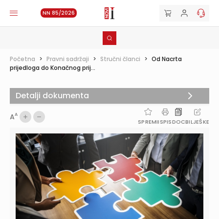
NN 85/2026
Početna
>
Pravni sadržaji
>
Stručni članci
>
Od Nacrta
prijedloga do Konačnog prij...
Detalji dokumenta
A
A
SPREMI
ISPIS
DOC
BILJEŠKE