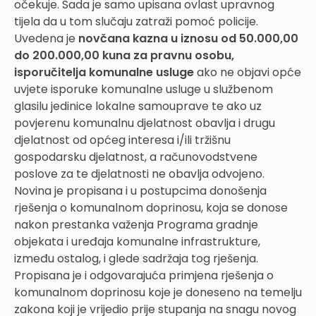
očekuje. Sada je samo upisana ovlast upravnog
tijela da u tom slučaju zatraži pomoć policije.
Uvedena je
novčana kazna u iznosu od 50.000,00
do 200.000,00 kuna za pravnu osobu,
isporučitelja komunalne usluge
ako ne objavi opće
uvjete isporuke komunalne usluge u službenom
glasilu jedinice lokalne samouprave te ako uz
povjerenu komunalnu djelatnost obavlja i drugu
djelatnost od općeg interesa i/ili tržišnu
gospodarsku djelatnost, a računovodstvene
poslove za te djelatnosti ne obavlja odvojeno.
Novina je propisana i u postupcima donošenja
rješenja o komunalnom doprinosu, koja se donose
nakon prestanka važenja Programa gradnje
objekata i uređaja komunalne infrastrukture,
između ostalog, i glede sadržaja tog rješenja.
Propisana je i odgovarajuća primjena rješenja o
komunalnom doprinosu koje je doneseno na temelju
zakona koji je vrijedio prije stupanja na snagu novog