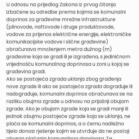
U odnosu na prijedlog Zakona iz prvog čitanja
izbačene su odredbe prema kojima se komunalni
doprinos za građevine mrežne infrastrukture
(plinovode, naftovode i druge produktovode,
vodove za prijenos električne energije, elektroničke
komunikacijske vodove i slične građevine)
obračunava množenjem metra dužnog (m)
građevine koja se gradi ili je izgrađena, s jediničnom
vrijednošću komunalnog doprinosa u zoni u kojoj se
građevina gradi.
Ako se postojeća zgrada uklanja zbog građenja
nove zgrade ili ako se postojeća zgrada dograđuje ili
nadograđuje, komunalni doprinos obračunava se na
razliku obujma zgrade u odnosu na prijašnji obujam
zgrade. Ako je obujam zgrade koja se gradi manji ili
jednak obujmu postojeće zgrade koja se uklanja, ne
plaća se komunalni doprinos, a o čemu nadležno
tijelo donosi rješenje kojim se utvrđuje da ne postoji
obveza plaćanja komunalnog doprinosa. Te