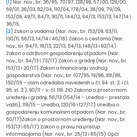
[1]
Nar. nov., br. 36/95, 70/97, 128/99, 57/00, 129/00,
59/01, 26/03, 82/04, 110/04, 178/04, 38/09, 79/09,
153/09, 49/11, 84/11, 90/11, 144/12, 94/13, 153/13, 147/14 i
36/15.
[2]
Zakon o vodama (Nar. nov., br. 153/09, 63/11,
130/11, 56/13, 14/14 i 46/18) Zakon o cestama (Nar.
nov., br. 84/11, 18/13, 22/13, 54/13, 148/13 i 92/14)
Zakon o održivom gospodarenju otpadom (Nar.
nov., br. 94/13 i 73/17) Zakon o gradnji (Nar. nov., br.
153/13 i 20/17) Zakon o financiranju vodnog
gospodarstva (Nar. nov., br. 107/95, 19/96, 88/98,
150/05 - osim odredaba navedenih u čl. 94. st. 2. i čl.
95. st. 2.), 90/11 - v. čl. 118. ZID Zakona o prostornom
uređenju i gradnji, 56/13 (154/14 - Uredba - prestala
važiti), 119/15 – Uredba, 120/16 i 127/17) Uredba o
gospodarenju komunalnim otpadom (Nar. nov., br.
50/17)Zakon o prostornom uređenju (Nar. nov., br.
153/13 i 65/17) Zakon o pravu na pristup
informacijama (Nar. nov., br. 25/13 i 85/15) Opći