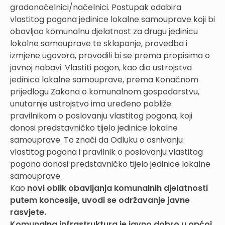
gradonačelnici/načelnici. Postupak odabira
vlastitog pogona jedinice lokalne samouprave koji bi
obavljao komunalnu djelatnost za drugu jedinicu
lokalne samouprave te sklapanje, provedba i
izmjene ugovora, provodili bi se prema propisima o
javnoj nabavi. Vlastiti pogon, kao dio ustrojstva
jedinica lokalne samouprave, prema Konačnom
prijedlogu Zakona o komunalnom gospodarstvu,
unutarnje ustrojstvo ima uređeno pobliže
pravilnikom o poslovanju vlastitog pogona, koji
donosi predstavničko tijelo jedinice lokalne
samouprave. To znači da Odluku o osnivanju
vlastitog pogona i pravilnik o poslovanju vlastitog
pogona donosi predstavničko tijelo jedinice lokalne
samouprave.
Kao
novi oblik obavljanja komunalnih djelatnosti
putem koncesije, uvodi se održavanje javne
rasvjete.
Komunalna infrastruktura je javno dobro u općoj