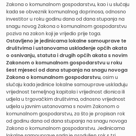
Zakona o komunalnom gospodarstvu, kao i u slučaju
kada se obveznik komunalnog doprinosa, odnosno
investitor u roku godinu dana od dana stupanja na
snagu novog Zakona o komunalnom gospodarstvu
poziva na zakon koji je vrijedio prije toga.
Ostavljeno je jedinicama lokalne samouprave te
društvima i ustanovama usklađenje općih akata
o osnivanju, statuta i drugih općih akata s novim
Zakonom o komunalnom gospodarstvu u roku
šest mjeseci od dana stupanja na snagu novoga
Zakona o komunalnom gospodarstvu
, osim u
slučaju kada jedinice lokalne samouprave usklađuju
vrijednost temeljnog kapitala i vrijednost dionica ili
udjela u trgovačkim društvima, odnosno vrijednost
udjela u javnim ustanovama s novim Zakonom o
komunalnom gospodarstvu, za što je propisan rok
od godinu dana od dana stupanja na snagu novoga
Zakona o komunalnom gospodarstvu. Jedinicama
lokalne samouprave sada je produljen rok s tri