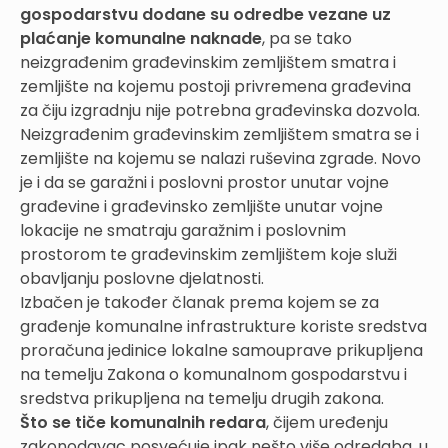
gospodarstvu dodane su odredbe vezane uz
plaćanje komunalne naknade
, pa se tako
neizgrađenim građevinskim zemljištem smatra i
zemljište na kojemu postoji privremena građevina
za čiju izgradnju nije potrebna građevinska dozvola.
Neizgrađenim građevinskim zemljištem smatra se i
zemljište na kojemu se nalazi ruševina zgrade. Novo
je i da se garažni i poslovni prostor unutar vojne
građevine i građevinsko zemljište unutar vojne
lokacije ne smatraju garažnim i poslovnim
prostorom te građevinskim zemljištem koje služi
obavljanju poslovne djelatnosti.
Izbačen je također članak prema kojem se za
građenje komunalne infrastrukture koriste sredstva
proračuna jedinice lokalne samouprave prikupljena
na temelju Zakona o komunalnom gospodarstvu i
sredstva prikupljena na temelju drugih zakona.
Što se tiče komunalnih redara
, čijem uređenju
zakonodavac posvećuje ipak nešto više odredaba, u