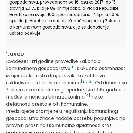
gospodarstvu, provedenom od 16. ožujka 2017. do 15.
travnja 2017., bilo je 89 primjedaba, a Vlada Republike
Hrvatske na svojoj 100. sjednici, održanoj 7. lipnja 2018.
uputila je Hrvatskom saboru Konačni prijedlog Zakona
o komunalnom gospodarstvu, čije se donošenje
uskoro očekuje.
1. UVOD
Dvadeset i tri godine provedbe Zakona o
[1]
komunalnom gospodarstvu
, s ukupno osamnaest
izmjena, ako ništa drugo, svakako zahtijeva
[2]
,
[3]
usklađivanje s brojnim zakonima
. Od donošenja
Zakona o komunalnom gospodarstvu 1995. godine, u
[4]
međuvremenu su trima zakonima
neke
djelatnosti prestale biti komunalne.
Predstojeće promjene u reguliranju komunalnog
gospodarstva znače nadalje potrebu popunjavanja
pravnih praznina (komunalne djelatnosti kroz
organizacijske oblike, imovinskopravni status i