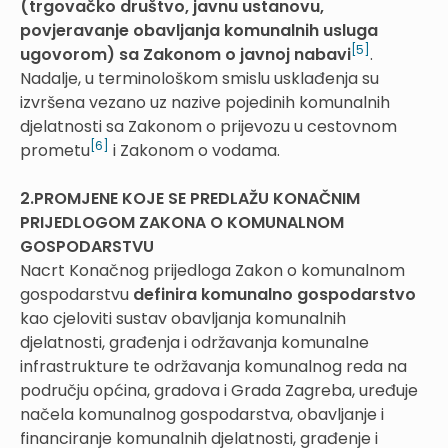
(trgovačko društvo, javnu ustanovu,
povjeravanje obavljanja komunalnih usluga
[5]
ugovorom) sa Zakonom o javnoj nabavi
.
Nadalje, u terminološkom smislu usklađenja su
izvršena vezano uz nazive pojedinih komunalnih
djelatnosti sa Zakonom o prijevozu u cestovnom
[6]
prometu
i Zakonom o vodama.
2.PROMJENE KOJE SE PREDLAŽU KONAČNIM
PRIJEDLOGOM ZAKONA O KOMUNALNOM
GOSPODARSTVU
Nacrt Konačnog prijedloga Zakon o komunalnom
gospodarstvu
definira komunalno gospodarstvo
kao cjeloviti sustav obavljanja komunalnih
djelatnosti, građenja i održavanja komunalne
infrastrukture te održavanja komunalnog reda na
području općina, gradova i Grada Zagreba, uređuje
načela komunalnog gospodarstva, obavljanje i
financiranje komunalnih djelatnosti, građenje i