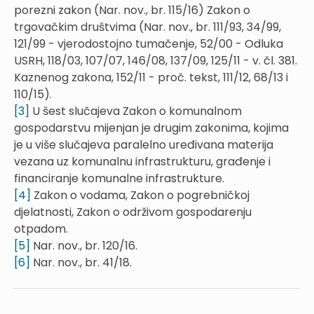
porezni zakon (Nar. nov., br. 115/16) Zakon o
trgovačkim društvima (Nar. nov., br. 111/93, 34/99,
121/99 - vjerodostojno tumačenje, 52/00 - Odluka
USRH, 118/03, 107/07, 146/08, 137/09, 125/11 - v. čl. 381.
Kaznenog zakona, 152/11 - proč. tekst, 111/12, 68/13 i
110/15).
[3]
U šest slučajeva Zakon o komunalnom
gospodarstvu mijenjan je drugim zakonima, kojima
je u više slučajeva paralelno uređivana materija
vezana uz komunalnu infrastrukturu, građenje i
financiranje komunalne infrastrukture.
[4]
Zakon o vodama, Zakon o pogrebničkoj
djelatnosti, Zakon o održivom gospodarenju
otpadom.
[5]
Nar. nov., br. 120/16.
[6]
Nar. nov., br. 41/18.