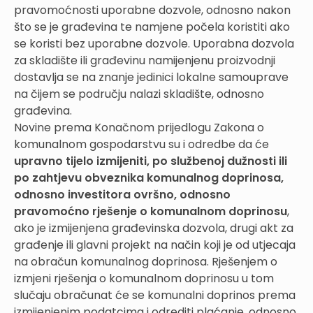
pravomoćnosti uporabne dozvole, odnosno nakon
što se je građevina te namjene počela koristiti ako
se koristi bez uporabne dozvole. Uporabna dozvola
za skladište ili građevinu namijenjenu proizvodnji
dostavlja se na znanje jedinici lokalne samouprave
na čijem se području nalazi skladište, odnosno
građevina.
Novine prema Konačnom prijedlogu Zakona o
komunalnom gospodarstvu su i odredbe da će
upravno tijelo izmijeniti, po službenoj dužnosti ili
po zahtjevu obveznika komunalnog doprinosa,
odnosno investitora ovršno, odnosno
pravomoćno rješenje o komunalnom doprinosu
,
ako je izmijenjena građevinska dozvola, drugi akt za
građenje ili glavni projekt na način koji je od utjecaja
na obračun komunalnog doprinosa. Rješenjem o
izmjeni rješenja o komunalnom doprinosu u tom
slučaju obračunat će se komunalni doprinos prema
izmijenjenim podatcima i odrediti plaćanje, odnosno