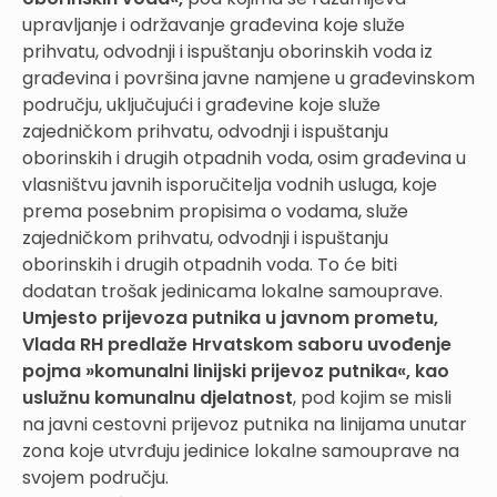
upravljanje i održavanje građevina koje služe
prihvatu, odvodnji i ispuštanju oborinskih voda iz
građevina i površina javne namjene u građevinskom
području, uključujući i građevine koje služe
zajedničkom prihvatu, odvodnji i ispuštanju
oborinskih i drugih otpadnih voda, osim građevina u
vlasništvu javnih isporučitelja vodnih usluga, koje
prema posebnim propisima o vodama, služe
zajedničkom prihvatu, odvodnji i ispuštanju
oborinskih i drugih otpadnih voda. To će biti
dodatan trošak jedinicama lokalne samouprave.
Umjesto prijevoza putnika u javnom prometu,
Vlada RH predlaže Hrvatskom saboru uvođenje
pojma »komunalni linijski prijevoz putnika«, kao
uslužnu komunalnu djelatnost
, pod kojim se misli
na javni cestovni prijevoz putnika na linijama unutar
zona koje utvrđuju jedinice lokalne samouprave na
svojem području.