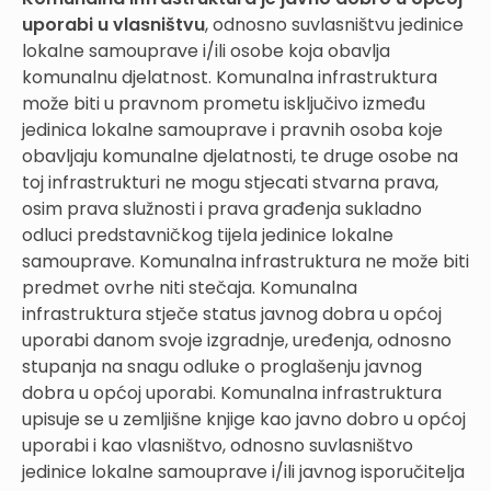
uporabi u vlasništvu
, odnosno suvlasništvu jedinice
lokalne samouprave i/ili osobe koja obavlja
komunalnu djelatnost. Komunalna infrastruktura
može biti u pravnom prometu isključivo između
jedinica lokalne samouprave i pravnih osoba koje
obavljaju komunalne djelatnosti, te druge osobe na
toj infrastrukturi ne mogu stjecati stvarna prava,
osim prava služnosti i prava građenja sukladno
odluci predstavničkog tijela jedinice lokalne
samouprave. Komunalna infrastruktura ne može biti
predmet ovrhe niti stečaja. Komunalna
infrastruktura stječe status javnog dobra u općoj
uporabi danom svoje izgradnje, uređenja, odnosno
stupanja na snagu odluke o proglašenju javnog
dobra u općoj uporabi. Komunalna infrastruktura
upisuje se u zemljišne knjige kao javno dobro u općoj
uporabi i kao vlasništvo, odnosno suvlasništvo
jedinice lokalne samouprave i/ili javnog isporučitelja