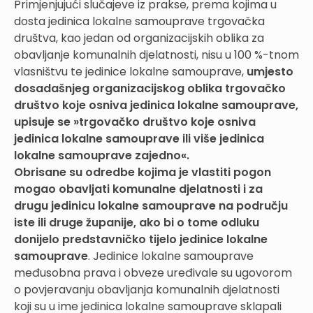
Primjenjujući slučajeve iz prakse, prema kojima u
dosta jedinica lokalne samouprave trgovačka
društva, kao jedan od organizacijskih oblika za
obavljanje komunalnih djelatnosti, nisu u 100 %-tnom
vlasništvu te jedinice lokalne samouprave,
umjesto
dosadašnjeg organizacijskog oblika trgovačko
društvo koje osniva jedinica lokalne samouprave,
upisuje se »trgovačko društvo koje osniva
jedinica lokalne samouprave ili više jedinica
lokalne samouprave zajedno«.
Obrisane su odredbe kojima je vlastiti pogon
mogao obavljati komunalne djelatnosti i za
drugu jedinicu lokalne samouprave na području
iste ili druge županije, ako bi o tome odluku
donijelo predstavničko tijelo jedinice lokalne
samouprave
. Jedinice lokalne samouprave
međusobna prava i obveze uređivale su ugovorom
o povjeravanju obavljanja komunalnih djelatnosti
koji su u ime jedinica lokalne samouprave sklapali