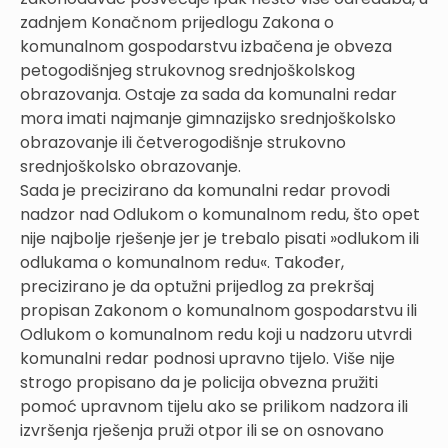
zadnjem Konačnom prijedlogu Zakona o
komunalnom gospodarstvu izbačena je obveza
petogodišnjeg strukovnog srednjoškolskog
obrazovanja. Ostaje za sada da komunalni redar
mora imati najmanje gimnazijsko srednjoškolsko
obrazovanje ili četverogodišnje strukovno
srednjoškolsko obrazovanje.
Sada je precizirano da komunalni redar provodi
nadzor nad Odlukom o komunalnom redu, što opet
nije najbolje rješenje jer je trebalo pisati »odlukom ili
odlukama o komunalnom redu«. Također,
precizirano je da optužni prijedlog za prekršaj
propisan Zakonom o komunalnom gospodarstvu ili
Odlukom o komunalnom redu koji u nadzoru utvrdi
komunalni redar podnosi upravno tijelo. Više nije
strogo propisano da je policija obvezna pružiti
pomoć upravnom tijelu ako se prilikom nadzora ili
izvršenja rješenja pruži otpor ili se on osnovano