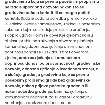
građevine za koju se prema posebnim propisima
ne izdaje uporabna dozvola nakon što se
građevina počela koristiti ili se mogla početi
koristiti
. Sada je dodana odredba prema kojoj, ako
je jedinica lokalne samouprave, u skladu s posebnim
zakonom kojim se uređuje prostorno uređenje,
sklopila ugovor kojim se obvezuje djelomično ili u
cijelosti prebiti potraživanja s obvezom plaćanja
komunalnog doprinosa, rješenje o komunalnom
doprinosu donosi se i u skladu s tim ugovorom.
Ujedno,
sada se rješenje o komunalnom
doprinosu donosi po pravomoćnosti građevinske
dozvole, odnosno rješenja o izvedenom stanju, a
u slučaju građenja građevina koje se prema
posebnim propisima grade bez građevinske
dozvole, nakon prijave početka građenja ili
nakon početka građenja
. Iznimno, rješenje o
komunalnom doprinosu za skladište i građevinu
namijenjenu proizvodnji donosi se po