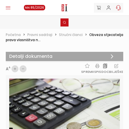
NN 85/2026
Početna
>
Pravni sadržaji
>
Stručni članci
>
Obveza stjecatelja
prava vlasništva n...
Detalji dokumenta
A
A
SPREMI
ISPIS
DOC
BILJEŠKE