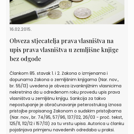
16.02.2015.
Obveza stjecatelja prava vlasništva na
upis prava vlasništva u zemljišne knjige
bez odgode
Člankom 85. stavak 1. i 2. Zakona o izmjenama i
dopunama Zakona o zemljišnim knjigama (Nar. nov.,
br. 55/13) uvedena je obveza izvanknjižnim vlasnicima
nekretnina da u određenom roku provedu upis prava
vlasništva u zemljišnu knjigu. Sankcija za takvo
nepostupanje je obračunavanje peterostrukog iznosa
pristojbe propisanog Zakonom o sudskim pristojbama
(Nar. nov., br. 74/95, 57/96, 137/02, 26/03 - proč. tekst,
125/11, 112/12 i 157/13) za tu vrstu upisa. Autorica u članku
pojašnjava primjenu navedenih odredaba u praksi.