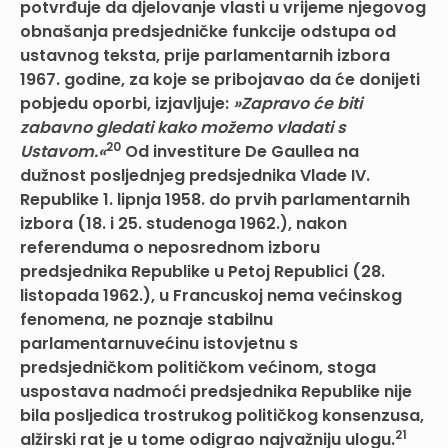
potvrđuje da djelovanje vlasti u vrijeme njegovog
obnašanja predsjedničke funkcije odstupa od
ustavnog teksta, prije parlamentarnih izbora
1967. godine, za koje se pribojavao da će donijeti
pobjedu oporbi, izjavljuje:
»Zapravo će biti
zabavno gledati kako možemo vladati s
20
Ustavom.«
Od investiture De Gaullea na
dužnost posljednjeg predsjednika Vlade IV.
Republike 1. lipnja 1958. do prvih parlamentarnih
izbora (18. i 25. studenoga 1962.), nakon
referenduma o neposrednom izboru
predsjednika Republike u Petoj Republici (28.
listopada 1962.), u Francuskoj nema većinskog
fenomena, ne poznaje stabilnu
parlamentarnuvećinu istovjetnu s
predsjedničkom političkom većinom, stoga
uspostava nadmoći predsjednika Republike nije
bila posljedica trostrukog političkog konsenzusa,
21
alžirski rat je u tome odigrao najvažniju ulogu.