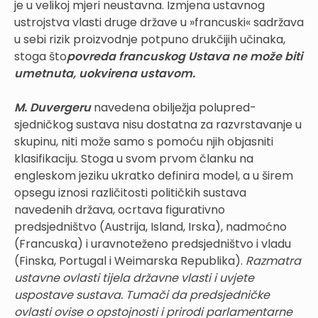
je u velikoj mjeri neustavna. Izmjena ustavnog
ustrojstva vlasti druge države u »francuski« sadržava
u sebi rizik proizvodnje potpuno drukčijih učinaka,
stoga što
povreda francuskog Ustava ne može biti
umetnuta, uokvirena ustavom.
M. Duvergeru
navedena obilježja polupred-
sjedničkog sustava nisu dostatna za razvrstavanje u
skupinu, niti može samo s pomoću njih objasniti
klasifikaciju. Stoga u svom prvom članku na
engleskom jeziku ukratko definira model, a u širem
opsegu iznosi različitosti političkih sustava
navedenih država, ocrtava figurativno
predsjedništvo (Austrija, Island, Irska), nadmoćno
(Francuska) i uravnoteženo predsjedništvo i vladu
(Finska, Portugal i Weimarska Republika).
Razmatra
ustavne ovlasti tijela državne vlasti i uvjete
uspostave sustava. Tumači da predsjedničke
ovlasti ovise o opstojnosti i prirodi parlamentarne