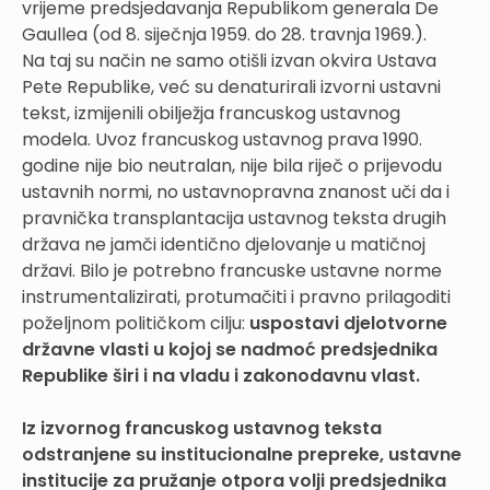
vrijeme predsjedavanja Republikom generala De
Gaullea (od 8. siječnja 1959. do 28. travnja 1969.).
Na taj su način ne samo otišli izvan okvira Ustava
Pete Republike, već su denaturirali izvorni ustavni
tekst, izmijenili obilježja francuskog ustavnog
modela. Uvoz francuskog ustavnog prava 1990.
godine nije bio neutralan, nije bila riječ o prijevodu
ustavnih normi, no ustavnopravna znanost uči da i
pravnička transplantacija ustavnog teksta drugih
država ne jamči identično djelovanje u matičnoj
državi. Bilo je potrebno francuske ustavne norme
instrumentalizirati, protumačiti i pravno prilagoditi
poželjnom političkom cilju:
uspostavi djelotvorne
državne vlasti u kojoj se nadmoć predsjednika
Republike širi i na vladu i zakonodavnu vlast.
Iz izvornog francuskog ustavnog teksta
odstranjene su institucionalne prepreke, ustavne
institucije za pružanje otpora volji predsjednika