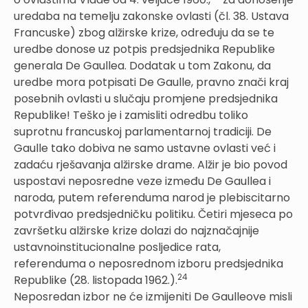
uredaba na temelju zakonske ovlasti (čl. 38. Ustava
Francuske) zbog alžirske krize, određuju da se te
uredbe donose uz potpis predsjednika Republike
generala De Gaullea. Dodatak u tom Zakonu, da
uredbe mora potpisati De Gaulle, pravno znači kraj
posebnih ovlasti u slučaju promjene predsjednika
Republike! Teško je i zamisliti odredbu toliko
suprotnu francuskoj parlamentarnoj tradiciji. De
Gaulle tako dobiva ne samo ustavne ovlasti već i
zadaću rješavanja alžirske drame. Alžir je bio povod
uspostavi neposredne veze između De Gaullea i
naroda, putem referenduma narod je plebiscitarno
potvrđivao predsjedničku politiku. Četiri mjeseca po
završetku alžirske krize dolazi do najznačajnije
ustavnoinstitucionalne posljedice rata,
referenduma o neposrednom izboru predsjednika
24
Republike (28. listopada 1962.).
Neposredan izbor ne će izmijeniti De Gaulleove misli