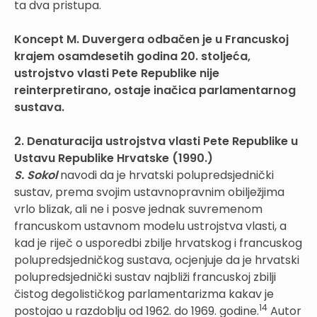
ta dva pristupa.
Koncept M. Duvergera odbačen je u Francuskoj
krajem osamdesetih godina 20. stoljeća,
ustrojstvo vlasti Pete Republike nije
reinterpretirano, ostaje inačica parlamentarnog
sustava.
2. Denaturacija ustrojstva vlasti Pete Republike u
Ustavu Republike Hrvatske (1990.)
S. Sokol
navodi da je hrvatski polupredsjednički
sustav, prema svojim ustavnopravnim obilježjima
vrlo blizak, ali ne i posve jednak suvremenom
francuskom ustavnom modelu ustrojstva vlasti, a
kad je riječ o usporedbi zbilje hrvatskog i francuskog
polupredsjedničkog sustava, ocjenjuje da je hrvatski
polupredsjednički sustav najbliži francuskoj zbilji
čistog degolističkog parlamentarizma kakav je
14
postojao u razdoblju od 1962. do 1969. godine.
Autor