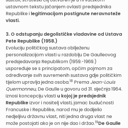
ustavnom tekstu jačanjem ovlasti predsjednika
Republike i
legitimacijom postignute neravnoteže
vlasti.
3. O odstupanju degolističke vladavine od Ustava
Pete Republike (1958.)
Evoluciju političkog sustava obilježenu
personalizacijom vlasti u razdoblju De Gaulleovog
predsjedavanja Republikom (1959.-1969.)
uspoređuje se s principatom, općim pojmom za
određivanje svih suvremenih sustava gdje političkim
18
tijelom upravlja jedna osoba.
Prema
Jean-Louis
Quermonneu,
De Gaulle u govoru od 31. siječnja 1964.
iznosi koncepciju vlasti
u kojoj je predsjednik
Republike
izvor i nositelj vlasti, jamac budućnosti
Francuske i Republike, narod mu je dodijelio
nedjeljivu državnu vlast, niti jedna druga vlast ne
19
može postojati ako je on nije dao i držao.
De Gaulle