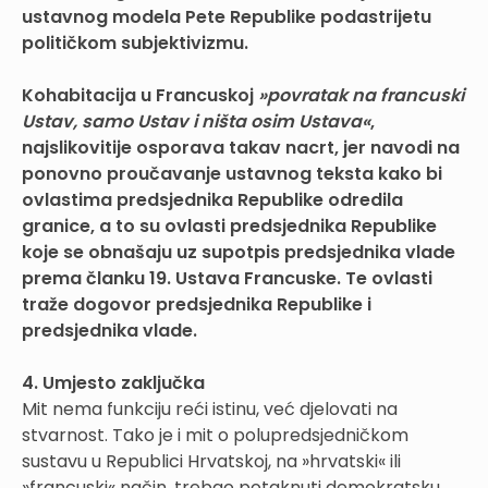
ustavnog modela Pete Republike podastrijetu
političkom subjektivizmu.
Kohabitacija u Francuskoj
»povratak na francuski
Ustav, samo Ustav i ništa osim Ustava«
,
najslikovitije osporava takav nacrt, jer navodi na
ponovno proučavanje ustavnog teksta kako bi
ovlastima predsjednika Republike odredila
granice, a to su ovlasti predsjednika Republike
koje se obnašaju uz supotpis predsjednika vlade
prema članku 19. Ustava Francuske. Te ovlasti
traže dogovor predsjednika Republike i
predsjednika vlade.
4. Umjesto zaključka
Mit nema funkciju reći istinu, već djelovati na
stvarnost. Tako je i mit o polupredsjedničkom
sustavu u Republici Hrvatskoj, na »hrvatski« ili
»francuski« način, trebao potaknuti demokratsku