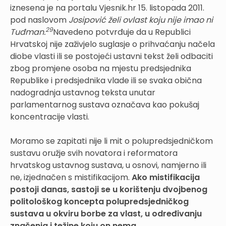
iznesena je na portalu Vjesnik.hr 15. listopada 2011.
pod naslovom
Josipović želi ovlast koju nije imao ni
29
Tuđman.
Navedeno potvrđuje da u Republici
Hrvatskoj nije zaživjelo suglasje o prihvaćanju načela
diobe vlasti ili se postojeći ustavni tekst želi odbaciti
zbog promjene osoba na mjestu predsjednika
Republike i predsjednika vlade ili se svaka obična
nadogradnja ustavnog teksta unutar
parlamentarnog sustava označava kao pokušaj
koncentracije vlasti.
Moramo se zapitati nije li mit o polupredsjedničkom
sustavu oružje svih novatora i reformatora
hrvatskog ustavnog sustava, u osnovi, namjerno ili
ne, izjednačen s mistifikacijom.
Ako mistifikacija
postoji danas, sastoji se u korištenju dvojbenog
politološkog koncepta polupredsjedničkog
sustava u okviru borbe za vlast, u određivanju
značenja i težine koju on nema.