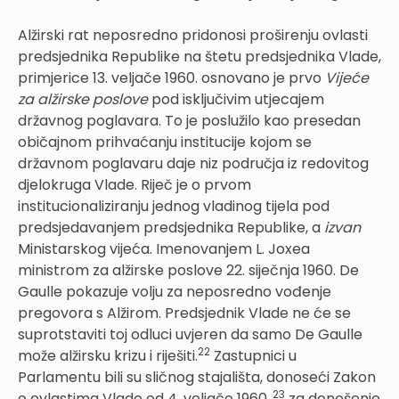
Alžirski rat neposredno pridonosi proširenju ovlasti
predsjednika Republike na štetu predsjednika Vlade,
primjerice 13. veljače 1960. osnovano je prvo
Vijeće
za alžirske poslove
pod isključivim utjecajem
državnog poglavara. To je poslužilo kao presedan
običajnom prihvaćanju institucije kojom se
državnom poglavaru daje niz područja iz redovitog
djelokruga Vlade. Riječ je o prvom
institucionaliziranju jednog vladinog tijela pod
predsjedavanjem predsjednika Republike, a
izvan
Ministarskog vijeća. Imenovanjem L. Joxea
ministrom za alžirske poslove 22. siječnja 1960. De
Gaulle pokazuje volju za neposredno vođenje
pregovora s Alžirom. Predsjednik Vlade ne će se
suprotstaviti toj odluci uvjeren da samo De Gaulle
22
može alžirsku krizu i riješiti.
Zastupnici u
Parlamentu bili su sličnog stajališta, donoseći Zakon
23
o ovlastima Vlade od 4. veljače 1960.,
za donošenje