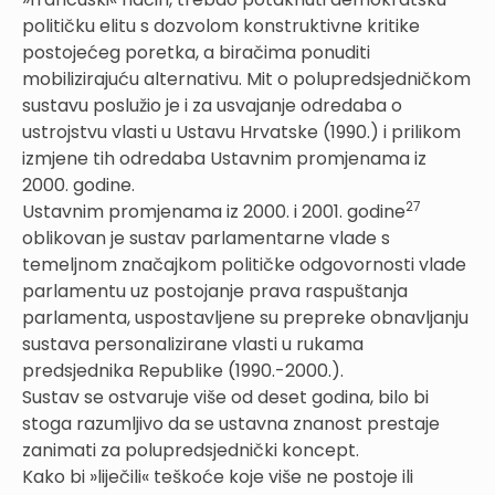
političku elitu s dozvolom konstruktivne kritike
postojećeg poretka, a biračima ponuditi
mobilizirajuću alternativu. Mit o polupredsjedničkom
sustavu poslužio je i za usvajanje odredaba o
ustrojstvu vlasti u Ustavu Hrvatske (1990.) i prilikom
izmjene tih odredaba Ustavnim promjenama iz
2000. godine.
27
Ustavnim promjenama iz 2000. i 2001. godine
oblikovan je sustav parlamentarne vlade s
temeljnom značajkom političke odgovornosti vlade
parlamentu uz postojanje prava raspuštanja
parlamenta, uspostavljene su prepreke obnavljanju
sustava personalizirane vlasti u rukama
predsjednika Republike (1990.-2000.).
Sustav se ostvaruje više od deset godina, bilo bi
stoga razumljivo da se ustavna znanost prestaje
zanimati za polupredsjednički koncept.
Kako bi »liječili« teškoće koje više ne postoje ili