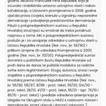
godina. Iskustvo Francuske Pete Republike, koja je
očuvala i stabilizirala ustavno ustrojstvo vlasti i nakon
kohabitacije, a Ustavnim promjenama iz 2008. godine
ojačala prava čovjeka, krenula u izgradnju neposredne
demokracije i poboljšanja predstavničke demokracije.
Pišući o polupredsjedničkom sustavu u Republici
Hrvatskoj stručnjaci su smatrali da treba potaknuti
raspravu o tome. Mit o polupredsjedničkom sustavu
poslužio je i za usvajanje odredaba o ustrojstvu vlasti u
Ustavu Republike Hrvatske (Nar. nov., br. 56/90) i
prilikom izmjene tih odredaba Promjenama iz 2000.
godine (Nar. nov., br. 113/00). Polupredsjednički sustav
dominira u političkom životu Republike Hrvatske od
prvih dana do danas te politički mobilizira za različite
svrhe istim legitimitetom. Stoga, autorica, iznosi i svoje
stajalište o plupredsjedničkom sustavu u Republici
Hrvatskoj prema Ustavu Republike Hrvatske (Nar. nov.,
br. 56/90, 135/97, 8/98 - proč. tekst, 113/00, 124/00 -
proč. tekst, 28/01, 41/01 - proč. tekst, 55/01 - ispr. 76/10 i
85/10 - proč. tekst) i predlaže određena rješenja koja je
izlagala na Okruglom stolu u HAZU s naslovom »Ustavi i
demokracija; strani utjecaji i domaći odgovori« 7.