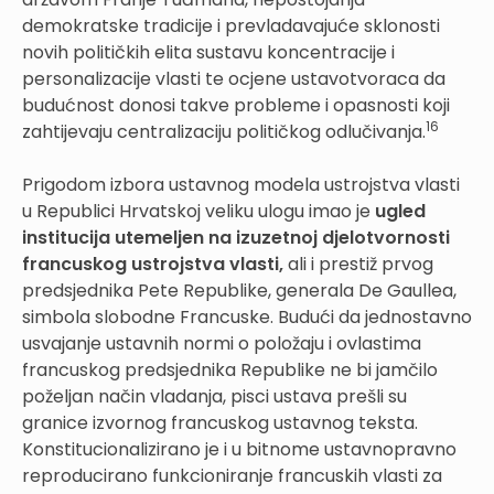
demokratske tradicije i prevladavajuće sklonosti
novih političkih elita sustavu koncentracije i
personalizacije vlasti te ocjene ustavotvoraca da
budućnost donosi takve probleme i opasnosti koji
16
zahtijevaju centralizaciju političkog odlučivanja.
Prigodom izbora ustavnog modela ustrojstva vlasti
u Republici Hrvatskoj veliku ulogu imao je
ugled
institucija utemeljen na izuzetnoj djelotvornosti
francuskog ustrojstva vlasti,
ali i prestiž prvog
predsjednika Pete Republike, generala De Gaullea,
simbola slobodne Francuske. Budući da jednostavno
usvajanje ustavnih normi o položaju i ovlastima
francuskog predsjednika Republike ne bi jamčilo
poželjan način vladanja, pisci ustava prešli su
granice izvornog francuskog ustavnog teksta.
Konstitucionalizirano je i u bitnome ustavnopravno
reproducirano funkcioniranje francuskih vlasti za