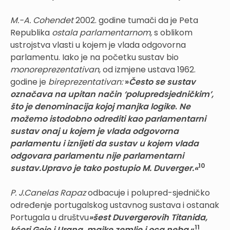
M.-A. Cohendet
2002. godine tumači da je Peta
Republika
ostala parlamentarnom,
s oblikom
ustrojstva vlasti u kojem je vlada odgovorna
parlamentu. Iako je na početku sustav bio
monoreprezentativan
, od izmjene ustava 1962.
godine je
bireprezentativan:
»
Često se sustav
označava na upitan način ‘polupredsjedničkim’,
što je denominacija kojoj manjka logike
.
Ne
možemo istodobno odrediti kao parlamentarni
sustav onaj u kojem je vlada odgovorna
parlamentu i iznijeti da sustav u kojem vlada
odgovara parlamentu nije parlamentarni
10
sustav.Upravo je tako postupio M. Duverger.«
P. J.Canelas Rapaz
odbacuje i polupred-sjedničko
određenje portugalskog ustavnog sustava i ostanak
Portugala u društvu
»šest Duvergerovih Titanida,
11
kćeri Geje i Urana, majke zemlje i oca neba.
«