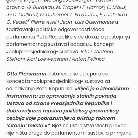
pravnici
G. Burdeau, M. Troper i F. Hamon
,
D. Maus,
J.-C. Colliard, O. Duhamel, L. Favoureu
,
F. Luchaire
i
3
G. Vedel,
Pierre Avril i Jean-Luis Quermonne
u
zadržavanju političke odgovornosti vlade
parlamentu Pete Republike vide dokaz o postojanju
parlamentarnog sustava i odbacuju koncept
»polupredsjedničkog« sustava.
Isto i Winfried
Steffani, Karl Loewenstein i Anton Pelinka.
Otto Pfersmann
distancira se od uporabe
koncepta »polupredsjedničkog« sustava za
određivanje Pete Republike:
»Riječ je o ideološkom
instrumentu za opravdanje stalnih povreda
Ustava od strane Predsjednika Republike i
dobrovoljnom ropstvu političkog ipravničkog
osoblja koje podrazumijeva pristup takvom
4
‘čitanju’ teksta.«
Njezino ustrojstvo vlasti pravno
nije ništa drugo do parlamentarni sustav, a primjena