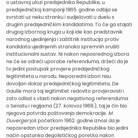
o ustavnoj ulozi predsjednika Republike, u
predsjedničkoj kampanji 1965. godine odbija se
svrstati uz neku stranku i sudjelovati u duelu s
drugim predsjedničkim kandidatima. To će ga stajati
drugog izbornog kruga u koji ide kao predstavnik
narodnog ujedinjenja i zaštitnik institucija protiv
kandidata ujedinjenih stranaka spremnih srušiti
institucionalni sustav. Ni nakon neposrednog izbora
ne će se odreći uporabe referenduma, držeći da je
to jedini postupak provjere predsjedničkog
legitimiteta u narodu. Neposredni izbori nisu
dovoljan dokaz predsjedničkog legitimiteta, De
Gaulle mora taj legitimitet redovito provjeravati i
zato odlazi s vlasti nakon negativnog referenduma
o Senatu i regijama (27. kolovoz 1969.), taj je čin bio
njegova potvrda poštovanja demokracije.
M.
Duverger
još početkom 1962. godine iznosi da je
neposredan izbor predsjednika Republike bio jedini
način opstanka degolističkog poretka nakon