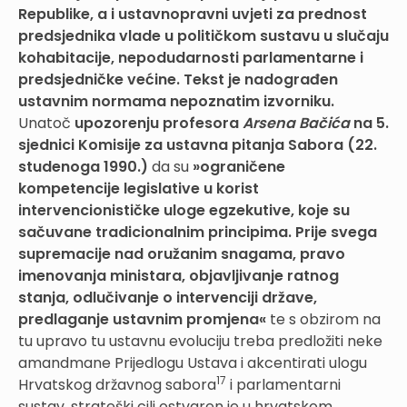
Republike, a i ustavnopravni uvjeti za prednost
predsjednika vlade u političkom sustavu u slučaju
kohabitacije, nepodudarnosti parlamentarne i
predsjedničke većine. Tekst je nadograđen
ustavnim normama nepoznatim izvorniku.
Unatoč
upozorenju profesora
Arsena Bačića
na 5.
sjednici Komisije za ustavna pitanja Sabora (22.
studenoga 1990.)
da su
»ograničene
kompetencije legislative u korist
intervencionističke uloge egzekutive, koje su
sačuvane tradicionalnim principima. Prije svega
supremacije nad oružanim snagama, pravo
imenovanja ministara, objavljivanje ratnog
stanja, odlučivanje o intervenciji države,
predlaganje ustavnim promjena«
te s obzirom na
tu upravo tu ustavnu evoluciju treba predložiti neke
amandmane Prijedlogu Ustava i akcentirati ulogu
17
Hrvatskog državnog sabora
i parlamentarni
sustav, strateški cilj ostvaren je u hrvatskom