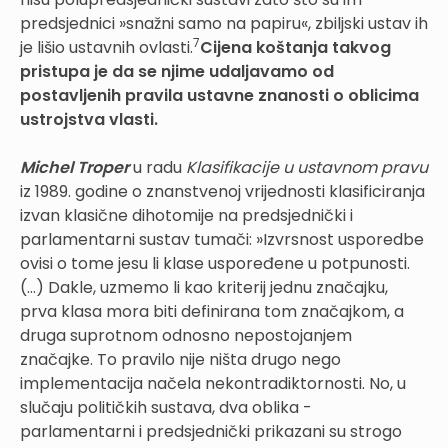
predsjednici »snažni samo na papiru«, zbiljski ustav ih
7
je lišio ustavnih ovlasti.
Cijena koštanja takvog
pristupa je da se njime udaljavamo od
postavljenih pravila ustavne znanosti o oblicima
ustrojstva vlasti.
Michel Troper
u radu
Klasifikacije u ustavnom pravu
iz 1989. godine o znanstvenoj vrijednosti klasificiranja
izvan klasične dihotomije na predsjednički i
parlamentarni sustav tumači: »Izvrsnost usporedbe
ovisi o tome jesu li klase uspoređene u potpunosti.
(…) Dakle, uzmemo li kao kriterij jednu značajku,
prva klasa mora biti definirana tom značajkom, a
druga suprotnom odnosno nepostojanjem
značajke. To pravilo nije ništa drugo nego
implementacija načela nekontradiktornosti. No, u
slučaju političkih sustava, dva oblika -
parlamentarni i predsjednički prikazani su strogo