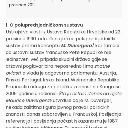
prosinca 2011.
1. O polupredsjedničkom sustavu
Ustrojstvo vlasti iz Ustava Republike Hrvatske od 22.
prosinca 1990. određeno je kao polupredsjednički
1
sustav prema konceptu
M. Duvergera,
koji tumači
da ustavni sustav francuske Pete Republike nije
jedinstven, već pripada skupini država gdje se
državni poglavar bira neposredno i ima
znatne
ovlasti
, a vlada je odgovorna parlamentu: Austrija,
Finska, Portugal, Irska, Island, Weimarska Republika.
Francuska udruga za političku znanost na Kongresu
2009. godine u radionici
Što je ostalo danas od djela
Maurice Duvergera?
utvrđuje da je M. Duverger,
nekada zaštitna figura javnog prava i političkih
znanosti, danas zaboravljen u Francuskoj. Posljednja
referencija i posljednja počast iskazana mu je 1987.
2
godine knjigom
Mélanges Duverger
.
I ustavni