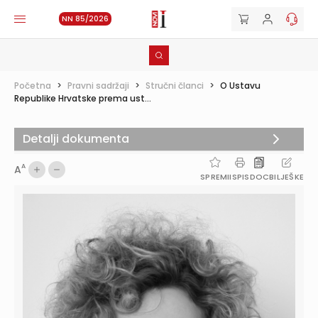
NN 85/2026
Početna
>
Pravni sadržaji
>
Stručni članci
>
O Ustavu
Republike Hrvatske prema ust...
Detalji dokumenta
A
A
SPREMI
ISPIS
DOC
BILJEŠKE