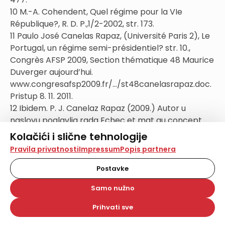
10 M.-A. Cohendent, Quel régime pour la VIe
République?, R. D. P.,1/2-2002, str. 173.
11 Paulo José Canelas Rapaz, (Université Paris 2), Le
Portugal, un régime semi-présidentiel? str. 10.,
Congrès AFSP 2009, Section thématique 48 Maurice
Duverger aujourd’hui.
www.congresafsp2009.fr/.../st48canelasrapaz.doc.
Pristup 8. 11. 2011.
12 Ibidem. P. J. Canelaz Rapaz (2009.) Autor u
naslovu poglavlja rada Echec et mat au concept
par le manque d’opérabilité aludira na M.
Kolačići i slične tehnologije
Duvergerovu knjigu Echec au Roi, Albin Michel, Paris,
Na našoj web stranici koristimo kolačiće i slične
Pravila privatnosti
Impressum
Popis partnera
1978.
tehnologije za pohranu, čitanje i obradu informacija na
vašem uređaju. Time poboljšavamo korisničko iskustvo,
13 Mirjana Kasapović, Komparativna istraživanja
Postavke
analiziramo promet na stranici te prikazujemo sadržaje i
polupredsjedničkih sustava u Srednjoj i Istočnoj
oglase koji vas zanimaju. Korisnički profili mogu se kreirati
Samo nužno
Europi: problemi koncepcijske rastezljivosti,
na više web stranica i uređaja u tu svrhu. Naši partneri
također koriste ove tehnologije.
selekcijske pristranosti, tipologiziranja i
Prihvati sve
Odabirom opcije „Samo nužno“ prihvaćate samo one
denominiranja, Anali hrvatskog politološkog društva
kolačiće koji su potrebni za pravilno funkcioniranje naše