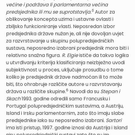
većine i podržava li parlamentarna većina
5
predsjednika ili mu se suprotstavlja.
Autor za
oblikovanje koncepta uzima i ustavne ovlasti i
zbiljsko funkcioniranje vlasti. Neposredan izbor
predsjednika države nužan je, ali nije dovoljan uvjet
za razvrstavanje u skupinu polupredsjedničkih
sustava, neposredno izabrani predsjednik mora biti i
relativno snažna figura.
R. Elgie
ističe da takva logika
u utvrđivanju kriterija klasificiranja neizbježno uvodi
subjektivnost u proces, uključuje prosudbu o tome
koliko je predsjednik države nadmoćan ili to može
biti, što ohrabruje različite autore u razvrstavanju
6
država u različite skupine.
Navodi da su
Stepan i
Skach
1993. godine odredili samo Francusku i
Portugal polupredsjedničkim sustavima, a Austriju,
Island i Irsku parlamentarnim, zato što imaju slabe
predsjednike iako su neposredno izabrani.
Sartori
ima isti pristup, 1997. godine iznosi da Austrija i Island
nisu polupredsjednički sustavi zato što su im