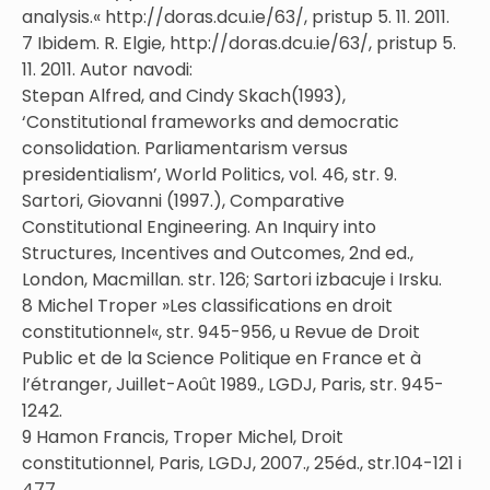
analysis.« http://doras.dcu.ie/63/, pristup 5. 11. 2011.
7 Ibidem. R. Elgie, http://doras.dcu.ie/63/, pristup 5.
11. 2011. Autor navodi:
Stepan Alfred, and Cindy Skach(1993),
‘Constitutional frameworks and democratic
consolidation. Parliamentarism versus
presidentialism’, World Politics, vol. 46, str. 9.
Sartori, Giovanni (1997.), Comparative
Constitutional Engineering. An Inquiry into
Structures, Incentives and Outcomes, 2nd ed.,
London, Macmillan. str. 126; Sartori izbacuje i Irsku.
8 Michel Troper »Les classifications en droit
constitutionnel«, str. 945-956, u Revue de Droit
Public et de la Science Politique en France et à
l’étranger, Juillet-Août 1989., LGDJ, Paris, str. 945-
1242.
9 Hamon Francis, Troper Michel, Droit
constitutionnel, Paris, LGDJ, 2007., 25éd., str.104-121 i
477.