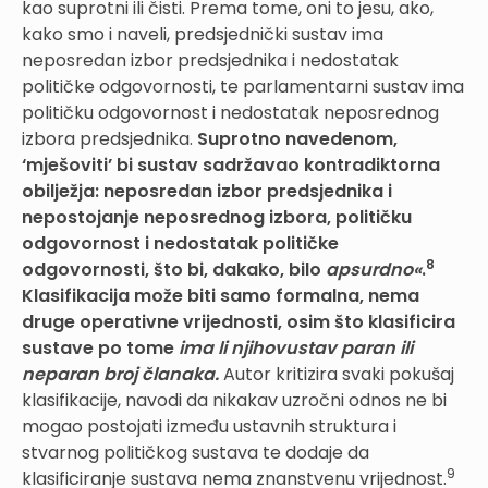
kao suprotni ili čisti. Prema tome, oni to jesu, ako,
kako smo i naveli, predsjednički sustav ima
neposredan izbor predsjednika i nedostatak
političke odgovornosti, te parlamentarni sustav ima
političku odgovornost i nedostatak neposrednog
izbora predsjednika.
Suprotno navedenom,
‘mješoviti’ bi sustav sadržavao kontradiktorna
obilježja: neposredan izbor predsjednika i
nepostojanje neposrednog izbora, političku
odgovornost i nedostatak političke
8
odgovornosti, što bi, dakako, bilo
apsurdno«
.
Klasifikacija može biti samo formalna, nema
druge operativne vrijednosti, osim što klasificira
sustave po tome
ima li njihovustav paran ili
neparan broj članaka.
Autor kritizira svaki pokušaj
klasifikacije, navodi da nikakav uzročni odnos ne bi
mogao postojati između ustavnih struktura i
stvarnog političkog sustava te dodaje da
9
klasificiranje sustava nema znanstvenu vrijednost.