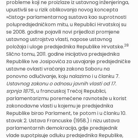
probleme koji ne proizlaze iz ustavnog inženjeringa,
upustivši se u rizik oblikovanja novog koncepta
»čistog« parlamentarnog sustava kao suprotnosti
polupredsjedničkom mitu, u Republici Hrvatskoj su
se 2008. godine pojavili novi prijedlozi promjene
ustavnog ustrojstva vlasti, napose ustavnog
28
položaja i uloge predsjednika Republike Hrvatske.
Slično tomu, 2011. godine inicijativa predsjednika
Republike Ive Josipovića za usvajanje predsjedničke
ustavne ovlasti vraćanja zakona Saboru na
ponovno odlučivanje, koju nalazimo i u članku 7.
Ustavnog zakonu o odnosu javnih vlasti od 17.
srpnja 1875.,
u francuskoj Trećoj Republici,
parlamentarizmu poremećene ravnoteže u korist
zakonodavne vlasti u kojemu je predsjednika
Republike birao Parlament, te potom i u članku 10.
stavak 2. Ustava Francuske (1958.) i nizu ustava
parlamentarnih demokracija, gdje predsjednik
vlade supotpisuje odluku predsjednika Republike,