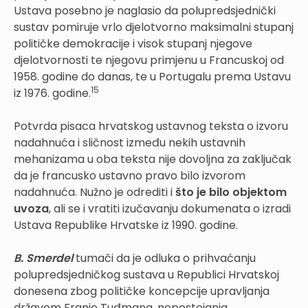
Ustava posebno je naglasio da polupredsjednički
sustav pomiruje vrlo djelotvorno maksimalni stupanj
političke demokracije i visok stupanj njegove
djelotvornosti te njegovu primjenu u Francuskoj od
1958. godine do danas, te u Portugalu prema Ustavu
15
iz 1976. godine.
Potvrda pisaca hrvatskog ustavnog teksta o izvoru
nadahnuća i sličnost između nekih ustavnih
mehanizama u oba teksta nije dovoljna za zaključak
da je francusko ustavno pravo bilo izvorom
nadahnuća. Nužno je odrediti i
što je bilo objektom
uvoza
, ali se i vratiti izučavanju dokumenata o izradi
Ustava Republike Hrvatske iz 1990. godine.
B. Smerdel
tumači da je odluka o prihvaćanju
polupredsjedničkog sustava u Republici Hrvatskoj
donesena zbog političke koncepcije upravljanja
državom Franje Tuđmana, nepostojanja