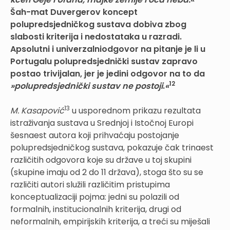
Šah-mat Duvergerov koncept
polupredsjedničkog sustava dobiva zbog
slabosti kriterija i nedostataka u razradi.
Apsolutni i univerzalniodgovor na pitanje je li u
Portugalu polupredsjednički sustav zapravo
postao trivijalan, jer je jedini odgovor na to da
12
»polupredsjednički sustav ne postoji
.
«
13
M. Kasapović
u usporednom prikazu rezultata
istraživanja sustava u Srednjoj i Istočnoj Europi
šesnaest autora koji prihvaćaju postojanje
polupredsjedničkog sustava, pokazuje čak trinaest
različitih odgovora koje su države u toj skupini
(skupine imaju od 2 do 11 država), stoga što su se
različiti autori služili različitim pristupima
konceptualizaciji pojma: jedni su polazili od
formalnih, institucionalnih kriterija, drugi od
neformalnih, empirijskih kriterija, a treći su miješali