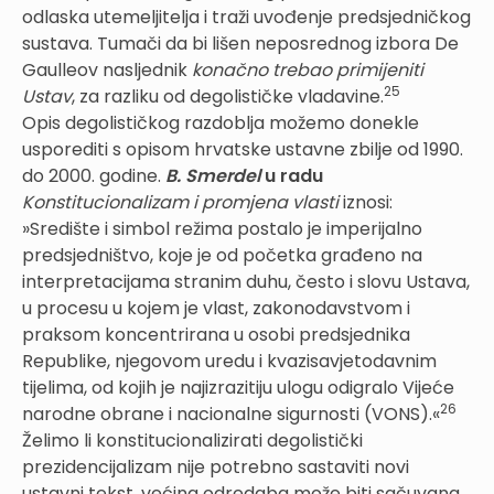
odlaska utemeljitelja i traži uvođenje predsjedničkog
sustava. Tumači da bi lišen neposrednog izbora De
Gaulleov nasljednik
konačno trebao primijeniti
25
Ustav
, za razliku od degolističke vladavine.
Opis degolističkog razdoblja možemo donekle
usporediti s opisom hrvatske ustavne zbilje od 1990.
do 2000. godine.
B. Smerdel
u radu
Konstitucionalizam i promjena vlasti
iznosi:
»Središte i simbol režima postalo je imperijalno
predsjedništvo, koje je od početka građeno na
interpretacijama stranim duhu, često i slovu Ustava,
u procesu u kojem je vlast, zakonodavstvom i
praksom koncentrirana u osobi predsjednika
Republike, njegovom uredu i kvazisavjetodavnim
tijelima, od kojih je najizrazitiju ulogu odigralo Vijeće
26
narodne obrane i nacionalne sigurnosti (VONS).«
Želimo li konstitucionalizirati degolistički
prezidencijalizam nije potrebno sastaviti novi
ustavni tekst, većina odredaba može biti sačuvana.