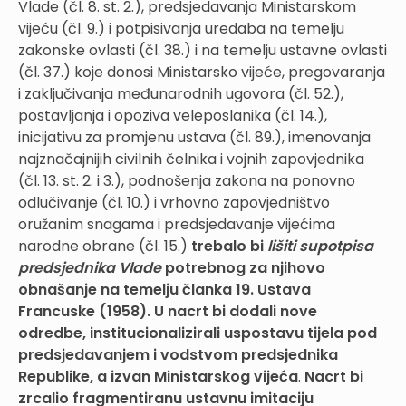
Vlade (čl. 8. st. 2.), predsjedavanja Ministarskom
vijeću (čl. 9.) i potpisivanja uredaba na temelju
zakonske ovlasti (čl. 38.) i na temelju ustavne ovlasti
(čl. 37.) koje donosi Ministarsko vijeće, pregovaranja
i zaključivanja međunarodnih ugovora (čl. 52.),
postavljanja i opoziva veleposlanika (čl. 14.),
inicijativu za promjenu ustava (čl. 89.), imenovanja
najznačajnijih civilnih čelnika i vojnih zapovjednika
(čl. 13. st. 2. i 3.), podnošenja zakona na ponovno
odlučivanje (čl. 10.) i vrhovno zapovjedništvo
oružanim snagama i predsjedavanje vijećima
narodne obrane (čl. 15.)
trebalo bi
lišiti supotpisa
predsjednika Vlade
potrebnog za njihovo
obnašanje na temelju članka 19. Ustava
Francuske (1958). U nacrt bi dodali nove
odredbe, institucionalizirali uspostavu tijela pod
predsjedavanjem i vodstvom predsjednika
Republike, a izvan Ministarskog vijeća
.
Nacrt bi
zrcalio fragmentiranu ustavnu imitaciju