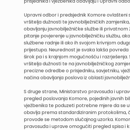
prisjednika i vježbenika obavljaju i Upravni odb
Upravni odbor i predsjednik Komore ovlašteni su 
vršitelja dužnosti te javnobilježničkih zamjenika
obavljanju javnobilježničke službe ili privatnom ž
pitanje povjerenje u javnobilježničku službu, a
službene radnje ili ako ih svojom krivnjom odug
prijestupa. Neurednost je svaka lakša povreda s
širok pa i s krajnjom mogućnošću i razrješenja
vršitelja dužnosti te na javnobilježničkog zamjen
precizne odredbe o prisjedniku, savjetniku, vježben
načina obavljanja poslova iz oblasti javnobiljež
S druge strane, Ministarstvo pravosuđa i uprave
pregled poslovanja Komore, pojedinih javnih bilje
vježbenika te poduzeti potrebne mjere da se u
obavlja prema standardiziranim protokolima, č
provode se metodom slučajnog uzorka. Komora i
pravosuđa i uprave omogućiti pregled spisa i kn