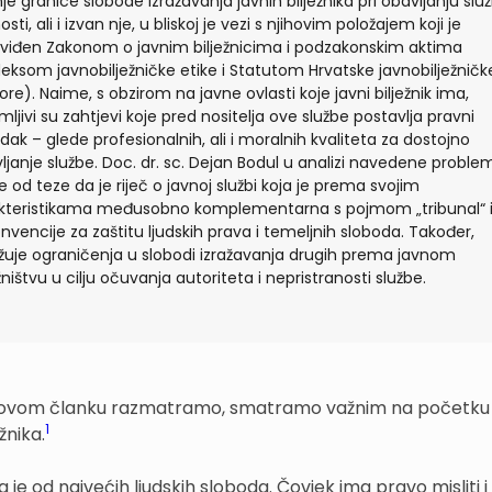
nje granice slobode izražavanja javnih bilježnika pri obavljanju sl
sti, ali i izvan nje, u bliskoj je vezi s njihovim položajem koji je
viđen Zakonom o javnim bilježnicima i podzakonskim aktima
eksom javnobilježničke etike i Statutom Hrvatske javnobilježničk
re). Naime, s obzirom na javne ovlasti koje javni bilježnik ima,
mljivi su zahtjevi koje pred nositelja ove službe postavlja pravni
dak – glede profesionalnih, ali i moralnih kvaliteta za dostojno
ljanje službe. Doc. dr. sc. Dejan Bodul u analizi navedene proble
e od teze da je riječ o javnoj službi koja je prema svojim
kteristikama međusobno komplementarna s pojmom „tribunal“ iz
onvencije za zaštitu ljudskih prava i temeljnih sloboda. Također,
ažuje ograničenja u slobodi izražavanja drugih prema javnom
ežništvu u cilju očuvanja autoriteta i nepristranosti službe.
u ovom članku razmatramo, smatramo važnim na početku
1
žnika.
a je od najvećih ljudskih sloboda. Čovjek ima pravo misliti 