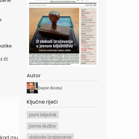
užbene
e
matike
 čl.
Autor
Dejan Bodul
Ključne riječi
javni bilježnik
javna služba
i kad mu
sloboda izražavanja