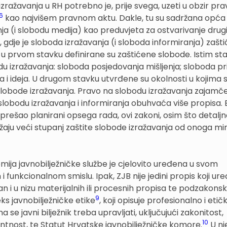
ražavanja u RH potrebno je, prije svega, uzeti u obzir prav
6
kao najvišem pravnom aktu. Dakle, tu su sadržana opća 
ja (i slobodu medija) kao preduvjeta za ostvarivanje drug
, gdje je sloboda izražavanja (i sloboda informiranja) zašti
: u prvom stavku definirane su zaštićene slobode. Istim s
 izražavanja: sloboda posjedovanja mišljenja; sloboda p
ija i ideja. U drugom stavku utvrđene su okolnosti u kojima 
slobode izražavanja. Pravo na slobodu izražavanja zajamče
slobodu izražavanja i informiranja obuhvaća više propisa. 
 prešao planirani opsega rada, ovi zakoni, osim što detalj
užaju veći stupanj zaštite slobode izražavanja od onoga 
omija javnobilježničke službe je cjelovito uređena u svom
unkcionalnom smislu. Ipak, ZJB nije jedini propis koji ure
an i u nizu materijalnih ili procesnih propisa te podzakonsk
9
ks javnobilježničke etike
, koji opisuje profesionalno i etič
 se javni bilježnik treba upravljati, uključujući zakonitost,
10
entnost, te Statut Hrvatske javnobilježničke komore.
U nj