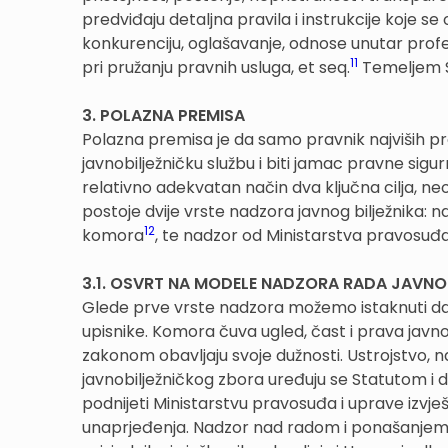
predviđaju detaljna pravila i instrukcije koje s
konkurenciju, oglašavanje, odnose unutar profe
11
pri pružanju pravnih usluga, et seq.
Temeljem St
3. POLAZNA PREMISA
Polazna premisa je da samo pravnik najviših pr
javnobilježničku službu i biti jamac pravne sigu
relativno adekvatan način dva ključna cilja, ne
postoje dvije vrste nadzora javnog bilježnika: n
12
komora
, te nadzor od Ministarstva pravosuđa
3.1. OSVRT NA MODELE NADZORA RADA JAVNOB
Glede prve vrste nadzora možemo istaknuti da Kom
upisnike. Komora čuva ugled, čast i prava javnobi
zakonom obavljaju svoje dužnosti. Ustrojstvo, na
javnobilježničkog zbora uređuju se Statutom 
podnijeti Ministarstvu pravosuđa i uprave izvj
unaprjeđenja. Nadzor nad radom i ponašanjem jav