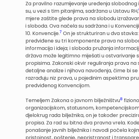
Za pravilno razumijevanje uređenja slobodnog iz
su, u vezi s tim pitanjima, sadržana u Ustavu RH,
mjere zaštite glede prava na slobodu izražavan
i sloboda. Ova načela su sadržana i u Konvenciji
7
10. Konvencije.
On je strukturiran u dva stavka
predviđene su tri komponente prava na slobodu
informacija i ideja; i sloboda pružanja informac
država može legitimno miješati u ostvarivanje 
propisima. Zakonski okvir reguliranja prava na 
detaljne analize i njihova navođenja, čime bi se
razrađuju niz prava, u pojedinim aspektima pr
predviđenog Konvencijom.
8
Temeljem Zakona o javnom bilježništvu
fizion
organizacijskom, statusnom, kompetencijskom i f
djelokrug rada bilježnika, on je također precizir
propisa. Za rad su bitna dva pravna vrela. Kode
ponašanje javnih bilježnika i navodi počela kojima
pristojnost, poštenje, nepristranost i transpar