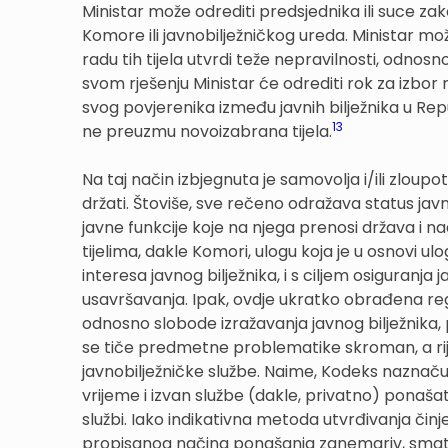
Ministar može odrediti predsjednika ili suce z
Komore ili javnobilježničkog ureda. Ministar mo
radu tih tijela utvrdi teže nepravilnosti, odn
svom rješenju Ministar će odrediti rok za izbo
svog povjerenika između javnih bilježnika u Repub
13
ne preuzmu novoizabrana tijela.
Na taj način izbjegnuta je samovolja i/ili zloupotr
držati. Štoviše, sve rečeno odražava status javn
javne funkcije koje na njega prenosi država i na
tijelima, dakle Komori, ulogu koja je u osnovi ul
interesa javnog bilježnika, i s ciljem osiguranja 
usavršavanja. Ipak, ovdje ukratko obrađena r
odnosno slobode izražavanja javnog bilježnika,
se tiče predmetne problematike skroman, a riječ
javnobilježničke službe. Naime, Kodeks naznačuj
vrijeme i izvan službe (dakle, privatno) ponašat
službi. Iako indikativna metoda utvrđivanja čin
propisanog načina ponašanja zanemariv, smatra