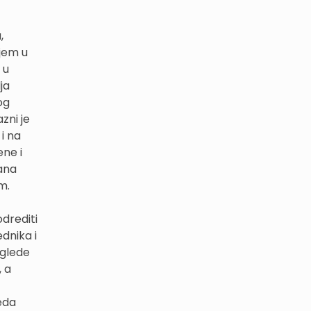
,
njem u
 u
ja
og
zni je
i na
ene i
rana
m.
odrediti
ednika i
eglede
 a
eda