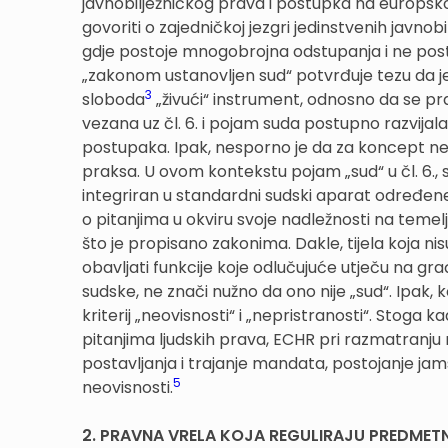
javnobilježničkog prava i postupka na europskoj
govoriti o zajedničkoj jezgri jedinstvenih javnob
gdje postoje mnogobrojna odstupanja i ne post
„zakonom ustanovljen sud“ potvrđuje tezu da je 
3
sloboda
„živući“ instrument, odnosno da se p
vezana uz čl. 6. i pojam suda postupno razvijal
postupaka. Ipak, nesporno je da za koncept neov
praksa. U ovom kontekstu pojam „sud“ u čl. 6., st
integriran u standardni sudski aparat određene 
o pitanjima u okviru svoje nadležnosti na temel
što je propisano zakonima. Dakle, tijela koja nis
obavljati funkcije koje odlučujuće utječu na gr
sudske, ne znači nužno da ono nije „sud“. Ipak, 
kriterij „neovisnosti“ i „nepristranosti“. Stoga k
pitanjima ljudskih prava, ECHR pri razmatranju 
postavljanja i trajanje mandata, postojanje jamst
5
neovisnosti.
2. PRAVNA VRELA KOJA REGULIRAJU PREDMET