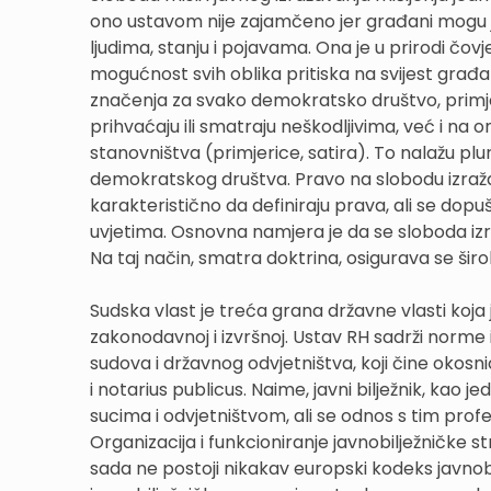
ono ustavom nije zajamčeno jer građani mogu javn
ljudima, stanju i pojavama. Ona je u prirodi čov
mogućnost svih oblika pritiska na svijest građ
značenja za svako demokratsko društvo, primjenj
prihvaćaju ili smatraju neškodljivima, već i na on
stanovništva (primjerice, satira). To nalažu plu
demokratskog društva. Pravo na slobodu izražavan
karakteristično da definiraju prava, ali se dop
uvjetima. Osnovna namjera je da se sloboda izra
Na taj način, smatra doktrina, osigurava se šir
Sudska vlast je treća grana državne vlasti koja
zakonodavnoj i izvršnoj. Ustav RH sadrži norme 
sudova i državnog odvjetništva, koji čine oko
i notarius publicus. Naime, javni bilježnik, kao
sucima i odvjetništvom, ali se odnos s tim profesi
Organizacija i funkcioniranje javnobilježničke 
sada ne postoji nikakav europski kodeks javnob