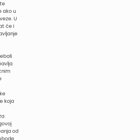
šte
e ako u
veze. U
t će i
avljanje
rebali
bavlja
učnim
e
ike
e koja
za
govoj
panja od
lobode