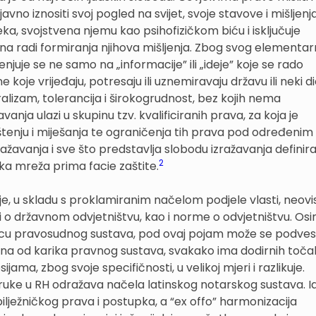
o iznositi svoj pogled na svijet, svoje stavove i mišljenj
jeka, svojstvena njemu kao psihofizičkom biću i isključuje
ana radi formiranja njihova mišljenja. Zbog svog elementa
uje se ne samo na „informacije” ili „ideje” koje se rado
e koje vrijeđaju, potresaju ili uznemiravaju državu ili neki d
ralizam, tolerancija i širokogrudnost, bez kojih nema
ja ulazi u skupinu tzv. kvalificiranih prava, za koja je
uštenju i miješanja te ograničenja tih prava pod određenim
žavanja i sve što predstavlja slobodu izražavanja definira
2
oka mreža prima facie zaštite.
 je, u skladu s proklamiranim načelom podjele vlasti, neovi
i o državnom odvjetništvu, kao i norme o odvjetništvu. Os
snicu pravosudnog sustava, pod ovaj pojam može se podves
 jedna od karika pravnog sustava, svakako ima dodirnih toča
jama, zbog svoje specifičnosti, u velikoj mjeri i razlikuje.
struke u RH odražava načela latinskog notarskog sustava. I
ilježničkog prava i postupka, a “ex offo” harmonizacija