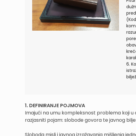
Pita
dužno
pred
(Kod
komo
razu
pore
obav
kreć
kara
6. K
istr
bilj
1. DEFINIRANJE POJMOVA
Imajući na umu kompleksnost problema koji 
razjasniti pojam: slobode govora te javnog bilje
Sloboda misli i javnog izražavanja mišljenja jedn