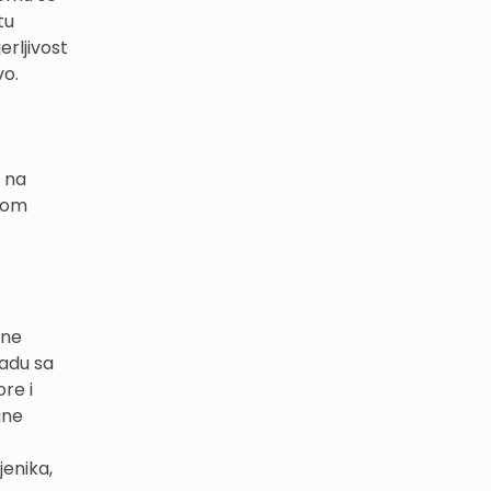
tu
rljivost
vo.
u na
itom
ine
ladu sa
re i
ine
jenika,