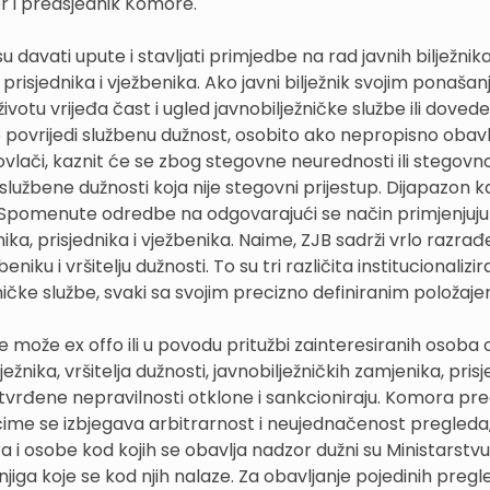
or i predsjednik Komore.
davati upute i stavljati primjedbe na rad javnih bilježnika
, prisjednika i vježbenika. Ako javni bilježnik svojim ponaša
ivotu vrijeđa čast i ugled javnobilježničke službe ili dovede
ko povrijedi službenu dužnost, osobito ako nepropisno obavl
ovlači, kaznit će se zbog stegovne neurednosti ili stegovn
lužbene dužnosti koja nije stegovni prijestup. Dijapazon ka
. Spomenute odredbe na odgovarajući se način primjenjuju 
ika, prisjednika i vježbenika. Naime, ZJB sadrži vrlo razrađ
iku i vršitelju dužnosti. To su tri različita institucionalizi
ničke službe, svaki sa svojim precizno definiranim položaje
 može ex offo ili u povodu pritužbi zainteresiranih osoba 
žnika, vršitelja dužnosti, javnobilježničkih zamjenika, prisj
tvrđene nepravilnosti otklone i sankcioniraju. Komora pr
ime se izbjegava arbitrarnost i neujednačenost pregleda,
 osobe kod kojih se obavlja nadzor dužni su Ministarstvu
jiga koje se kod njih nalaze. Za obavljanje pojedinih pregl