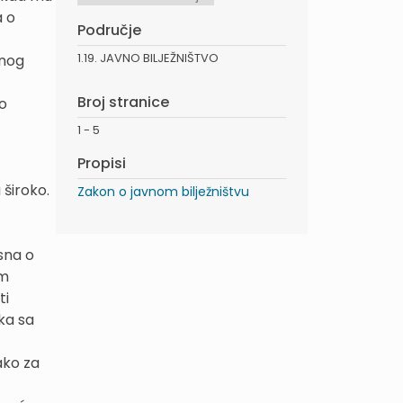
a o
Područje
1.19. JAVNO BILJEŽNIŠTVO
rnog
Broj stranice
io
1 - 5
Propisi
 široko.
Zakon o javnom bilježništvu
sna o
im
ti
ka sa
ako za