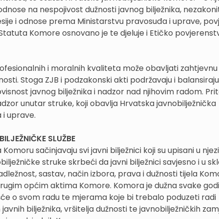
e odnose na nespojivost dužnosti javnog bilježnika, nezakoni
sije i odnose prema Ministarstvu pravosuđa i uprave, povje
atuta Komore osnovano je te djeluje i Etičko povjerenst
ofesionalnih i moralnih kvaliteta može obavljati zahtjevnu
rnosti. Stoga ZJB i podzakonski akti podržavaju i balansiraj
ovisnost javnog bilježnika i nadzor nad njihovim radom. Pr
adzor unutar struke, koji obavlja Hrvatska javnobilježnička
 i uprave.
ILJEŽNIČKE SLUŽBE
oru sačinjavaju svi javni bilježnici koji su upisani u njez
lježničke struke skrbeći da javni bilježnici savjesno i u sk
dležnost, sastav, način izbora, prava i dužnosti tijela Komo
i drugim općim aktima Komore. Komora je dužna svake god
ešće o svom radu te mjerama koje bi trebalo poduzeti radi
nih bilježnika, vršitelja dužnosti te javnobilježničkih zam