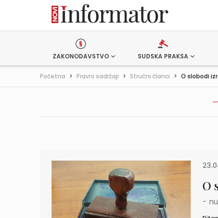
ZAKONODAVSTVO
SUDSKA PRAKSA
Početna
>
Pravni sadržaji
>
Stručni članci
>
O slobodi iz
23.0
O 
- nu