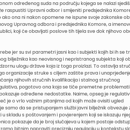
akonom određenog suda na području kojega se nalazi sjedi
že raspustiti Upravni odbor i smijeniti predsjednika Komor
osno ako ona ni nakon opomene ne ispune svoje zakonske ob
r novog Upravnog odbora i predsjednika Komore, a imenova
lici, koji će obavljati poslove tih tijela sve dok njihovo ob
ebe jer su svi parametri jasni kao i subjekti kojih bi ih se t
og bilježnika kao neovisnog i nepristranog subjekta koji o
dzornu ulogu države koja iz toga proizlazi. To ostavlja str
oga organizacije struke s ciljem zaštite prava i unaprjeđenj
jačanja njihovih stručnih kvalifikacija i stalnog stručnog
egulativa, pogotovo ona koja se tiče premetne problemat
 pokazuje određene nedostatke. Naime, opseg je regulativ
 je o vrlo važnim pitanjima od kojih može ovisiti ugled
e samo da se pristupanjem službi javni bilježnik obvezuje 
i u skladu s poštovanjem i povjerenjem koji se iskazuju nje
jenica pokazuje da je broj slučajeva u kojem postoje odstu
mo bitnim napraviti precizniju regulaciju u kontekstu s