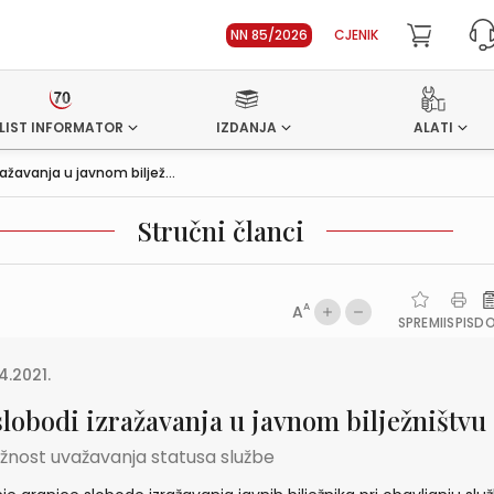
NN 85/2026
CJENIK
LIST INFORMATOR
IZDANJA
ALATI
ražavanja u javnom biljež...
Stručni članci
A
A
SPREMI
ISPIS
D
4.2021.
slobodi izražavanja u javnom bilježništvu
žnost uvažavanja statusa službe