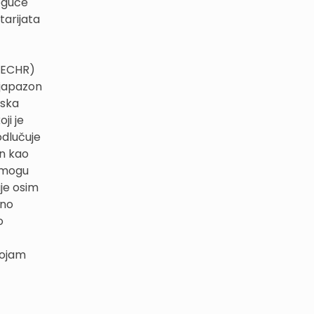
moguće
tarijata
: ECHR)
ijapazon
dska
ji je
odlučuje
in kao
i mogu
ije osim
eno
o
dojam