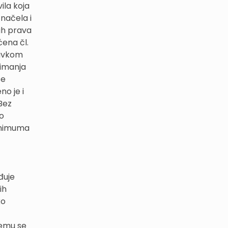
ila koja
načela i
ih prava
ćena čl.
tavkom
rimanja
se
no je i
Bez
no
minimuma
đuje
ih
ko
emu se