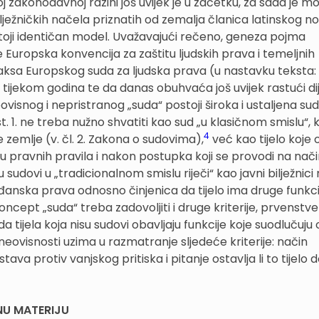
 zakonodavnoj razini još uvijek je u začetku, za sada je 
ilježničkih načela priznatih od zemalja članica latinskog no
oji identičan model. Uvažavajući rečeno, geneza pojma
Europska konvencija za zaštitu ljudskih prava i temeljnih
raksa Europskog suda za ljudska prava (u nastavku teksta
a tijekom godina te da danas obuhvaća još uvijek rastući d
isnog i nepristranog „suda“ postoji široka i ustaljena su
. 1. ne treba nužno shvatiti kao sud „u klasičnom smislu“, ko
4
zemlje (v. čl. 2. Zakona o sudovima),
već kao tijelo koje 
ju pravnih pravila i nakon postupka koji se provodi na nač
u sudovi u „tradicionalnom smislu riječi“ kao javni bilježnic
ađanska prava odnosno činjenica da tijelo ima druge funkc
koncept „suda“ treba zadovoljiti i druge kriterije, prvenstv
ada tijela koja nisu sudovi obavljaju funkcije koje suodlučuju 
neovisnosti uzima u razmatranje sljedeće kriterije: način
ava protiv vanjskog pritiska i pitanje ostavlja li to tijelo 
NU MATERIJU