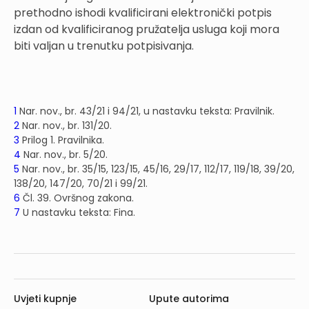
prethodno ishodi kvalificirani elektronički potpis
izdan od kvalificiranog pružatelja usluga koji mora
biti valjan u trenutku potpisivanja.
1
Nar. nov., br. 43/21 i 94/21, u nastavku teksta: Pravilnik.
2
Nar. nov., br. 131/20.
3
Prilog 1. Pravilnika.
4
Nar. nov., br. 5/20.
5
Nar. nov., br. 35/15, 123/15, 45/16, 29/17, 112/17, 119/18, 39/20,
138/20, 147/20, 70/21 i 99/21.
6
Čl. 39. Ovršnog zakona.
7
U nastavku teksta: Fina.
Uvjeti kupnje
Upute autorima