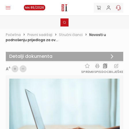
NN 85/2026
Početna
>
Pravni sadržaji
>
Stručni članci
>
Novosti u
podnošenju prijedloga za ov...
Detalji dokumenta
A
A
SPREMI
ISPIS
DOC
BILJEŠKE