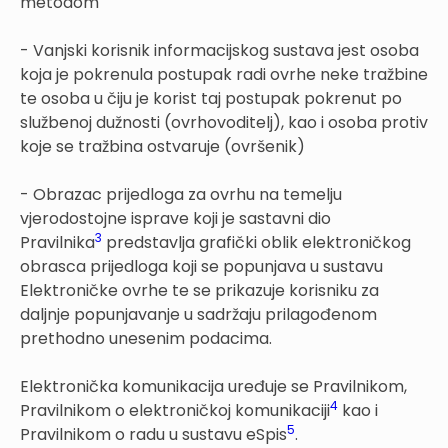
metodom
- Vanjski korisnik informacijskog sustava jest osoba
koja je pokrenula postupak radi ovrhe neke tražbine
te osoba u čiju je korist taj postupak pokrenut po
službenoj dužnosti (ovrhovoditelj), kao i osoba protiv
koje se tražbina ostvaruje (ovršenik)
- Obrazac prijedloga za ovrhu na temelju
vjerodostojne isprave koji je sastavni dio
3
Pravilnika
predstavlja grafički oblik elektroničkog
obrasca prijedloga koji se popunjava u sustavu
Elektroničke ovrhe te se prikazuje korisniku za
daljnje popunjavanje u sadržaju prilagođenom
prethodno unesenim podacima.
Elektronička komunikacija uređuje se Pravilnikom,
4
Pravilnikom o elektroničkoj komunikaciji
kao i
5
Pravilnikom o radu u sustavu eSpis
.