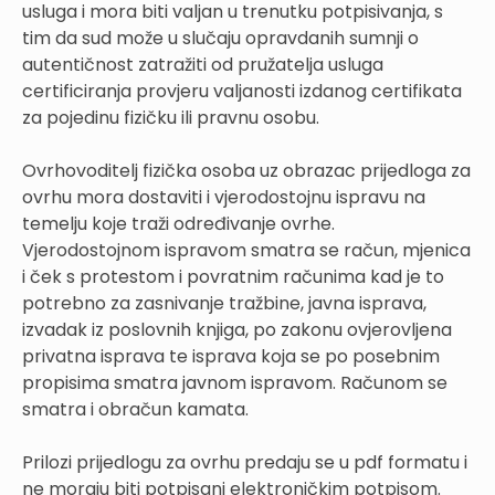
usluga i mora biti valjan u trenutku potpisivanja, s
tim da sud može u slučaju opravdanih sumnji o
autentičnost zatražiti od pružatelja usluga
certificiranja provjeru valjanosti izdanog certifikata
za pojedinu fizičku ili pravnu osobu.
Ovrhovoditelj fizička osoba uz obrazac prijedloga za
ovrhu mora dostaviti i vjerodostojnu ispravu na
temelju koje traži određivanje ovrhe.
Vjerodostojnom ispravom smatra se račun, mjenica
i ček s protestom i povratnim računima kad je to
potrebno za zasnivanje tražbine, javna isprava,
izvadak iz poslovnih knjiga, po zakonu ovjerovljena
privatna isprava te isprava koja se po posebnim
propisima smatra javnom ispravom. Računom se
smatra i obračun kamata.
Prilozi prijedlogu za ovrhu predaju se u pdf formatu i
ne moraju biti potpisani elektroničkim potpisom.