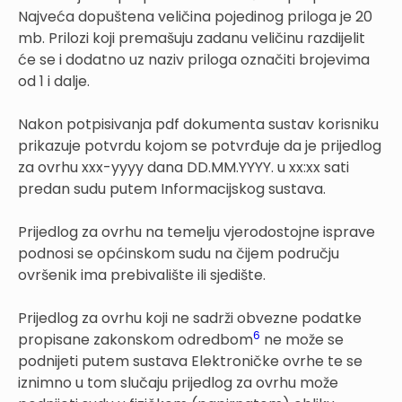
Najveća dopuštena veličina pojedinog priloga je 20
mb. Prilozi koji premašuju zadanu veličinu razdijelit
će se i dodatno uz naziv priloga označiti brojevima
od 1 i dalje.
Nakon potpisivanja pdf dokumenta sustav korisniku
prikazuje potvrdu kojom se potvrđuje da je prijedlog
za ovrhu xxx-yyyy dana DD.MM.YYYY. u xx:xx sati
predan sudu putem Informacijskog sustava.
Prijedlog za ovrhu na temelju vjerodostojne isprave
podnosi se općinskom sudu na čijem području
ovršenik ima prebivalište ili sjedište.
Prijedlog za ovrhu koji ne sadrži obvezne podatke
6
propisane zakonskom odredbom
ne može se
podnijeti putem sustava Elektroničke ovrhe te se
iznimno u tom slučaju prijedlog za ovrhu može