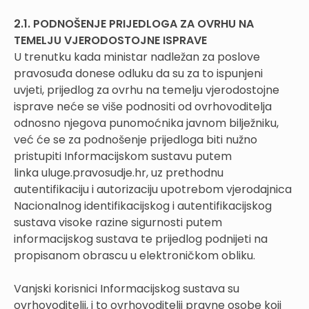
2.1. PODNOŠENJE PRIJEDLOGA ZA OVRHU NA
TEMELJU VJERODOSTOJNE ISPRAVE
U trenutku kada ministar nadležan za poslove
pravosuđa donese odluku da su za to ispunjeni
uvjeti, prijedlog za ovrhu na temelju vjerodostojne
isprave neće se više podnositi od ovrhovoditelja
odnosno njegova punomoćnika javnom bilježniku,
već će se za podnošenje prijedloga biti nužno
pristupiti Informacijskom sustavu putem
linka uluge.pravosudje.hr, uz prethodnu
autentifikaciju i autorizaciju upotrebom vjerodajnica
Nacionalnog identifikacijskog i autentifikacijskog
sustava visoke razine sigurnosti putem
informacijskog sustava te prijedlog podnijeti na
propisanom obrascu u elektroničkom obliku.
Vanjski korisnici Informacijskog sustava su
ovrhovoditelji, i to ovrhovoditelji pravne osobe koji