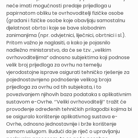
neće imati mogućnosti predaje prijedloga u
papirnatom obliku te ovrhovoditelji fizičke osobe
(građani i fizičke osobe koje obavljaju samostalnu
djelatnost obrta i koje se bave slobodnim
zanimanjima (npr. odvjetnici, liječnici, obrtnici i sl.).
Pritom važno je naglasiti, a kako je pojasnilo
nadležno ministarstvo, da će se tzv. „velikim
ovrhovoditeljima“ odnosno subjektima koji podnose
velik broj prijedloga za ovrhu na temelju
vjerodostojne isprave osigurati tehničko rješenje za
pojednostavnjeno podnošenje velikog broja
prijedloga za ovrhu od tih subjekata, i to
povezivanjem njihovih baza podataka s aplikativnim
sustavom e-Ovrhe. ‘’Veliki ovrhovoditelji’’ tražit će
provođenje određenih tehničkih prilagodbi kojima bi
se osiguralo korištenje aplikativnog sustava e-
Ovrhe, odnosno jednostavnije i brže korištenje
samom uslugom. Budući da je riječ o upravljanju