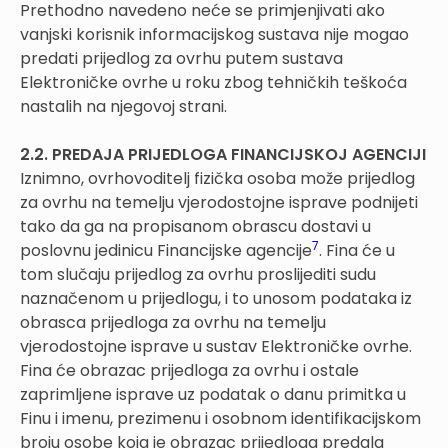
Prethodno navedeno neće se primjenjivati ako
vanjski korisnik informacijskog sustava nije mogao
predati prijedlog za ovrhu putem sustava
Elektroničke ovrhe u roku zbog tehničkih teškoća
nastalih na njegovoj strani.
2.2. PREDAJA PRIJEDLOGA FINANCIJSKOJ AGENCIJI
Iznimno, ovrhovoditelj fizička osoba može prijedlog
za ovrhu na temelju vjerodostojne isprave podnijeti
tako da ga na propisanom obrascu dostavi u
7
poslovnu jedinicu Financijske agencije
. Fina će u
tom slučaju prijedlog za ovrhu proslijediti sudu
naznačenom u prijedlogu, i to unosom podataka iz
obrasca prijedloga za ovrhu na temelju
vjerodostojne isprave u sustav Elektroničke ovrhe.
Fina će obrazac prijedloga za ovrhu i ostale
zaprimljene isprave uz podatak o danu primitka u
Finu i imenu, prezimenu i osobnom identifikacijskom
broju osobe koja je obrazac prijedloga predala