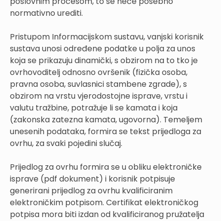
poslovnim procesom, to se neće posebno
normativno urediti.
Pristupom Informacijskom sustavu, vanjski korisnik
sustava unosi određene podatke u polja za unos
koja se prikazuju dinamički, s obzirom na to tko je
ovrhovoditelj odnosno ovršenik (fizička osoba,
pravna osoba, suvlasnici stambene zgrade), s
obzirom na vrstu vjerodostojne isprave, vrstu i
valutu tražbine, potražuje li se kamata i koja
(zakonska zatezna kamata, ugovorna). Temeljem
unesenih podataka, formira se tekst prijedloga za
ovrhu, za svaki pojedini slučaj.
Prijedlog za ovrhu formira se u obliku elektroničke
isprave (pdf dokument) i korisnik potpisuje
generirani prijedlog za ovrhu kvalificiranim
elektroničkim potpisom. Certifikat elektroničkog
potpisa mora biti izdan od kvalificiranog pružatelja