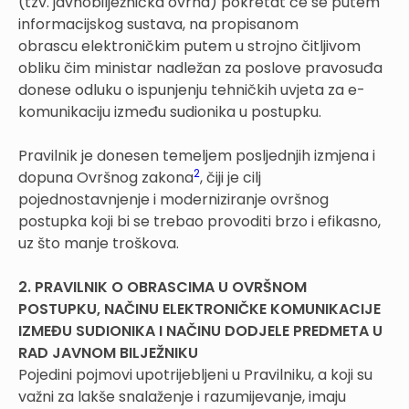
(tzv. javnobilježnička ovrha) pokretat će se putem
informacijskog sustava, na propisanom
obrascu elektroničkim putem u strojno čitljivom
obliku čim ministar nadležan za poslove pravosuđa
donese odluku o ispunjenju tehničkih uvjeta za e-
komunikaciju između sudionika u postupku.
Pravilnik je donesen temeljem posljednjih izmjena i
2
dopuna Ovršnog zakona
, čiji je cilj
pojednostavnjenje i moderniziranje ovršnog
postupka koji bi se trebao provoditi brzo i efikasno,
uz što manje troškova.
2. PRAVILNIK O OBRASCIMA U OVRŠNOM
POSTUPKU, NAČINU ELEKTRONIČKE KOMUNIKACIJE
IZMEĐU SUDIONIKA I NAČINU DODJELE PREDMETA U
RAD JAVNOM BILJEŽNIKU
Pojedini pojmovi upotrijebljeni u Pravilniku, a koji su
važni za lakše snalaženje i razumijevanje, imaju