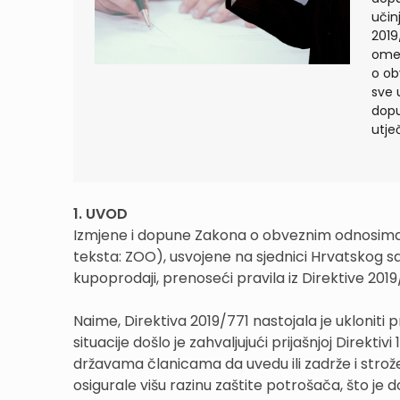
učin
2019
omet
o ob
sve 
dopu
utje
1. UVOD
Izmjene i dopune Zakona o obveznim odnosima (Na
teksta: ZOO), usvojene na sjednici Hrvatskog s
kupoprodaji, prenoseći pravila iz Direktive 2019
Naime, Direktiva 2019/771 nastojala je uklonit
situacije došlo je zahvaljujući prijašnjoj Direkt
državama članicama da uvedu ili zadrže i stro
osigurale višu razinu zaštite potrošača, što je