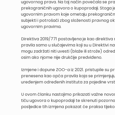
ugovornog prava. Na taj način povećala se prav
prekograničnih ugovora o kupoprodaji. Stoga je 
ugovornim pravom koje ometaju prekograničnu t
subjekti i potrošači zbog složenosti pravnog o
ugovornim pravima.
Direktiva 2019/771 postavljena je kao direktiv
pravila samo u slučajevima koji su u Direktivi
mogu zadržati niti uvesti (blaže ili strože) od
osim ako njome nije drukčije predviđeno.
Izmjene i dopune ZOO-a iz 2021. pristupile su p
prenesena kao opća pravila koja se primjenjuju
uređenjem određenih instituta za pojedine vrste
U ovom članku nastojimo prikazati važne novos
tiču ugovora o kupoprodaji te skrenuti pozorno
posljedice tih izmjena pokazat će praksa tije