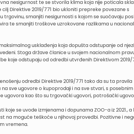
na nesigurnost te se stvorila klima koja nije poticala skl
cilj Direktive 2019/771 bio ukloniti prepreke povezane s
rgovinu, smanjiti nesigurnosti s kojom se suočavaju pos
kvira te smanjiti troškove uzrokovane razlikama u naciona
a maksimalnog usklađenja koja dopušta odstupanje od njez
 navedeni. Stoga države članice u svojem nacionalnom prav
redbe koje odstupaju od odredbi utvrđenih Direktivom 2019/7
renošenju odredbi Direktive 2019/771 tako da su ta pravila
 na sve ugovore o kupoprodaji i na sve stvari, s posebnim
 ugovora kao što su trgovački ugovori, potrošački ugovori 
ti koje se uvode izmjenama i dopunama ZOO-a iz 2021., a 
st na moguće teškoće u njihovoj provedbi. Pozitivne i neg
kom vremena.