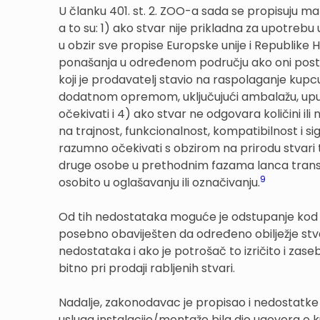
U članku 401. st. 2. ZOO-a sada se propisuju mate
a to su: 1) ako stvar nije prikladna za upotrebu 
u obzir sve propise Europske unije i Republike 
ponašanja u određenom području ako oni postoje
koji je prodavatelj stavio na raspolaganje kupcu
dodatnom opremom, uključujući ambalažu, upute 
očekivati i 4) ako stvar ne odgovara količini il
na trajnost, funkcionalnost, kompatibilnost i sig
razumno očekivati s obzirom na prirodu stvari te 
druge osobe u prethodnim fazama lanca transakci
9
osobito u oglašavanju ili označivanju.
Od tih nedostataka moguće je odstupanje kod p
posebno obaviješten da određeno obilježje stvar
nedostataka i ako je potrošač to izričito i zas
bitno pri prodaji rabljenih stvari.
Nadalje, zakonodavac je propisao i nedostatke ko
usluga instalacije/montaže bila dio ugovora o ku