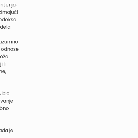
iterija,
zimajući
kodekse
odela
 razumno
se odnose
može
ili
me,
 bio
ivanje
ebno
kada je