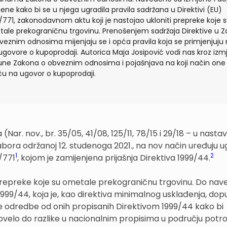
jene kako bi se u njega ugradila pravila sadržana u Direktivi (EU)
/771, zakonodavnom aktu koji je nastojao ukloniti prepreke koje 
ale prekograničnu trgovinu. Prenošenjem sadržaja Direktive u 
veznim odnosima mijenjaju se i opća pravila koja se primjenjuju
ugovore o kupoprodaji. Autorica Maja Josipović vodi nas kroz izm
ne Zakona o obveznim odnosima i pojašnjava na koji način one
ču na ugovor o kupoprodaji.
r. nov., br. 35/05, 41/08, 125/11, 78/15 i 29/18 – u nasta
abora održanoj 12. studenoga 2021., na nov način uređuju 
1
2
/771
, kojom je zamijenjena prijašnja Direktiva 1999/44.
i prepreke koje su ometale prekograničnu trgovinu. Do na
ivi 1999/44, koja je, kao direktiva minimalnog usklađenja, dop
že odredbe od onih propisanih Direktivom 1999/44 kako bi
 dovelo do razlike u nacionalnim propisima u području pot