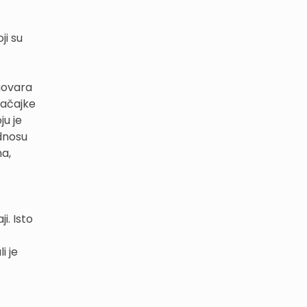
ji su
dgovara
načajke
ju je
dnosu
a,
i. Isto
i je