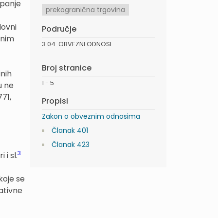
apanje
prekogranična trgovina
lovni
Područje
lnim
3.04. OBVEZNI ODNOSI
Broj stranice
inih
1 - 5
u ne
71,
Propisi
Zakon o obveznim odnosima
Članak 401
Članak 423
3
i sl.
koje se
ativne