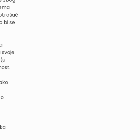
rema
potrošač
o bi se
na
 svoje
 (u
nost.
kako
 o
aka