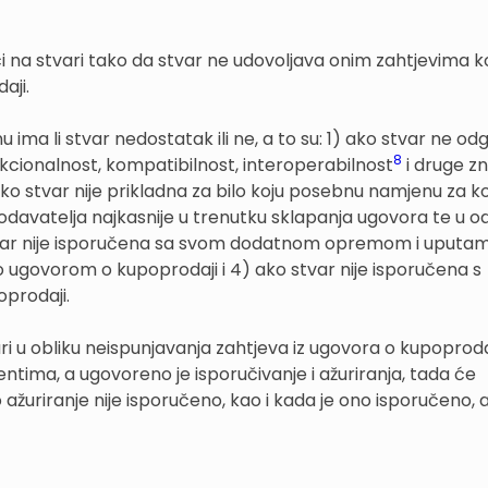
ci na stvari tako da stvar ne udovoljava onim zahtjevima ko
aji.
nu ima li stvar nedostatak ili ne, a to su: 1) ako stvar ne o
8
funkcionalnost, kompatibilnost, interoperabilnost
i druge z
o stvar nije prikladna za bilo koju posebnu namjenu za ko
davatelja najkasnije u trenutku sklapanja ugovora te u o
 stvar nije isporučena sa svom dodatnom opremom i uputam
no ugovorom o kupoprodaji i 4) ako stvar nije isporučena s
prodaji.
ri u obliku neispunjavanja zahtjeva iz ugovora o kupoprodaj
entima, a ugovoreno je isporučivanje i ažuriranja, tada će
žuriranje nije isporučeno, kao i kada je ono isporučeno, al