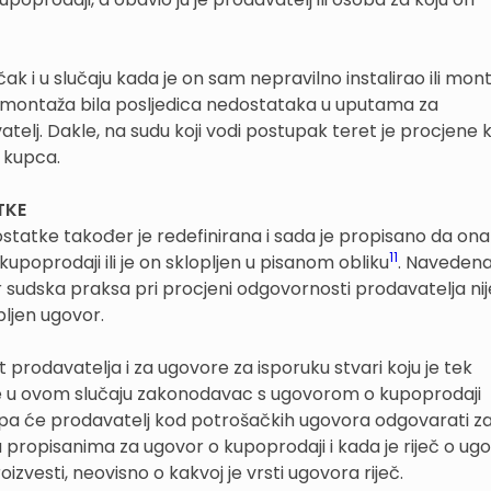
ak i u slučaju kada je on sam nepravilno instalirao ili mon
ja/montaža bila posljedica nedostataka u uputama za
elj. Dakle, na sudu koji vodi postupak teret je procjene k
 kupca.
TKE
tatke također je redefinirana i sada je propisano da ona 
11
kupoprodaji ili je on sklopljen u pisanom obliku
. Naveden
sudska praksa pri procjeni odgovornosti prodavatelja nije
pljen ugovor.
prodavatelja i za ugovore za isporuku stvari koju je tek
to je u ovom slučaju zakonodavac s ugovorom o kupoprodaji
re pa će prodavatelj kod potrošačkih ugovora odgovarati z
propisanima za ugovor o kupoprodaji i kada je riječ o ug
roizvesti, neovisno o kakvoj je vrsti ugovora riječ.