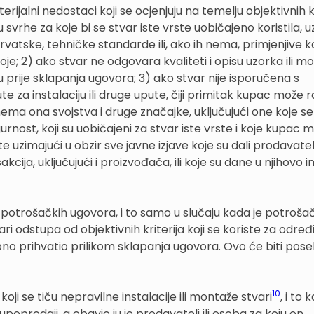
rijalni nedostaci koji se ocjenjuju na temelju objektivnih kr
u svrhe za koje bi se stvar iste vrste uobičajeno koristila, u
Hrvatske, tehničke standarde ili, ako ih nema, primjenjive 
; 2) ako stvar ne odgovara kvaliteti i opisu uzorka ili m
 prije sklapanja ugovora; 3) ako stvar nije isporučena s
za instalaciju ili druge upute, čiji primitak kupac može
i nema ona svojstva i druge značajke, uključujući one koje 
urnost, koji su uobičajeni za stvar iste vrste i koje kupac 
uzimajući u obzir sve javne izjave koje su dali prodavatelj 
ja, uključujući i proizvođača, ili koje su dane u njihovo i
otrošačkih ugovora, i to samo u slučaju kada je potrošač
i odstupa od objektivnih kriterija koji se koriste za određ
ebno prihvatio prilikom sklapanja ugovora. Ovo će biti pos
10
ji se tiču nepravilne instalacije ili montaže stvari
, i to 
poprodaji, a obavio ju je prodavatelj ili osoba za koju on