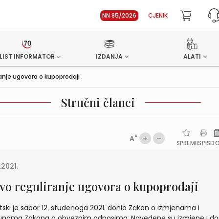
NN 85/2026
CJENIK
LIST INFORMATOR
IZDANJA
ALATI
anje ugovora o kupoprodaji
Stručni članci
A
A
SPREMI
ISPIS
D
.2021.
vo reguliranje ugovora o kupoprodaji
tski je sabor 12. studenoga 2021. donio Zakon o izmjenama i
nama Zakona o obveznim odnosima. Navedene su izmjene i d