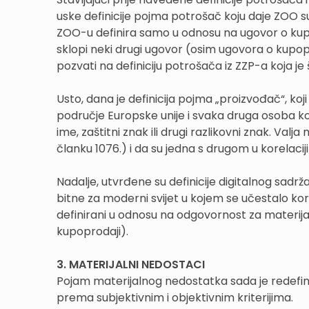
uske definicije pojma potrošač koju daje ZOO s
ZOO-u definira samo u odnosu na ugovor o kup
sklopi neki drugi ugovor (osim ugovora o kupopr
pozvati na definiciju potrošača iz ZZP-a koja je š
Usto, dana je definicija pojma „proizvođač“, koji
područje Europske unije i svaka druga osoba ko
ime, zaštitni znak ili drugi razlikovni znak. Va
članku 1076.) i da su jedna s drugom u korelaci
Nadalje, utvrđene su definicije digitalnog sadrža
bitne za moderni svijet u kojem se učestalo kori
definirani u odnosu na odgovornost za materija
kupoprodaji).
3. MATERIJALNI NEDOSTACI
Pojam materijalnog nedostatka sada je redefin
prema subjektivnim i objektivnim kriterijima.