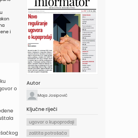
su
Zakon
 na
jene i
vku
Autor
ugovor o
Maja Josipović
Ključne riječi
vedene
uštala
ugovor o kupoprodaji
rošačkog
zaštita potrošača