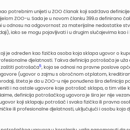
o potrebnim unijeti u ZOO članak koji sadržava definicije
ijelom ZOO-u. Sada je u novom članku 399.a definirano ča
ni u odnosu na odgovornost za materijalne nedostatke stva
), iako se mogu pojavljivati i u drugim slučajevima kao i
koji je određen kao fizička osoba koja sklapa ugovor o kup
rofesionalne djelatnosti. Takva definicija potrošača je uža
5
zaštiti potrošača
, koja se odnosi na pravne poslove opć
 ugovore (ugovor o zajmu s obročnom otplatom, kreditiranj
rodaji, šteta je da u ZOO-u nije ponuđena šira definicija 
niti i na ostale ugovore koje potrošač sklapa, a tim više 
aime, definicija potrošačkog ugovora je šira jer nije vezan
govor koji sklapaju potrošač i svaka fizička ili pravna oso
čke ili profesionalne djelatnosti, uključujući i osobu koja d
 i potrošačkog ugovora u korelaciju, valja napomenuti da 