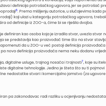
užava i definicija potrošačkog ugovora, jer se potrošač p
6
oprodaji
. Prema mišljenju autorice, u slučajevima kada 
odaji) koji ulazi u kategoriju potrošačkog ugovora, trebal
ira od definicije iz ZOO-a, čime bi se riješila dvojba.
 je definiran kao osoba koja je izradila stvar, uvezla stvar 
ja se predstavlja kao proizvođač time što na stvar stavlja
lja napomenuti da u ZOO-u već postoji definicija proizvođača
ji pa nova definicija proizvođača nema neku dodanu vrijed
7
ja, digitalne usluge, trajnog nosača i trajnosti
, koje su ite
ste digitalne tehnologije. Jedino je šteta što su ti pojmovi
lne nedostatke stvari i komercijalno jamstvo (za ugovore
iran pa zakonodavac radi razliku u ocjenjivanju nedostat