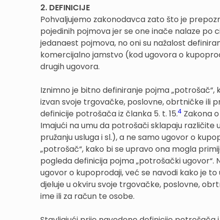
2. DEFINICIJE
Pohvaljujemo zakonodavca zato što je prepozna
pojedinih pojmova jer se one inače nalaze po c
jedanaest pojmova, no oni su nažalost definira
komercijalno jamstvo (kod ugovora o kupoprodaji
drugih ugovora.
Iznimno je bitno definiranje pojma „potrošač“, 
izvan svoje trgovačke, poslovne, obrtničke ili p
4
definicije potrošača iz članka 5. t. 15.
Zakona o 
Imajući na umu da potrošači sklapaju različite
pružanju usluga i sl.), a ne samo ugovor o kupop
„potrošač“, kako bi se upravo ona mogla primije
pogleda definicija pojma „potrošački ugovor“. N
ugovor o kupoprodaji, već se navodi kako je to u
djeluje u okviru svoje trgovačke, poslovne, obrtni
ime ili za račun te osobe.
Stavljajući prije navedene definicije potrošača