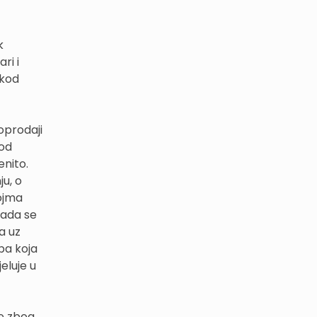
k
ri i
 kod
oprodaji
 od
enito.
u, o
pojma
kada se
a uz
ba koja
jeluje u
se zbog