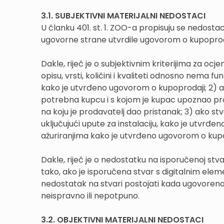
3.1. SUBJEKTIVNI MATERIJALNI NEDOSTACI
U članku 401. st. 1. ZOO-a propisuju se nedosta
ugovorne strane utvrdile ugovorom o kupoprod
Dakle, riječ je o subjektivnim kriterijima za ocje
opisu, vrsti, količini i kvaliteti odnosno nema 
kako je utvrđeno ugovorom o kupoprodaji; 2) ak
potrebna kupcu i s kojom je kupac upoznao pro
na koju je prodavatelj dao pristanak; 3) ako
uključujući upute za instalaciju, kako je utvrđe
ažuriranjima kako je utvrđeno ugovorom o kupo
Dakle, riječ je o nedostatku na isporučenoj stva
tako, ako je isporučena stvar s digitalnim elem
nedostatak na stvari postojati kada ugovoreno a
neispravno ili nepotpuno.
3.2. OBJEKTIVNI MATERIJALNI NEDOSTACI