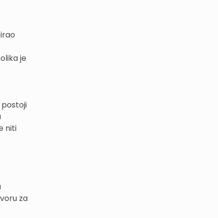
tirao
olika je
postoji
a
 niti
a
ovoru za