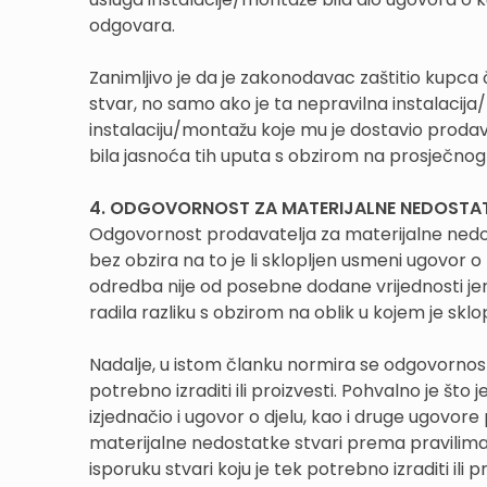
odgovara.
Zanimljivo je da je zakonodavac zaštitio kupca č
stvar, no samo ako je ta nepravilna instalaci
instalaciju/montažu koje mu je dostavio prodavat
bila jasnoća tih uputa s obzirom na prosječnog
4. ODGOVORNOST ZA MATERIJALNE NEDOSTA
Odgovornost prodavatelja za materijalne nedos
bez obzira na to je li sklopljen usmeni ugovor o 
odredba nije od posebne dodane vrijednosti jer 
radila razliku s obzirom na oblik u kojem je sklo
Nadalje, u istom članku normira se odgovornost 
potrebno izraditi ili proizvesti. Pohvalno je š
izjednačio i ugovor o djelu, kao i druge ugovo
materijalne nedostatke stvari prema pravilima 
isporuku stvari koju je tek potrebno izraditi ili p