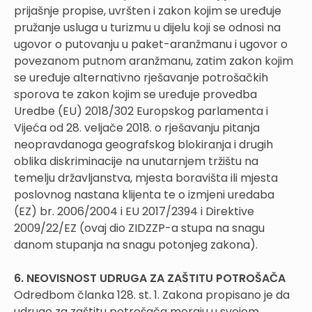
prijašnje propise, uvršten i zakon kojim se uređuje
pružanje usluga u turizmu u dijelu koji se odnosi na
ugovor o putovanju u paket-aranžmanu i ugovor o
povezanom putnom aranžmanu, zatim zakon kojim
se uređuje alternativno rješavanje potrošačkih
sporova te zakon kojim se uređuje provedba
Uredbe (EU) 2018/302 Europskog parlamenta i
Vijeća od 28. veljače 2018. o rješavanju pitanja
neopravdanoga geografskog blokiranja i drugih
oblika diskriminacije na unutarnjem tržištu na
temelju državljanstva, mjesta boravišta ili mjesta
poslovnog nastana klijenta te o izmjeni uredaba
(EZ) br. 2006/2004 i EU 2017/2394 i Direktive
2009/22/EZ (ovaj dio ZIDZZP-a stupa na snagu
danom stupanja na snagu potonjeg zakona).
6. NEOVISNOST UDRUGA ZA ZAŠTITU POTROŠAČA
Odredbom članka 128. st. 1. Zakona propisano je da
udruge za zaštitu potrošača moraju u svojem