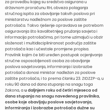
za provedbu kojeg su sredstva osigurana u
državnom proračunu RH, obveza polaganja
stručnog ispita za obavljanje takvih poslova pri
ministarstvu nadležnom za poslove zaštite
potrošača. Takvo rješenje opravdava se potrebom
osiguravanja što kavalitetnijeg pružanja savjeta i
informacija potrošačima, pri tome uzimajući u obzir
složenost i multidiscipliniranost područja zaštite
potrošača kao i učestale promjene propisa.
Pravilnik kojim će biti uređen postupak ocjenjivanja
stručne osposobljenosti osoba za obavljanje
poslova savjetovanja, informiranja i izobrazbe
potrošača donosi ministar nadležan za poslove
zaštite potrošača, i to prema članku 23. ZIDZZP-a, u
roku 90 dana od dana stupanja na snagu toga
Zakona, a
u daljnjem roku od četiri mjeseca od
dana stupanja na snagu navedenog pravilnika,
osobe koje obavljaju poslove savjetovanja,
informiranja i izobrazbe potrošača dužne su