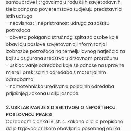
samouprave i trgovcima u radu čijih savjetodavnih
tijela odnosno povjerenstava sudjeluju predstavnici
istih udruga
- neovisnost i nepristranost udruga za zaštitu
potrošača
- obveza polaganja stručnog ispita za osobe koje
obavljaju poslove savjetovanja, informiranja i
izobrazbe potrošača na temelju javnog natječaja za
koji su osigurana sredstva u državnom proračunu
- usklađivanje odredaba koje se odnose na upravne
mjere i prekršajnih odredaba s materijalnim
odredbama
- nomotehničko uređivanje pojedinih odredaba
prijašnjeg Zakona u cilju jasnoće.
2. USKLAĐIVANJE S DIREKTIVOM O NEPOŠTENOJ
POSLOVNOJ PRAKSI
Odredbom članka 18. st. 4. Zakona bilo je propisano
da je trgovac prilikom obavljanja posebnog oblika