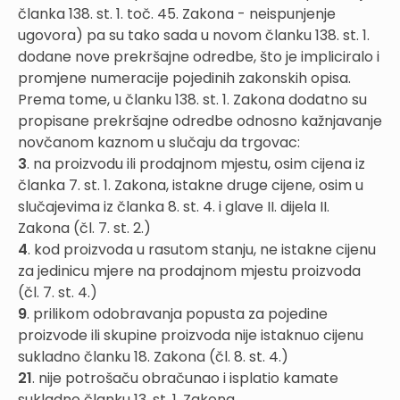
članka 138. st. 1. toč. 45. Zakona - neispunjenje
ugovora) pa su tako sada u novom članku 138. st. 1.
dodane nove prekršajne odredbe, što je impliciralo i
promjene numeracije pojedinih zakonskih opisa.
Prema tome, u članku 138. st. 1. Zakona dodatno su
propisane prekršajne odredbe odnosno kažnjavanje
novčanom kaznom u slučaju da trgovac:
3
. na proizvodu ili prodajnom mjestu, osim cijena iz
članka 7. st. 1. Zakona, istakne druge cijene, osim u
slučajevima iz članka 8. st. 4. i glave II. dijela II.
Zakona (čl. 7. st. 2.)
4
. kod proizvoda u rasutom stanju, ne istakne cijenu
za jedinicu mjere na prodajnom mjestu proizvoda
(čl. 7. st. 4.)
9
. prilikom odobravanja popusta za pojedine
proizvode ili skupine proizvoda nije istaknuo cijenu
sukladno članku 18. Zakona (čl. 8. st. 4.)
21
. nije potrošaču obračunao i isplatio kamate
sukladno članku 13. st. 1. Zakona