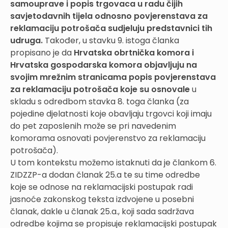
samouprave i popis trgovaca u radu čijih
savjetodavnih tijela odnosno povjerenstava za
reklamaciju potrošača sudjeluju predstavnici tih
udruga.
Također, u stavku 9. istoga članka
propisano je da
Hrvatska obrtnička komora i
Hrvatska gospodarska komora objavljuju na
svojim mrežnim stranicama popis povjerenstava
za reklamaciju potrošača koje su osnovale
u
skladu s odredbom stavka 8. toga članka (za
pojedine djelatnosti koje obavljaju trgovci koji imaju
do pet zaposlenih može se pri navedenim
komorama osnovati povjerenstvo za reklamaciju
potrošača).
U tom kontekstu možemo istaknuti da je člankom 6.
ZIDZZP-a dodan članak 25.a te su time odredbe
koje se odnose na reklamacijski postupak radi
jasnoće zakonskog teksta izdvojene u posebni
članak, dakle u članak 25.a., koji sada sadržava
odredbe kojima se propisuje reklamacijski postupak