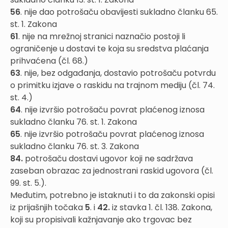
56
. nije dao potrošaču obavijesti sukladno članku 65.
st. 1. Zakona
61
. nije na mrežnoj stranici naznačio postoji li
ograničenje u dostavi te koja su sredstva plaćanja
prihvaćena (čl. 68.)
63
. nije, bez odgađanja, dostavio potrošaču potvrdu
o primitku izjave o raskidu na trajnom mediju (čl. 74.
st. 4.)
64
. nije izvršio potrošaču povrat plaćenog iznosa
sukladno članku 76. st. 1. Zakona
65
. nije izvršio potrošaču povrat plaćenog iznosa
sukladno članku 76. st. 3. Zakona
84.
potrošaču dostavi ugovor koji ne sadržava
zaseban obrazac za jednostrani raskid ugovora (čl.
99. st. 5.).
Međutim, potrebno je istaknuti i to da zakonski opisi
iz prijašnjih točaka
5
. i
42.
iz stavka 1. čl. 138. Zakona,
koji su propisivali kažnjavanje ako trgovac bez