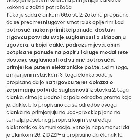
Zakona o zaštiti potrošača.
Tako je sada člankom 66.a st. 2. Zakona propisano
da se predmetni ugovor smatra sklopljenim kad
potrošač, nakon primitka ponude, dostavi
trgovcu potvrdu svoje suglasnosti o sklapanju
ugovora, a koja, dakle, podrazumijeva, osim
potpisane ponude na papiru i druge modalitete
dostave suglasnosti od strane potrošača,
primjerice putem elektroničke pošte.
Osim toga,
izmijenjenim stavkom 3. toga članka sada je
propisano da je
na trgovcu teret dokaza o
zaprimanju potvrde suglasnosti
iz stavka 2. toga
članka, čime je ujedno i otpala odredba prema kojoj
je, dakle, bilo propisano da se odredbe ovoga
članka ne primjenjuju na ugovore sklopljene na
temelju posebnog propisa kojim se uređuju
elektroničke komunikacije. Bitno je napomenuti da
je člankom 26. ZIDZZP-a propisano da članak 10.