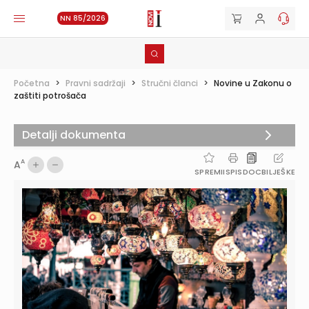
NN 85/2026
Početna
>
Pravni sadržaji
>
Stručni članci
>
Novine u Zakonu o
zaštiti potrošača
Detalji dokumenta
A
A
SPREMI
ISPIS
DOC
BILJEŠKE