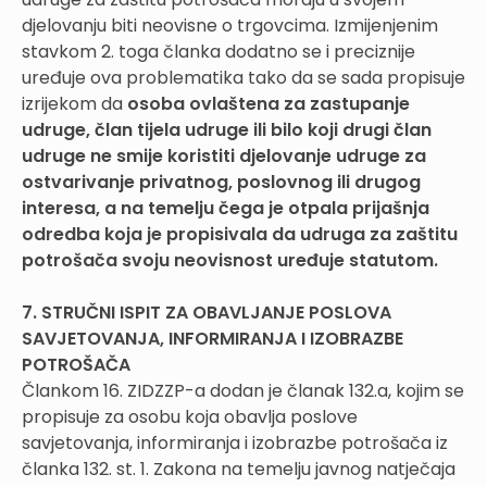
djelovanju biti neovisne o trgovcima. Izmijenjenim
stavkom 2. toga članka dodatno se i preciznije
uređuje ova problematika tako da se sada propisuje
izrijekom da
osoba ovlaštena za zastupanje
udruge, član tijela udruge ili bilo koji drugi član
udruge ne smije koristiti djelovanje udruge za
ostvarivanje privatnog, poslovnog ili drugog
interesa, a na temelju čega je otpala prijašnja
odredba koja je propisivala da udruga za zaštitu
potrošača svoju neovisnost uređuje statutom.
7. STRUČNI ISPIT ZA OBAVLJANJE POSLOVA
SAVJETOVANJA, INFORMIRANJA I IZOBRAZBE
POTROŠAČA
Člankom 16. ZIDZZP-a dodan je članak 132.a, kojim se
propisuje za osobu koja obavlja poslove
savjetovanja, informiranja i izobrazbe potrošača iz
članka 132. st. 1. Zakona na temelju javnog natječaja