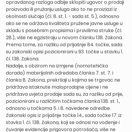
opravdanog razloga odbije sklopiti ugovor o prodaji
proizvoda ili pružanju usluga ako to ne proizlazi iz
okolnosti slučaja (čl. 8. st. 1. - sada st. 5.), odnosno
ako se ne održava kvaliteta pružene javne usluge u
skladu s posebnim propisima i pravilima struke (čl.
28.), više ne egzistiraju u novom članku 138. Zakona.
Prema tome, za razliku od prijašnje 84. točke, sada
su zakonski opisi pozicionirani u 93. točke u stavku 1.
čl. 138. Zakona.
Nadalje, s obzirom na izmjene (nomotehička
dorada) materijalnih odredaba članka 7. st. 7. i
članka 8. Zakona, prekršaji u kojima se trgovac ne
pridržava istaknute maloprodajne cijene i ne
pridržava uvjeta prodaje sada su, za razliku od prije,
pozicionirani u različitim točkama članka 138. st. 1.,
odnosno u točkama 5. i 8. navedene odredbe.
Zakonski opis iz prijašnje točke 14., sada točke 17. iz
stavka 1. čl. 138. Zakona, koji se odnosi na vođenje i
čuvanje evidencije prigovora potrošača, više ne