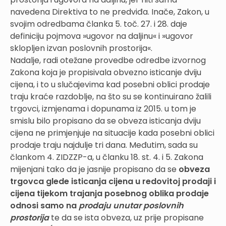
navedena Direktiva to ne predviđa. Inače, Zakon, u
svojim odredbama članka 5. toč. 27. i 28. daje
definiciju pojmova »ugovor na daljinu« i »ugovor
sklopljen izvan poslovnih prostorija«.
Nadalje, radi otežane provedbe odredbe izvornog
Zakona koja je propisivala obvezno isticanje dviju
cijena, i to u slučajevima kad posebni oblici prodaje
traju kraće razdoblje, na što su se kontinuirano žalili
trgovci, izmjenama i dopunama iz 2015. u tom je
smislu bilo propisano da se obveza isticanja dviju
cijena ne primjenjuje na situacije kada posebni oblici
prodaje traju najdulje tri dana. Međutim, sada su
člankom 4. ZIDZZP-a, u članku 18. st. 4. i 5. Zakona
mijenjani tako da je jasnije propisano da se
obveza
trgovca glede isticanja cijena u redovitoj prodaji i
cijena tijekom trajanja posebnog oblika prodaje
odnosi samo na
prodaju unutar poslovnih
prostorija
te da se ista obveza, uz prije propisane