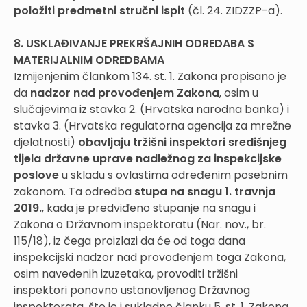
položiti predmetni stručni ispit
(čl. 24. ZIDZZP-a).
8. USKLAĐIVANJE PREKRŠAJNIH ODREDABA S
MATERIJALNIM ODREDBAMA
Izmijenjenim člankom 134. st. 1. Zakona propisano je
da
nadzor nad provođenjem Zakona
, osim u
slučajevima iz stavka 2. (Hrvatska narodna banka) i
stavka 3. (Hrvatska regulatorna agencija za mrežne
djelatnosti)
obavljaju tržišni inspektori središnjeg
tijela državne uprave nadležnog za inspekcijske
poslove
u skladu s ovlastima određenim posebnim
zakonom. Ta odredba
stupa na snagu 1. travnja
2019.
, kada je predviđeno stupanje na snagu i
Zakona o Državnom inspektoratu (Nar. nov., br.
115/18), iz čega proizlazi da će od toga dana
inspekcijski nadzor nad provođenjem toga Zakona,
osim navedenih izuzetaka, provoditi tržišni
inspektori ponovno ustanovljenog Državnog
inspektorata, što je i sukladno članku 5. st. 1. Zakona