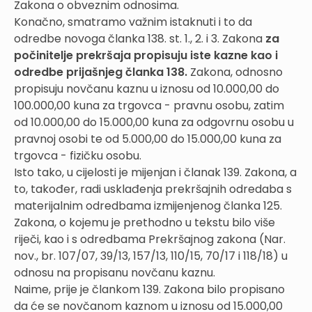
Zakona o obveznim odnosima.
Konačno, smatramo važnim istaknuti i to da
odredbe novoga članka 138. st. 1., 2. i 3. Zakona
za
počinitelje prekršaja propisuju iste kazne kao i
odredbe prijašnjeg članka 138.
Zakona, odnosno
propisuju novčanu kaznu u iznosu od 10.000,00 do
100.000,00 kuna za trgovca - pravnu osobu, zatim
od 10.000,00 do 15.000,00 kuna za odgovrnu osobu u
pravnoj osobi te od 5.000,00 do 15.000,00 kuna za
trgovca - fizičku osobu.
Isto tako, u cijelosti je mijenjan i članak 139. Zakona, a
to, također, radi usklađenja prekršajnih odredaba s
materijalnim odredbama izmijenjenog članka 125.
Zakona, o kojemu je prethodno u tekstu bilo više
riječi, kao i s odredbama Prekršajnog zakona (Nar.
nov., br. 107/07, 39/13, 157/13, 110/15, 70/17 i 118/18) u
odnosu na propisanu novčanu kaznu.
Naime, prije je člankom 139. Zakona bilo propisano
da će se novčanom kaznom u iznosu od 15.000,00