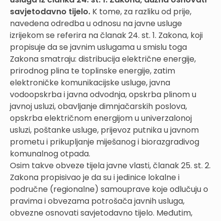
savjetodavno tijelo.
K tome, za razliku od prije,
navedena odredba u odnosu na javne usluge
izrijekom se referira na članak 24. st. 1. Zakona, koji
propisuje da se javnim uslugama u smislu toga
Zakona smatraju: distribucija električne energije,
prirodnog plina te toplinske energije, zatim
elektroničke komunikacijske usluge, javna
vodoopskrba i javna odvodnja, opskrba plinom u
javnoj usluzi, obavljanje dimnjačarskih poslova,
opskrba električnom energijom u univerzalonoj
usluzi, poštanke usluge, prijevoz putnika u javnom
prometu i prikupljanje miješanog i biorazgradivog
komunalnog otpada.
Osim takve obveze tijela javne vlasti, članak 25. st. 2.
Zakona propisivao je da su i jedinice lokalne i
područne (regionalne) samouprave koje odlučuju o
pravima i obvezama potrošača javnih usluga,
obvezne osnovati savjetodavno tijelo. Međutim,