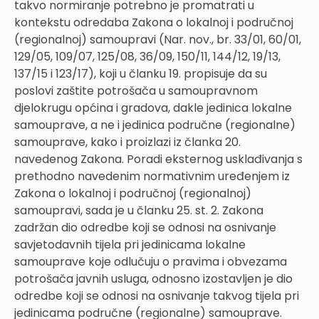
takvo normiranje potrebno je promatrati u
kontekstu odredaba Zakona o lokalnoj i područnoj
(regionalnoj) samoupravi (Nar. nov., br. 33/01, 60/01,
129/05, 109/07, 125/08, 36/09, 150/11, 144/12, 19/13,
137/15 i 123/17), koji u članku 19. propisuje da su
poslovi zaštite potrošača u samoupravnom
djelokrugu općina i gradova, dakle jedinica lokalne
samouprave, a ne i jedinica područne (regionalne)
samouprave, kako i proizlazi iz članka 20.
navedenog Zakona. Poradi eksternog usklađivanja s
prethodno navedenim normativnim uređenjem iz
Zakona o lokalnoj i područnoj (regionalnoj)
samoupravi, sada je u članku 25. st. 2. Zakona
zadržan dio odredbe koji se odnosi na osnivanje
savjetodavnih tijela pri jedinicama lokalne
samouprave koje odlučuju o pravima i obvezama
potrošača javnih usluga, odnosno izostavljen je dio
odredbe koji se odnosi na osnivanje takvog tijela pri
jedinicama područne (regionalne) samouprave.