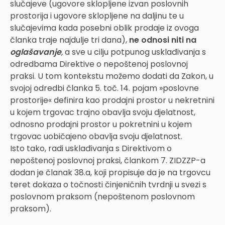
slučajeve (ugovore sklopljene izvan poslovnih
prostorija i ugovore sklopljene na daljinu te u
slučajevima kada posebni oblik prodaje iz ovoga
članka traje najdulje tri dana),
ne odnosi niti na
oglašavanje
,
a sve u cilju potpunog usklađivanja s
odredbama Direktive o nepoštenoj poslovnoj
praksi. U tom kontekstu možemo dodati da Zakon, u
svojoj odredbi članka 5. toč. 14. pojam »poslovne
prostorije« definira kao prodajni prostor u nekretnini
u kojem trgovac trajno obavlja svoju djelatnost,
odnosno prodajni prostor u pokretnini u kojem
trgovac uobičajeno obavlja svoju djelatnost.
Isto tako, radi usklađivanja s Direktivom o
nepoštenoj poslovnoj praksi, člankom 7. ZIDZZP-a
dodan je članak 38.a, koji propisuje da je na trgovcu
teret dokaza o točnosti činjeničnih tvrdnji u svezi s
poslovnom praksom (nepoštenom poslovnom
praksom).