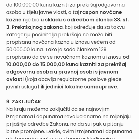
do 100.000,00 kuna kazniti za prekršaj odgovorna
osoba u tijelu javne vlasti, a taj
raspon novčane
kazne
nije bio
u skladu s odredbom članka 33. st.
3. Prekršajnog zakona
, koji određuje da za takvu
kategoriju počinitelja prekršaja ne može biti
propisana novčana kazna u iznosu većem od
50.000,00 kuna. Tako je sada člankom 139.
propisano da će se novačnom kaznom u iznosu
od
10.000,00 do 15.000,00 kuna
kazniti za prekršaj
odgovorna osoba u pravnoj osobi s javnom
ovlasti
(koja obavlja regulatorne poslove glede
javnih usluga)
ili jedinici lokalne samouprave
.
9. ZAKLJUČAK
Na kraju možemo zaključiti da se najnovijim
izmjenama i dopunama revolucionarno ne mijenjaju
prijašnje odredbe Zakona, no da su ipak u pitanju
bitne promjene. Dakle, ovim izmjenama i dopunama
u bitnome je izvršeno potpuno usklađivanje s