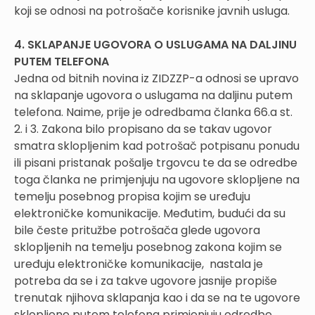
koji se odnosi na potrošače korisnike javnih usluga.
4. SKLAPANJE UGOVORA O USLUGAMA NA DALJINU
PUTEM TELEFONA
Jedna od bitnih novina iz ZIDZZP-a odnosi se upravo
na sklapanje ugovora o uslugama na daljinu putem
telefona. Naime, prije je odredbama članka 66.a st.
2. i 3. Zakona bilo propisano da se takav ugovor
smatra sklopljenim kad potrošač potpisanu ponudu
ili pisani pristanak pošalje trgovcu te da se odredbe
toga članka ne primjenjuju na ugovore sklopljene na
temelju posebnog propisa kojim se uređuju
elektroničke komunikacije. Međutim, budući da su
bile česte pritužbe potrošača glede ugovora
sklopljenih na temelju posebnog zakona kojim se
uređuju elektroničke komunikacije, nastala je
potreba da se i za takve ugovore jasnije propiše
trenutak njihova sklapanja kao i da se na te ugovore
sklopljene putem telefona primjenjuju odredbe