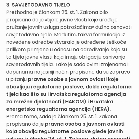
3. SAVJETODAVNO TIJELO
Prethodno je člankom 25. st. 1. Zakona bilo
propisano da je »tijelo javne vlasti koje uređuje
pružanje javnih usluga potrošačima« dužno osnovati
savjetodavno tijelo. Međutim, takva formulacija iz
navedene odredbe stvarala je određene teškoće
prilikom primjene u odnosu na određivanje koja su
to tijela javne vlasti koja imaju obligaciju osnivanja
savjetodavnih tijela. Tako je sada ovim izmjenama i
dopunama na jasniji način propisano da su zapravo
u pitanju
pravne osobe s javnom ovlasti koje
obavljaju regulatorne poslove, dakle regulatorna
tijela kao što su Hrvatska regulatorna agencija
za mrežne djelatnosti (HAKOM) i Hrvatska
energetska regualtorna agencija (HERA).
Prema tome, sada je člankom 25. st. 1. Zakona
propisano da je
pravna osoba s javnom ovlasti
koja obavlja regulatorne poslove glede javnih
usluga iz članka 24. st. 1. Zakona, dužna osnovati