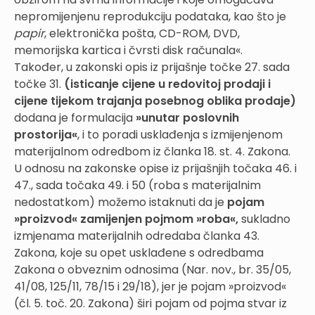
nepromijenjenu reprodukciju podataka, kao što je
papir
, elektronička pošta, CD-ROM, DVD,
memorijska kartica i čvrsti disk računala«.
Također, u zakonski opis iz prijašnje točke 27. sada
točke 31.
(isticanje cijene u redovitoj prodaji i
cijene tijekom trajanja posebnog oblika prodaje)
dodana je formulacija
»unutar poslovnih
prostorija«
, i to poradi usklađenja s izmijenjenom
materijalnom odredbom iz članka 18. st. 4. Zakona.
U odnosu na zakonske opise iz prijašnjih točaka 46. i
47., sada točaka 49. i 50 (roba s materijalnim
nedostatkom) možemo istaknuti da je
pojam
»proizvod« zamijenjen pojmom »roba«,
sukladno
izmjenama materijalnih odredaba članka 43.
Zakona, koje su opet usklađene s odredbama
Zakona o obveznim odnosima (Nar. nov., br. 35/05,
41/08, 125/11, 78/15 i 29/18), jer je pojam »proizvod«
(čl. 5. toč. 20. Zakona) širi pojam od pojma stvar iz