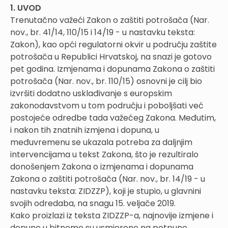
1. UVOD
Trenutačno važeći Zakon o zaštiti potrošača (Nar.
nov., br. 41/14, 110/15 i 14/19 - u nastavku teksta:
Zakon), kao opći regulatorni okvir u području zaštite
potrošača u Republici Hrvatskoj, na snazi je gotovo
pet godina. Izmjenama i dopunama Zakona o zaštiti
potrošača (Nar. nov., br. 110/15) osnovni je cilj bio
izvršiti dodatno usklađivanje s europskim
zakonodavstvom u tom području i poboljšati već
postojeće odredbe tada važećeg Zakona. Međutim,
i nakon tih znatnih izmjena i dopuna, u
međuvremenu se ukazala potreba za daljnjim
intervencijama u tekst Zakona, što je rezultiralo
donošenjem Zakona o izmjenama i dopunama
Zakona o zaštiti potrošača (Nar. nov., br. 14/19 - u
nastavku teksta: ZIDZZP), koji je stupio, u glavnini
svojih odredaba, na snagu 15. veljače 2019.
Kako proizlazi iz teksta ZIDZZP-a, najnovije izmjene i
dopune u bitnome su usmjerene na potpuno