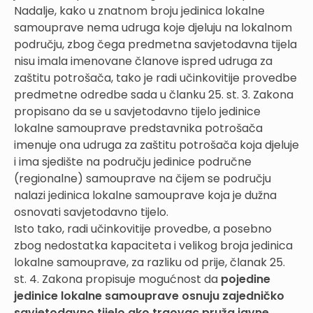
Nadalje, kako u znatnom broju jedinica lokalne
samouprave nema udruga koje djeluju na lokalnom
području, zbog čega predmetna savjetodavna tijela
nisu imala imenovane članove ispred udruga za
zaštitu potrošača, tako je radi učinkovitije provedbe
predmetne odredbe sada u članku 25. st. 3. Zakona
propisano da se u savjetodavno tijelo jedinice
lokalne samouprave predstavnika potrošača
imenuje ona udruga za zaštitu potrošača koja djeluje
i ima sjedište na području jedinice područne
(regionalne) samouprave na čijem se području
nalazi jedinica lokalne samouprave koja je dužna
osnovati savjetodavno tijelo.
Isto tako, radi učinkovitije provedbe, a posebno
zbog nedostatka kapaciteta i velikog broja jedinica
lokalne samouprave, za razliku od prije, članak 25.
st. 4. Zakona propisuje mogućnost da
pojedine
jedinice lokalne samouprave osnuju zajedničko
savjetodavno tijelo ako trgovac pruža javne