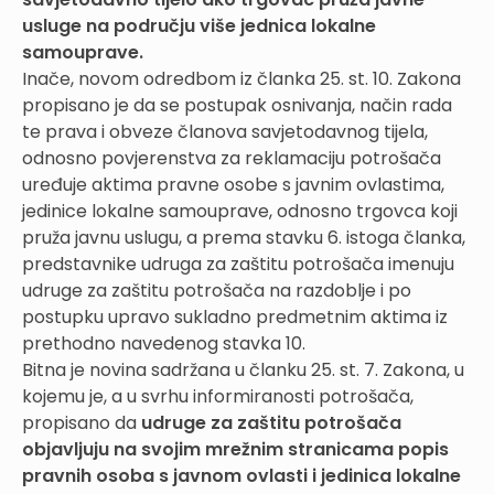
usluge na području više jednica lokalne
samouprave.
Inače, novom odredbom iz članka 25. st. 10. Zakona
propisano je da se postupak osnivanja, način rada
te prava i obveze članova savjetodavnog tijela,
odnosno povjerenstva za reklamaciju potrošača
uređuje aktima pravne osobe s javnim ovlastima,
jedinice lokalne samouprave, odnosno trgovca koji
pruža javnu uslugu, a prema stavku 6. istoga članka,
predstavnike udruga za zaštitu potrošača imenuju
udruge za zaštitu potrošača na razdoblje i po
postupku upravo sukladno predmetnim aktima iz
prethodno navedenog stavka 10.
Bitna je novina sadržana u članku 25. st. 7. Zakona, u
kojemu je, a u svrhu informiranosti potrošača,
propisano da
udruge za zaštitu potrošača
objavljuju na svojim mrežnim stranicama popis
pravnih osoba s javnom ovlasti i jedinica lokalne