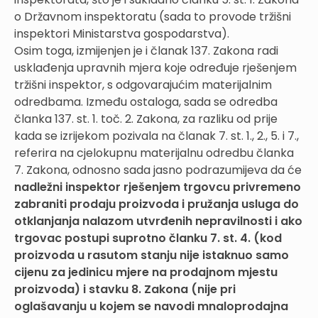
o Državnom inspektoratu (sada to provode tržišni
inspektori Ministarstva gospodarstva).
Osim toga, izmijenjen je i članak 137. Zakona radi
usklađenja upravnih mjera koje određuje rješenjem
tržišni inspektor, s odgovarajućim materijalnim
odredbama. Između ostaloga, sada se odredba
članka 137. st. 1. toč. 2. Zakona, za razliku od prije
kada se izrijekom pozivala na članak 7. st. 1., 2., 5. i 7.,
referira na cjelokupnu materijalnu odredbu članka
7. Zakona, odnosno sada jasno podrazumijeva da će
nadležni inspektor rješenjem trgovcu privremeno
zabraniti prodaju proizvoda i pružanja usluga do
otklanjanja nalazom utvrđenih nepravilnosti i ako
trgovac postupi suprotno članku 7. st. 4. (kod
proizvoda u rasutom stanju nije istaknuo samo
cijenu za jedinicu mjere na prodajnom mjestu
proizvoda) i stavku 8. Zakona (nije pri
oglašavanju u kojem se navodi mnaloprodajna