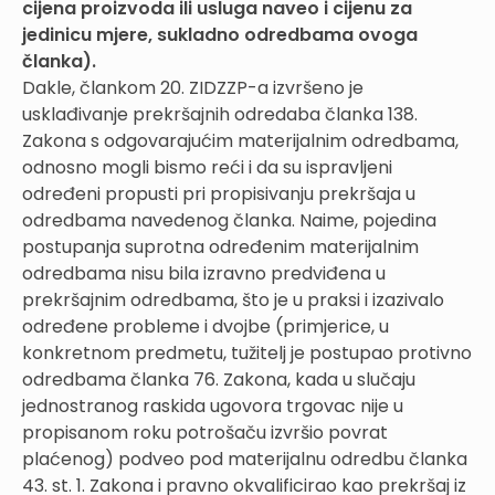
cijena proizvoda ili usluga naveo i cijenu za
jedinicu mjere, sukladno odredbama ovoga
članka).
Dakle, člankom 20. ZIDZZP-a izvršeno je
usklađivanje prekršajnih odredaba članka 138.
Zakona s odgovarajućim materijalnim odredbama,
odnosno mogli bismo reći i da su ispravljeni
određeni propusti pri propisivanju prekršaja u
odredbama navedenog članka. Naime, pojedina
postupanja suprotna određenim materijalnim
odredbama nisu bila izravno predviđena u
prekršajnim odredbama, što je u praksi i izazivalo
određene probleme i dvojbe (primjerice, u
konkretnom predmetu, tužitelj je postupao protivno
odredbama članka 76. Zakona, kada u slučaju
jednostranog raskida ugovora trgovac nije u
propisanom roku potrošaču izvršio povrat
plaćenog) podveo pod materijalnu odredbu članka
43. st. 1. Zakona i pravno okvalificirao kao prekršaj iz