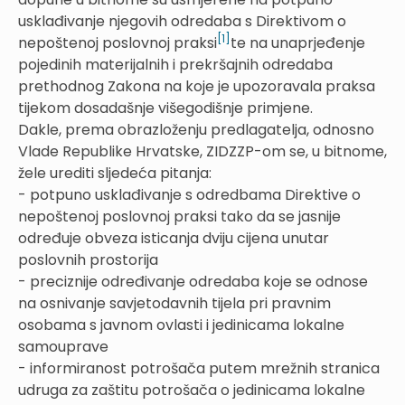
usklađivanje njegovih odredaba s Direktivom o
[1]
nepoštenoj poslovnoj praksi
te na unaprjeđenje
pojedinih materijalnih i prekršajnih odredaba
prethodnog Zakona na koje je upozoravala praksa
tijekom dosadašnje višegodišnje primjene.
Dakle, prema obrazloženju predlagatelja, odnosno
Vlade Republike Hrvatske, ZIDZZP-om se, u bitnome,
žele urediti sljedeća pitanja:
- potpuno usklađivanje s odredbama Direktive o
nepoštenoj poslovnoj praksi tako da se jasnije
određuje obveza isticanja dviju cijena unutar
poslovnih prostorija
- preciznije određivanje odredaba koje se odnose
na osnivanje savjetodavnih tijela pri pravnim
osobama s javnom ovlasti i jedinicama lokalne
samouprave
- informiranost potrošača putem mrežnih stranica
udruga za zaštitu potrošača o jedinicama lokalne