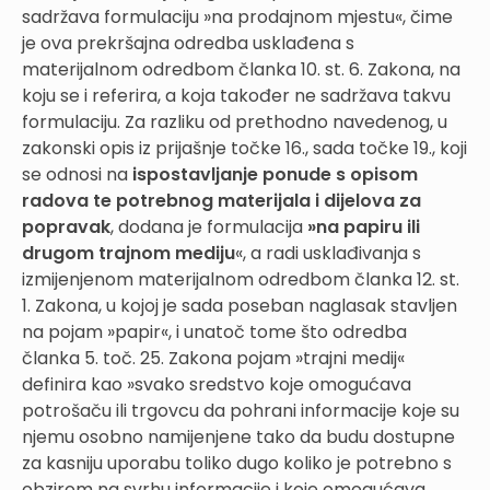
sadržava formulaciju »na prodajnom mjestu«, čime
je ova prekršajna odredba usklađena s
materijalnom odredbom članka 10. st. 6. Zakona, na
koju se i referira, a koja također ne sadržava takvu
formulaciju. Za razliku od prethodno navedenog, u
zakonski opis iz prijašnje točke 16., sada točke 19., koji
se odnosi na
ispostavljanje ponude s opisom
radova te potrebnog materijala i dijelova za
popravak
, dodana je formulacija
»na papiru ili
drugom trajnom mediju
«, a radi usklađivanja s
izmijenjenom materijalnom odredbom članka 12. st.
1. Zakona, u kojoj je sada poseban naglasak stavljen
na pojam »papir«, i unatoč tome što odredba
članka 5. toč. 25. Zakona pojam »trajni medij«
definira kao »svako sredstvo koje omogućava
potrošaču ili trgovcu da pohrani informacije koje su
njemu osobno namijenjene tako da budu dostupne
za kasniju uporabu toliko dugo koliko je potrebno s
obzirom na svrhu informacije i koje omogućava