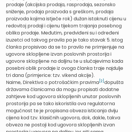
prodaje (akcijska prodaja, rasprodaja, sezonsko
sniženje, prodaja proizvoda s greškom, prodaja
proizvoda kojima istječe rok) dužan istaknuti cijenu u
redovitoj prodaji i cijenu tijekom trajanja posebnog
oblika prodaje. Međutim, predviđeni su i određeni
izuzetci od takvog pravila pa je tako stavak 5. istog
članka propisivao da se to pravilo ne primjenjuje na
ugovore sklopljene izvan poslovnih prostorija i
ugovore sklopljene na daljinu te u slučajevima kada
posebni oblik prodaje iz ovoga članka traje najdulje
tri dana (primjerice: tzv. vikend akcije).
[2]
Naime, Direktiva o potrošačkim pravima
dopušta
državama članicama da mogu propisati dodatne
zahtjeve kod ugovora sklopljenih unutar poslovnih
prostorija pa se tako iskoristila ova regulatorna
mogućnost te je propisana obveza isticanja dviju
cijena kod tzv. klasičnih ugovora, dok, dakle, takva
obveza ne postoji kod ugovora sklopljenih izvan
prostorija i ugovora na daljinu, jer niti sama