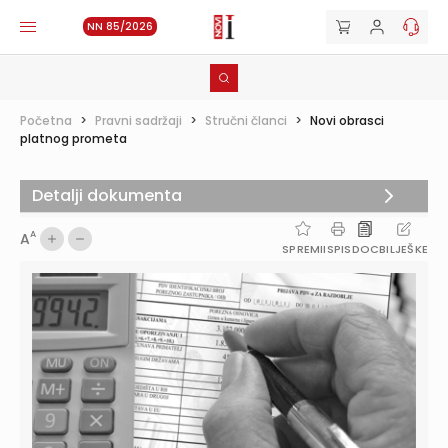
NN 85/2026
Početna
>
Pravni sadržaji
>
Stručni članci
>
Novi obrasci
platnog prometa
Detalji dokumenta
A
A
SPREMI
ISPIS
DOC
BILJEŠKE