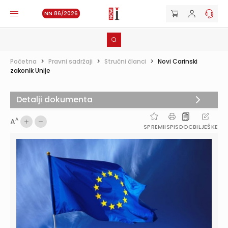
NN 86/2026
Početna
>
Pravni sadržaji
>
Stručni članci
>
Novi Carinski
zakonik Unije
Detalji dokumenta
A
A
SPREMI
ISPIS
DOC
BILJEŠKE