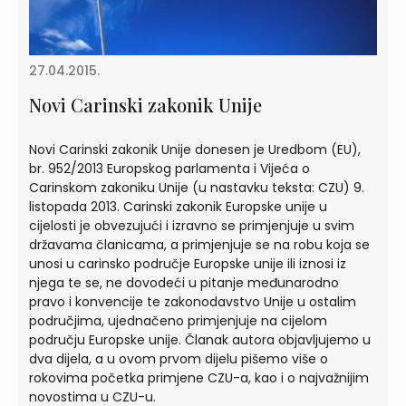
27.04.2015.
Novi Carinski zakonik Unije
Novi Carinski zakonik Unije donesen je Uredbom (EU),
br. 952/2013 Europskog parlamenta i Vijeća o
Carinskom zakoniku Unije (u nastavku teksta: CZU) 9.
listopada 2013. Carinski zakonik Europske unije u
cijelosti je obvezujući i izravno se primjenjuje u svim
državama članicama, a primjenjuje se na robu koja se
unosi u carinsko područje Europske unije ili iznosi iz
njega te se, ne dovodeći u pitanje međunarodno
pravo i konvencije te zakonodavstvo Unije u ostalim
područjima, ujednačeno primjenjuje na cijelom
području Europske unije. Članak autora objavljujemo u
dva dijela, a u ovom prvom dijelu pišemo više o
rokovima početka primjene CZU-a, kao i o najvažnijim
novostima u CZU-u.