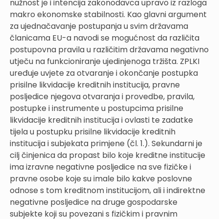
nužnost je i intencija zakonodavca upravo iz razloga
makro ekonomske stabilnosti. Kao glavni argument
za ujednačavanje postupanja u svim državama
članicama EU-a navodi se mogućnost da različita
postupovna pravila u različitim državama negativno
utječu na funkcioniranje ujedinjenoga tržišta. ZPLKI
uređuje uvjete za otvaranje i okončanje postupka
prisilne likvidacije kreditnih institucija, pravne
posljedice njegova otvaranja i provedbe, pravila,
postupke i instrumente u postupcima prisilne
likvidacije kreditnih institucija i ovlasti te zadatke
tijela u postupku prisilne likvidacije kreditnih
institucija i subjekata primjene (čl. 1.). Sekundarni je
cilj činjenica da propast bilo koje kreditne institucije
ima izravne negativne posljedice na sve fizičke i
pravne osobe koje su imale bilo kakve poslovne
odnose s tom kreditnom institucijom, ali i indirektne
negativne posljedice na druge gospodarske
subjekte koji su povezani s fizičkim i pravnim