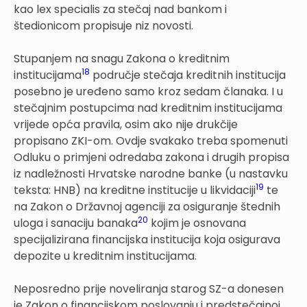
kao lex specialis za stečaj nad bankom i
štedionicom propisuje niz novosti.
Stupanjem na snagu Zakona o kreditnim
18
institucijama
područje stečaja kreditnih institucija
posebno je uređeno samo kroz sedam članaka. I u
stečajnim postupcima nad kreditnim institucijama
vrijede opća pravila, osim ako nije drukčije
propisano ZKI-om. Ovdje svakako treba spomenuti
Odluku o primjeni odredaba zakona i drugih propisa
iz nadležnosti Hrvatske narodne banke (u nastavku
19
teksta: HNB) na kreditne institucije u likvidaciji
te
na Zakon o Državnoj agenciji za osiguranje štednih
20
uloga i sanaciju banaka
kojim je osnovana
specijalizirana financijska institucija koja osigurava
depozite u kreditnim institucijama.
Neposredno prije noveliranja starog SZ-a donesen
je Zakon o financijskom poslovanju i predstečajnoj