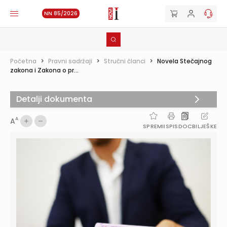
NN 85/2026
Početna
>
Pravni sadržaji
>
Stručni članci
>
Novela Stečajnog
zakona i Zakona o pr...
Detalji dokumenta
A
A
SPREMI
ISPIS
DOC
BILJEŠKE