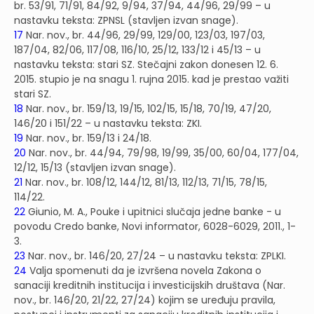
br. 53/91, 71/91, 84/92, 9/94, 37/94, 44/96, 29/99 – u
nastavku teksta: ZPNSL (stavljen izvan snage).
17
Nar. nov., br. 44/96, 29/99, 129/00, 123/03, 197/03,
187/04, 82/06, 117/08, 116/10, 25/12, 133/12 i 45/13 – u
nastavku teksta: stari SZ. Stečajni zakon donesen 12. 6.
2015. stupio je na snagu 1. rujna 2015. kad je prestao važiti
stari SZ.
18
Nar. nov., br. 159/13, 19/15, 102/15, 15/18, 70/19, 47/20,
146/20 i 151/22 – u nastavku teksta: ZKI.
19
Nar. nov., br. 159/13 i 24/18.
20
Nar. nov., br. 44/94, 79/98, 19/99, 35/00, 60/04, 177/04,
12/12, 15/13 (stavljen izvan snage).
21
Nar. nov., br. 108/12, 144/12, 81/13, 112/13, 71/15, 78/15,
114/22.
22
Giunio, M. A., Pouke i upitnici slučaja jedne banke - u
povodu Credo banke, Novi informator, 6028-6029, 2011., 1-
3.
23
Nar. nov., br. 146/20, 27/24 – u nastavku teksta: ZPLKI.
24
Valja spomenuti da je izvršena novela Zakona o
sanaciji kreditnih institucija i investicijskih društava (Nar.
nov., br. 146/20, 21/22, 27/24) kojim se uređuju pravila,