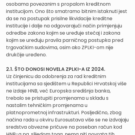
osobama povezanim s propalom kreditnom
institucijom. Ono što smatramo bitnim istaknuti jest
da se na postupak prisilne likvidacije kreditne
institucije i dalje na odgovarajući način primjenjuju
odredbe zakona kojim se uređuje stečaj i zakona
kojim se uređuju pravila parničnog postupka pred
trgovačkim sudovima, osim ako ZPLKI-om nije
drukčije uređeno.
2.1. ŠTO DONOSI NOVELA ZPLKI-A IZ 2024.
Uz činjenicu da odobrenja za rad kreditnim
institucijama sa sjedištem u Republici Hrvatskoj više
ne izdaje HNB, već Europska središnja banka,
trebalo se pristupiti promjenama u skladu s
nastalim tehničkim promjenama u
platnoprometnoj infrastrukturi. Posljedično, zbog
načina rada u okviru Eurosustava više se ne izdvajaju
sredstva obvezne pričuve na poseban račun kod
HNB-a pa, slijedom toga, nema niti povrata tih