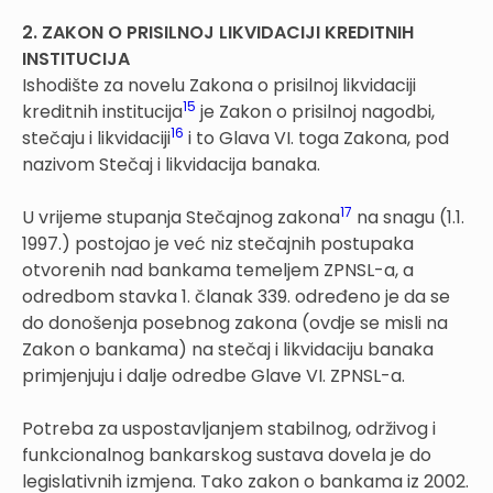
2. ZAKON O PRISILNOJ LIKVIDACIJI KREDITNIH
INSTITUCIJA
Ishodište za novelu Zakona o prisilnoj likvidaciji
15
kreditnih institucija
je Zakon o prisilnoj nagodbi,
16
stečaju i likvidaciji
i to Glava VI. toga Zakona, pod
nazivom Stečaj i likvidacija banaka.
17
U vrijeme stupanja Stečajnog zakona
na snagu (1.1.
1997.) postojao je već niz stečajnih postupaka
otvorenih nad bankama temeljem ZPNSL-a, a
odredbom stavka 1. članak 339. određeno je da se
do donošenja posebnog zakona (ovdje se misli na
Zakon o bankama) na stečaj i likvidaciju banaka
primjenjuju i dalje odredbe Glave VI. ZPNSL-a.
Potreba za uspostavljanjem stabilnog, održivog i
funkcionalnog bankarskog sustava dovela je do
legislativnih izmjena. Tako zakon o bankama iz 2002.