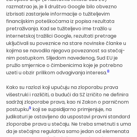
razmatrao je, je li društvo Google bilo obvezno
izbrisati zastarjele informacije o tužiteljevim
financijskim poteškoćama iz popisa rezultata
pretraživanja. Kad se tužiteljevo ime tražilo u
internetskoj tražilici Google, rezultati pretrage
uključivali su poveznice na stare novinske članke u
kojima se navodila njegova povezanost sa stečaj­
nim postupkom. Slijedom navedenog, Sud EU je
pružio smjer­nice o čimbenicima koje je potrebno
8
uzeti u obzir prilikom odvagivanja inte­resa.
Kako su razlozi koji upućuju na zloporabu prava
višestruki i različiti, a budući da SZ izričito ne definira
sadržaj zloporabe prava, kao ni Zakon o parničnom
9
postupku
koji se supsidijarno primjenjuje, na
judikaturi je ostavljeno da uspostavi pravni standard
zloporabe prava u stečaju. Ne treba smetnuti s uma
da je stečajna regulativa samo jedan od elemenata