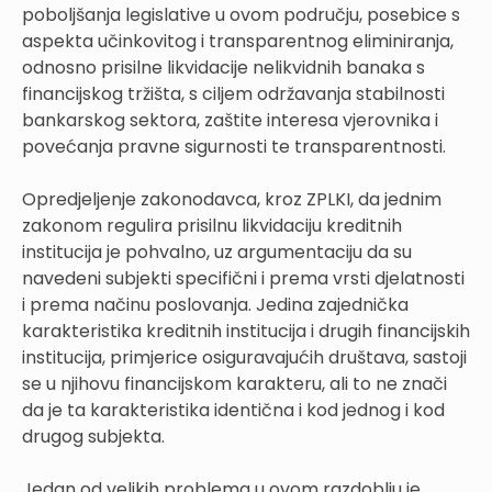
poboljšanja legislative u ovom području, posebice s
aspekta učinkovitog i transparentnog eliminiranja,
odnosno prisilne likvidacije nelikvidnih banaka s
financijskog tržišta, s ciljem održavanja stabilnosti
bankarskog sektora, zaštite interesa vjerovnika i
povećanja pravne sigurnosti te transparentnosti.
Opredjeljenje zakonodavca, kroz ZPLKI, da jednim
zakonom regulira prisilnu likvidaciju kreditnih
institucija je pohvalno, uz argumentaciju da su
navedeni subjekti specifični i prema vrsti djelatnosti
i prema načinu poslovanja. Jedina zajednička
karakteristika kreditnih institucija i drugih financijskih
institucija, primjerice osiguravajućih društava, sastoji
se u njihovu financijskom karakteru, ali to ne znači
da je ta karakteristika identična i kod jednog i kod
drugog subjekta.
Jedan od velikih problema u ovom razdoblju je