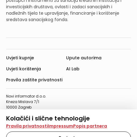
postupci i instrumenti za sanaciju kreditnih institucija i
investicijskih društava, ovlasti i zadaci sanacijskih i
nadležnih tijela te upravljanje, financiranje i korištenje
sredstava sanacijskog fonda.
Uvjeti kupnje
Upute autorima
Uvjeti korištenja
AI Lab
Pravila zaštite privatnosti
Novi informator d.o.o.
Kneza Mislava 7/1
10000 Zagreb
Telefon: 01/4555-454
Kolačići i slične tehnologije
Telefaks: 01/4612-553
info@informator.hr
Na našoj web stranici koristimo kolačiće i slične
Pravila privatnosti
Impressum
Popis partnera
tehnologije za pohranu, čitanje i obradu informacija na
vašem uređaju. Time poboljšavamo korisničko iskustvo,