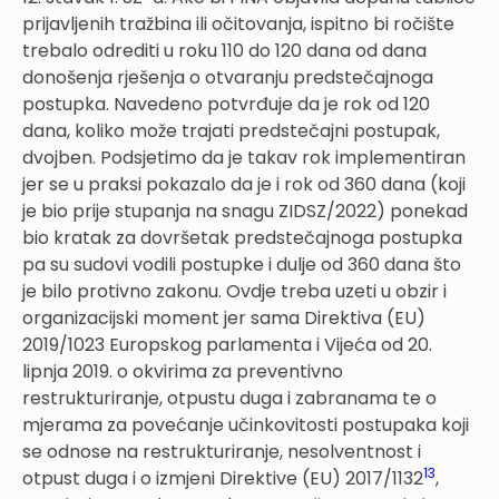
prijavljenih tražbina ili očitovanja, ispitno bi ročište
trebalo odrediti u roku 110 do 120 dana od dana
donošenja rješenja o otvaranju predstečajnoga
postupka. Navedeno potvrđuje da je rok od 120
dana, koliko može trajati predstečajni postupak,
dvojben. Podsjetimo da je takav rok implementiran
jer se u praksi pokazalo da je i rok od 360 dana (koji
je bio prije stupanja na snagu ZIDSZ/2022) ponekad
bio kratak za dovršetak predstečajnoga postupka
pa su sudovi vodili postupke i dulje od 360 dana što
je bilo protivno zakonu. Ovdje treba uzeti u obzir i
organizacijski moment jer sama Direktiva (EU)
2019/1023 Europskog parlamenta i Vijeća od 20.
lipnja 2019. o okvirima za preventivno
restrukturiranje, otpustu duga i zabranama te o
mjerama za povećanje učin­kovitosti postupaka koji
se odnose na restrukturiranje, ne­solventnost i
13
otpust duga i o izmjeni Direktive (EU) 2017/1132
,