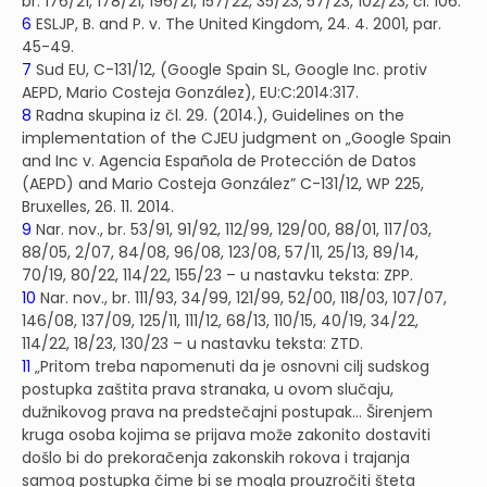
br. 176/21, 178/21, 196/21, 157/22, 35/23, 57/23, 102/23, čl. 106.
6
ESLJP, B. and P. v. The United Kingdom, 24. 4. 2001, par.
45-49.
7
Sud EU, C-131/12, (Google Spain SL, Google Inc. protiv
AEPD, Mario Costeja González), EU:C:2014:317.
8
Radna skupina iz čl. 29. (2014.), Guidelines on the
implementation of the CJEU judgment on „Google Spain
and Inc v. Agencia Española de Protección de Datos
(AEPD) and Mario Costeja González” C-131/12, WP 225,
Bruxelles, 26. 11. 2014.
9
Nar. nov., br. 53/91, 91/92, 112/99, 129/00, 88/01, 117/03,
88/05, 2/07, 84/08, 96/08, 123/08, 57/11, 25/13, 89/14,
70/19, 80/22, 114/22, 155/23 – u nastavku teksta: ZPP.
10
Nar. nov., br. 111/93, 34/99, 121/99, 52/00, 118/03, 107/07,
146/08, 137/09, 125/11, 111/12, 68/13, 110/15, 40/19, 34/22,
114/22, 18/23, 130/23 – u nastavku teksta: ZTD.
11
„Pritom treba napomenuti da je osnovni cilj sudskog
postupka zaštita prava stranaka, u ovom slučaju,
dužnikovog prava na predstečajni postupak… Širenjem
kruga osoba kojima se prijava može zakonito dostaviti
došlo bi do prekoračenja zakonskih rokova i trajanja
samog postupka čime bi se mogla prouzročiti šteta