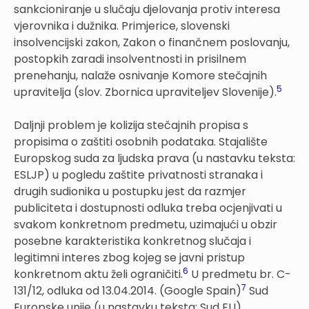
sankcioniranje u slučaju djelovanja protiv interesa
vjerovnika i dužnika. Primjerice, slovenski
insolvencijski zakon, Zakon o finančnem poslovanju,
postopkih zaradi insolventnosti in prisilnem
prenehanju, nalaže osnivanje Komore stečajnih
5
upravitelja (slov. Zbornica upraviteljev Slovenije).
Daljnji problem je kolizija stečajnih propisa s
propisima o zaštiti osobnih podataka. Stajalište
Europskog suda za ljudska prava (u nastavku teksta:
ESLJP) u pogledu zaštite privatnosti stranaka i
drugih sudionika u postupku jest da razmjer
publiciteta i dostupnosti odluka treba ocjenjivati u
svakom konkretnom predmetu, uzimajući u obzir
posebne karakteristika konkretnog slučaja i
legitimni interes zbog kojeg se javni pristup
6
konkretnom aktu želi ograničiti.
U predmetu br. C-
7
131/12, odluka od 13.04.2014. (Google Spain)
Sud
Europske unije (u nastavku teksta: Sud EU)