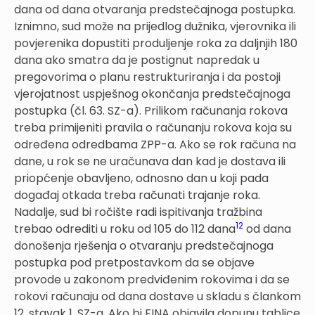
dana od dana otvaranja predstečajnoga postupka.
Iznimno, sud može na prijedlog dužnika, vjerovnika ili
povjerenika dopustiti produljenje roka za daljnjih 180
dana ako smatra da je postignut napredak u
pregovorima o planu restrukturiranja i da postoji
vjerojatnost uspješnog okončanja predstečajnoga
postupka (čl. 63. SZ-a). Prilikom računanja rokova
treba primijeniti pravila o računanju rokova koja su
određena odredbama ZPP-a. Ako se rok računa na
dane, u rok se ne uračunava dan kad je dostava ili
priopćenje obavljeno, odnosno dan u koji pada
događaj otkada treba računati trajanje roka.
Nadalje, sud bi ročište radi ispitivanja tražbina
12
trebao odrediti u roku od 105 do 112 dana
od dana
donošenja rješenja o otvaranju predstečajnoga
postupka pod pretpostavkom da se objave
provode u zakonom predviđenim rokovima i da se
rokovi računaju od dana dostave u skladu s člankom
12. stavak 1. SZ-a. Ako bi FINA objavila dopunu tablice