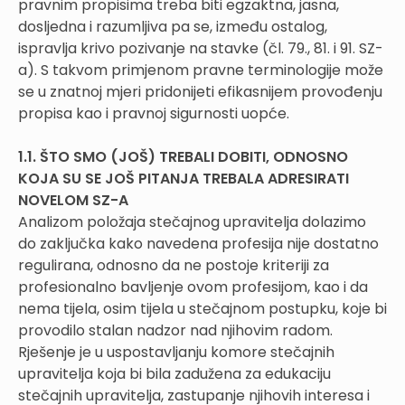
pravnim propisima treba biti egzaktna, jasna,
dosljedna i razumljiva pa se, između ostalog,
ispravlja krivo pozivanje na stavke (čl. 79., 81. i 91. SZ-
a). S takvom primjenom pravne terminologije može
se u znatnoj mjeri pridonijeti efikasnijem provođenju
propisa kao i pravnoj sigurnosti uopće.
1.1. ŠTO SMO (JOŠ) TREBALI DOBITI, ODNOSNO
KOJA SU SE JOŠ PITANJA TREBALA ADRESIRATI
NOVELOM SZ-A
Analizom položaja stečajnog upravitelja dolazimo
do zaključka kako navedena profesija nije dostatno
regulirana, odnosno da ne postoje kriteriji za
profesionalno bavljenje ovom profesijom, kao i da
nema tijela, osim tijela u stečajnom postupku, koje bi
provodilo stalan nadzor nad njihovim radom.
Rješenje je u uspostavljanju komore stečajnih
upravitelja koja bi bila zadužena za edukaciju
stečajnih upravitelja, zastupanje njihovih interesa i