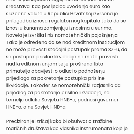
sredstava. Kao posljedica uvođenja eura kao
službene valute u Republici Hrvatskoj izvršena je
prilagodba iznosa regulatornog kapitala tako da se
iznosi u kunama zamjenjuju iznosima u eurima.
Novela je izvršila i niz nomotehničkih pojašnjenja.
Tako je određeno da se nad kreditnom institucijom
ne može provesti stečajni postupak prema SZ-u, da
se postupak prisilne likvidacije ne može provesti
nad kreditnom unijom te je proširena lista
primatelja obavijesti o odluci o podnošenju
prijedloga za pokretanje postupka prisilne
likvidacije. Također se nomotehnički razjasnilo da
prijedlog za pokretanje prisilne likvidacije, na
temelju odluke Savjeta HNB-a, podnosi guverner
HNB-a, a ne Savjet HNB-a.
Preciziran je izričaj kako bi obuhvatio tražbine
matičnih društava kao vlasnika instrumenata koje je