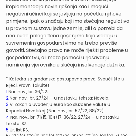
implementacija novih rješenja kao i mogući
negativni učinci koji se javljaju na početku njihove
primjene. Ipak o značaju koji ima stečajna regulativa
u pravnom sustavu jedne zemlje, ali i o potrebi da
ona bude prilagođena rješenjima koja vladaju u
suvremenim gospodarstvima ne treba previše
govoriti. Stečajno pravo ne može riješiti probleme u
gospodarstvu, ali može pomoći u rješavanju
namirenja vjerovnika u slučaju insolvencije dužnika.
* Katedra za građansko postupovno pravo, Sveučilište u
Rijeci, Pravni fakultet.
1
Nar. nov., br. 36/22.
2
Nar. nov., br. 27/24 – u nastavku teksta: Novela.
3
V. Zakon o uvođenju eura kao službene valute u
Republici Hrvatskoj (Nar. nov., br. 57/22, 88/22).
4
Nar. nov., br. 71/15, 104/17, 36/22, 27/24 – u nastavku
teksta: SZ.
5
Ur. list RS,