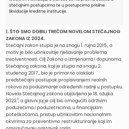
stečajnim postupcima te u postupcima prisilne
likvidacije kreditne institucije.
1. ŠTO SMO DOBILI TREĆOM NOVELOM STEČAJNOG
ZAKONA IZ 2024.
Stečajni zakon stupio je na snagu 1. rujna 2015., a
motiv je bilo učinkovitije rješava­nje problema
insolventnosti. Cilj Zakona o izmjenama i dopunama
Ste­čajnog zakona, koji je stupio na snagu 2.
studenog 2017., bio je primarno olakšati
predstečajni postupak propisivanjem realnih
rokova za poduzimanje određe­nih radnji u postupku.
Novela Stečajnog zakona objavljena je 18. ožujka
1
2022.
, a glavni joj je cilj bio omogućiti održivim
poduzećima i poduzetnicima, u financijskim
poteškoćama, pristup učinkovitim nacionalnim
okvirima za preventivno restrukturiranje koji im
omogućavaju nastavak rada.