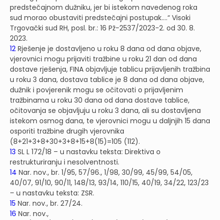
predstečajnom dužniku, jer bi istekom navedenog roka
sud morao obustaviti predstečajni postupak….“ Visoki
Trgovački sud RH, posl. br.: 16 Pž-2537/2023-2. od 30. 8.
2023.
12
Rješenje je dostavljeno u roku 8 dana od dana objave,
vjerovnici mogu prijaviti tražbine u roku 21 dan od dana
dostave rješenja, FINA objavljuje tablicu prijavljenih tražbina
u roku 3 dana, dostava tablice je 8 dana od dana objave,
dužnik i povjerenik mogu se očitovati o prijavljenim
tražbinama u roku 30 dana od dana dostave tablice,
očitovanja se objavljuju u roku 3 dana, ali su dostavljena
istekom osmog dana, te vjerovnici mogu u daljnjih 15 dana
osporiti tražbine drugih vjerovnika
(8+21+3+8+30+3+8+15+8(15)=105 (112).
13
SL L 172/18 – u nastavku teksta: Direktiva o
restrukturiranju i nesolventnosti.
14
Nar. nov., br. 1/95, 57/96., 1/98, 30/99, 45/99, 54/05,
40/07, 91/10, 90/11, 148/13, 93/14, 110/15, 40/19, 34/22, 123/23
– u nastavku teksta: ZSR.
15
Nar. nov., br. 27/24.
16
Nar. nov.,