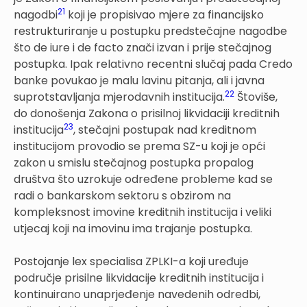
21
nagodbi
koji je propisivao mjere za financijsko
restrukturiranje u postupku predstečajne nagodbe
što de iure i de facto znači izvan i prije stečajnog
postupka. Ipak relativno recentni slučaj pada Credo
banke povukao je malu lavinu pitanja, ali i javna
22
suprotstavljanja mjerodavnih institucija.
Štoviše,
do donošenja Zakona o prisilnoj likvidaciji kreditnih
23
institucija
, stečajni postupak nad kreditnom
institucijom provodio se prema SZ-u koji je opći
zakon u smislu stečajnog postupka propalog
društva što uzrokuje određene probleme kad se
radi o bankarskom sektoru s obzirom na
kompleksnost imovine kreditnih institucija i veliki
utjecaj koji na imovinu ima trajanje postupka.
Postojanje lex specialisa ZPLKI-a koji uređuje
područje prisilne likvidacije kreditnih institucija i
kontinuirano unaprjeđenje navedenih odredbi,