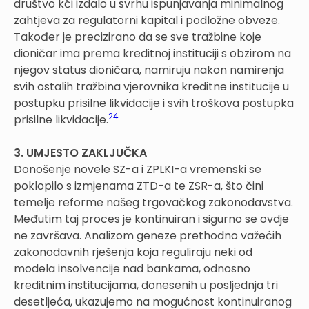
društvo kći izdalo u svrhu ispunjavanja minimalnog
zahtjeva za regulatorni kapital i podložne obveze.
Također je precizirano da se sve tražbine koje
dioničar ima prema kreditnoj instituciji s obzirom na
njegov status dioničara, namiruju nakon namirenja
svih ostalih tražbina vjerovnika kreditne institucije u
postupku prisilne likvidacije i svih troškova postupka
24
prisilne likvidacije.
3. UMJESTO ZAKLJUČKA
Donošenje novele SZ-a i ZPLKI-a vremenski se
poklopilo s izmjenama ZTD-a te ZSR-a, što čini
temelje reforme našeg trgovačkog zakonodavstva.
Međutim taj proces je kontinuiran i sigurno se ovdje
ne završava. Analizom geneze prethodno važećih
zakonodavnih rješenja koja reguliraju neki od
modela insolvencije nad bankama, odnosno
kreditnim institucijama, donesenih u posljednja tri
desetljeća, ukazujemo na mogućnost kontinuiranog