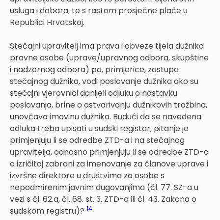
usluga i dobara, te s rastom prosječne plaće u
Republici Hrvatskoj.
Stečajni upravitelj ima prava i obveze tijela dužnika
pravne osobe (uprave/upravnog odbora, skupštine
i nadzornog odbora) pa, primjerice, zastupa
stečajnog dužnika, vodi poslovanje dužnika ako su
stečajni vjerovnici donijeli odluku o nastavku
poslovanja, brine o ostvarivanju dužnikovih tražbina,
unovčava imovinu dužnika. Budući da se navedena
odluka treba upisati u sudski registar, pitanje je
primjenjuju li se odredbe ZTD-a i na stečajnog
upravitelja, odnosno primjenjuju li se odredbe ZTD-a
o izričitoj zabrani za imenovanje za članove uprave i
izvršne direktore u društvima za osobe s
nepodmirenim javnim dugova­njima (čl. 77. SZ-a u
vezi s čl. 62.a, čl. 68. st. 3. ZTD-a ili čl. 43. Zakona o
14
sudskom registru)?