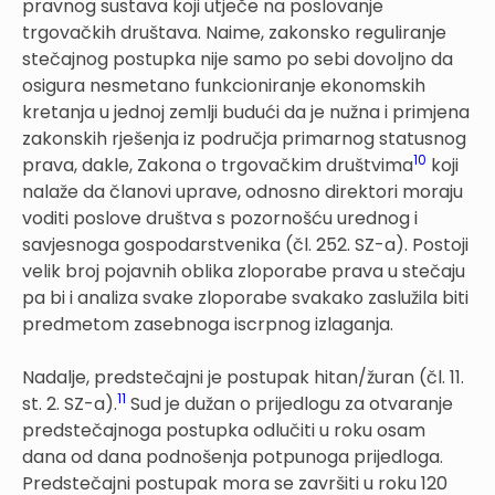
pravnog sustava koji utječe na poslovanje
trgovačkih društava. Naime, zakonsko reguliranje
stečajnog postupka nije samo po sebi dovoljno da
osigura nesmetano funkcioniranje ekonomskih
kretanja u jednoj zemlji budući da je nužna i primjena
zakonskih rješenja iz područja primarnog statusnog
10
prava, dakle, Zakona o trgovačkim društvima
koji
nalaže da članovi uprave, odnosno direktori moraju
voditi poslove društva s pozornošću urednog i
savjesnoga gospodarstvenika (čl. 252. SZ-a). Postoji
velik broj pojavnih oblika zloporabe prava u stečaju
pa bi i analiza svake zloporabe svaka­ko zaslužila biti
predmetom zasebnoga iscrpnog izlaganja.
Nadalje, predstečajni je postupak hitan/žuran (čl. 11.
11
st. 2. SZ-a).
Sud je dužan o prijedlogu za otvaranje
predstečajnoga postupka odlučiti u roku osam
dana od dana podnošenja potpunoga prijedloga.
Predstečajni postupak mora se završiti u roku 120