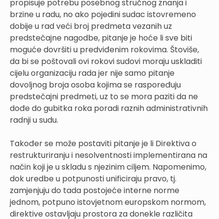
propisuje potrebu posebnog stručnog znanja i
brzine u radu, no ako pojedini sudac istovremeno
dobije u rad veći broj predmeta vezanih uz
predstečajne nagodbe, pitanje je hoće li sve biti
moguće dovršiti u predviđenim rokovima. Štoviše,
da bi se poštovali ovi rokovi sudovi moraju uskladiti
cijelu organizaciju rada jer nije samo pitanje
dovoljnog broja osoba kojima se raspoređuju
predstečajni predmeti, uz to se mora paziti da ne
dođe do gubitka roka poradi raznih administrativnih
radnji u sudu.
Također se može postaviti pitanje je li Direktiva o
restrukturiranju i nesolventnosti implementirana na
način koji je u skladu s njezinim ciljem. Napomenimo,
dok uredbe u potpunosti unificiraju pravo, tj.
zamjenjuju do tada postojeće interne norme
jednom, potpuno istovjetnom europskom normom,
direktive ostavljaju prostora za donekle različita