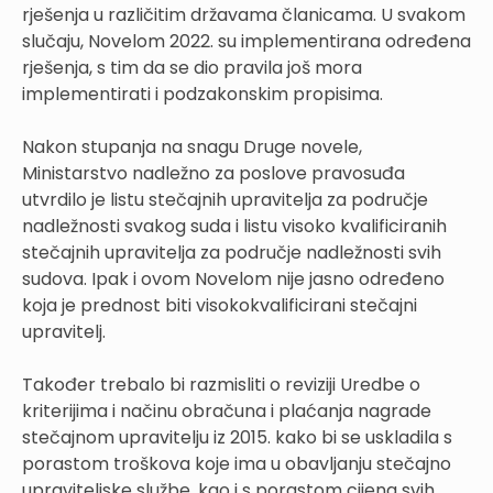
rješenja u različitim državama članicama. U svakom
slučaju, Novelom 2022. su implementirana određena
rješenja, s tim da se dio pravila još mora
implementirati i podzakonskim propisima.
Nakon stupanja na snagu Druge novele,
Ministarstvo nadležno za poslove pravosuđa
utvrdilo je listu stečajnih upravitelja za područje
nadležnosti svakog suda i listu visoko kvalificiranih
stečajnih upravitelja za područje nadležnosti svih
sudova. Ipak i ovom Novelom nije jasno određeno
koja je prednost biti visokokvalificirani stečajni
upravitelj.
Također trebalo bi razmisliti o reviziji Uredbe o
kriterijima i načinu obračuna i plaćanja nagrade
stečajnom upravitelju iz 2015. kako bi se uskladila s
porastom troškova koje ima u obavljanju stečajno
upraviteljske službe, kao i s porastom cijena svih