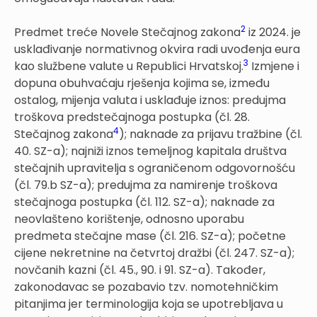
2
Predmet treće Novele Stečajnog zakona
iz 2024. je
usklađivanje normativnog okvira radi uvođenja eura
3
kao službene valute u Republici Hrvatskoj.
Izmjene i
dopuna obuhvaćaju rješenja kojima se, između
ostalog, mijenja valuta i usklađuje iznos: predujma
troškova predstečajnoga postupka (čl. 28.
4
Stečajnog zakona
); naknade za prijavu tražbine (čl.
40. SZ-a); najniži iznos temeljnog kapitala društva
stečajnih upravitelja s ograničenom odgovornošću
(čl. 79.b SZ-a); predujma za namirenje troškova
stečajnoga postupka (čl. 112. SZ-a); naknade za
neovlašteno korištenje, odnosno uporabu
predmeta stečajne mase (čl. 216. SZ-a); početne
cijene nekretnine na četvrtoj dražbi (čl. 247. SZ-a);
novčanih kazni (čl. 45., 90. i 91. SZ-a). Također,
zakonodavac se pozabavio tzv. nomotehničkim
pitanjima jer terminologija koja se upotrebljava u