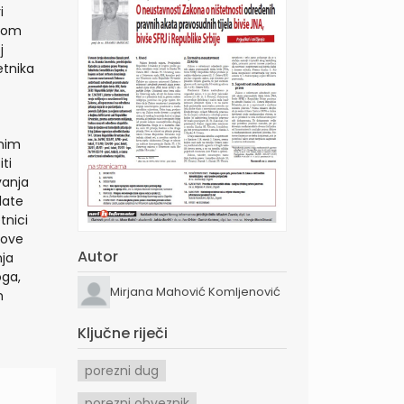
i
enom
j
etnika
enim
ti
vanja
late
tnici
nove
Autor
nja
oga,
Mirjana Mahović Komljenović
m
Ključne riječi
porezni dug
porezni obveznik