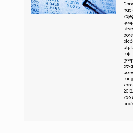
Done
napl
kojeg
gosp
utvr
pore
plać
otpl
mjer
gosp
otva
pore
mogu
kama
2012
kao 
proč