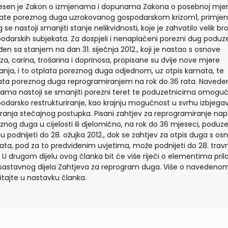
sen je Zakon o izmjenama i dopunama Zakona o posebnoj mjer
ate poreznog duga uzrokovanog gospodarskom krizom1, primj
 se nastoji smanjiti stanje nelikvidnosti, koje je zahvatilo velik bro
odarskih subjekata. Za dospjeli i nenaplaćeni porezni dug poduz
đen sa stanjem na dan 31. siječnja 2012., koji je nastao s osnove
za, carina, trošarina i doprinosa, propisane su dvije nove mjere
anja, i to otplata poreznog duga odjednom, uz otpis kamata, te
ata poreznog duga reprogramiranjem na rok do 36 rata. Naved
ama nastoji se smanjiti porezni teret te poduzetnicima omogući
odarsko restrukturiranje, kao krajnju mogućnost u svrhu izbjega
ranja stečajnog postupka. Pisani zahtjev za reprogramiranje nap
znog duga u cijelosti ili djelomično, na rok do 36 mjeseci, poduze
 podnijeti do 28. ožujka 2012., dok se zahtjev za otpis duga s os
ta, pod za to predviđenim uvjetima, može podnijeti do 28. trav
. U drugom dijelu ovog članka bit će više riječi o elementima pril
sastavnog dijela Zahtjeva za reprogram duga. Više o navedeno
itajte u nastavku članka.