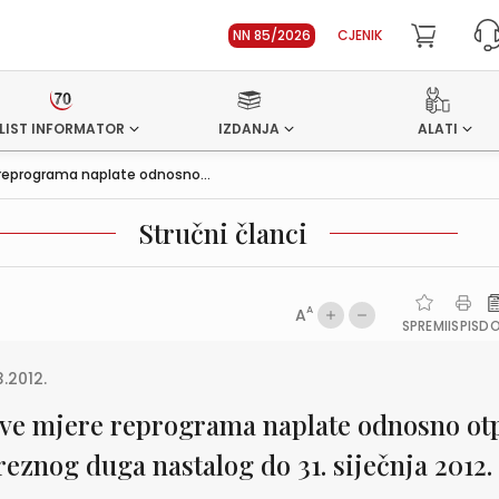
NN 85/2026
CJENIK
LIST INFORMATOR
IZDANJA
ALATI
reprograma naplate odnosno...
Stručni članci
A
A
SPREMI
ISPIS
D
3.2012.
ve mjere reprograma naplate odnosno ot
reznog duga nastalog do 31. siječnja 2012.