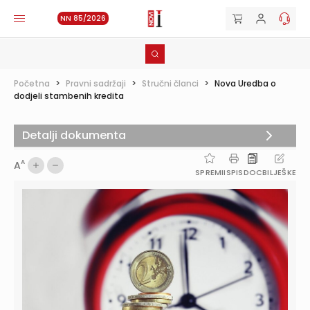
NN 85/2026
Početna
>
Pravni sadržaji
>
Stručni članci
>
Nova Uredba o
dodjeli stambenih kredita
Detalji dokumenta
A
A
SPREMI
ISPIS
DOC
BILJEŠKE