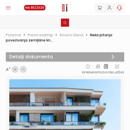
NN 85/2026
Početna
>
Pravni sadržaji
>
Stručni članci
>
Neka pitanja
povezivanja zemljišne kn...
Detalji dokumenta
A
A
SPREMI
ISPIS
DOC
BILJEŠKE