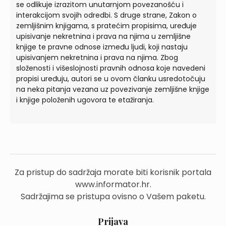
se odlikuje izrazitom unutarnjom povezanošću i
interakcijom svojih odredbi. S druge strane, Zakon o
zemljišnim knjigama, s pratećim propisima, uređuje
upisivanje nekretnina i prava na njima u zemljišne
knjige te pravne odnose između ljudi, koji nastaju
upisivanjem nekretnina i prava na njima. Zbog
složenosti i višeslojnosti pravnih odnosa koje navedeni
propisi uređuju, autori se u ovom članku usredotočuju
na neka pitanja vezana uz povezivanje zemljišne knjige
i knjige položenih ugovora te etažiranja.
Za pristup do sadržaja morate biti korisnik portala
www.informator.hr.
Sadržajima se pristupa ovisno o Vašem paketu.
Prijava