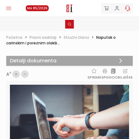
NN 85/2026
Početna
>
Pravni sadržaji
>
Stručni članci
>
Naputak o
carinskim i poreznim olakši...
Detalji dokumenta
A
A
SPREMI
ISPIS
DOC
BILJEŠKE