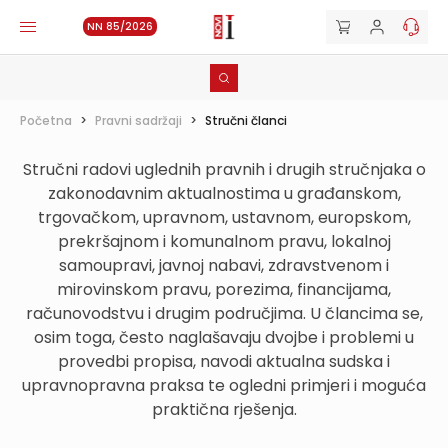
NN 85/2026
Početna
>
Pravni sadržaji
>
Stručni članci
Stručni radovi uglednih pravnih i drugih stručnjaka o
zakonodavnim aktualnostima u građanskom,
trgovačkom, upravnom, ustavnom, europskom,
prekršajnom i komunalnom pravu, lokalnoj
samoupravi, javnoj nabavi, zdravstvenom i
mirovinskom pravu, porezima, financijama,
računovodstvu i drugim područjima. U člancima se,
osim toga, često naglašavaju dvojbe i problemi u
provedbi propisa, navodi aktualna sudska i
upravnopravna praksa te ogledni primjeri i moguća
praktična rješenja.