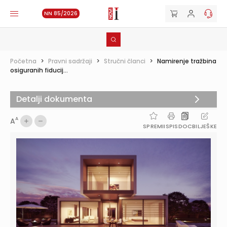
NN 85/2026
Početna
>
Pravni sadržaji
>
Stručni članci
>
Namirenje tražbina
osiguranih fiducij...
Detalji dokumenta
A
A
SPREMI
ISPIS
DOC
BILJEŠKE