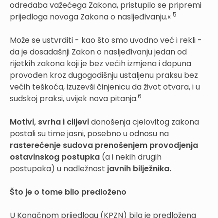
odredaba važećega Zakona, pristupilo se pripremi
5
prijedloga novoga Zakona o nasljeđivanju.«
Može se ustvrditi - kao što smo uvodno već i rekli -
da je dosadašnji Zakon o nasljeđivanju jedan od
rijetkih zakona koji je bez većih izmjena i dopuna
provođen kroz dugogodišnju ustaljenu praksu bez
većih teškoća, izuzevši činjenicu da život otvara, i u
6
sudskoj praksi, uvijek nova pitanja.
Motivi, svrha i ciljevi
donošenja cjelovitog zakona
postali su time jasni, posebno u odnosu na
rasterećenje sudova prenošenjem provodjenja
ostavinskog postupka
(a i nekih drugih
postupaka) u nadležnost
javnih bilježnika.
Što je o tome bilo predloženo
U Konačnom prijedlogu (KPZN) bila je predložena