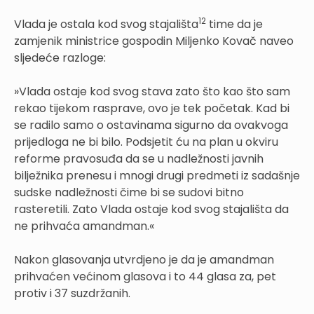
12
Vlada je ostala kod svog stajališta
time da je
zamjenik ministrice gospodin Miljenko Kovač naveo
sljedeće razloge:
»Vlada ostaje kod svog stava zato što kao što sam
rekao tijekom rasprave, ovo je tek početak. Kad bi
se radilo samo o ostavinama sigurno da ovakvoga
prijedloga ne bi bilo. Podsjetit ću na plan u okviru
reforme pravosuđa da se u nadležnosti javnih
bilježnika prenesu i mnogi drugi predmeti iz sadašnje
sudske nadležnosti čime bi se sudovi bitno
rasteretili. Zato Vlada ostaje kod svog stajališta da
ne prihvaća amandman.«
Nakon glasovanja utvrdjeno je da je amandman
prihvaćen većinom glasova i to 44 glasa za, pet
protiv i 37 suzdržanih.