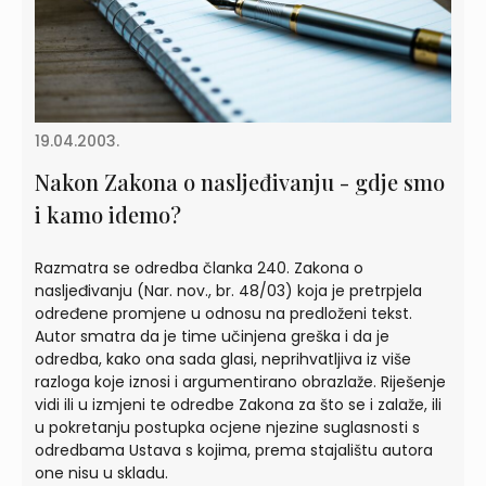
19.04.2003.
Nakon Zakona o nasljeđivanju - gdje smo
i kamo idemo?
Razmatra se odredba članka 240. Zakona o
nasljeđivanju (Nar. nov., br. 48/03) koja je pretrpjela
određene promjene u odnosu na predloženi tekst.
Autor smatra da je time učinjena greška i da je
odredba, kako ona sada glasi, neprihvatljiva iz više
razloga koje iznosi i argumentirano obrazlaže. Riješenje
vidi ili u izmjeni te odredbe Zakona za što se i zalaže, ili
u pokretanju postupka ocjene njezine suglasnosti s
odredbama Ustava s kojima, prema stajalištu autora
one nisu u skladu.