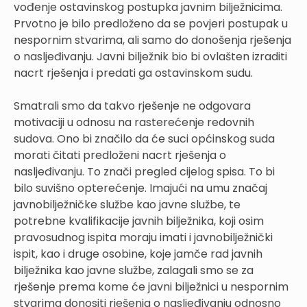
vođenje ostavinskog postupka javnim bilježnicima.
Prvotno je bilo predloženo da se povjeri postupak u
nespornim stvarima, ali samo do donošenja rješenja
o nasljeđivanju. Javni bilježnik bio bi ovlašten izraditi
nacrt rješenja i predati ga ostavinskom sudu.
Smatrali smo da takvo rješenje ne odgovara
motivaciji u odnosu na rasterećenje redovnih
sudova. Ono bi značilo da će suci općinskog suda
morati čitati predloženi nacrt rješenja o
nasljeđivanju. To znači pregled cijelog spisa. To bi
bilo suvišno opterećenje. Imajući na umu značaj
javnobilježničke službe kao javne službe, te
potrebne kvalifikacije javnih bilježnika, koji osim
pravosudnog ispita moraju imati i javnobilježnički
ispit, kao i druge osobine, koje jamče rad javnih
bilježnika kao javne službe, zalagali smo se za
rješenje prema kome će javni bilježnici u nespornim
stvarima donositi rješenja o nasljeđivanju odnosno