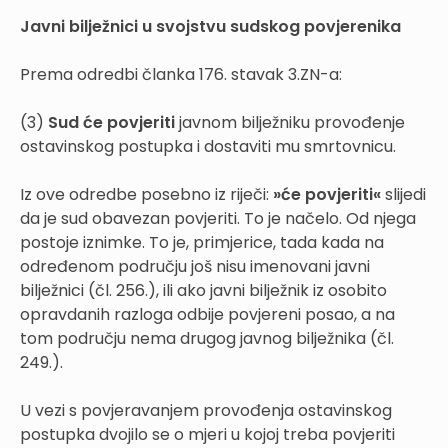
Javni bilježnici u svojstvu sudskog povjerenika
Prema odredbi članka 176. stavak 3.ZN-a:
(3)
Sud će povjeriti
javnom bilježniku provođenje
ostavinskog postupka i dostaviti mu smrtovnicu.
Iz ove odredbe posebno iz riječi:
»će povjeriti«
slijedi
da je sud obavezan povjeriti. To je načelo. Od njega
postoje iznimke. To je, primjerice, tada kada na
određenom području još nisu imenovani javni
bilježnici (čl. 256.), ili ako javni bilježnik iz osobito
opravdanih razloga odbije povjereni posao, a na
tom području nema drugog javnog bilježnika (čl.
249.).
U vezi s povjeravanjem provođenja ostavinskog
postupka dvojilo se o mjeri u kojoj treba povjeriti