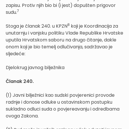
zapisu. Protiv njih bio bi (i jest) dopušten prigovor
7
sudu.
8
Stoga je članak 240. u KPZN
koji je Koordinacija za
unutarnju i vanjsku politiku Vlade Republike Hrvatske
uputila Hrvatskom saboru na drugo čitanje, dakle
onom koji je bio temelj odlučivanja, sadržavao je
sljedeće:
Djelokrug javnog bilježnika
Članak 240.
(1) Javni bilježnici kao sudski povjerenici provode
radnje i donose odluke u ostavinskom postupku
sukladno odluci suda o povjereavanju i odredbama
ovoga Zakona.