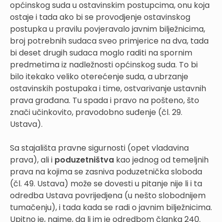
općinskog suda u ostavinskim postupcima, onu koja
ostaje i tada ako bi se provodjenje ostavinskog
postupka u pravilu povjeravalo javnim bilježnicima,
broj potrebnih sudaca sveo primjerice na dva, tada
bi deset drugih sudaca moglo raditi na spornim
predmetima iz nadležnosti općinskog suda. To bi
bilo itekako veliko oterećenje suda, a ubrzanje
ostavinskih postupaka i time, ostvarivanje ustavnih
prava građana. Tu spada i pravo na pošteno, što
znači učinkovito, pravodobno suđenje (čl. 29.
Ustava).
Sa stajališta pravne sigurnosti (opet vladavina
prava), ali i
poduzetništva
kao jednog od temeljnih
prava na kojima se zasniva poduzetnička sloboda
(čl. 49. Ustava) može se dovesti u pitanje nije li i ta
odredba Ustava povrijedjena (u nešto slobodnijem
tumačenju), i tada kada se radi o javnim bilježnicima.
Upitno je, naime, da li im je odredbom članka 240.