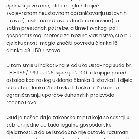
djelovanju zakona, ali bi mogla biti riječ o
svojevrsnom neustavnom ograničavanju ustavnih
prava (prisila na nabavu određene imovine), a
zatim prestanak potrebe, a time i svakog, pa i
gospodarskog interesa za njezino vlasništvo, što bi u
cjelokupnosti moglo značiti povredu članka 16.,
članka 48. i 50. Ustava.
U tom smislu indikativna je odluka Ustavnog suda br.
U-l-1156/1999. od 26. siječnja 2000., u kojoj je pored
ostalog kao razlog ukidanja članka 8. stavka 1. i dijela
odredbe članka 25. stavka 1. točka 5. Zakona o
ograničavanju uporabe duhanskih proizvoda
rečeno i ovo:
»Sud je našao da je zakonska mjera koja se sastoji u
zabrani jedne do tada legalne gospodarske
djelatnosti, a da se istodobno nije ostavio razuman