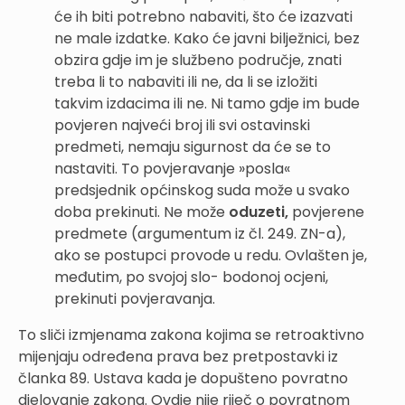
će ih biti potrebno nabaviti, što će izazvati
ne male izdatke. Kako će javni bilježnici, bez
obzira gdje im je službeno područje, znati
treba li to nabaviti ili ne, da li se izložiti
takvim izdacima ili ne. Ni tamo gdje im bude
povjeren najveći broj ili svi ostavinski
predmeti, nemaju sigurnost da će se to
nastaviti. To povjeravanje »posla«
predsjednik općinskog suda može u svako
doba prekinuti. Ne može
oduzeti,
povjerene
predmete (argumentum iz čl. 249. ZN-a),
ako se postupci provode u redu. Ovlašten je,
međutim, po svojoj slo- bodonoj ocjeni,
prekinuti povjeravanja.
To sliči izmjenama zakona kojima se retroaktivno
mijenjaju određena prava bez pretpostavki iz
članka 89. Ustava kada je dopušteno povratno
djelovanje zakona. Ovdje nije riječ o povratnom