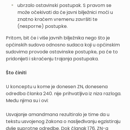
ubrzalo ostavinski postupak. S pravom se
može očekivati da će javni bilježnici moći u
znatno kraćem vremenu završiti te
(nesporne) postupke.
Pritom, bit će i više javnih bilježnika nego što je
općinskih sudova odnosno sudaca koji u općinskim
sudovima provode ostavinske postupke, pa će to
pridonijeti i skraćenju trajanja postupaka.
Što činiti
U konceptu u kome je donesen ZN, donesena
odredba članka 240. nije prihvatljiva iz niza razloga.
Među njima su i ovi:
Usvajanje amandmana rezultiralo je time da u
tekstu usvojenog Zakona o nasljeđivanju egzistiraju
dvije suprotne odredbe. Dok članak 176. ZN-a