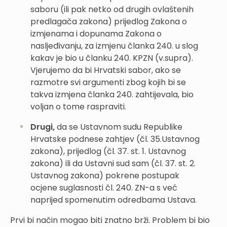
saboru (ili pak netko od drugih ovlaštenih
predlagača zakona) prijedlog Zakona o
izmjenama i dopunama Zakona o
nasljeđivanju, za izmjenu članka 240. u slog
kakav je bio u članku 240. KPZN (v.supra).
Vjerujemo da bi Hrvatski sabor, ako se
razmotre svi argumenti zbog kojih bi se
takva izmjena članka 240. zahtijevala, bio
voljan o tome raspraviti.
Drugi,
da se Ustavnom sudu Republike
Hrvatske podnese zahtjev (čl. 35.Ustavnog
zakona), prijedlog (čl. 37. st. 1. Ustavnog
zakona) ili da Ustavni sud sam (čl. 37. st. 2.
Ustavnog zakona) pokrene postupak
ocjene suglasnosti čl. 240. ZN-a s već
naprijed spomenutim odredbama Ustava.
Prvi bi način mogao biti znatno brži. Problem bi bio