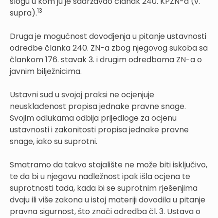
slogu u kom ju je sadržavao članak 240. KPZN-a (v.
13
supra).
Druga je mogućnost dovodjenja u pitanje ustavnosti
odredbe članka 240. ZN-a zbog njegovog sukoba sa
člankom 176. stavak 3. i drugim odredbama ZN-a o
javnim bilježnicima.
Ustavni sud u svojoj praksi ne ocjenjuje
neusklađenost propisa jednake pravne snage.
Svojim odlukama odbija prijedloge za ocjenu
ustavnosti i zakonitosti propisa jednake pravne
snage, iako su suprotni.
Smatramo da takvo stajalište ne može biti isključivo,
te da bi u njegovu nadležnost ipak išla ocjena te
suprotnosti tada, kada bi se suprotnim rješenjima
dvaju ili više zakona u istoj materiji dovodila u pitanje
pravna sigurnost, što znači odredba čl. 3. Ustava o