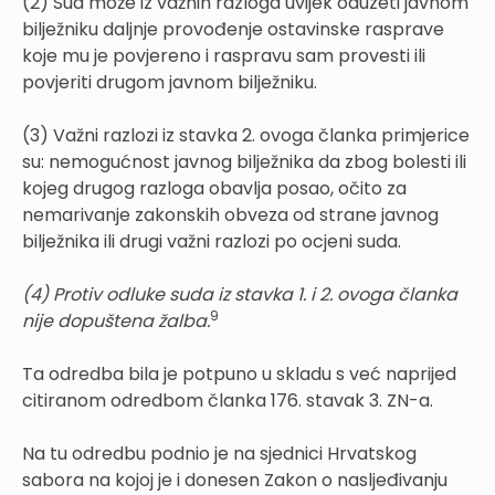
(2) Sud može iz važnih razloga uvijek oduzeti javnom
bilježniku daljnje provođenje ostavinske rasprave
koje mu je povjereno i raspravu sam provesti ili
povjeriti drugom javnom bilježniku.
(3) Važni razlozi iz stavka 2. ovoga članka primjerice
su: nemogućnost javnog bilježnika da zbog bolesti ili
kojeg drugog razloga obavlja posao, očito za
nemarivanje zakonskih obveza od strane javnog
bilježnika ili drugi važni razlozi po ocjeni suda.
(4) Protiv odluke suda iz stavka 1. i 2. ovoga članka
9
nije dopuštena žalba.
Ta odredba bila je potpuno u skladu s već naprijed
citiranom odredbom članka 176. stavak 3. ZN-a.
Na tu odredbu podnio je na sjednici Hrvatskog
sabora na kojoj je i donesen Zakon o nasljeđivanju