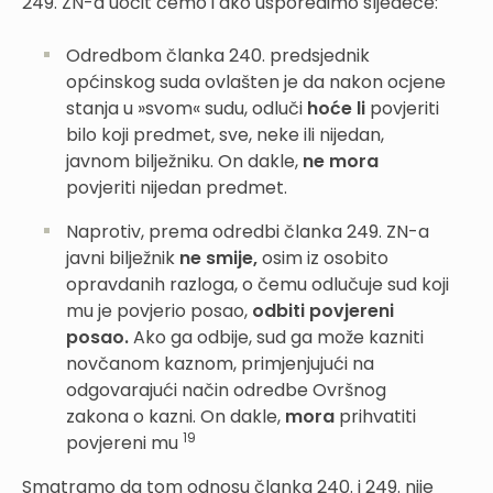
249. ZN-a uočit ćemo i ako usporedimo sljedeće:
Odredbom članka 240. predsjednik
općinskog suda ovlašten je da nakon ocjene
stanja u »svom« sudu, odluči
hoće li
povjeriti
bilo koji predmet, sve, neke ili nijedan,
javnom bilježniku. On dakle,
ne mora
povjeriti nijedan predmet.
Naprotiv, prema odredbi članka 249. ZN-a
javni bilježnik
ne smije,
osim iz osobito
opravdanih razloga, o čemu odlučuje sud koji
mu je povjerio posao,
odbiti povjereni
posao.
Ako ga odbije, sud ga može kazniti
novčanom kaznom, primjenjujući na
odgovarajući način odredbe Ovršnog
zakona o kazni. On dakle,
mora
prihvatiti
19
povjereni mu
Smatramo da tom odnosu članka 240. i 249. nije