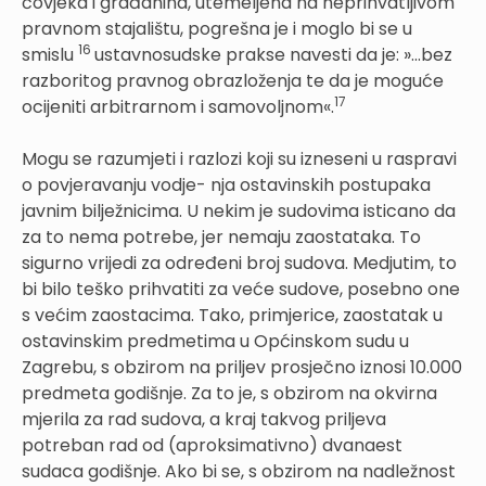
čovjeka i građanina, utemeljena na neprihvatljivom
pravnom stajalištu, pogrešna je i moglo bi se u
16
smislu
ustavnosudske prakse navesti da je: »...bez
razboritog pravnog obrazloženja te da je moguće
17
ocijeniti arbitrarnom i samovoljnom«.
Mogu se razumjeti i razlozi koji su izneseni u raspravi
o povjeravanju vodje- nja ostavinskih postupaka
javnim bilježnicima. U nekim je sudovima isticano da
za to nema potrebe, jer nemaju zaostataka. To
sigurno vrijedi za određeni broj sudova. Medjutim, to
bi bilo teško prihvatiti za veće sudove, posebno one
s većim zaostacima. Tako, primjerice, zaostatak u
ostavinskim predmetima u Općinskom sudu u
Zagrebu, s obzirom na priljev prosječno iznosi 10.000
predmeta godišnje. Za to je, s obzirom na okvirna
mjerila za rad sudova, a kraj takvog priljeva
potreban rad od (aproksimativno) dvanaest
sudaca godišnje. Ako bi se, s obzirom na nadležnost