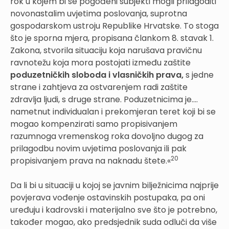
rok u kojem bi se pogođeni subjekti mogli prilagoditi
novonastalim uvjetima poslovanja, suprotna
gospodarskom ustroju Republike Hrvatske. To stoga
što je sporna mjera, propisana člankom 8. stavak 1.
Zakona, stvorila situaciju koja narušava pravičnu
ravnotežu koja mora postojati između zaštite
poduzetničkih sloboda i vlasničkih prava,
s jedne
strane i zahtjeva za ostvarenjem radi zaštite
zdravlja ljudi, s druge strane. Poduzetnicima je....
nametnut individualan i prekomjeran teret koji bi se
mogao kompenzirati samo propisivanjem
razumnoga vremenskog roka dovoljno dugog za
prilagodbu novim uvjetima poslovanja ili pak
20
propisivanjem prava na naknadu štete.«
Da li bi u situaciji u kojoj se javnim bilježnicima najprije
povjerava vođenje ostavinskih postupaka, pa oni
uređuju i kadrovski i materijalno sve što je potrebno,
također mogao, ako predsjednik suda odluči da više