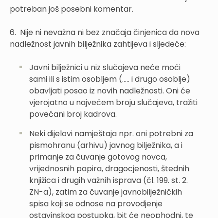
potreban još posebni komentar.
6. Nije ni nevažna ni bez značaja činjenica da nova
nadležnost javnih bilježnika zahtijeva i sljedeće:
Javni bilježnici u niz slučajeva neće moći
sami ili s istim osobljem (..... i drugo osoblje)
obavljati posao iz novih nadležnosti. Oni će
vjerojatno u najvećem broju slučajeva, tražiti
povećani broj kadrova.
Neki dijelovi namještaja npr. oni potrebni za
pismohranu (arhivu) javnog bilježnika, a i
primanje za čuvanje gotovog novca,
vrijednosnih papira, dragocjenosti, štednih
knjižica i drugih važnih isprava (čl. 199. st. 2.
ZN-a), zatim za čuvanje javnobilježničkih
spisa koji se odnose na provodjenje
ostavinskog postupka, bit će neophodni, te