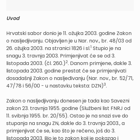
Uvod
Hrvatski sabor donio je 11. ožujka 2003. godine Zakon
o nasljedjivanju. Objavljen je u Nar. nov., br. 48/03 od
1
26. ožujka 2003. na stranici 1826 i sl.
Stupio je na
snagu 3. travnja 2003. Primjenjivat će se od 3.
2
listopada 2003. (čl. 260.)
. Danom primjene, dakle 3.
listopada 2003. godine prestat će se primjenjivati
dosadašnji Zakon o nasljeđivanju (Nar. nov., br. 52/71,
3
47/78 i 56/00 - u nastavku teksta: DZN)
.
Zakon o nasljedjivanju donesen je tada kao Savezni
zakon 23. travnja 1955. godine (Službeni list FNRJ od
11. svibnja 1955. br. 20/55). Ostao je na snazi sve do
stupanja na snagu ZN, dakle do 3. travnja 2003., a
primjenjivat će se, kao što je rečeno, još do 3.
listopada 2003. Bio je to zakon koji je pokazao i