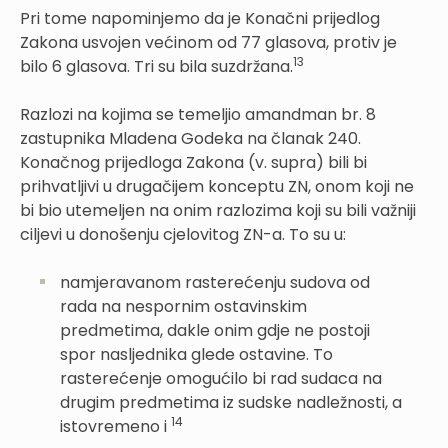
Pri tome napominjemo da je Konačni prijedlog
Zakona usvojen većinom od 77 glasova, protiv je
13
bilo 6 glasova. Tri su bila suzdržana.
Razlozi na kojima se temeljio amandman br. 8
zastupnika Mladena Godeka na članak 240.
Konačnog prijedloga Zakona (v. supra) bili bi
prihvatljivi u drugačijem konceptu ZN, onom koji ne
bi bio utemeljen na onim razlozima koji su bili važniji
ciljevi u donošenju cjelovitog ZN-a. To su u:
namjeravanom rasterećenju sudova od
rada na nespornim ostavinskim
predmetima, dakle onim gdje ne postoji
spor nasljednika glede ostavine. To
rasterećenje omogućilo bi rad sudaca na
drugim predmetima iz sudske nadležnosti, a
14
istovremeno i