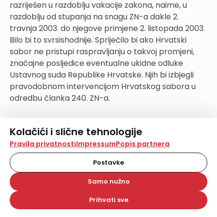
razriješen u razdoblju vakacije zakona, naime, u
razdoblju od stupanja na snagu ZN-a dakle 2.
travnja 2003. do njegove primjene 2. listopada 2003.
Bilo bi to svrsishodnije. Spriječilo bi ako Hrvatski
sabor ne pristupi raspravljanju o takvoj promjeni,
značajne posljedice eventualne ukidne odluke
Ustavnog suda Republike Hrvatske. Njih bi izbjegli
pravodobnom intervencijom Hrvatskog sabora u
odredbu članka 240. ZN-a.
Riječ ima dakle Hrvatski sabor.
Kolačići i slične tehnologije
Na našoj web stranici koristimo kolačiće i slične
Pravila privatnosti
Impressum
Popis partnera
tehnologije za pohranu, čitanje i obradu informacija na
vašem uređaju. Time poboljšavamo korisničko iskustvo,
Postavke
analiziramo promet na stranici te prikazujemo sadržaje i
oglase koji vas zanimaju. Korisnički profili mogu se kreirati
Samo nužno
na više web stranica i uređaja u tu svrhu. Naši partneri
1 Za Zakon o nasljeđivanju koristimo u ovom članku
također koriste ove tehnologije.
Prihvati sve
kraticu: ZN
Odabirom opcije „Samo nužno“ prihvaćate samo one
2 Kada u ovom radu navodimo broj članka bez
kolačiće koji su potrebni za pravilno funkcioniranje naše