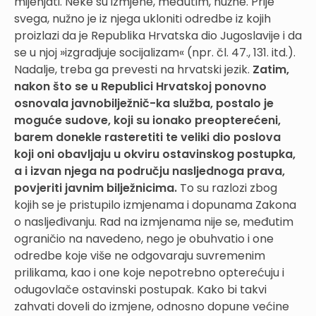
mijenjati. Neke su izmjene, međutim, nužne. Prije
svega, nužno je iz njega ukloniti odredbe iz kojih
proizlazi da je Republika Hrvatska dio Jugoslavije i da
se u njoj »izgradjuje socijalizam« (npr. čl. 47., 131. itd.).
Nadalje, treba ga prevesti na hrvatski jezik.
Zatim,
nakon što se u Republici Hrvatskoj ponovno
osnovala javnobilježnič-ka služba, postalo je
moguće sudove, koji su ionako preopterećeni,
barem donekle rasteretiti te veliki dio poslova
koji oni obavljaju u okviru ostavinskog postupka,
a i izvan njega na području nasljednoga prava,
povjeriti javnim bilježnicima.
To su razlozi zbog
kojih se je pristupilo izmjenama i dopunama Zakona
o nasljeđivanju. Rad na izmjenama nije se, međutim
ograničio na navedeno, nego je obuhvatio i one
odredbe koje više ne odgovaraju suvremenim
prilikama, kao i one koje nepotrebno opterećuju i
odugovlače ostavinski postupak. Kako bi takvi
zahvati doveli do izmjene, odnosno dopune većine