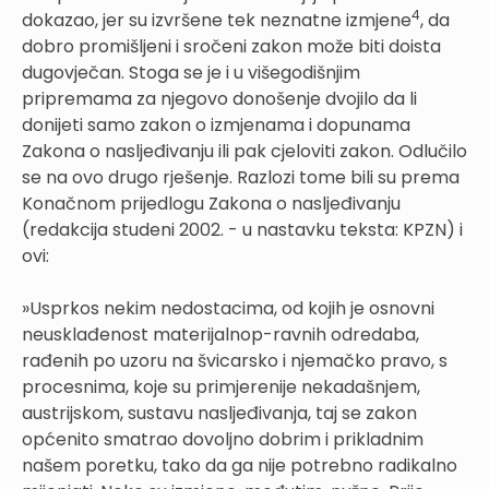
4
dokazao, jer su izvršene tek neznatne izmjene
, da
dobro promišljeni i sročeni zakon može biti doista
dugovječan. Stoga se je i u višegodišnjim
pripremama za njegovo donošenje dvojilo da li
donijeti samo zakon o izmjenama i dopunama
Zakona o nasljeđivanju ili pak cjeloviti zakon. Odlučilo
se na ovo drugo rješenje. Razlozi tome bili su prema
Konačnom prijedlogu Zakona o nasljeđivanju
(redakcija studeni 2002. - u nastavku teksta: KPZN) i
ovi:
»Usprkos nekim nedostacima, od kojih je osnovni
neusklađenost materijalnop-ravnih odredaba,
rađenih po uzoru na švicarsko i njemačko pravo, s
procesnima, koje su primjerenije nekadašnjem,
austrijskom, sustavu nasljeđivanja, taj se zakon
općenito smatrao dovoljno dobrim i prikladnim
našem poretku, tako da ga nije potrebno radikalno