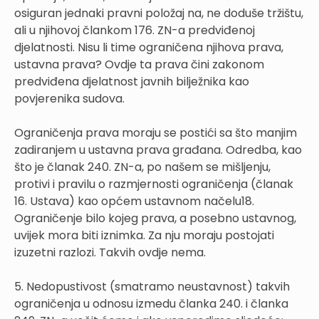
osiguran jednaki pravni položaj na, ne doduše tržištu,
ali u njihovoj člankom 176. ZN-a predviđenoj
djelatnosti. Nisu li time ograničena njihova prava,
ustavna prava? Ovdje ta prava čini zakonom
predviđena djelatnost javnih bilježnika kao
povjerenika sudova.
Ograničenja prava moraju se postići sa što manjim
zadiranjem u ustavna prava građana. Odredba, kao
što je članak 240. ZN-a, po našem se mišljenju,
protivi i pravilu o razmjernosti ograničenja (članak
16. Ustava) kao općem ustavnom načelu18.
Ograničenje bilo kojeg prava, a posebno ustavnog,
uvijek mora biti iznimka. Za nju moraju postojati
izuzetni razlozi. Takvih ovdje nema.
5. Nedopustivost (smatramo neustavnost) takvih
ograničenja u odnosu izmedu članka 240. i članka