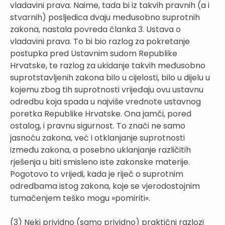
vladavini prava. Naime, tada bi iz takvih pravnih (a i
stvarnih) posljedica dvaju međusobno suprotnih
zakona, nastala povreda članka 3. Ustava o
vladavini prava. To bi bio razlog za pokretanje
postupka pred Ustavnim sudom Republike
Hrvatske, te razlog za ukidanje takvih međusobno
suprotstavljenih zakona bilo u cijelosti, bilo u dijelu u
kojemu zbog tih suprotnosti vrijeđaju ovu ustavnu
odredbu koja spada u najviše vrednote ustavnog
poretka Republike Hrvatske. Ona jamči, pored
ostalog, i pravnu sigurnost. To znači ne samo
jasnoću zakona, već i otklanjanje suprotnosti
između zakona, a posebno uklanjanje različitih
rješenja u biti smisleno iste zakonske materije.
Pogotovo to vrijedi, kada je riječ o suprotnim
odredbama istog zakona, koje se vjerodostojnim
tumačenjem teško mogu »pomiriti«.
(3) Neki prividno (samo prividno) praktični razlozi