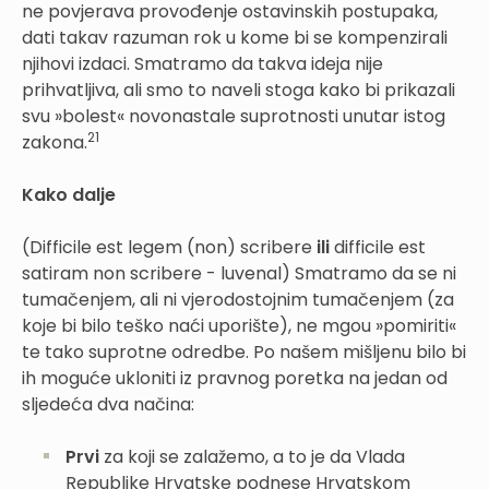
ne povjerava provođenje ostavinskih postupaka,
dati takav razuman rok u kome bi se kompenzirali
njihovi izdaci. Smatramo da takva ideja nije
prihvatljiva, ali smo to naveli stoga kako bi prikazali
svu »bolest« novonastale suprotnosti unutar istog
21
zakona.
Kako dalje
(Difficile est legem (non) scribere
ili
difficile est
satiram non scribere - luvenal) Smatramo da se ni
tumačenjem, ali ni vjerodostojnim tumačenjem (za
koje bi bilo teško naći uporište), ne mgou »pomiriti«
te tako suprotne odredbe. Po našem mišljenu bilo bi
ih moguće ukloniti iz pravnog poretka na jedan od
sljedeća dva načina:
Prvi
za koji se zalažemo, a to je da Vlada
Republike Hrvatske podnese Hrvatskom