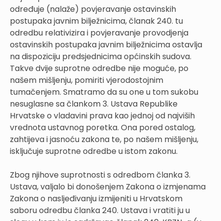
određuje (nalaže) povjeravanje ostavinskih
postupaka javnim bilježnicima, članak 240. tu
odredbu relativizira i povjeravanje provodjenja
ostavinskih postupaka javnim bilježnicima ostavlja
na dispoziciju predsjednicima općinskih sudova.
Takve dvije suprotne odredbe nije moguće, po
našem mišljenju, pomiriti vjerodostojnim
tumačenjem. Smatramo da su one u tom sukobu
nesuglasne sa člankom 3. Ustava Republike
Hrvatske o vladavini prava kao jednoj od najviših
vrednota ustavnog poretka. Ona pored ostalog,
zahtijeva i jasnoću zakona te, po našem mišljenju,
isključuje suprotne odredbe u istom zakonu.
Zbog njihove suprotnosti s odredbom članka 3.
Ustava, valjalo bi donošenjem Zakona o izmjenama
Zakona o nasljeđivanju izmijeniti u Hrvatskom
saboru odredbu članka 240. Ustava i vratiti ju u