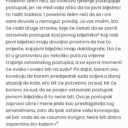
Posebno želim reći, da ovakovo rješenje poskupljuje
postupak, jer ne misli valja nitko da će javni bilježnici
to raditi badava. I posebno želim reći da se i oni
sami dovode u nemoguć položaj. Ja vas molim, šta
će raditi druge stranke, koje će čekati da se završi
ostavinski postupak kod javnog bilježnika? Koji naši
javni bilježnici imaju dovoljno prostora da sve to
smjeste, koji javni bilježnici imaju daktilografe, tko će
ići u gruntovnicu po nekoliko puta za vrijeme
trajanja ostavinskog postupka, a svi sporni momenti
će ovako i onako biti na sudu? Pa dajte, barem ovu
korekciju da barem predsjednik suda ocijeni u danoj
situaciji da kaže, eto bit će potrebno za sud, bit će
korisno za sud, da se povjeri ostavinski postupak
javnom bilježniku ili to neće biti. Ovo je postupak
zapravo Libre i mene jelda kao predlagatelja tog
amandmana, zato da ipak ostane vaša koncepcija,
ali bar onda da se razumno korigira. Neće biti dobro
11
zapamtite što kažem.«