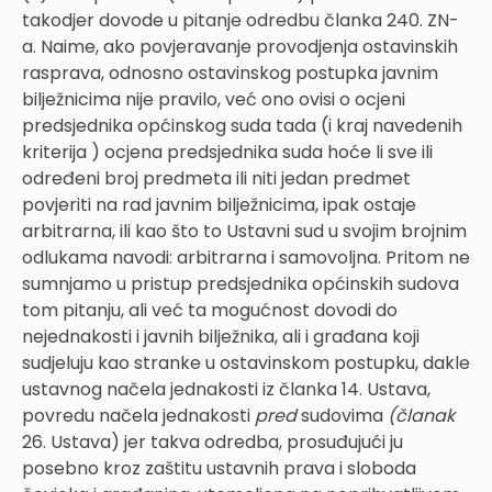
takodjer dovode u pitanje odredbu članka 240. ZN-
a. Naime, ako povjeravanje provodjenja ostavinskih
rasprava, odnosno ostavinskog postupka javnim
bilježnicima nije pravilo, već ono ovisi o ocjeni
predsjednika općinskog suda tada (i kraj navedenih
kriterija ) ocjena predsjednika suda hoće li sve ili
određeni broj predmeta ili niti jedan predmet
povjeriti na rad javnim bilježnicima, ipak ostaje
arbitrarna, ili kao što to Ustavni sud u svojim brojnim
odlukama navodi: arbitrarna i samovoljna. Pritom ne
sumnjamo u pristup predsjednika općinskih sudova
tom pitanju, ali već ta mogućnost dovodi do
nejednakosti i javnih bilježnika, ali i građana koji
sudjeluju kao stranke u ostavinskom postupku, dakle
ustavnog načela jednakosti iz članka 14. Ustava,
povredu načela jednakosti
pred
sudovima
(članak
26. Ustava) jer takva odredba, prosuđujući ju
posebno kroz zaštitu ustavnih prava i sloboda