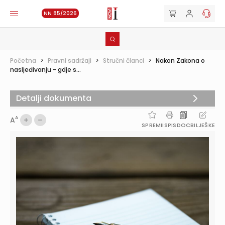
NN 85/2026
Početna
>
Pravni sadržaji
>
Stručni članci
>
Nakon Zakona o
nasljeđivanju - gdje s...
Detalji dokumenta
A
A
SPREMI
ISPIS
DOC
BILJEŠKE