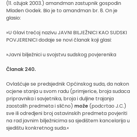
(11. ožujak 2003.) amandman zastupnik gospodin
Mladen Godek. Bio je to amandman br. 8. On je
glasio:
»U Glavi trećoj nazivu JAVNI BILJEŽNICI KAO SUDSKI
POVJERENICI dodaje se novi članak koji glasi:
»Javni bilježnici u svojstvu sudskog povjerenika
Članak 240.
Ovlašćuje se predsjednik Općinskog suda, da nakon
ocjene stanja u svom radu (primjerice, broja sudaca
pripravnika i savjetnika, broja i duljine trajanja
zaostalih predmeta i slično)
može
(podcrtao J.C.)
sve ili odredjeni broj ostavinskih predmeta povjeriti
na rad javnim bilježnicima sa sjedištem kancelarija u
sjedištu konkretnog suda.«