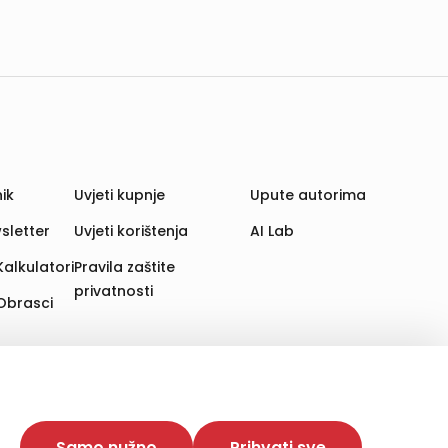
ik
Uvjeti kupnje
Upute autorima
sletter
Uvjeti korištenja
AI Lab
Kalkulatori
Pravila zaštite
privatnosti
Obrasci
aju. Time poboljšavamo korisničko iskustvo,
 više web stranica i uređaja u tu svrhu. Naši partneri
Samo nužno
Prihvati sve