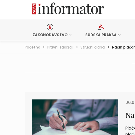
ZAKONODAVSTVO
SUDSKA PRAKSA
Početna
>
Pravni sadržaji
>
Stručni članci
>
Način plaćan
06.0
Na
Plać
plać