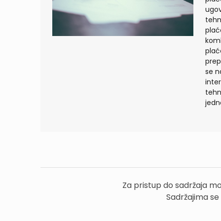
ugov
tehn
plać
komb
plać
prep
se n
inte
tehn
jedn
Za pristup do sadržaja mo
Sadržajima se