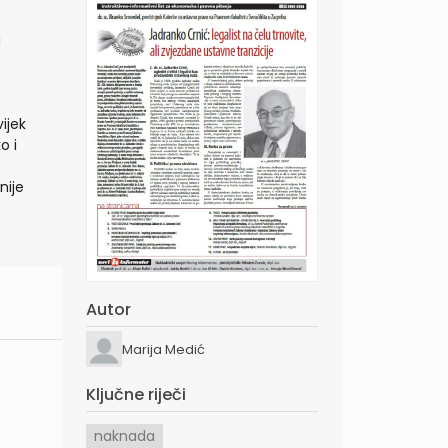
a
ijek
o i
nije
Autor
Marija Medić
Ključne riječi
naknada