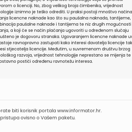
orom o licenciji. No, zbog velikog broja čimbenika, vrijednost
ologije iznimno je teško odrediti. U praksi postoji mnoštvo način
anja licencne naknade kao što su paušalna naknada, tantijeme,
inacija paušalne naknade i tantijema te niz drugih mogućnosti
anja, a koji će se način plaćanja ugovoriti u određenom slučaju
ušteno je dogovoru stranaka. Ugovaranjem licencne naknade uv
astoje ravnopravno zastupati kako interesi davatelja licencije tak
resi stjecatelja licencije. Međutim, u suvremenom društvu brzog
ološkog razvoja, vrijednost tehnologije neprestano se mijenja te 
ostavno postići određenu ravnotežu interesa.
rate biti korisnik portala www.informator.hr.
 pristupa ovisno o Vašem paketu.