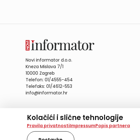
Novi informator d.o.o.
Kneza Mislava 7/1
10000 Zagreb
Telefon: 01/4555-454
Telefaks: 01/4612-553
info@informator.hr
PRATITE NAS:
Kolačići i slične tehnologije
Na našoj web stranici koristimo kolačiće i slične te
Pravila privatnosti
Impressum
Popis partnera
analiziramo promet na stranici te prikazujemo sadržaje
također koriste ove tehnologije.
Postavke