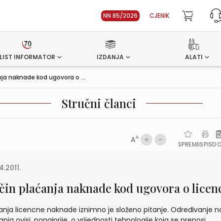
NN 85/2026
CJENIK
LIST INFORMATOR
IZDANJA
ALATI
ja naknade kod ugovora o ...
Stručni članci
A
A
SPREMI
ISPIS
D
4.2011.
čin plaćanja naknade kod ugovora o licenc
anja licencne naknade iznimno je složeno pitanje. Određivanje n
anja ovisi, ponajprije, o vrijednosti tehnologije koja se prenosi