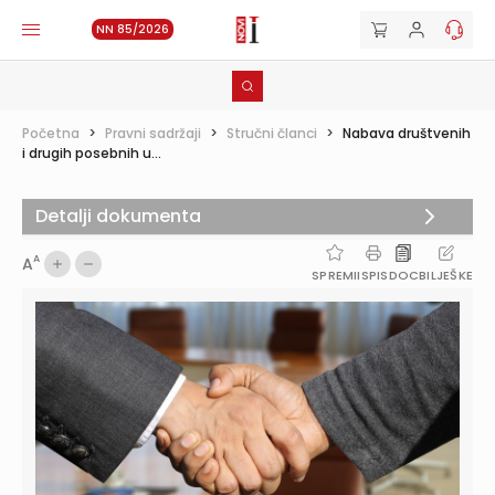
NN 85/2026
Početna
>
Pravni sadržaji
>
Stručni članci
>
Nabava društvenih
i drugih posebnih u...
Detalji dokumenta
A
A
SPREMI
ISPIS
DOC
BILJEŠKE