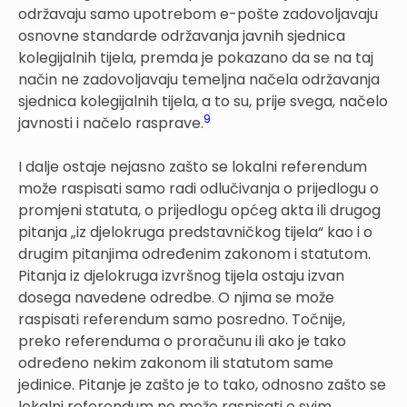
održavaju samo upotrebom e-pošte zadovoljavaju
osnovne standarde održavanja javnih sjednica
kolegijalnih tijela, premda je pokazano da se na taj
način ne zadovoljavaju temeljna načela održavanja
sjednica kolegijalnih tijela, a to su, prije svega, načelo
9
javnosti i načelo rasprave.
I dalje ostaje nejasno zašto se lokalni referendum
može raspisati samo radi odlučivanja o prijedlogu o
promjeni statuta, o prijedlogu općeg akta ili drugog
pitanja „iz djelokruga predstavničkog tijela“ kao i o
drugim pitanjima određenim zakonom i statutom.
Pitanja iz djelokruga izvršnog tijela ostaju izvan
dosega navedene odredbe. O njima se može
raspisati referendum samo posredno. Točnije,
preko referenduma o proračunu ili ako je tako
određeno nekim zakonom ili statutom same
jedinice. Pitanje je zašto je to tako, odnosno zašto se
lokalni referendum ne može raspisati o svim