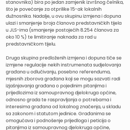
stanovnika) bira po jedan zamjenik izvršnog čelnika,
što je povećanje za otprilike 15-ak lokalnih
dužnosnika. Nadalje, u ovu skupinu izmjena i dopuna
ulazi i smanjenje broja članova predstavničkih tijela
u JLS-ima (smanjenje postojećih 8.254 članova za
oko 10 %) te limitiranje naknada za rad u
predstavničkom tijelu.
Druga skupina predloženih izmjena i dopuna tiče se
izmjene regulacije nekih instrumenata sudjelovanja
građana u odlučivanju, posebno referenduma,
mjesnih zborova građana koji se mogu sazvati radi
izjašnjavanja građana o pojedinim pitanjima i
prijedlozima iz samoupravnog djelokruga općine,
odnosno grada te raspravljanja o potrebama i
interesima građana od lokalnog značenja, u skladu
sa zakonom i statutom jedinice. Građanima se
omogućava i podnošenje prijedloga i peticija o
pitanjima iz samoupravnog djelokruga općine,