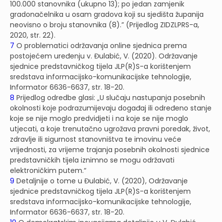
100.000 stanovnika (ukupno 13); po jedan zamjenik
gradonačelnika u osam gradova koji su sjedišta županija
neovisno o broju stanovnika (8).” (Prijedlog ZIDZLPRS-a,
2020, str. 22).
7
O problematici održavanja online sjednica prema
postojećem uređenju v. Đulabić, V. (2020). Održavanje
sjednice predstavničkog tijela JLP(R)S-a korištenjem
sredstava informacijsko-komunikacijske tehnologije,
Informator 6636-6637, str. 18-20.
8
Prijedlog odredbe glasi: „U slučaju nastupanja posebnih
okolnosti koje podrazumijevaju događaj ili određeno stanje
koje se nije moglo predvidjeti i na koje se nije moglo
utjecati, a koje trenutačno ugrožava pravni poredak, život,
zdravlje ili sigurnost stanovništva te imovinu veće
vrijednosti, za vrijeme trajanja posebnih okolnosti sjednice
predstavničkih tijela iznimno se mogu održavati
elektroničkim putem.“
9
Detaljnije o tome u Đulabić, V. (2020), Održavanje
sjednice predstavničkog tijela JLP(R)S-a korištenjem
sredstava informacijsko-komunikacijske tehnologije,
Informator 6636-6637, str. 18-20.