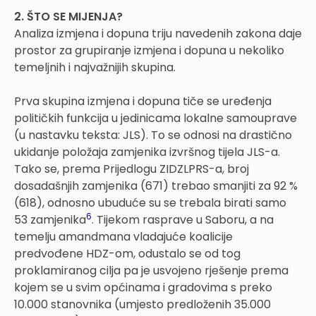
2. ŠTO SE MIJENJA?
Analiza izmjena i dopuna triju navedenih zakona daje
prostor za grupiranje izmjena i dopuna u nekoliko
temeljnih i najvažnijih skupina.
Prva skupina izmjena i dopuna tiče se uređenja
političkih funkcija u jedinicama lokalne samouprave
(u nastavku teksta: JLS). To se odnosi na drastično
ukidanje položaja zamjenika izvršnog tijela JLS-a.
Tako se, prema Prijedlogu ZIDZLPRS-a, broj
dosadašnjih zamjenika (671) trebao smanjiti za 92 %
(618), odnosno ubuduće su se trebala birati samo
6
53 zamjenika
. Tijekom rasprave u Saboru, a na
temelju amandmana vladajuće koalicije
predvođene HDZ-om, odustalo se od tog
proklamiranog cilja pa je usvojeno rješenje prema
kojem se u svim općinama i gradovima s preko
10.000 stanovnika (umjesto predloženih 35.000