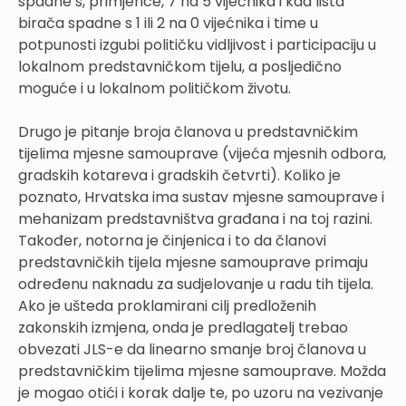
spadne s, primjerice, 7 na 5 vijećnika i kad lista
birača spadne s 1 ili 2 na 0 vijećnika i time u
potpunosti izgubi političku vidljivost i participaciju u
lokalnom predstavničkom tijelu, a posljedično
moguće i u lokalnom političkom životu.
Drugo je pitanje broja članova u predstavničkim
tijelima mjesne samouprave (vijeća mjesnih odbora,
gradskih kotareva i gradskih četvrti). Koliko je
poznato, Hrvatska ima sustav mjesne samouprave i
mehanizam predstavništva građana i na toj razini.
Također, notorna je činjenica i to da članovi
predstavničkih tijela mjesne samouprave primaju
određenu naknadu za sudjelovanje u radu tih tijela.
Ako je ušteda proklamirani cilj predloženih
zakonskih izmjena, onda je predlagatelj trebao
obvezati JLS-e da linearno smanje broj članova u
predstavničkim tijelima mjesne samouprave. Možda
je mogao otići i korak dalje te, po uzoru na vezivanje