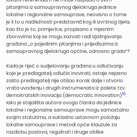
pitanjima iz samoupravnog djelokruga jedinice
lokalne i regionalne samouprave, neovisno o tome
je li to u nadležnosti predstavničkog ili izvršnog tijela,
kao što je to, primjerice, propisano s mjesnim
zborovima koji se mogu sazvati radi izjašnjavanja
građana „o pojedinim pitanjima i prijedlozima iz
samoupravnog djelokruga općine, odnosno grada“?
Kada je riječ o sudjelovanju građana u odlučivanju
koje je predlagatelj odlučio inovirati, ostaje nejasno
zašto predlagatelj nije otišao korak dalje i otvorio
vrata uvođenju i drugih instrumenata iz palete tzv.
10
demokratskih inovacija (democratic innovation)
.
Iako je stajalište autora ovoga članka da jedinice
lokalne i regionalne samouprave mogu samostalno
svojim statutima, a sukladno ustavnom položaju
lokalne samouprave i metodi opće klauzule za
razdiobu poslova, regulirati i druge oblike