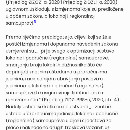
(Prijedlog ZIZGZ-a, 2020 i Prijedlog ZIDZLI-a, 2020)
uglavnom usklađuju s izmjenama koje su predložene
u općem zakonu o lokalnoj i regionalnoj
5
samoupravi.
Prema riječima predlagatelja, ciljevi koji se žele
postići izmjenama i dopunama navedenih zakona
usmjereni su „… prije svega k optimizaciji sustava
lokalne i područne (regionalne) samouprave,
smanjenju broja lokalnih dužnosnika što će
doprinijeti znatnim uštedama u proračunima
jedinica, racionalnijem obavljanju poslova u
jedinicama lokalne i područne (regionalne)
samouprave te osiguravanju kontinuiteta u
njihovom radu.“ (Prijedlog ZIDZLPRS-a, 2020, str. 4).
Nadalje, ističe se kako će se ostvariti „… znatne
uštede u proračunima jedinica lokalne i područne
(regionalne) samouprave u dijelu sredstava za
plaće i naknade te drugih troškova vezanih uz