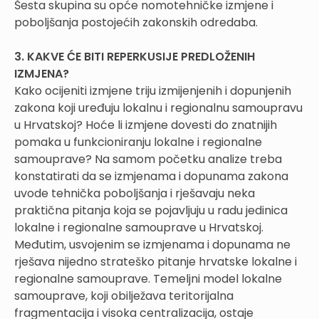
Šesta skupina su opće nomotehničke izmjene i
poboljšanja postojećih zakonskih odredaba.
3. KAKVE ĆE BITI REPERKUSIJE PREDLOŽENIH
IZMJENA?
Kako ocijeniti izmjene triju izmijenjenih i dopunjenih
zakona koji uređuju lokalnu i regionalnu samoupravu
u Hrvatskoj? Hoće li izmjene dovesti do znatnijih
pomaka u funkcioniranju lokalne i regionalne
samouprave? Na samom početku analize treba
konstatirati da se izmjenama i dopunama zakona
uvode tehnička poboljšanja i rješavaju neka
praktična pitanja koja se pojavljuju u radu jedinica
lokalne i regionalne samouprave u Hrvatskoj.
Međutim, usvojenim se izmjenama i dopunama ne
rješava nijedno strateško pitanje hrvatske lokalne i
regionalne samouprave. Temeljni model lokalne
samouprave, koji obilježava teritorijalna
fragmentacija i visoka centralizacija, ostaje