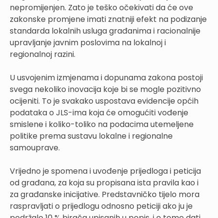
nepromijenjen. Zato je teško očekivati da će ove
zakonske promjene imati znatniji efekt na podizanje
standarda lokalnih usluga građanima i racionalnije
upravljanje javnim poslovima na lokalnoj i
regionalnoj razini.
U usvojenim izmjenama i dopunama zakona postoji
svega nekoliko inovacija koje bi se mogle pozitivno
ocijeniti. To je svakako uspostava evidencije općih
podataka o JLS-ima koja će omogućiti vođenje
smislene i koliko-toliko na podacima utemeljene
politike prema sustavu lokalne i regionalne
samouprave.
Vrijedno je spomena i uvođenje prijedloga i peticija
od građana, za koja su propisana ista pravila kao i
za građanske inicijative. Predstavničko tijelo mora
raspravljati o prijedlogu odnosno peticiji ako ju je
podržalo 10 % birača upisanih u popis, i o tome dati