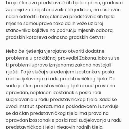
broja članova predstavničkih tijela općina, gradova i
županija za broj stanovnika tih jedinica, na sustavan
način odrediti i broj članova predstavničkih tijela
mjesne samouprave tako da ih veže uz broj
stanovnika koji žive na području mjesnih odbora,
gradskih kotareva odnosno gradskih četvrti.
Neka će rješenja vjerojatno otvoriti dodatne
probleme u praktičnoj provedbi Zakona, iako su se
ti problemi upravo izmjenama zakona nastojali
riješiti. To je slučaj s uređenjem izostanka s posla
radi sudjelovanja u radu predstavničkog tijela. Do
sada je član predstavničkog tijela imao pravo na
opravdan, neplaćen izostanak s posla radi
sudjelovanja u radu predstavničkog tijela. Sada se
uvodi institut sporazuma s poslodavcem i utvrđuje
se da član predstavničkog tijela ima pravo na
opravdan izostanak s posla radi sudjelovanja u radu
predstavničkog tijela i njegovih radnih tijela,