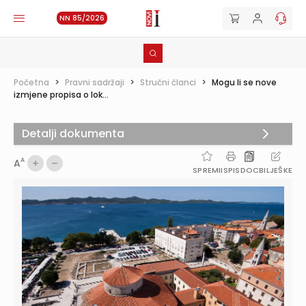
NN 85/2026
Početna
>
Pravni sadržaji
>
Stručni članci
>
Mogu li se nove
izmjene propisa o lok...
Detalji dokumenta
A
A
SPREMI
ISPIS
DOC
BILJEŠKE