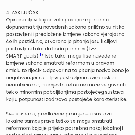
4. ZAKLJUČAK
Opisani ciljevi koji se žele postići izmjenama i
dopunama triju navedenih zakona prilično su nisko
postavljeni i predložene izmjene zakona vjerojatno
će ih postići. No, otvoreno je pitanje jesu li ciljevi
postavljeni tako da budu pametni (tzv.
11
SMART goals)
? Isto tako, mogu li se navedene
izmjene zakona smatrati reformom u pravom
smislu te riječi? Odgovor na ta pitanja nedvojbeno je
negativan, jer su ciljevi postavljeni suviše nisko i
neambiciozno, a umjesto reforme može se govoriti
tek o minornim poboljšanjima postojećeg sustava
koji u potpunosti zadržava postojeće karakteristike.
Sve u svemu, predložene promjene u sustavu
lokalne samouprave teško se mogu smatrati
reformom koja je prijeko potrebna našoj lokalnoj i