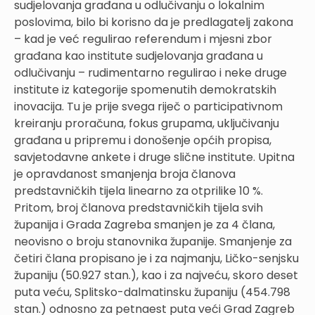
sudjelovanja građana u odlučivanju o lokalnim
poslovima, bilo bi korisno da je predlagatelj zakona
– kad je već regulirao referendum i mjesni zbor
građana kao institute sudjelovanja građana u
odlučivanju – rudimentarno regulirao i neke druge
institute iz kategorije spomenutih demokratskih
inovacija. Tu je prije svega riječ o participativnom
kreiranju proračuna, fokus grupama, uključivanju
građana u pripremu i donošenje općih propisa,
savjetodavne ankete i druge slične institute. Upitna
je opravdanost smanjenja broja članova
predstavničkih tijela linearno za otprilike 10 %.
Pritom, broj članova predstavničkih tijela svih
županija i Grada Zagreba smanjen je za 4 člana,
neovisno o broju stanovnika županije. Smanjenje za
četiri člana propisano je i za najmanju, Ličko-senjsku
županiju (50.927 stan.), kao i za najveću, skoro deset
puta veću, Splitsko-dalmatinsku županiju (454.798
stan.) odnosno za petnaest puta veći Grad Zagreb