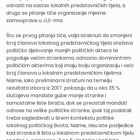
odraziti na sastav lokalnih predstavničkih tijela, a
drugo se pitanje tiče organizacije mjesne
samouprave u JLS-ima.
Što se prvog pitanja tiče, valja istaknuti da smanjeni
broj članova lokalnog predstavničkog tijela otežava
političko djelovanje manjih političkih aktera te
pogoduje većim strankama, odnosno dominantnim
političkim akterima koji imaju bolju organizaciju i veći
broj članova u lokalnim predstavničkim tijelima.
Naime, iako preliminarni izračuni na temelju
rezultata izbora iz 2017. pokazuju da u oko 35 %
slučajeva mandate gube manje stranke i
samostalne liste birača, dok se preostali mandati
odnose na velike političke stranke, ipak taj podatak
treba sagledavati u širem kontekstu politike
lokalnog političkog života. Naime, nisu iste posljedice
kad stranka ili lista u lokalnom predstavničkom tijelu