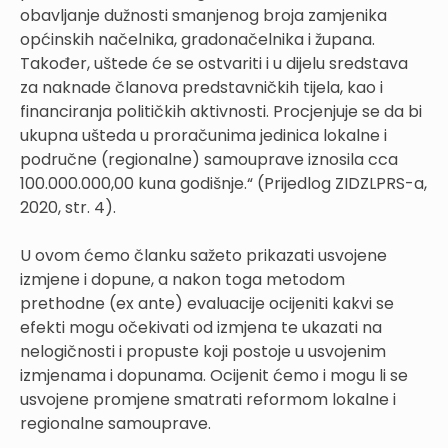
obavljanje dužnosti smanjenog broja zamjenika
općinskih načelnika, gradonačelnika i župana.
Također, uštede će se ostvariti i u dijelu sredstava
za naknade članova predstavničkih tijela, kao i
financiranja političkih aktivnosti. Procjenjuje se da bi
ukupna ušteda u proračunima jedinica lokalne i
područne (regionalne) samouprave iznosila cca
100.000.000,00 kuna godišnje.“ (Prijedlog ZIDZLPRS-a,
2020, str. 4).
U ovom ćemo članku sažeto prikazati usvojene
izmjene i dopune, a nakon toga metodom
prethodne (ex ante) evaluacije ocijeniti kakvi se
efekti mogu očekivati od izmjena te ukazati na
nelogičnosti i propuste koji postoje u usvojenim
izmjenama i dopunama. Ocijenit ćemo i mogu li se
usvojene promjene smatrati reformom lokalne i
regionalne samouprave.