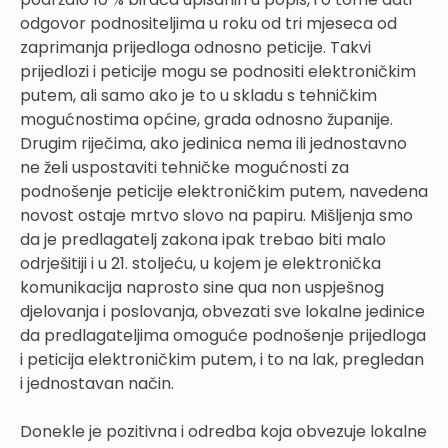
odgovor podnositeljima u roku od tri mjeseca od
zaprimanja prijedloga odnosno peticije. Takvi
prijedlozi i peticije mogu se podnositi elektroničkim
putem, ali samo ako je to u skladu s tehničkim
mogućnostima općine, grada odnosno županije.
Drugim riječima, ako jedinica nema ili jednostavno
ne želi uspostaviti tehničke mogućnosti za
podnošenje peticije elektroničkim putem, navedena
novost ostaje mrtvo slovo na papiru. Mišljenja smo
da je predlagatelj zakona ipak trebao biti malo
odrješitiji i u 21. stoljeću, u kojem je elektronička
komunikacija naprosto sine qua non uspješnog
djelovanja i poslovanja, obvezati sve lokalne jedinice
da predlagateljima omoguće podnošenje prijedloga
i peticija elektroničkim putem, i to na lak, pregledan
i jednostavan način.
Donekle je pozitivna i odredba koja obvezuje lokalne