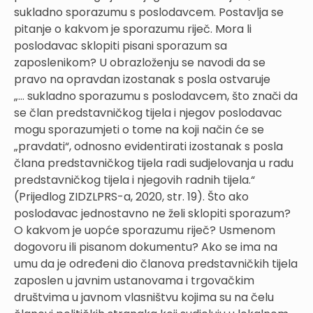
sukladno sporazumu s poslodavcem. Postavlja se
pitanje o kakvom je sporazumu riječ. Mora li
poslodavac sklopiti pisani sporazum sa
zaposlenikom? U obrazloženju se navodi da se
pravo na opravdan izostanak s posla ostvaruje
„… sukladno sporazumu s poslodavcem, što znači da
se član predstavničkog tijela i njegov poslodavac
mogu sporazumjeti o tome na koji način će se
„pravdati“, odnosno evidentirati izostanak s posla
člana predstavničkog tijela radi sudjelovanja u radu
predstavničkog tijela i njegovih radnih tijela.“
(Prijedlog ZIDZLPRS-a, 2020, str. 19). Što ako
poslodavac jednostavno ne želi sklopiti sporazum?
O kakvom je uopće sporazumu riječ? Usmenom
dogovoru ili pisanom dokumentu? Ako se ima na
umu da je određeni dio članova predstavničkih tijela
zaposlen u javnim ustanovama i trgovačkim
društvima u javnom vlasništvu kojima su na čelu