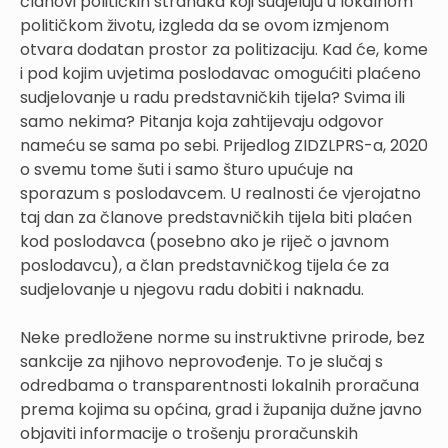
članovi političkih stranaka koji sudjeluju u lokalnom
političkom životu, izgleda da se ovom izmjenom
otvara dodatan prostor za politizaciju. Kad će, kome
i pod kojim uvjetima poslodavac omogućiti plaćeno
sudjelovanje u radu predstavničkih tijela? Svima ili
samo nekima? Pitanja koja zahtijevaju odgovor
nameću se sama po sebi. Prijedlog ZIDZLPRS-a, 2020
o svemu tome šuti i samo šturo upućuje na
sporazum s poslodavcem. U realnosti će vjerojatno
taj dan za članove predstavničkih tijela biti plaćen
kod poslodavca (posebno ako je riječ o javnom
poslodavcu), a član predstavničkog tijela će za
sudjelovanje u njegovu radu dobiti i naknadu.
Neke predložene norme su instruktivne prirode, bez
sankcije za njihovo neprovođenje. To je slučaj s
odredbama o transparentnosti lokalnih proračuna
prema kojima su općina, grad i županija dužne javno
objaviti informacije o trošenju proračunskih