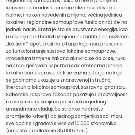
regionalnoj samoupravi. Iako su neke promjene
korisne i dobrodošle, one ni izbliza nisu dovoljne.
Naime, i nakon navedenih izmjena, većina jedinica
lokalne i regionalne samouprave funkcionirat će na
jednak način. Šteta je što se društvena energija, kao
i u slučaju prethodnih izmjena poznatih pod nazivom
„lex šerif“, opet troši na pitanja koja nisu presudna
za funkcioniranje sustava lokalne samouprave.
Procedura izmjene zakona aktivira se da bi se, ruku
na srce, rješavala usputna i čak efemerna pitanja
lokalne samouprave, dok se važna pitanja na koja
se godinama ukazuje u znanstvenoj i stručnoj
literaturi o lokalnoj samoupravi, sustavno ignoriraju.
Saborska rasprava također pokazuje i proizvoljnost
u usvojenim rješenjima pa se nakon jednog
amandmana vladajuće stranke naprosto
promijenio kriterij i po jednog zamjenika sad imaju
sve općine i gradovi s više od 10.000 stanovnika
(umjesto predloženih 35.000 stan.).