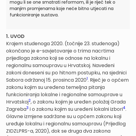
mogu li se one smatrati reformom, ili je riječ tek o
manjim promjenama koje neće bitno utjecati na
funkcioniranje sustava.
1. UVOD
Krajem studenoga 2020. (točnije 23. studenoga)
okončano je e-savjetovanje o trima nacrtima
prijedloga zakona koji se odnose na lokalnu i
regionalnu samoupravu u Hrvatskoj. Navedeni
zakoni doneseni su po hitnom postupku, na sjednici
1
Sabora održanoj 15. prosinca 2020
. Riječ je o općem
zakonu kojim su uređena temeljna pitanja
funkcioniranja lokalne i regionalne samouprave u
2
Hrvatskoj
, o zakonu kojim je uređen položaj Grada
3
4
Zagreba
i o zakonu kojim su uređeni lokalni izbori
.
Glavne izmjene sadržane su u općem zakonu koji
uređuje lokalnu i regionalnu samoupravu (Prijedlog
ZIDZLPRS-a, 2020), dok se druga dva zakona