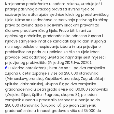
izmjenama predloženim u općem zakonu, uređuje još i
pitanje pasivnog biračkog prava za izvršno tijelo te
sazivanje konstituirajuće sjednice lokalnog predstavničkog
tijela. Njime se ujednačava ostvarivanje pasivnog biračkog
prava za izvršno tijelo s pasivnim biračkim pravom za
članove predstavničkog tijela. Pravo biti birani za
općinskog načelnika, gradonačelnika odnosno župana i
njihove zamjenike imat će kandidati koji na dan stupanja
na snagu odluke o raspisivanju izbora imaju prijavljeno
prebivalište na području jedinice za čije se tijelo izbori
provode, bez dodatnog uvjeta od najmanje šest mjeseci
prijavljenog prebivališta (Prijedlog ZIDZLI-a, 2020).
6
Sukladno obrazloženju, birat će se “… po dva zamjenika
župana u četiri županije s više od 250.000 stanovnika
(Primorsko-goranskoj, Osječko-baranjskoj, Zagrebačkoj i
Splitsko-dalmatinskoj, ukupno 8); po dva zamjenika
gradonačelnika u četiri grada s više od 100.000 stanovnika
(Osijeku, Rijeci, Splitu i Zagrebu, ukupno 8); po jedan
zamjenik župana u preostalih šesnaest županija sa do
250.000 stanovnika (ukupno 16); po jedan zamjenik
gradonačelnika u trinaest gradova s više od 35.000 do