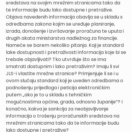
sredstava na svojim mrežnim stranicama tako da
te informacije budu lako dostupne i pretražive.
Objava navedenih informacija obavlja se u skladu s
odredbama zakona kojim se uređuje planiranje,
izrada, donošenje i izvršavanje proračuna te uputa i
drugih akata ministarstva nadležnog za financije.
Nameće se barem nekoliko pitanja. Koji je standard
lake dostupnosti i pretraživosti informacija koje bi se
trebale objavljivati? Tko utvrđuje što se ima
smatrati dostupnim i lako pretraživim? Imaju li svi
JLS-i vlastite mrežne stranice? Primjenjuje li se i u
ovom slučaju standard koji je uveden odredbama o
podnošenju prijedloga i peticija elektroničkim
putem „ako je to u skladu s tehničkim
mogućnostima općine, grada, odnosno županije“? I
konačno, kakva je sankcija za neobjavljivanje
informacija o trošenju proračunskih sredstava na
mrežnim stranicama tako da te informacije budu
lako dostupne i pretražive?