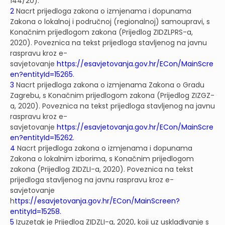
144/20).
2
Nacrt prijedloga zakona o izmjenama i dopunama
Zakona o lokalnoj i područnoj (regionalnoj) samoupravi, s
Konačnim prijedlogom zakona (Prijedlog ZIDZLPRS-a,
2020). Poveznica na tekst prijedloga stavljenog na javnu
raspravu kroz e-
savjetovanje
https://esavjetovanja.gov.hr/ECon/MainScre
en?entityId=15265
.
3
Nacrt prijedloga zakona o izmjenama Zakona o G
radu
Zagrebu, s Konačnim prijedlogom zakona (Prijedlog ZIZGZ-
a, 2020). Poveznica na tekst prijedloga stavljenog na javnu
raspravu kroz e-
savjetovanje
https://esavjetovanja.gov.hr/ECon/MainScre
en?entityId=15262
.
4
Nacrt prijedloga zakona o izmjenama i dopunama
Zakona o lokalnim izborima, s Konačnim prijedlogom
zakona (Prijedlog ZIDZLI-a, 2020). Poveznica na tekst
prijedloga stavljenog na javnu raspravu kroz e-
savjetovanje
h
ttps://esavjetovanja.gov.hr/ECon/MainScreen?
entityId=15258.
5
Izuzetak je Prijedlog ZIDZLI-a, 2020, koji uz usklađivanje s