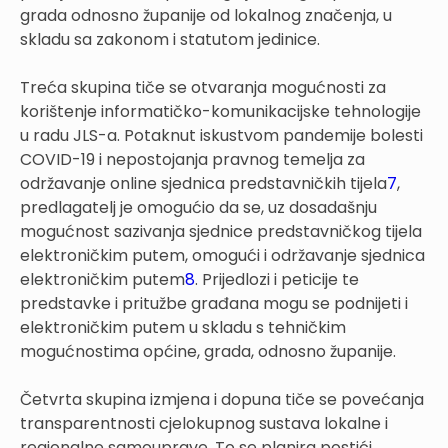
grada odnosno županije od lokalnog značenja, u
skladu sa zakonom i statutom jedinice.
Treća skupina tiče se otvaranja mogućnosti za
korištenje informatičko-komunikacijske tehnologije
u radu JLS-a. Potaknut iskustvom pandemije bolesti
COVID-19 i nepostojanja pravnog temelja za
održavanje online sjednica predstavničkih tijela
7
,
predlagatelj je omogućio da se, uz dosadašnju
mogućnost sazivanja sjednice predstavničkog tijela
elektroničkim putem, omogući i održavanje sjednica
elektroničkim putem
8
. Prijedlozi i peticije te
predstavke i pritužbe građana mogu se podnijeti i
elektroničkim putem u skladu s tehničkim
mogućnostima općine, grada, odnosno županije.
Četvrta skupina izmjena i dopuna tiče se povećanja
transparentnosti cjelokupnog sustava lokalne i
regionalne samouprave. To se planira postići