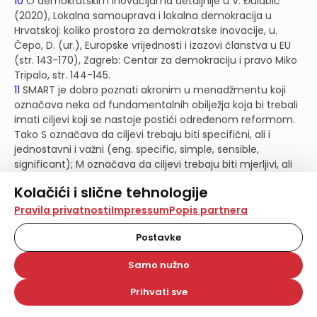
10
O demokratskim inovacijama detaljnije u V. Đulabić
(2020), Lokalna samouprava i lokalna demokracija u
Hrvatskoj: koliko prostora za demokratske inovacije, u.
Čepo, D. (ur.), Europske vrijednosti i izazovi članstva u EU
(str. 143-170), Zagreb: Centar za demokraciju i pravo Miko
Tripalo, str. 144-145.
11
SMART je dobro poznati akronim u menadžmentu koji
označava neka od fundamentalnih obilježja koja bi trebali
imati ciljevi koji se nastoje postići određenom reformom.
Tako S označava da ciljevi trebaju biti specifični, ali i
jednostavni i važni (eng. specific, simple, sensible,
significant); M označava da ciljevi trebaju biti mjerljivi, ali
istovremeno i smisleni i motivirajući (eng. measurable,
Kolačići i slične tehnologije
meaningful, motivating); slovo A označava da ciljevi
trebaju biti ostvarivi, jednako kao i dogovoreni s
Na našoj web stranici koristimo kolačiće i slične
Pravila privatnosti
Impressum
Popis partnera
tehnologije za pohranu, čitanje i obradu informacija na
adresatima (eng. achievable, agreed, attainable); R
vašem uređaju. Time poboljšavamo korisničko iskustvo,
Postavke
podrazumijeva da su ciljevi relevantni, ali i razumni,
analiziramo promet na stranici te prikazujemo sadržaje i
realistični, s dovoljno resursa za ostvarenje (eng. relevant,
oglase koji vas zanimaju. Korisnički profili mogu se kreirati
Samo nužno
reasonable, realistic and resourced, results-based); na
na više web stranica i uređaja u tu svrhu. Naši partneri
kraju, T označava da ciljevi moraju imati javnu vremensku
također koriste ove tehnologije.
Prihvati sve
dimenziju (eng. time bound, time-based, time limited,
Odabirom opcije „Samo nužno“ prihvaćate samo one
time/cost limited, timely, time-sensitive). Detaljnije na
kolačiće koji su potrebni za pravilno funkcioniranje naše