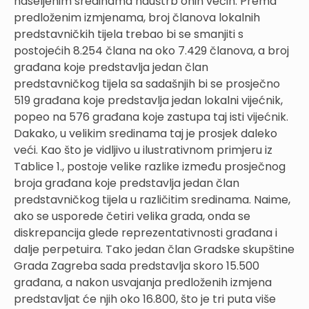
naseljenim sredinama nauštrb onih većih. Prema
predloženim izmjenama, broj članova lokalnih
predstavničkih tijela trebao bi se smanjiti s
postojećih 8.254 člana na oko 7.429 članova, a broj
građana koje predstavlja jedan član
predstavničkog tijela sa sadašnjih bi se prosječno
519 građana koje predstavlja jedan lokalni vijećnik,
popeo na 576 građana koje zastupa taj isti vijećnik.
Dakako, u velikim sredinama taj je prosjek daleko
veći. Kao što je vidljivo u ilustrativnom primjeru iz
Tablice 1., postoje velike razlike između prosječnog
broja građana koje predstavlja jedan član
predstavničkog tijela u različitim sredinama. Naime,
ako se usporede četiri velika grada, onda se
diskrepancija glede reprezentativnosti građana i
dalje perpetuira. Tako jedan član Gradske skupštine
Grada Zagreba sada predstavlja skoro 15.500
građana, a nakon usvajanja predloženih izmjena
predstavljat će njih oko 16.800, što je tri puta više