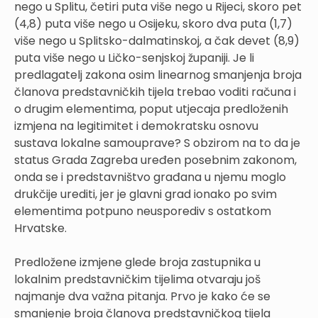
nego u Splitu, četiri puta više nego u Rijeci, skoro pet
(4,8) puta više nego u Osijeku, skoro dva puta (1,7)
više nego u Splitsko-dalmatinskoj, a čak devet (8,9)
puta više nego u Ličko-senjskoj županiji. Je li
predlagatelj zakona osim linearnog smanjenja broja
članova predstavničkih tijela trebao voditi računa i
o drugim elementima, poput utjecaja predloženih
izmjena na legitimitet i demokratsku osnovu
sustava lokalne samouprave? S obzirom na to da je
status Grada Zagreba uređen posebnim zakonom,
onda se i predstavništvo građana u njemu moglo
drukčije urediti, jer je glavni grad ionako po svim
elementima potpuno neusporediv s ostatkom
Hrvatske.
Predložene izmjene glede broja zastupnika u
lokalnim predstavničkim tijelima otvaraju još
najmanje dva važna pitanja. Prvo je kako će se
smanjenje broja članova predstavničkog tijela