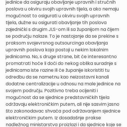
jedinice da osiguraju obavljanje upravnih i stručnih
poslova u okviru svojih upravnih tijela, a ako nemaju
mogućnost to osigurati u okviru svojih upravnih
tijela, dužne su osigurati obavljanje tih poslova
zajednički s drugim JLS-om ili sa županijom na čijem
se području nalaze. To je nastojanje da se prekine s
praksom svojevrsnog outsourcinga obavljanja
upravnih poslova koja postoji u nekim lokalnim
jedinicama. No, s druge strane, bit će interesantno
promatrati hoće li doći do nekog oblika suradnje s
jedinicama iste razine ili će županije iskoristiti tu
odredbu da se nametnu kao neizostavni kanali
dodatne centralizacije u odnosu na male jedinice na
svojem području. Pozitivno treba ocijeniti i
mogućnost da se sjednice predstavničkih tijela
održavaju elektroničkim putem, ali nije sasvim jasno
što zakonodavac shvaća pod održavanjem sjednice
elektroničkim putem. Iz dosadašnje prakse
nadležnog ministarstva proizlazi i da sjednice koje se