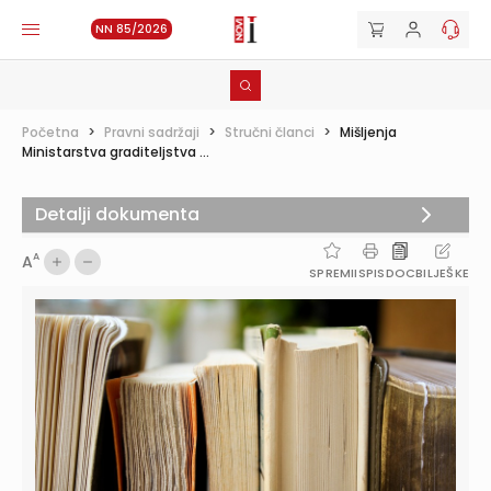
NN 85/2026
Početna
>
Pravni sadržaji
>
Stručni članci
>
Mišljenja
Ministarstva graditeljstva ...
Detalji dokumenta
A
A
SPREMI
ISPIS
DOC
BILJEŠKE