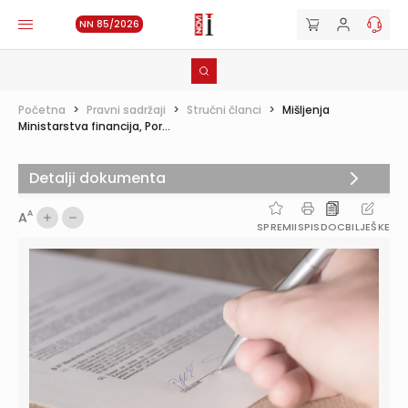
NN 85/2026
Početna
>
Pravni sadržaji
>
Stručni članci
>
Mišljenja
Ministarstva financija, Por...
Detalji dokumenta
A
A
SPREMI
ISPIS
DOC
BILJEŠKE