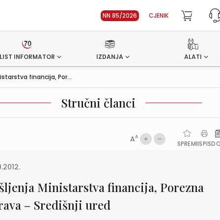
NN 85/2026
CJENIK
LIST INFORMATOR
IZDANJA
ALATI
istarstva financija, Por...
Stručni članci
A
A
SPREMI
ISPIS
D
0.2012.
šljenja Ministarstva financija, Porezna
rava – Središnji ured