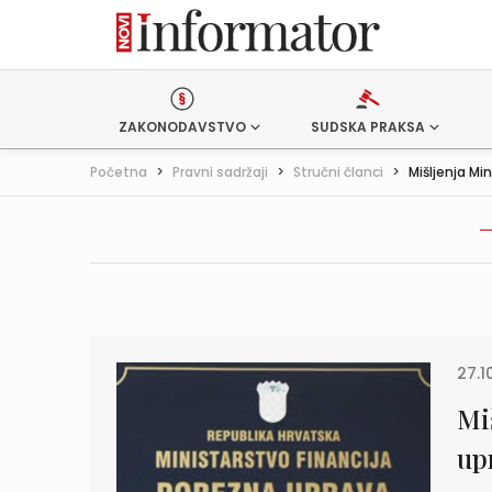
ZAKONODAVSTVO
SUDSKA PRAKSA
Početna
>
Pravni sadržaji
>
Stručni članci
>
Mišljenja Min
27.1
Mi
up