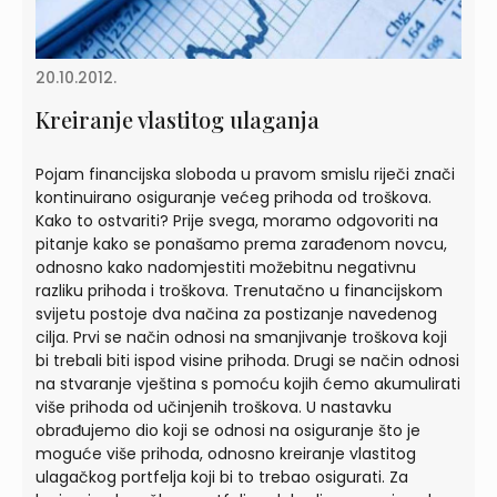
20.10.2012.
Kreiranje vlastitog ulaganja
Pojam financijska sloboda u pravom smislu riječi znači
kontinuirano osiguranje većeg prihoda od troškova.
Kako to ostvariti? Prije svega, moramo odgovoriti na
pitanje kako se ponašamo prema zarađenom novcu,
odnosno kako nadomjestiti možebitnu negativnu
razliku prihoda i troškova. Trenutačno u financijskom
svijetu postoje dva načina za postizanje navedenog
cilja. Prvi se način odnosi na smanjivanje troškova koji
bi trebali biti ispod visine prihoda. Drugi se način odnosi
na stvaranje vještina s pomoću kojih ćemo akumulirati
više prihoda od učinjenih troškova. U nastavku
obrađujemo dio koji se odnosi na osiguranje što je
moguće više prihoda, odnosno kreiranje vlastitog
ulagačkog portfelja koji bi to trebao osigurati. Za