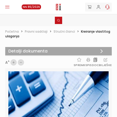
NN 85/2026
Početna
>
Pravni sadržaji
>
Stručni članci
>
Kreiranje vlastitog
ulaganja
Detalji dokumenta
A
A
SPREMI
ISPIS
DOC
BILJEŠKE