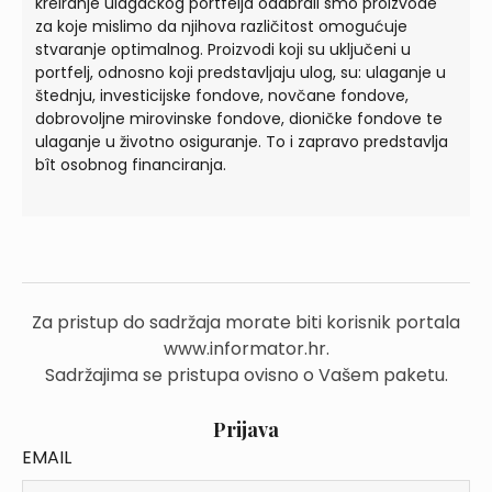
kreiranje ulagačkog portfelja odabrali smo proizvode
za koje mislimo da njihova različitost omogućuje
stvaranje optimalnog. Proizvodi koji su uključeni u
portfelj, odnosno koji predstavljaju ulog, su: ulaganje u
štednju, investicijske fondove, novčane fondove,
dobrovoljne mirovinske fondove, dioničke fondove te
ulaganje u životno osiguranje. To i zapravo predstavlja
bît osobnog financiranja.
Za pristup do sadržaja morate biti korisnik portala
www.informator.hr.
Sadržajima se pristupa ovisno o Vašem paketu.
Prijava
EMAIL