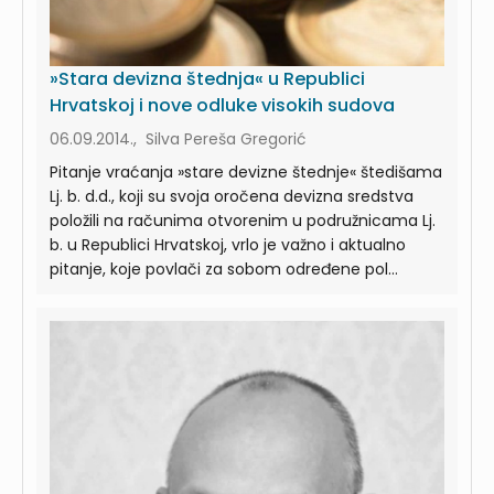
»Stara devizna štednja« u Republici
Hrvatskoj i nove odluke visokih sudova
06.09.2014., Silva Pereša Gregorić
Pitanje vraćanja »stare devizne štednje« štedišama
Lj. b. d.d., koji su svoja oročena devizna sredstva
položili na računima otvorenim u podružnicama Lj.
b. u Republici Hrvatskoj, vrlo je važno i aktualno
pitanje, koje povlači za sobom određene pol...