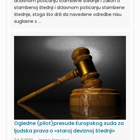
državnom poticanju stambene štednje i Zakon o
stambenoj štednji i državnom poticanju stambene
štednje, stoga što drži da navedene odredbe nisu
suglasne s ...
Ogledne (pilot)presude Europskog suda za
ljudska prava o »staroj deviznoj štednji«