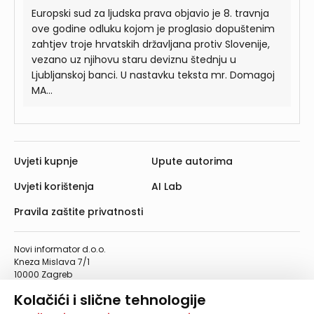
Europski sud za ljudska prava objavio je 8. travnja
ove godine odluku kojom je proglasio dopuštenim
zahtjev troje hrvatskih državljana protiv Slovenije,
vezano uz njihovu staru deviznu štednju u
Ljubljanskoj banci. U nastavku teksta mr. Domagoj
MA...
Uvjeti kupnje
Upute autorima
Uvjeti korištenja
AI Lab
Pravila zaštite privatnosti
Novi informator d.o.o.
Kneza Mislava 7/1
10000 Zagreb
Telefon: 01/4555-454
Kolačići i slične tehnologije
Telefaks: 01/4612-553
info@informator.hr