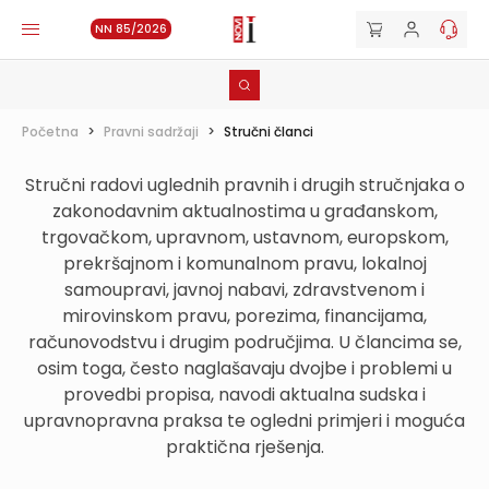
NN 85/2026
Početna
>
Pravni sadržaji
>
Stručni članci
Stručni radovi uglednih pravnih i drugih stručnjaka o
zakonodavnim aktualnostima u građanskom,
trgovačkom, upravnom, ustavnom, europskom,
prekršajnom i komunalnom pravu, lokalnoj
samoupravi, javnoj nabavi, zdravstvenom i
mirovinskom pravu, porezima, financijama,
računovodstvu i drugim područjima. U člancima se,
osim toga, često naglašavaju dvojbe i problemi u
provedbi propisa, navodi aktualna sudska i
upravnopravna praksa te ogledni primjeri i moguća
praktična rješenja.