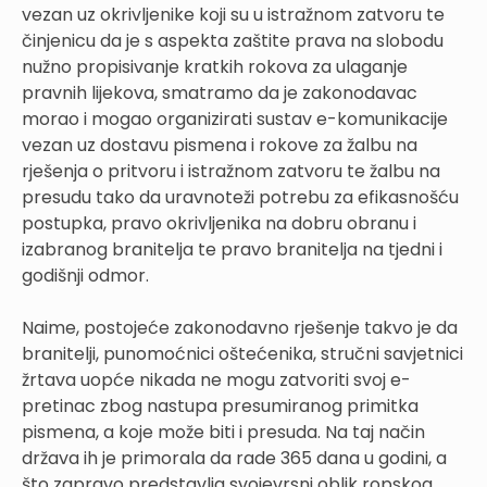
vezan uz okrivljenike koji su u istražnom zatvoru te
činjenicu da je s aspekta zaštite prava na slobodu
nužno propisivanje kratkih rokova za ulaganje
pravnih lijekova, smatramo da je zakonodavac
morao i mogao organizirati sustav e-komunikacije
vezan uz dostavu pismena i rokove za žalbu na
rješenja o pritvoru i istražnom zatvoru te žalbu na
presudu tako da uravnoteži potrebu za efikasnošću
postupka, pravo okrivljenika na dobru obranu i
izabranog branitelja te pravo branitelja na tjedni i
godišnji odmor.
Naime, postojeće zakonodavno rješenje takvo je da
branitelji, punomoćnici oštećenika, stručni savjetnici
žrtava uopće nikada ne mogu zatvoriti svoj e-
pretinac zbog nastupa presumiranog primitka
pismena, a koje može biti i presuda. Na taj način
država ih je primorala da rade 365 dana u godini, a
što zapravo predstavlja svojevrsni oblik ropskog