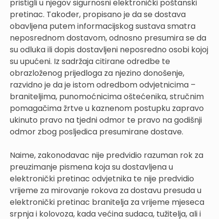
pristigli u njegov sigurnosni elektronički poštanski
pretinac. Također, propisano je da se dostava
obavljena putem informacijskog sustava smatra
neposrednom dostavom, odnosno presumira se da
su odluka ili dopis dostavljeni neposredno osobi kojoj
su upućeni. Iz sadržaja citirane odredbe te
obrazloženog prijedloga za njezino donošenje,
razvidno je da je istom odredbom odvjetnicima –
braniteljima, punomoćnicima oštećenika, stručnim
pomagačima žrtve u kaznenom postupku zapravo
ukinuto pravo na tjedni odmor te pravo na godišnji
odmor zbog posljedica presumirane dostave.
Naime, zakonodavac nije predvidio razuman rok za
preuzimanje pismena koja su dostavljena u
elektronički pretinac odvjetnika te nije predvidio
vrijeme za mirovanje rokova za dostavu presuda u
elektronički pretinac branitelja za vrijeme mjeseca
srpnja i kolovoza, kada većina sudaca, tužitelja, ali i