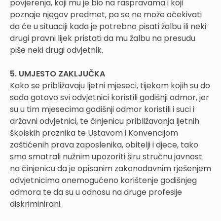
povjerenja, koji mu je bio na raspravama i koji
poznaje njegov predmet, pa se ne može očekivati
da će u situaciji kada je potrebno pisati žalbu ili neki
drugi pravni lijek pristati da mu žalbu na presudu
piše neki drugi odvjetnik.
5. UMJESTO ZAKLJUČKA
Kako se približavaju ljetni mjeseci, tijekom kojih su do
sada gotovo svi odvjetnici koristili godišnji odmor, jer
su u tim mjesecima godišnji odmor koristili i suci i
državni odvjetnici, te činjenicu približavanja ljetnih
školskih praznika te Ustavom i Konvencijom
zaštićenih prava zaposlenika, obitelji i djece, tako
smo smatrali nužnim upozoriti širu stručnu javnost
na činjenicu da je opisanim zakonodavnim rješenjem
odvjetnicima onemogućeno korištenje godišnjeg
odmora te da su u odnosu na druge profesije
diskriminirani.