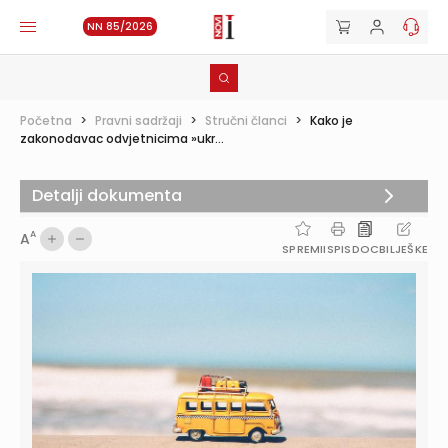
NN 85/2026
Početna
>
Pravni sadržaji
>
Stručni članci
>
Kako je
zakonodavac odvjetnicima »ukr...
Detalji dokumenta
A
A
SPREMI
ISPIS
DOC
BILJEŠKE