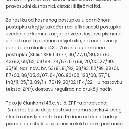
pravosudni dužnosnici, čistači ili liječnici itd.
Za razliku od kaznenog postupka, u parničnom
postupku u koji je također radi efikasnosti postupka
uvedena e-komunikacija i obveza dostave pismena
u elektronički pretinac odvjetnika, zakonodavac je
odredbom članka 143.c Zakona o parničnom
postupku (Sl. list SFRJ 4/77, 36/77, 6/80, 36/80,
43/82, 69/82, 58/84, 74/87, 57/89, 20/90, 27/90,
35/91, Nar. nov., br. 53/91, 91/92, 58/93, 112/99, 88/01,
117/03, 88/05, 2/07, 84/08, 96/08, 123/08, 57/11,
148/11, 25/13, 89/14, 70/19, 20/22 i 114/22 – u nastavku
teksta: ZPP), dostavu regulirao na drukčiji način.
Tako je člankom 143.c. st. 5. ZPP-a propisano:
„Smatrat će se da je dostava prema stavku 4. ovog
članka obavljena istekom 15 dana od dana kada je
pismeno pristiglo u sigurnosni elektronički poštanski