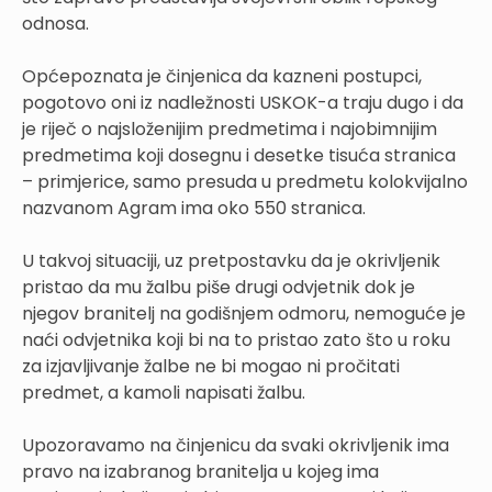
odnosa.
Općepoznata je činjenica da kazneni postupci,
pogotovo oni iz nadležnosti USKOK-a traju dugo i da
je riječ o najsloženijim predmetima i najobimnijim
predmetima koji dosegnu i desetke tisuća stranica
– primjerice, samo presuda u predmetu kolokvijalno
nazvanom Agram ima oko 550 stranica.
U takvoj situaciji, uz pretpostavku da je okrivljenik
pristao da mu žalbu piše drugi odvjetnik dok je
njegov branitelj na godišnjem odmoru, nemoguće je
naći odvjetnika koji bi na to pristao zato što u roku
za izjavljivanje žalbe ne bi mogao ni pročitati
predmet, a kamoli napisati žalbu.
Upozoravamo na činjenicu da svaki okrivljenik ima
pravo na izabranog branitelja u kojeg ima