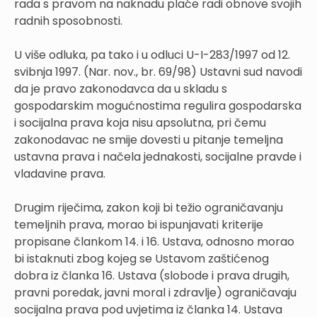
rada s pravom na naknadu plaće radi obnove svojih
radnih sposobnosti.
U više odluka, pa tako i u odluci U-I-283/1997 od 12.
svibnja 1997. (Nar. nov., br. 69/98) Ustavni sud navodi
da je pravo zakonodavca da u skladu s
gospodarskim mogućnostima regulira gospodarska
i socijalna prava koja nisu apsolutna, pri čemu
zakonodavac ne smije dovesti u pitanje temeljna
ustavna prava i načela jednakosti, socijalne pravde i
vladavine prava.
Drugim riječima, zakon koji bi težio ograničavanju
temeljnih prava, morao bi ispunjavati kriterije
propisane člankom 14. i 16. Ustava, odnosno morao
bi istaknuti zbog kojeg se Ustavom zaštićenog
dobra iz članka 16. Ustava (slobode i prava drugih,
pravni poredak, javni moral i zdravlje) ograničavaju
socijalna prava pod uvjetima iz članka 14. Ustava