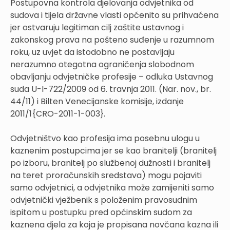
Postupovna kontrola djelovanja odvjetnika od
sudova i tijela državne vlasti općenito su prihvaćena
jer ostvaruju legitiman cilj zaštite ustavnog i
zakonskog prava na pošteno suđenje u razumnom
roku, uz uvjet da istodobno ne postavljaju
nerazumno otegotna ograničenja slobodnom
obavljanju odvjetničke profesije – odluka Ustavnog
suda U-I-722/2009 od 6. travnja 2011. (Nar. nov., br.
44/11) i Bilten Venecijanske komisije, izdanje
2011/1{CRO-2011-1-003}.
Odvjetništvo kao profesija ima posebnu ulogu u
kaznenim postupcima jer se kao branitelji (branitelj
po izboru, branitelj po službenoj dužnosti i branitelj
na teret proračunskih sredstava) mogu pojaviti
samo odvjetnici, a odvjetnika može zamijeniti samo
odvjetnički vježbenik s položenim pravosudnim
ispitom u postupku pred općinskim sudom za
kaznena djela za koja je propisana novčana kazna ili