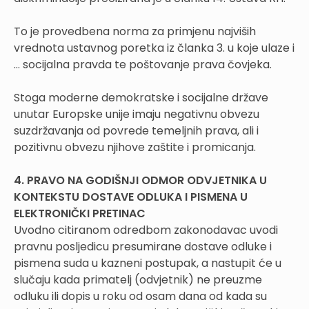
To je provedbena norma za primjenu najviših
vrednota ustavnog poretka iz članka 3. u koje ulaze i
… socijalna pravda te poštovanje prava čovjeka.
Stoga moderne demokratske i socijalne države
unutar Europske unije imaju negativnu obvezu
suzdržavanja od povrede temeljnih prava, ali i
pozitivnu obvezu njihove zaštite i promicanja.
4. PRAVO NA GODIŠNJI ODMOR ODVJETNIKA U
KONTEKSTU DOSTAVE ODLUKA I PISMENA U
ELEKTRONIČKI PRETINAC
Uvodno citiranom odredbom zakonodavac uvodi
pravnu posljedicu presumirane dostave odluke i
pismena suda u kazneni postupak, a nastupit će u
slučaju kada primatelj (odvjetnik) ne preuzme
odluku ili dopis u roku od osam dana od kada su