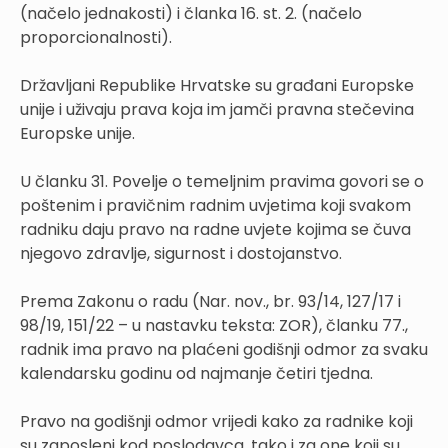
(načelo jednakosti) i članka 16. st. 2. (načelo
proporcionalnosti).
Državljani Republike Hrvatske su građani Europske
unije i uživaju prava koja im jamči pravna stečevina
Europske unije.
U članku 31. Povelje o temeljnim pravima govori se o
poštenim i pravičnim radnim uvjetima koji svakom
radniku daju pravo na radne uvjete kojima se čuva
njegovo zdravlje, sigurnost i dostojanstvo.
Prema Zakonu o radu (Nar. nov., br. 93/14, 127/17 i
98/19, 151/22 – u nastavku teksta: ZOR), članku 77.,
radnik ima pravo na plaćeni godišnji odmor za svaku
kalendarsku godinu od najmanje četiri tjedna.
Pravo na godišnji odmor vrijedi kako za radnike koji
su zaposleni kod poslodavca, tako i za one koji su