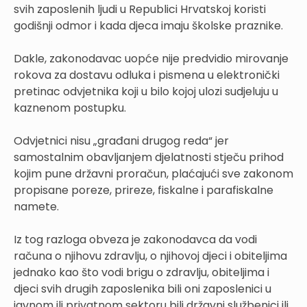
svih zaposlenih ljudi u Republici Hrvatskoj koristi
godišnji odmor i kada djeca imaju školske praznike.
Dakle, zakonodavac uopće nije predvidio mirovanje
rokova za dostavu odluka i pismena u elektronički
pretinac odvjetnika koji u bilo kojoj ulozi sudjeluju u
kaznenom postupku.
Odvjetnici nisu „građani drugog reda“ jer
samostalnim obavljanjem djelatnosti stječu prihod
kojim pune državni proračun, plaćajući sve zakonom
propisane poreze, prireze, fiskalne i parafiskalne
namete.
Iz tog razloga obveza je zakonodavca da vodi
računa o njihovu zdravlju, o njihovoj djeci i obiteljima
jednako kao što vodi brigu o zdravlju, obiteljima i
djeci svih drugih zaposlenika bili oni zaposlenici u
javnom ili privatnom sektoru bili državni službenici ili