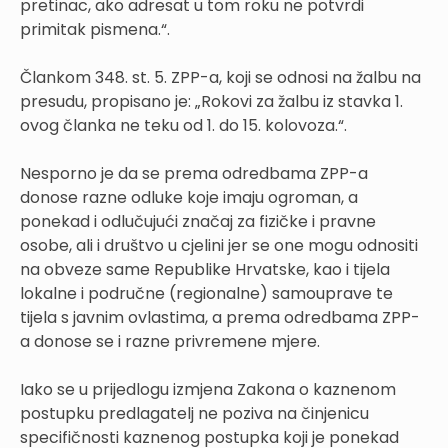
pretinac, ako adresat u tom roku ne potvrdi
primitak pismena.“.
Člankom 348. st. 5. ZPP-a, koji se odnosi na žalbu na
presudu, propisano je: „Rokovi za žalbu iz stavka 1.
ovog članka ne teku od 1. do 15. kolovoza.“.
Nesporno je da se prema odredbama ZPP-a
donose razne odluke koje imaju ogroman, a
ponekad i odlučujući značaj za fizičke i pravne
osobe, ali i društvo u cjelini jer se one mogu odnositi
na obveze same Republike Hrvatske, kao i tijela
lokalne i područne (regionalne) samouprave te
tijela s javnim ovlastima, a prema odredbama ZPP-
a donose se i razne privremene mjere.
Iako se u prijedlogu izmjena Zakona o kaznenom
postupku predlagatelj ne poziva na činjenicu
specifičnosti kaznenog postupka koji je ponekad