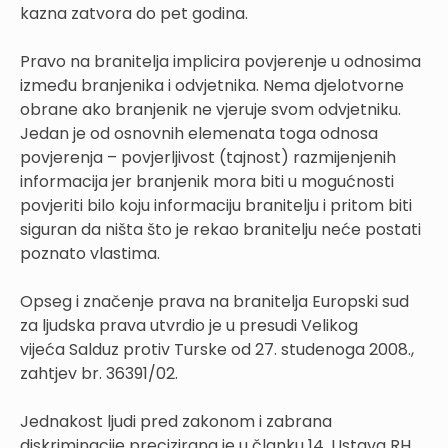
kazna zatvora do pet godina.
Pravo na branitelja implicira povjerenje u odnosima
između branjenika i odvjetnika. Nema djelotvorne
obrane ako branjenik ne vjeruje svom odvjetniku.
Jedan je od osnovnih elemenata toga odnosa
povjerenja – povjerljivost (tajnost) razmijenjenih
informacija jer branjenik mora biti u mogućnosti
povjeriti bilo koju informaciju branitelju i pritom biti
siguran da ništa što je rekao branitelju neće postati
poznato vlastima.
Opseg i značenje prava na branitelja Europski sud
za ljudska prava utvrdio je u presudi Velikog
vijeća Salduz protiv Turske od 27. studenoga 2008.,
zahtjev br. 36391/02.
Jednakost ljudi pred zakonom i zabrana
diskriminacije precizirana je u članku 14. Ustava RH.