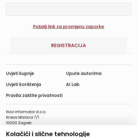
REGISTRACIJA
Uvjeti kupnje
Upute autorima
Uvjeti korištenja
AI Lab
Pravila zaštite privatnosti
Novi informator d.o.o.
Kneza Mislava 7/1
10000 Zagreb
Telefon: 01/4555-454
Kolačići i slične tehnologije
Telefaks: 01/4612-553