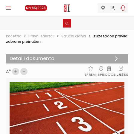
NN 85/2026
Početna
>
Pravni sadržaji
>
Stručni članci
>
Izuzetak od pravila
zabrane preinačen...
Detalji dokumenta
A
A
SPREMI
ISPIS
DOC
BILJEŠKE