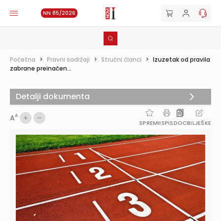
NN 85/2026
Početna
>
Pravni sadržaji
>
Stručni članci
>
Izuzetak od pravila
zabrane preinačen...
Detalji dokumenta
A
A
SPREMI
ISPIS
DOC
BILJEŠKE