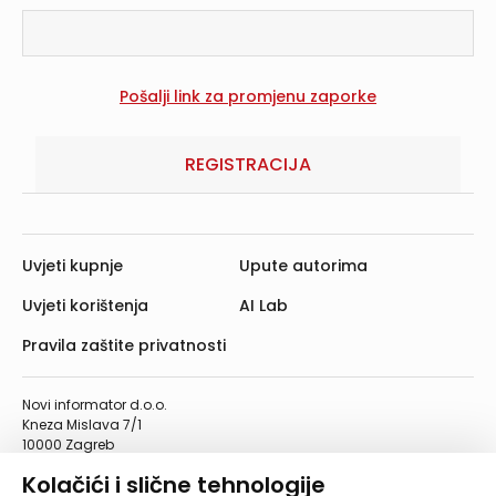
REGISTRACIJA
Uvjeti kupnje
Upute autorima
Uvjeti korištenja
AI Lab
Pravila zaštite privatnosti
Novi informator d.o.o.
Kneza Mislava 7/1
10000 Zagreb
Telefon: 01/4555-454
Kolačići i slične tehnologije
Telefaks: 01/4612-553