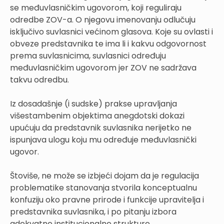
se međuvlasničkim ugovorom, koji reguliraju
odredbe ZOV-a. O njegovu imenovanju odlučuju
isključivo suvlasnici većinom glasova. Koje su ovlasti i
obveze predstavnika te ima li i kakvu odgovornost
prema suvlasnicima, suvlasnici određuju
međuvlasničkim ugovorom jer ZOV ne sadržava
takvu odredbu.
Iz dosadašnje (i sudske) prakse upravljanja
višestambenim objektima anegdotski dokazi
upućuju da predstavnik suvlasnika nerijetko ne
ispunjava ulogu koju mu određuje međuvlasnički
ugovor.
Štoviše, ne može se izbjeći dojam da je regulacija
problematike stanovanja stvorila konceptualnu
konfuziju oko pravne prirode i funkcije upravitelja i
predstavnika suvlasnika, i po pitanju izbora
adekvatne institucionalne strukture.