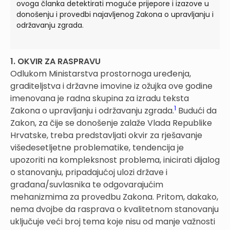
ovoga članka detektirati moguće prijepore i izazove u
donošenju i provedbi najavljenog Zakona o upravljanju i
održavanju zgrada.
1. OKVIR ZA RASPRAVU
Odlukom Ministarstva prostornoga uređenja,
graditeljstva i državne imovine iz ožujka ove godine
imenovana je radna skupina za izradu teksta
1
Zakona o upravljanju i održavanju zgrada.
Budući da
Zakon, za čije se donošenje zalaže Vlada Republike
Hrvatske, treba predstavljati okvir za rješavanje
višedesetljetne problematike, tendencija je
upozoriti na kompleksnost problema, inicirati dijalog
o stanovanju, pripadajućoj ulozi države i
građana/suvlasnika te odgovarajućim
mehanizmima za provedbu Zakona. Pritom, dakako,
nema dvojbe da rasprava o kvalitetnom stanovanju
uključuje veći broj tema koje nisu od manje važnosti