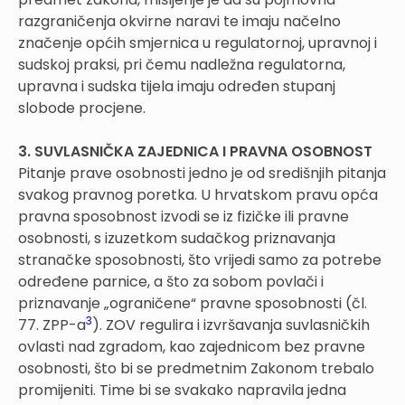
razgraničenja okvirne naravi te imaju načelno
značenje općih smjernica u regulatornoj, upravnoj i
sudskoj praksi, pri čemu nadležna regulatorna,
upravna i sudska tijela imaju određen stupanj
slobode procjene.
3. SUVLASNIČKA ZAJEDNICA I PRAVNA OSOBNOST
Pitanje prave osobnosti jedno je od središnjih pitanja
svakog pravnog poretka. U hrvatskom pravu opća
pravna sposobnost izvodi se iz fizičke ili pravne
osobnosti, s izuzetkom sudačkog priznavanja
stranačke sposobnosti, što vrijedi samo za potrebe
određene parnice, a što za sobom povlači i
priznavanje „ograničene“ pravne sposobnosti (čl.
3
77. ZPP-a
). ZOV regulira i izvršavanja suvlasničkih
ovlasti nad zgradom, kao zajednicom bez pravne
osobnosti, što bi se predmetnim Zakonom trebalo
promijeniti. Time bi se svakako napravila jedna