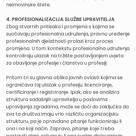
neimovinske štete.
4. PROFESIONALIZACIJA SLUŽBE UPRAVITELJA
Zbog stvarnih pritisaka i promjena s kojima se
suočavaju profesionalna udruženja, pravno uređenje
profesionalnih djelatnosti prolazi kroz proces
promjena. U tom kontekstu profesionalna udruženja
kontroliraju ulazak na tržište postavljanjem uvjeta
za obavljanje profesije i članstva u profesiji.
Pritom tri su glavna oblika javnih ovlasti kojima se
ograničava taj ulazak u profesiju: licenciranje,
certificiranje i registriranje. Ipak, ako se analizira
struktura sadašnjih upravitelja u poslovima
upravljanja zgradama, može se doći do zaključka da
sva ta društva imaju vrlo različitu organizacijsku
strukturu, pa je opravdano pitanje funkcioniraju li
ona i na koji način. Zapravo, pitanje koje treba
postaviti glasi: ostvaruju li ona svojim djelovanjem