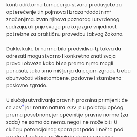
kontradiktorna tumačenja, stvara preduvjete za
opterećenje tih pojmova i izraza “dodatnim”
značenjima, izvan njihova poznatog i utvrđenog
sadržaja, ali prije svega preko jezgre vrijednost
potrebne za praktičnu provedbu takvog Zakona.
Dakle, kako bi norma bila predvidiva, tj. takva da
adresati mogu stvarno i konkretno znati svoja
prava i obveze kako bi se prema njima mogli
ponašati, tako smo mišljenja da pojam zgrade treba
obuhvaćati višestambene, poslovne i stambeno-
poslovne zgrade.
U slučaju utvrđivanja pravnih praznina primijenit će
2
se ZoV
jer rerum natura ZOV je u položaju općeg
prema posebnom, jer općenitije pravne norme (za
sada) ne samo da nema, nego i ne može biti. U
slučaju potencijalnog spora potpada li nešto pod
predmet zakona, mišljenje je da su pojmovna