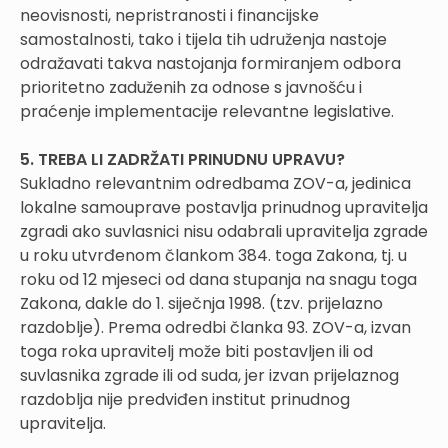
neovisnosti, nepristranosti i financijske
samostalnosti, tako i tijela tih udruženja nastoje
odražavati takva nastojanja formiranjem odbora
prioritetno zaduženih za odnose s javnošću i
praćenje implementacije relevantne legislative.
5. TREBA LI ZADRŽATI PRINUDNU UPRAVU?
Sukladno relevantnim odredbama ZOV-a, jedinica
lokalne samouprave postavlja prinudnog upravitelja
zgradi ako suvlasnici nisu odabrali upravitelja zgrade
u roku utvrđenom člankom 384. toga Zakona, tj. u
roku od 12 mjeseci od dana stupanja na snagu toga
Zakona, dakle do 1. siječnja 1998. (tzv. prijelazno
razdoblje). Prema odredbi članka 93. ZOV-a, izvan
toga roka upravitelj može biti postavljen ili od
suvlasnika zgrade ili od suda, jer izvan prijelaznog
razdoblja nije predviđen institut prinudnog
upravitelja.