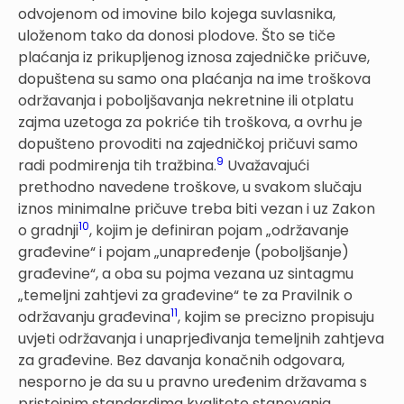
odvojenom od imovine bilo kojega suvlasnika,
uloženom tako da donosi plodove. Što se tiče
plaćanja iz prikupljenog iznosa zajedničke pričuve,
dopuštena su samo ona plaćanja na ime troškova
održavanja i poboljšavanja nekretnine ili otplatu
zajma uzetoga za pokriće tih troškova, a ovrhu je
dopušteno provoditi na zajedničkoj pričuvi samo
9
radi podmirenja tih tražbina.
Uvažavajući
prethodno navedene troškove, u svakom slučaju
iznos minimalne pričuve treba biti vezan i uz Zakon
10
o gradnji
, kojim je definiran pojam „održavanje
građevine“ i pojam „unapređenje (poboljšanje)
građevine“, a oba su pojma vezana uz sintagmu
„temeljni zahtjevi za građevine“ te za Pravilnik o
11
održavanju građevina
, kojim se precizno propisuju
uvjeti održavanja i unaprjeđivanja temeljnih zahtjeva
za građevine. Bez davanja konačnih odgovara,
nesporno je da su u pravno uređenim državama s
pristojnim standardima kvalitete stanovanja,