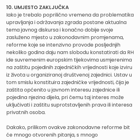
10. UMJESTO ZAKLJUČKA
Iako je trebalo poprilično vremena da problematika
upravljanja i održavanja zgrada postane aktualna
tema javnog diskursa i konačno dobije svoje
zasluženo mjesto u zakonodavnim promjenama,
reforme koje se intenzivno provode posljednjih
nekoliko godina daju nam slobodu konstatirati da RH
ide suvremenim europskim tijekovima usmjerenima
na zaštitu pojedinih zajedničkih vrijednosti koje izviru
iz života u organiziranoj društvenoj zajednici. Ustav u
tom smislu konstituira zajedničke vrijednosti, čija je
zaštita općenito u javnom interesu zajednice ili
pojedina njezina dijela, pri čemu taj interes može
uključivati i zaštitu suprotstavljenih prava ili interesa
privatnih osoba.
Dakako, prilikom ovakve zakonodavne reforme bit
će mnogo otvorenih pitanja, s mnogo