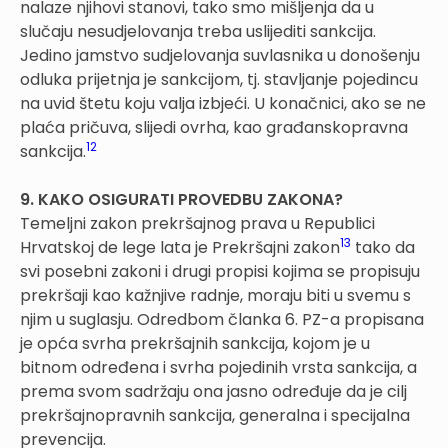
nalaze njihovi stanovi, tako smo mišljenja da u
slučaju nesudjelovanja treba uslijediti sankcija.
Jedino jamstvo sudjelovanja suvlasnika u donošenju
odluka prijetnja je sankcijom, tj. stavljanje pojedincu
na uvid štetu koju valja izbjeći. U konačnici, ako se ne
plaća pričuva, slijedi ovrha, kao građanskopravna
12
sankcija.
9. KAKO OSIGURATI PROVEDBU ZAKONA?
Temeljni zakon prekršajnog prava u Republici
13
Hrvatskoj de lege lata je Prekršajni zakon
tako da
svi posebni zakoni i drugi propisi kojima se propisuju
prekršaji kao kažnjive radnje, moraju biti u svemu s
njim u suglasju. Odredbom članka 6. PZ-a propisana
je opća svrha prekršajnih sankcija, kojom je u
bitnom određena i svrha pojedinih vrsta sankcija, a
prema svom sadržaju ona jasno određuje da je cilj
prekršajnopravnih sankcija, generalna i specijalna
prevencija.