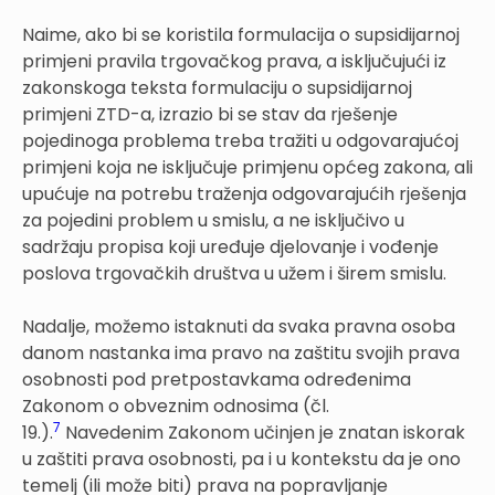
Naime, ako bi se koristila formulacija o supsidijarnoj
primjeni pravila trgovačkog prava, a isključujući iz
zakonskoga teksta formulaciju o supsidijarnoj
primjeni ZTD-a, izrazio bi se stav da rješenje
pojedinoga problema treba tražiti u odgovarajućoj
primjeni koja ne isključuje primjenu općeg zakona, ali
upućuje na potrebu traženja odgovarajućih rješenja
za pojedini problem u smislu, a ne isključivo u
sadržaju propisa koji uređuje djelovanje i vođenje
poslova trgovačkih društva u užem i širem smislu.
Nadalje, možemo istaknuti da svaka pravna osoba
danom nastanka ima pravo na zaštitu svojih prava
osobnosti pod pretpostavkama određenima
Zakonom o obveznim odnosima (čl.
7
19.).
Navedenim Zakonom učinjen je znatan iskorak
u zaštiti prava osobnosti, pa i u kontekstu da je ono
temelj (ili može biti) prava na popravljanje