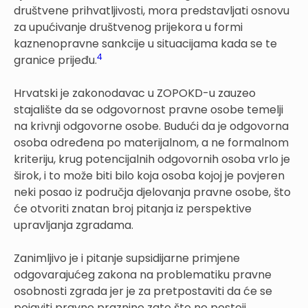
društvene prihvatljivosti, mora predstavljati osnovu
za upućivanje društvenog prijekora u formi
kaznenopravne sankcije u situacijama kada se te
4
granice prijeđu.
Hrvatski je zakonodavac u ZOPOKD-u zauzeo
stajalište da se odgovornost pravne osobe temelji
na krivnji odgovorne osobe. Budući da je odgovorna
osoba određena po materijalnom, a ne formalnom
kriteriju, krug potencijalnih odgovornih osoba vrlo je
širok, i to može biti bilo koja osoba kojoj je povjeren
neki posao iz područja djelovanja pravne osobe, što
će otvoriti znatan broj pitanja iz perspektive
upravljanja zgradama.
Zanimljivo je i pitanje supsidijarne primjene
odgovarajućeg zakona na problematiku pravne
osobnosti zgrada jer je za pretpostaviti da će se
pojaviti pravne praznine zato što ne postoji