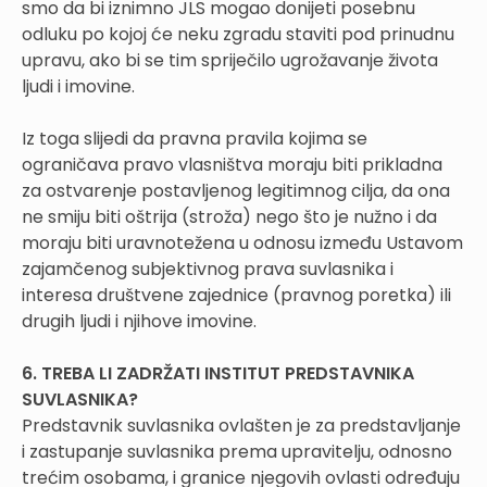
smo da bi iznimno JLS mogao donijeti posebnu
odluku po kojoj će neku zgradu staviti pod prinudnu
upravu, ako bi se tim spriječilo ugrožavanje života
ljudi i imovine.
Iz toga slijedi da pravna pravila kojima se
ograničava pravo vlasništva moraju biti prikladna
za ostvarenje postavljenog legitimnog cilja, da ona
ne smiju biti oštrija (stroža) nego što je nužno i da
moraju biti uravnotežena u odnosu između Ustavom
zajamčenog subjektivnog prava suvlasnika i
interesa društvene zajednice (pravnog poretka) ili
drugih ljudi i njihove imovine.
6. TREBA LI ZADRŽATI INSTITUT PREDSTAVNIKA
SUVLASNIKA?
Predstavnik suvlasnika ovlašten je za predstavljanje
i zastupanje suvlasnika prema upravitelju, odnosno
trećim osobama, i granice njegovih ovlasti određuju