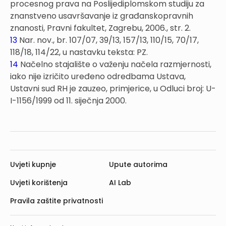
procesnog prava na Poslijediplomskom studiju za
znanstveno usavršavanje iz građanskopravnih
znanosti, Pravni fakultet, Zagrebu, 2006., str. 2.
13
Nar. nov., br. 107/07, 39/13, 157/13, 110/15, 70/17,
118/18, 114/22, u nastavku teksta: PZ.
14
Načelno stajalište o važenju načela razmjernosti,
iako nije izričito uređeno odredbama Ustava,
Ustavni sud RH je zauzeo, primjerice, u Odluci broj: U-
I-1156/1999 od 11. siječnja 2000.
Uvjeti kupnje
Upute autorima
Uvjeti korištenja
AI Lab
Pravila zaštite privatnosti