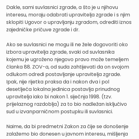
Dakle, sami suvlasnici zgrade, a što je u njihovu
interesu, moraju odabrati upravitelja zgrade i s njim
sklopiti Ugovor o upravljanju zgradom, odrediti iznos
zajedničke pričuve zgrade i dr.
Ako se suvlasnici ne mogu ili ne žele dogovoriti oko
izbora upravitelja zgrade, svaki od suvlasnika
kojemu je ugroženo njegovo pravo može temeljem
članka 88. ZOV-a, od suda zahtijevati da on svojom
odlukom odredi postavljanje upravitelja zgrade.
Ipak, nije rijetka praksa da i nakon dva i pol
desetljeća lokalna jedinica postavlja prinudnog
upravitelja iako bi nakon 1. siječnja 1998. (tzv.
prijelaznog razdoblja) za to bio nadležan isključivo
sud u izvanparničnom postupku ili suvlasnici.
Naime, da bi predmetni Zakon za čije se donošenje
zalažemo bio donesen u javnom interesu, mišljenja