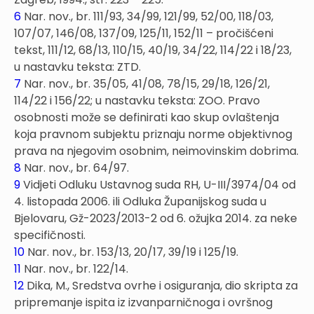
6
Nar. nov., br. 111/93, 34/99, 121/99, 52/00, 118/03,
107/07, 146/08, 137/09, 125/11, 152/11 – pročišćeni
tekst, 111/12, 68/13, 110/15, 40/19, 34/22, 114/22 i 18/23,
u nastavku teksta: ZTD.
7
Nar. nov., br. 35/05, 41/08, 78/15, 29/18, 126/21,
114/22 i 156/22; u nastavku teksta: ZOO. Pravo
osobnosti može se definirati kao skup ovlaštenja
koja pravnom subjektu priznaju norme objektivnog
prava na njegovim osobnim, neimovinskim dobrima.
8
Nar. nov., br. 64/97.
9
Vidjeti Odluku Ustavnog suda RH, U-III/3974/04 od
4. listopada 2006. ili Odluka Županijskog suda u
Bjelovaru, Gž-2023/2013-2 od 6. ožujka 2014. za neke
specifičnosti.
10
Nar. nov., br. 153/13, 20/17, 39/19 i 125/19.
11
Nar. nov., br. 122/14.
12
Dika, M., Sredstva ovrhe i osiguranja, dio skripta za
pripremanje ispita iz izvanparničnoga i ovršnog