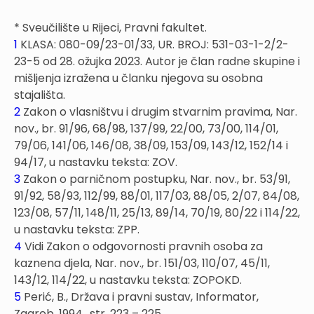
* Sveučilište u Rijeci, Pravni fakultet.
1
KLASA: 080-09/23-01/33, UR. BROJ: 531-03-1-2/2-
23-5 od 28. ožujka 2023. Autor je član radne skupine i
mišljenja izražena u članku njegova su osobna
stajališta.
2
Zakon o vlasništvu i drugim stvarnim pravima, Nar.
nov., br. 91/96, 68/98, 137/99, 22/00, 73/00, 114/01,
79/06, 141/06, 146/08, 38/09, 153/09, 143/12, 152/14 i
94/17, u nastavku teksta: ZOV.
3
Zakon o parničnom postupku, Nar. nov., br. 53/91,
91/92, 58/93, 112/99, 88/01, 117/03, 88/05, 2/07, 84/08,
123/08, 57/11, 148/11, 25/13, 89/14, 70/19, 80/22 i 114/22,
u nastavku teksta: ZPP.
4
Vidi Zakon o odgovornosti pravnih osoba za
kaznena djela, Nar. nov., br. 151/03, 110/07, 45/11,
143/12, 114/22, u nastavku teksta: ZOPOKD.
5
Perić, B., Država i pravni sustav, Informator,
Zagreb, 1994., str. 223 – 225.