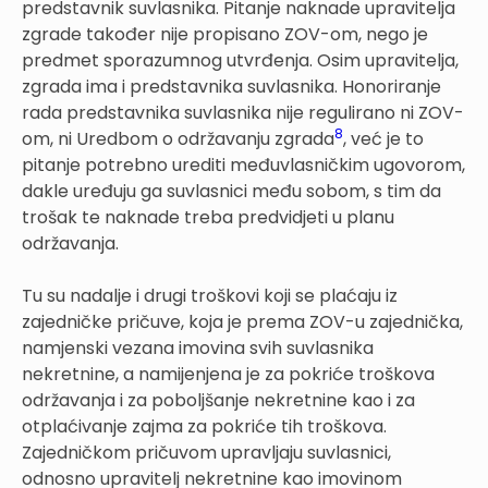
predstavnik suvlasnika. Pitanje naknade upravitelja
zgrade također nije propisano ZOV-om, nego je
predmet sporazumnog utvrđenja. Osim upravitelja,
zgrada ima i predstavnika suvlasnika. Honoriranje
rada predstavnika suvlasnika nije regulirano ni ZOV-
8
om, ni Uredbom o održavanju zgrada
, već je to
pitanje potrebno urediti međuvlasničkim ugovorom,
dakle uređuju ga suvlasnici među sobom, s tim da
trošak te naknade treba predvidjeti u planu
održavanja.
Tu su nadalje i drugi troškovi koji se plaćaju iz
zajedničke pričuve, koja je prema ZOV-u zajednička,
namjenski vezana imovina svih suvlasnika
nekretnine, a namijenjena je za pokriće troškova
održavanja i za poboljšanje nekretnine kao i za
otplaćivanje zajma za pokriće tih troškova.
Zajedničkom pričuvom upravljaju suvlasnici,
odnosno upravitelj nekretnine kao imovinom