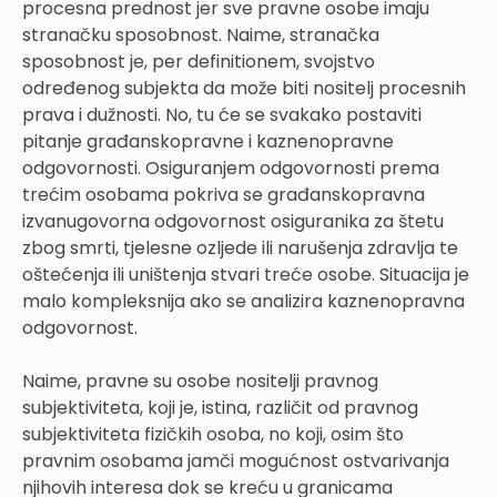
procesna prednost jer sve pravne osobe imaju
stranačku sposobnost. Naime, stranačka
sposobnost je, per definitionem, svojstvo
određenog subjekta da može biti nositelj procesnih
prava i dužnosti. No, tu će se svakako postaviti
pitanje građanskopravne i kaznenopravne
odgovornosti. Osiguranjem odgovornosti prema
trećim osobama pokriva se građanskopravna
izvanugovorna odgovornost osiguranika za štetu
zbog smrti, tjelesne ozljede ili narušenja zdravlja te
oštećenja ili uništenja stvari treće osobe. Situacija je
malo kompleksnija ako se analizira kaznenopravna
odgovornost.
Naime, pravne su osobe nositelji pravnog
subjektiviteta, koji je, istina, različit od pravnog
subjektiviteta fizičkih osoba, no koji, osim što
pravnim osobama jamči mogućnost ostvarivanja
njihovih interesa dok se kreću u granicama