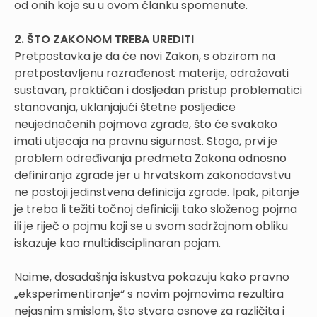
od onih koje su u ovom članku spomenute.
2. ŠTO ZAKONOM TREBA UREDITI
Pretpostavka je da će novi Zakon, s obzirom na
pretpostavljenu razrađenost materije, odražavati
sustavan, praktičan i dosljedan pristup problematici
stanovanja, uklanjajući štetne posljedice
neujednačenih pojmova zgrade, što će svakako
imati utjecaja na pravnu sigurnost. Stoga, prvi je
problem određivanja predmeta Zakona odnosno
definiranja zgrade jer u hrvatskom zakonodavstvu
ne postoji jedinstvena definicija zgrade. Ipak, pitanje
je treba li težiti točnoj definiciji tako složenog pojma
ili je riječ o pojmu koji se u svom sadržajnom obliku
iskazuje kao multidisciplinaran pojam.
Naime, dosadašnja iskustva pokazuju kako pravno
„eksperimentiranje“ s novim pojmovima rezultira
nejasnim smislom, što stvara osnove za različita i