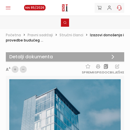
NN 85/2026
Početna
>
Pravni sadržaji
>
Stručni članci
>
Izazovi donošenja i
provedbe budućeg ...
Detalji dokumenta
A
A
SPREMI
ISPIS
DOC
BILJEŠKE