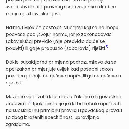
sveobuhvatnost pravnog sustava, jer se nikad ne
mogu riješiti svi slučajevi.
Naime, uvijek će postojati slučajevi koji se ne mogu
podvesti pod „svoju“ normu, jer je zakonodavac
takav slučaj previdio (nije predvidio da će se
5
pojaviti) ili ga je propustio (zaboravio) riješiti.
Dakle, supsidijarna primjena podrazumijeva da se
opći zakon primjenjuje uvijek kad posebni zakon
pojedino pitanje ne rješava uopće ili ga ne rješava u
cijelosti.
Možemo vjerovati da je riječ o Zakonu o trgovačkim
6
društvima.
Ipak, mišljenje je da bi trebalo upućivati
na supsidijarnu primjenu pravila trgovačkog prava, i
to zbog izraženih specifičnosti upravljanja
zgradama.