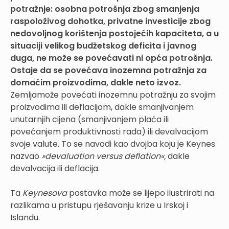
potražnje: osobna potrošnja zbog smanjenja
raspoloživog dohotka, privatne investicije zbog
nedovoljnog korištenja postojećih kapaciteta, a u
situaciji velikog budžetskog deficita i javnog
duga, ne može se povećavati ni opća potrošnja.
Ostaje da se povećava inozemna potražnja za
domaćim proizvodima, dakle neto izvoz.
Zemljamože povećati inozemnu potražnju za svojim
proizvodima ili deflacijom, dakle smanjivanjem
unutarnjih cijena (smanjivanjem plaća ili
povećanjem produktivnosti rada) ili devalvacijom
svoje valute. To se navodi kao dvojba koju je Keynes
nazvao
»devaluation versus deflation«,
dakle
devalvacija ili deflacija.
Ta
Keynesova
postavka može se lijepo ilustrirati na
razlikama u pristupu rješavanju krize u Irskoj i
Islandu.