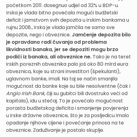
početkom 2011. dosegnuo udjel od 32% u BDP-u.
Irska je vlada bitno povećala mogući budžetski
deficit i jamstvom svih depozita u irskim bankama u
rujnu 2008., irska je vlada jamčila ne samo sve
depozite, nego i obveznice.
Jamčenje depozita bilo
je opravdano radi čuvanja od problema
likvidnosti banaka, jer se depoziti mogu brzo
podići iz banaka, ali obveznice ne.
Tako je na teret
irskih poreznih obveznika palo još oko 80 mlrd eura
obveznica, koje su strani investitori (špekulanti),
uglavnom banke, imali. Na taj se način smanjila
mogućnost da banke koje su bile nesolventne (čak i
Anglo Irish Bank,
čiji su gubitci bili dvostruko veći od
kapitala), idu u stečaj. To je povećalo mogućnost
porasta budžetskog deficita i smanjenje povjerenja
u irske državne obveznice, što je za posljedicu imalo
opadanje njihove cijene i povećanje prinosa na te
obveznice. Zaduživanje je postalo skuplje.