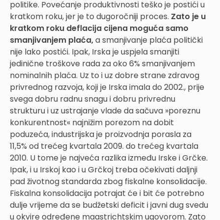
politike. Povećanje produktivnosti teško je postići u
kratkom roku, jer je to dugoročniji proces.
Zato je u
kratkom roku deflacija cijena moguća samo
smanjivanjem plaća,
a smanjivanje plaća politički
nije lako postići. Ipak, Irska je uspjela smanjiti
jedinične troškove rada za oko 6% smanjivanjem
nominalnih plaća. Uz to i uz dobre strane zdravog
privrednog razvoja, koji je Irska imala do 2002., prije
svega dobru radnu snagu i dobru privrednu
strukturu i uz ustrajanje vlade da sačuva »poreznu
konkurentnost« najnižim porezom na dobit
poduzeća, industrijska je proizvodnja porasla za
11,5% od trećeg kvartala 2009. do trećeg kvartala
2010. U tome je najveća razlika između Irske i Grčke.
Ipak, i u Irskoj kao i u Grčkoj treba očekivati daljnji
pad životnog standarda zbog fiskalne konsolidacije.
Fiskalna konsolidacija potrajat će i bit će potrebno
dulje vrijeme da se budžetski deficit i javni dug svedu
u okvire određene maastrichtskim ugovorom. Zato