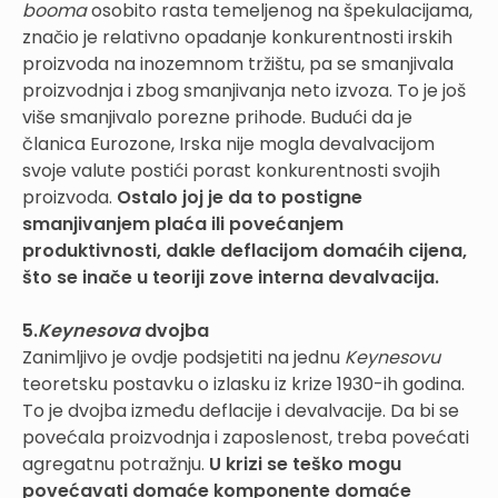
booma
osobito rasta temeljenog na špekulacijama,
značio je relativno opadanje konkurentnosti irskih
proizvoda na inozemnom tržištu, pa se smanjivala
proizvodnja i zbog smanjivanja neto izvoza. To je još
više smanjivalo porezne prihode. Budući da je
članica Eurozone, Irska nije mogla devalvacijom
svoje valute postići porast konkurentnosti svojih
proizvoda.
Ostalo joj je da to postigne
smanjivanjem plaća ili povećanjem
produktivnosti, dakle deflacijom domaćih cijena,
što se inače u teoriji zove interna devalvacija.
5.
Keynesova
dvojba
Zanimljivo je ovdje podsjetiti na jednu
Keynesovu
teoretsku postavku o izlasku iz krize 1930-ih godina.
To je dvojba između deflacije i devalvacije. Da bi se
povećala proizvodnja i zaposlenost, treba povećati
agregatnu potražnju.
U krizi se teško mogu
povećavati domaće komponente domaće