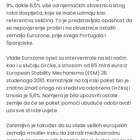
9%, dakle 6,5% više od njemačkih obveznica istog
roka dospijeća, koje se inače uzimaju kao
referentna veličina. To je predstavljalo opasnost da
se nepovjerenje proširi i na obveznice ostalih
zemalja Eurozone, prije svega Portugala i
Španjolske.
Vlade Eurozone opet su intervenirale na isti način
kao i u slučaju Grčke, s iznosom od 85 mlrd eura iz
European Stability Mechanisma (ESM) 28.
studenoga 2010. Kamatnjak na taj irski paket bio je
znatno iznad onoga na sredstva odobrena Grčkoj i
iznosio je 5,8%. Namjera je bila upozoriti ostale
zemlje da će se paket pomoći ubuduće odobravati
uza sve strože uvjete.
Zanimljivo je također da su vlade velikih europskih
zemalja »molile« Irsku da zatraži međunarodnu