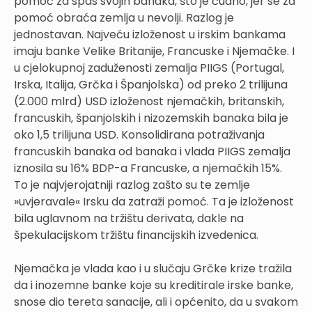
pomoć za spas svojih banaka, što je čudno, jer se za
pomoć obraća zemlja u nevolji. Razlog je
jednostavan. Najveću izloženost u irskim bankama
imaju banke Velike Britanije, Francuske i Njemačke. I
u cjelokupnoj zaduženosti zemalja PIIGS (Portugal,
Irska, Italija, Grčka i Španjolska) od preko 2 trilijuna
(2.000 mlrd) USD izloženost njemačkih, britanskih,
francuskih, španjolskih i nizozemskih banaka bila je
oko 1,5 trilijuna USD. Konsolidirana potraživanja
francuskih banaka od banaka i vlada PIIGS zemalja
iznosila su 16% BDP-a Francuske, a njemačkih 15%.
To je najvjerojatniji razlog zašto su te zemlje
»uvjeravale« Irsku da zatraži pomoć. Ta je izloženost
bila uglavnom na tržištu derivata, dakle na
špekulacijskom tržištu financijskih izvedenica.
Njemačka je vlada kao i u slučaju Grčke krize tražila
da i inozemne banke koje su kreditirale irske banke,
snose dio tereta sanacije, ali i općenito, da u svakom