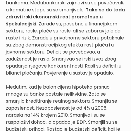
bankama. Međubankarski zajmovi su se povećavali,
a kamatne stope su se smanjivale.
Tako se do tada
zdravi irski ekonomski rast prometnuo u
špekulacijski.
Zarade su, posebno u financijskom
sektoru, rasle, plaće su rasle, ali se zaboravljalo da
raste i rizik. Zarade u privatnome sektoru potaknule
su, zbog demonstracijskog efekta rast plaća i u
javnome sektoru. Deficit se povećavao, a
zaduženost je rasla. Smanjivao se irski izvoz zbog
opadanja njegove konkurentnosti. Rasli su deficiti u
bilanci plaćanja. Povjerenje u sustav je opadalo.
Međutim, kad je balon cijena hipoteka prsnuo,
mnoge su banke postale nelikvidne. Zato se
smanjilo kreditiranje realnog sektora. Smanjila se
zaposlenost. Nezaposlenost je od 4% u 2006.
narasla na 14% krajem 2010. Smanjivali su se
raspoloživi dohoci, a opadao je BDP. Smanjili su se
budžetski prihodi. Rastao je budžetski deficit, koji je