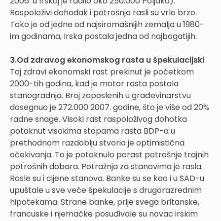
2006. u Irskoj je radilo oko 250.000 Poljaka).
Raspoloživi dohodak i potrošnja rasli su vrlo brzo.
Tako je od jedne od najsiromašnijih zemalja u 1980-
im godinama, Irska postala jedna od najbogatijih.
3.Od zdravog ekonomskog rasta u špekulacijski
Taj zdravi ekonomski rast prekinut je početkom
2000-tih godina, kad je motor rasta postala
stanogradnja. Broj zaposlenih u građevinarstvu
dosegnuo je 272.000 2007. godine, što je više od 20%
radne snage. Visoki rast raspoloživog dohotka
potaknut visokima stopama rasta BDP-a u
prethodnom razdoblju stvorio je optimistična
očekivanja. To je potaknulo porast potrošnje trajnih
potrošnih dobara. Potražnja za stanovima je rasla.
Rasle su i cijene stanova. Banke su se kao i u SAD-u
upuštale u sve veće špekulacije s drugorazrednim
hipotekama. Strane banke, prije svega britanske,
francuske i njemačke posuđivale su novac irskim