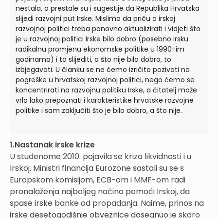
nestala, a prestale su i sugestije da Republika Hrvatska
slijedi razvojni put Irske. Mislimo da priču o irskoj
razvojnoj politici treba ponovno aktualizirati i vidjeti što
je u razvojnoj politici Irske bilo dobro (posebno irsku
radikalnu promjenu ekonomske politike u 1990-im
godinama) i to slijediti, a što nije bilo dobro, to
izbjegavati. U članku se ne ćemo izričito pozivati na
pogreške u hrvatskoj razvojnoj politici, nego ćemo se
koncentrirati na razvojnu politiku Irske, a čitatelj može
vrlo lako prepoznati i karakteristike hrvatske razvojne
politike i sam zaključiti što je bilo dobro, a što nije.
1.Nastanak irske krize
U studenome 2010. pojavila se kriza likvidnosti i u
Irskoj. Ministri financija Eurozone sastali su se s
Europskom komisijom, ECB-om i MMF-om radi
pronalaženja najboljeg načina pomoći Irskoj, da
spase irske banke od propadanja. Naime, prinos na
irske desetogodišnje obveznice dosegnuo je skoro