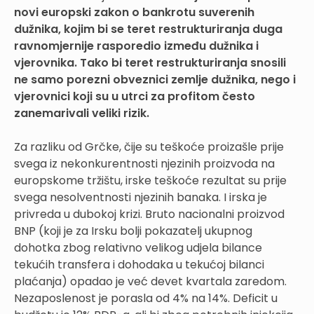
novi europski zakon o bankrotu suverenih
dužnika, kojim bi se teret restrukturiranja duga
ravnomjernije rasporedio između dužnika i
vjerovnika. Tako bi teret restrukturiranja snosili
ne samo porezni obveznici zemlje dužnika, nego i
vjerovnici koji su u utrci za profitom često
zanemarivali veliki rizik.
Za razliku od Grčke, čije su teškoće proizašle prije
svega iz nekonkurentnosti njezinih proizvoda na
europskome tržištu, irske teškoće rezultat su prije
svega nesolventnosti njezinih banaka. I irska je
privreda u dubokoj krizi. Bruto nacionalni proizvod
BNP (koji je za Irsku bolji pokazatelj ukupnog
dohotka zbog relativno velikog udjela bilance
tekućih transfera i dohodaka u tekućoj bilanci
plaćanja) opadao je već devet kvartala zaredom.
Nezaposlenost je porasla od 4% na 14%. Deficit u