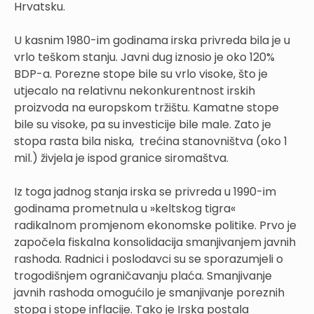
Hrvatsku.
U kasnim 1980-im godinama irska privreda bila je u
vrlo teškom stanju. Javni dug iznosio je oko 120%
BDP-a. Porezne stope bile su vrlo visoke, što je
utjecalo na relativnu nekonkurentnost irskih
proizvoda na europskom tržištu. Kamatne stope
bile su visoke, pa su investicije bile male. Zato je
stopa rasta bila niska, trećina stanovništva (oko 1
mil.) živjela je ispod granice siromaštva.
Iz toga jadnog stanja irska se privreda u 1990-im
godinama prometnula u »keltskog tigra«
radikalnom promjenom ekonomske politike. Prvo je
započela fiskalna konsolidacija smanjivanjem javnih
rashoda. Radnici i poslodavci su se sporazumjeli o
trogodišnjem ograničavanju plaća. Smanjivanje
javnih rashoda omogućilo je smanjivanje poreznih
stopa i stope inflacije. Tako je Irska postala