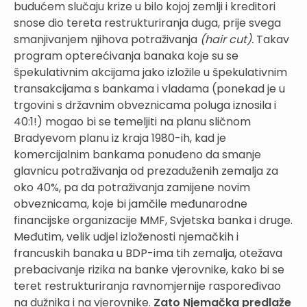
budućem slučaju krize u bilo kojoj zemlji i kreditori
snose dio tereta restrukturiranja duga, prije svega
smanjivanjem njihova potraživanja
(hair cut).
Takav
program opterećivanja banaka koje su se
špekulativnim akcijama jako izložile u špekulativnim
transakcijama s bankama i vladama (ponekad je u
trgovini s državnim obveznicama poluga iznosila i
40:1!) mogao bi se temeljiti na planu sličnom
Bradyevom planu iz kraja 1980-ih, kad je
komercijalnim bankama ponuđeno da smanje
glavnicu potraživanja od prezaduženih zemalja za
oko 40%, pa da potraživanja zamijene novim
obveznicama, koje bi jamčile međunarodne
financijske organizacije MMF, Svjetska banka i druge.
Međutim, velik udjel izloženosti njemačkih i
francuskih banaka u BDP-ima tih zemalja, otežava
prebacivanje rizika na banke vjerovnike, kako bi se
teret restrukturiranja ravnomjernije raspoređivao
na dužnika i na vjerovnike.
Zato Njemačka predlaže