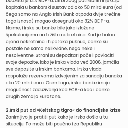
budžetu je 12% BDP-a, ali bi zbog potrebnih injekcija
kapitala u bankarski sustav od oko 50 mlrd eura (od
čega samo na Anglo Irish Bank otpada dvije trećine
toga iznosa) mogao dosegnuti oko 32% BDP-a.
Naime, i irske su banke bile jako izložene
špekulacijama na tržištu nekretnina. Kad je balon
cijena nekretnina i hipoteka puknuo, banke su
postale ne samo nelikvidne, nego neke i
nesolventne. Strani su depozitari počeli povlačiti
svoje depozite, iako je irska vlada već 2008. jamčila
sve depozite u irskim bankama. Irska vlada
raspolaže rezervama izdvojenim za sanaciju banaka
oko 20 mlrd eura. Osim toga, irske banke imaju
mogućnost zaduživanja kod ECB-a kao i banke
drugih zemalja Eurozone.
2.Irski put od »Keltskog tigra« do financijske krize
Zanimljivo je pratiti put kako je Irska došla u tu
situaciju. To može biti poučno i za Republiku