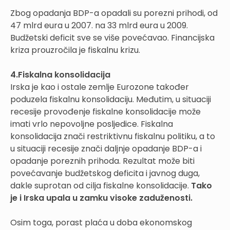
Zbog opadanja BDP-a opadali su porezni prihodi, od
47 mlrd eura u 2007. na 33 mlrd eura u 2009.
Budžetski deficit sve se više povećavao. Financijska
kriza prouzročila je fiskalnu krizu.
4.Fiskalna konsolidacija
Irska je kao i ostale zemlje Eurozone također
poduzela fiskalnu konsolidaciju. Međutim, u situaciji
recesije provođenje fiskalne konsolidacije može
imati vrlo nepovoljne posljedice. Fiskalna
konsolidacija znači restriktivnu fiskalnu politiku, a to
u situaciji recesije znači daljnje opadanje BDP-a i
opadanje poreznih prihoda. Rezultat može biti
povećavanje budžetskog deficita i javnog duga,
dakle suprotan od cilja fiskalne konsolidacije.
Tako
je i Irska upala u zamku visoke zaduženosti.
Osim toga, porast plaća u doba ekonomskog