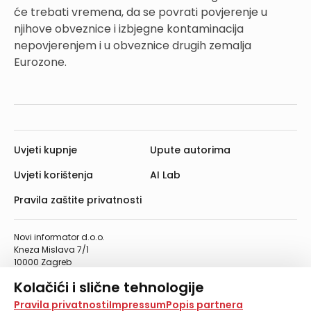
će trebati vremena, da se povrati povjerenje u
njihove obveznice i izbjegne kontaminacija
nepovjerenjem i u obveznice drugih zemalja
Eurozone.
Uvjeti kupnje
Upute autorima
Uvjeti korištenja
AI Lab
Pravila zaštite privatnosti
Novi informator d.o.o.
Kneza Mislava 7/1
10000 Zagreb
Telefon: 01/4555-454
Kolačići i slične tehnologije
Telefaks: 01/4612-553
info@informator.hr
Na našoj web stranici koristimo kolačiće i slične
Pravila privatnosti
Impressum
Popis partnera