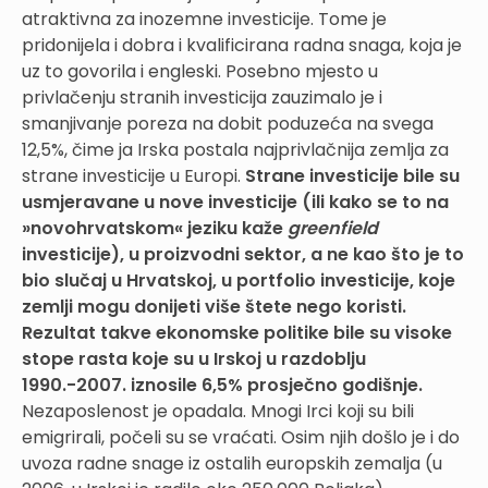
atraktivna za inozemne investicije. Tome je
pridonijela i dobra i kvalificirana radna snaga, koja je
uz to govorila i engleski. Posebno mjesto u
privlačenju stranih investicija zauzimalo je i
smanjivanje poreza na dobit poduzeća na svega
12,5%, čime ja Irska postala najprivlačnija zemlja za
strane investicije u Europi.
Strane investicije bile su
usmjeravane u nove investicije (ili kako se to na
»novohrvatskom« jeziku kaže
greenfield
investicije), u proizvodni sektor, a ne kao što je to
bio slučaj u Hrvatskoj, u portfolio investicije, koje
zemlji mogu donijeti više štete nego koristi.
Rezultat takve ekonomske politike bile su visoke
stope rasta koje su u Irskoj u razdoblju
1990.-2007. iznosile 6,5% prosječno godišnje.
Nezaposlenost je opadala. Mnogi Irci koji su bili
emigrirali, počeli su se vraćati. Osim njih došlo je i do
uvoza radne snage iz ostalih europskih zemalja (u