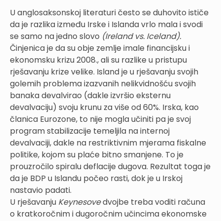
U anglosaksonskoj literaturi često se duhovito ističe
da je razlika između Irske i Islanda vrlo mala i svodi
se samo na jedno slovo
(Ireland vs. Iceland).
Činjenica je da su obje zemlje imale financijsku i
ekonomsku krizu 2008., ali su razlike u pristupu
rješavanju krize velike. Island je u rješavanju svojih
golemih problema izazvanih nelikvidnošću svojih
banaka devalvirao (dakle izvršio eksternu
devalvaciju) svoju krunu za više od 60%. Irska, kao
članica Eurozone, to nije mogla učiniti pa je svoj
program stabilizacije temeljila na internoj
devalvaciji, dakle na restriktivnim mjerama fiskalne
politike, kojom su plaće bitno smanjene. To je
prouzročilo spiralu deflacije dugova. Rezultat toga je
da je BDP u Islandu počeo rasti, dok je u Irskoj
nastavio padati.
U rješavanju
Keynesove
dvojbe treba voditi računa
o kratkoročnim i dugoročnim učincima ekonomske