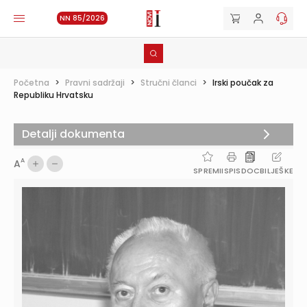
NN 85/2026
Početna
>
Pravni sadržaji
>
Stručni članci
>
Irski poučak za
Republiku Hrvatsku
Detalji dokumenta
A
A
SPREMI
ISPIS
DOC
BILJEŠKE