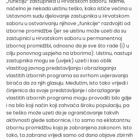
„funkciju“ zastupnika u Hrvatskom saboru. Naime,
načelno je nekada uistinu teško, kako ističe većina u
Ustavnom sudu djelovanje zastupnika u Hrvatskom
saboru u ostvarivanju njihove „funkcije“ razdvojiti od
izborne promidžbe (jer se uistinu može uzeti da su
zastupnici u Hrvatskom saboru u permanentnoj
izbornoj promidžbi, odnosno da je sve što rade (i) u
cilju ponovnog uspjeha na izborima). Uistinu, nastupi
zastupnika mogu se (uvijek) uzeti i kao oblik
vlastitog javnog predstavljanja i obrazlaganja
vlastitih izbornih programa sa svrhom uvjeravanja
birača da za njih glasuju. Međutim, isto tako vrijedi i
činjenica da svoje predstavljanje i obrazlaganje
vlastitih izbornih programa mogu provoditi bilo gdje
i na bilo koji način koji zahvaća široku populaciju, pa
se teško može uzeti da je ograničavanje takvih
aktivnosti glede sabornice, i to samo na eklatantnu
izbornu promidžbu koja je zabranjena zakonom. Isto
tako, ta zabrana vrijedi samo od dana objave zbirnih