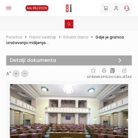
NN 85/2026
Početna
>
Pravni sadržaji
>
Stručni članci
>
Gdje je granica
izražavanja mišljenja...
Detalji dokumenta
A
A
SPREMI
ISPIS
DOC
BILJEŠKE