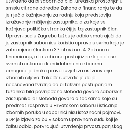
utvrđeno da bi sabornica bila „uredska prostorija“ u
smislu citirane odredbe Zakona o financiranju te da
je riječ o kažnjavanju za radnju koja predstavlja
izražavanje mišljenja zastupnika, a za koje se
kažnjava politička stranka čiji je taj zastupnik član.
Upravni sud u Zagrebu tužbu je odbio smatrajući da
je zastupnik sabornicu koristio upravo u svrhu koja je
zabranjena člankom 37. stavkom 4. Zakona o
financiranju, a ta zabrana postoji iz razloga da se
svim strankama i kandidatima na izborima
omoguće jednaka prava i uvjeti za ostvarivanje
izbornih ciljeva. Također, utvrdio je da je
neosnovana tvrdnja da bi takvim postupanjem
tuženika bila povrijeđena sloboda govora saborskih
zastupnika jer sloboda govora o točkama koje su
predmet rasprave u Hrvatskom saboru i isticanje
izbornih poruka u sabornici nisu istoznačni pojmovi.
SDP je izjavio žalbu Visokom upravnom sudu koji je
žalbu odbio, potvrđujući utvrđenja prvostupanjskog