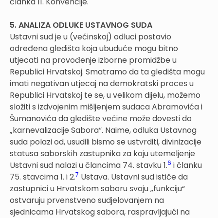
članka 11. Konvencije.
5. ANALIZA ODLUKE USTAVNOG SUDA
Ustavni sud je u (većinskoj) odluci postavio
određena gledišta koja ubuduće mogu bitno
utjecati na provođenje izborne promidžbe u
Republici Hrvatskoj. Smatramo da ta gledišta mogu
imati negativan utjecaj na demokratski proces u
Republici Hrvatskoj te se, u velikom dijelu, možemo
složiti s izdvojenim mišljenjem sudaca Abramovića i
Šumanovića da gledište većine može dovesti do
„karnevalizacije Sabora“. Naime, odluka Ustavnog
suda polazi od, usudili bismo se ustvrditi, divinizacije
statusa saborskih zastupnika za koju utemeljenje
6
Ustavni sud nalazi u člancima 74. stavku 1.
i članku
7
75. stavcima 1. i 2.
Ustava. Ustavni sud ističe da
zastupnici u Hrvatskom saboru svoju „funkciju“
ostvaruju prvenstveno sudjelovanjem na
sjednicama Hrvatskog sabora, raspravljajući na