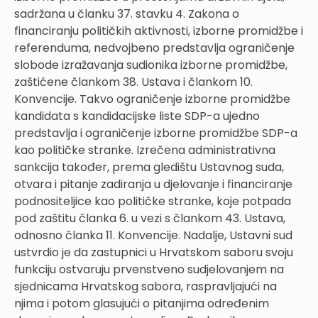
sadržana u članku 37. stavku 4. Zakona o
financiranju političkih aktivnosti, izborne promidžbe i
referenduma, nedvojbeno predstavlja ograničenje
slobode izražavanja sudionika izborne promidžbe,
zaštićene člankom 38. Ustava i člankom 10.
Konvencije. Takvo ograničenje izborne promidžbe
kandidata s kandidacijske liste SDP-a ujedno
predstavlja i ograničenje izborne promidžbe SDP-a
kao političke stranke. Izrečena administrativna
sankcija također, prema gledištu Ustavnog suda,
otvara i pitanje zadiranja u djelovanje i financiranje
podnositeljice kao političke stranke, koje potpada
pod zaštitu članka 6. u vezi s člankom 43. Ustava,
odnosno članka 11. Konvencije. Nadalje, Ustavni sud
ustvrdio je da zastupnici u Hrvatskom saboru svoju
funkciju ostvaruju prvenstveno sudjelovanjem na
sjednicama Hrvatskog sabora, raspravljajući na
njima i potom glasujući o pitanjima određenim