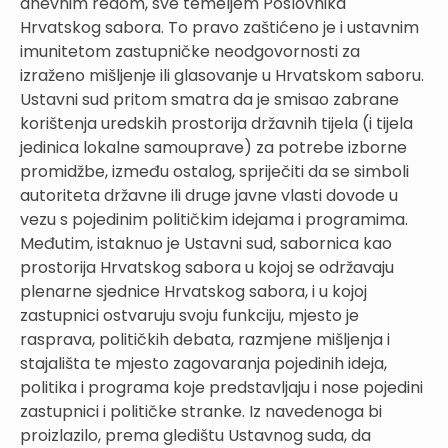
dnevnim redom, sve temeljem Poslovnika
Hrvatskog sabora. To pravo zaštićeno je i ustavnim
imunitetom zastupničke neodgovornosti za
izraženo mišljenje ili glasovanje u Hrvatskom saboru.
Ustavni sud pritom smatra da je smisao zabrane
korištenja uredskih prostorija državnih tijela (i tijela
jedinica lokalne samouprave) za potrebe izborne
promidžbe, između ostalog, spriječiti da se simboli
autoriteta državne ili druge javne vlasti dovode u
vezu s pojedinim političkim idejama i programima.
Međutim, istaknuo je Ustavni sud, sabornica kao
prostorija Hrvatskog sabora u kojoj se održavaju
plenarne sjednice Hrvatskog sabora, i u kojoj
zastupnici ostvaruju svoju funkciju, mjesto je
rasprava, političkih debata, razmjene mišljenja i
stajališta te mjesto zagovaranja pojedinih ideja,
politika i programa koje predstavljaju i nose pojedini
zastupnici i političke stranke. Iz navedenoga bi
proizlazilo, prema gledištu Ustavnog suda, da