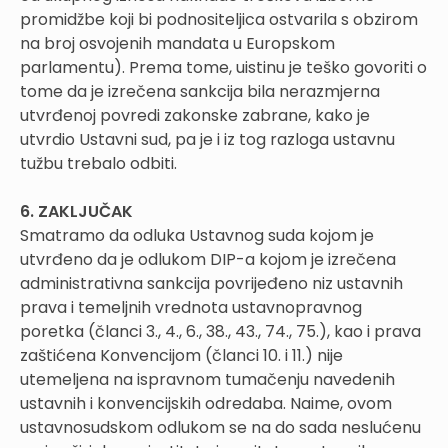
promidžbe koji bi podnositeljica ostvarila s obzirom
na broj osvojenih mandata u Europskom
parlamentu). Prema tome, uistinu je teško govoriti o
tome da je izrečena sankcija bila nerazmjerna
utvrđenoj povredi zakonske zabrane, kako je
utvrdio Ustavni sud, pa je i iz tog razloga ustavnu
tužbu trebalo odbiti.
6. ZAKLJUČAK
Smatramo da odluka Ustavnog suda kojom je
utvrđeno da je odlukom DIP-a kojom je izrečena
administrativna sankcija povrijeđeno niz ustavnih
prava i temeljnih vrednota ustavnopravnog
poretka (članci 3., 4., 6., 38., 43., 74., 75.), kao i prava
zaštićena Konvencijom (članci 10. i 11.) nije
utemeljena na ispravnom tumačenju navedenih
ustavnih i konvencijskih odredaba. Naime, ovom
ustavnosudskom odlukom se na do sada neslućenu