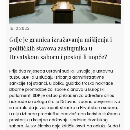
15.12.2023.
Gdje je granica izražavanja mišljenja i
političkih stavova zastupnika u
Hrvatskom saboru i postoji li uopće?
Prije dva mjeseca Ustavni sud RH usvojio je ustavnu
tužbu SDP-a u slučaju izricanja administrativne
sankcije toj stranci, u obliku gubitka troška naknade
izborne promidžbe za izbore članova u Europski
parlament. SDP je ostao prikraćen za određeni iznos
naknade iz razloga što je Državno izborno povjerenstvo
smatralo da je zastupnik stranke u Hrvatskom saboru,
u cilju izborne promidžbe neovlašteno koristio službenu
prostoriju u kojoj se održavaju sjednice Hrvatskog
sabora. Autor članka daje kritički osvrt na odluku Suda i