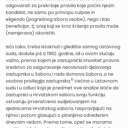
odgovarati za prekršaje pravila koje počini njezin
kandidat, ne samo po principu culpae in
eligendo (pogrešnog izbora osobe), nego i kao
beneficijar, tj. onaj koji se kroz kršenja pravila može
(namjerava) okoristiti.
Isto tako, treba istaknuti i gledište samog Ustavnog
suda, doduše još iz 1992. godine, ali u ovom slučaju
važno, prema kojem je zastupnički imunitet pravno
sredstvo za osiguravanje neovisnosti djelovanja
zastupnika u Saboru i rada domova Sabora, a ne
11
osobna privilegija zastupnika.
Većina u Ustavnom
sudu i u odluci koja je predmet ove analize ističe da
zastupnici u Hrvatskom saboru svoju funkciju
ostvaruju prvenstveno sudjelovanjem na
sjednicama Hrvatskog sabora, raspravljajući na
njima i potom glasujući o pitanjima određenim
dnevnim redom. Prema tome, opet se moramo