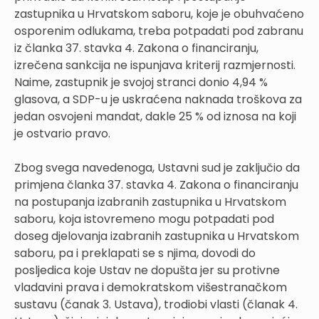
zastupnika u Hrvatskom saboru, koje je obuhvaćeno
osporenim odlukama, treba potpadati pod zabranu
iz članka 37. stavka 4. Zakona o financiranju,
izrečena sankcija ne ispunjava kriterij razmjernosti.
Naime, zastupnik je svojoj stranci donio 4,94 %
glasova, a SDP-u je uskraćena naknada troškova za
jedan osvojeni mandat, dakle 25 % od iznosa na koji
je ostvario pravo.
Zbog svega navedenoga, Ustavni sud je zaključio da
primjena članka 37. stavka 4. Zakona o financiranju
na postupanja izabranih zastupnika u Hrvatskom
saboru, koja istovremeno mogu potpadati pod
doseg djelovanja izabranih zastupnika u Hrvatskom
saboru, pa i preklapati se s njima, dovodi do
posljedica koje Ustav ne dopušta jer su protivne
vladavini prava i demokratskom višestranačkom
sustavu (čanak 3. Ustava), trodiobi vlasti (članak 4.