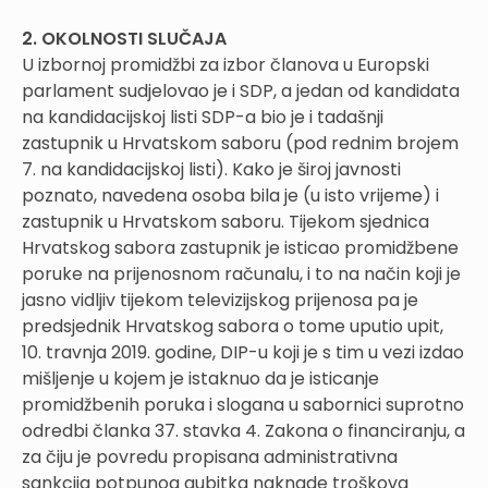
2. OKOLNOSTI SLUČAJA
U izbornoj promidžbi za izbor članova u Europski
parlament sudjelovao je i SDP, a jedan od kandidata
na kandidacijskoj listi SDP-a bio je i tadašnji
zastupnik u Hrvatskom saboru (pod rednim brojem
7. na kandidacijskoj listi). Kako je široj javnosti
poznato, navedena osoba bila je (u isto vrijeme) i
zastupnik u Hrvatskom saboru. Tijekom sjednica
Hrvatskog sabora zastupnik je isticao promidžbene
poruke na prijenosnom računalu, i to na način koji je
jasno vidljiv tijekom televizijskog prijenosa pa je
predsjednik Hrvatskog sabora o tome uputio upit,
10. travnja 2019. godine, DIP-u koji je s tim u vezi izdao
mišljenje u kojem je istaknuo da je isticanje
promidžbenih poruka i slogana u sabornici suprotno
odredbi članka 37. stavka 4. Zakona o financiranju, a
za čiju je povredu propisana administrativna
sankcija potpunog gubitka naknade troškova