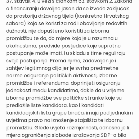
37. stavak 4. u vezi s člankom 63. stavkom 2. Zakona
o financiranju dovoljno jasan da se izvede zaključak
da prostoriju državnog tijela (konkretno Hrvatskog
sabora) koja se koristi za rad i obavljanje redovitih
dužnosti, nije dopušteno koristiti za izbornu
promidžbu te da, do mjere koja je u razumna u
okolnostima, predvide posljedice koje suprotno
postupanje može imati, i u skladu s time reguliraju
svoje postupanje. Prema njima, zadovoljen je i
zahtjev legitimnog cilja jer je svrha predmetne
norme osiguranje političkih aktivnosti, izborne
promidžbe i referenduma, doprinijeti osiguranju
jednakosti među kandidatima, dakle da u vrijeme
izborne promidžbe sve političke stranke koje su
predložile liste kandidata, kao i kandidati
kandidacijskih lista grupe birača, imaju pod jednakim
uvjetima pravo na iznošenje stajališta te izbornu
promidžbu. Glede uvjeta razmjernosti, odnosno je li
mjera ograničenja slobode izražavanja SDP-a bila