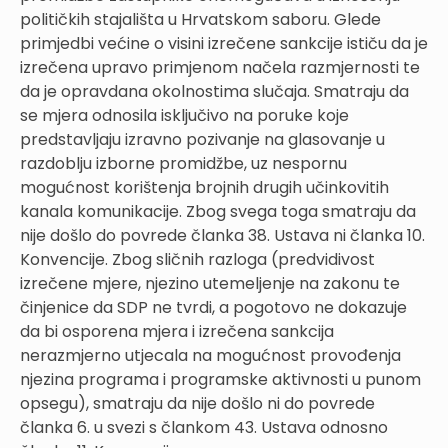
političkih stajališta u Hrvatskom saboru. Glede
primjedbi većine o visini izrečene sankcije ističu da je
izrečena upravo primjenom načela razmjernosti te
da je opravdana okolnostima slučaja. Smatraju da
se mjera odnosila isključivo na poruke koje
predstavljaju izravno pozivanje na glasovanje u
razdoblju izborne promidžbe, uz nespornu
mogućnost korištenja brojnih drugih učinkovitih
kanala komunikacije. Zbog svega toga smatraju da
nije došlo do povrede članka 38. Ustava ni članka 10.
Konvencije. Zbog sličnih razloga (predvidivost
izrečene mjere, njezino utemeljenje na zakonu te
činjenice da SDP ne tvrdi, a pogotovo ne dokazuje
da bi osporena mjera i izrečena sankcija
nerazmjerno utjecala na mogućnost provođenja
njezina programa i programske aktivnosti u punom
opsegu), smatraju da nije došlo ni do povrede
članka 6. u svezi s člankom 43. Ustava odnosno