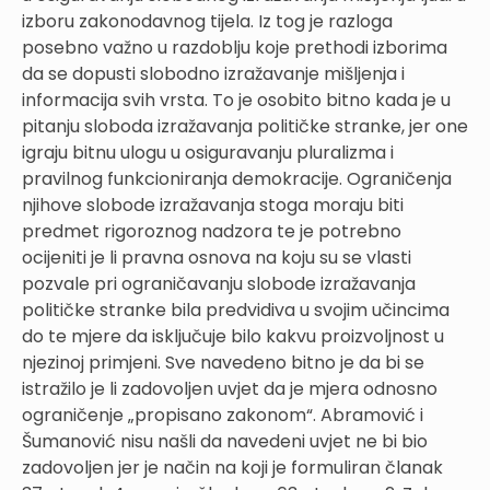
izboru zakonodavnog tijela. Iz tog je razloga
posebno važno u razdoblju koje prethodi izborima
da se dopusti slobodno izražavanje mišljenja i
informacija svih vrsta. To je osobito bitno kada je u
pitanju sloboda izražavanja političke stranke, jer one
igraju bitnu ulogu u osiguravanju pluralizma i
pravilnog funkcioniranja demokracije. Ograničenja
njihove slobode izražavanja stoga moraju biti
predmet rigoroznog nadzora te je potrebno
ocijeniti je li pravna osnova na koju su se vlasti
pozvale pri ograničavanju slobode izražavanja
političke stranke bila predvidiva u svojim učincima
do te mjere da isključuje bilo kakvu proizvoljnost u
njezinoj primjeni. Sve navedeno bitno je da bi se
istražilo je li zadovoljen uvjet da je mjera odnosno
ograničenje „propisano zakonom“. Abramović i
Šumanović nisu našli da navedeni uvjet ne bi bio
zadovoljen jer je način na koji je formuliran članak