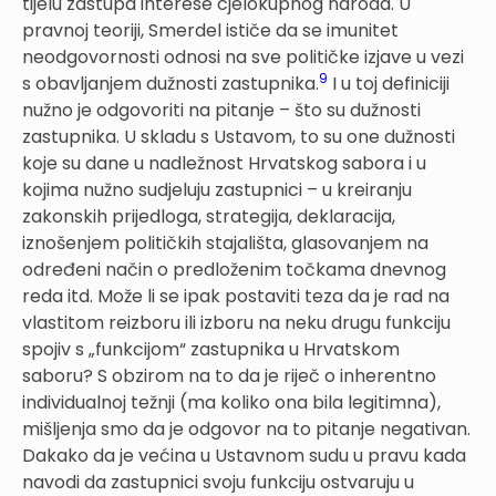
tijelu zastupa interese cjelokupnog naroda. U
pravnoj teoriji, Smerdel ističe da se imunitet
neodgovornosti odnosi na sve političke izjave u vezi
9
s obavljanjem dužnosti zastupnika.
I u toj definiciji
nužno je odgovoriti na pitanje – što su dužnosti
zastupnika. U skladu s Ustavom, to su one dužnosti
koje su dane u nadležnost Hrvatskog sabora i u
kojima nužno sudjeluju zastupnici – u kreiranju
zakonskih prijedloga, strategija, deklaracija,
iznošenjem političkih stajališta, glasovanjem na
određeni način o predloženim točkama dnevnog
reda itd. Može li se ipak postaviti teza da je rad na
vlastitom reizboru ili izboru na neku drugu funkciju
spojiv s „funkcijom“ zastupnika u Hrvatskom
saboru? S obzirom na to da je riječ o inherentno
individualnoj težnji (ma koliko ona bila legitimna),
mišljenja smo da je odgovor na to pitanje negativan.
Dakako da je većina u Ustavnom sudu u pravu kada
navodi da zastupnici svoju funkciju ostvaruju u