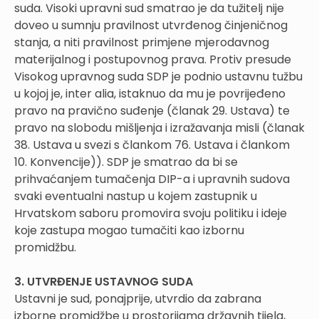
suda. Visoki upravni sud smatrao je da tužitelj nije
doveo u sumnju pravilnost utvrđenog činjeničnog
stanja, a niti pravilnost primjene mjerodavnog
materijalnog i postupovnog prava. Protiv presude
Visokog upravnog suda SDP je podnio ustavnu tužbu
u kojoj je, inter alia, istaknuo da mu je povrijeđeno
pravo na pravično suđenje (članak 29. Ustava) te
pravo na slobodu mišljenja i izražavanja misli (članak
38. Ustava u svezi s člankom 76. Ustava i člankom
10. Konvencije)). SDP je smatrao da bi se
prihvaćanjem tumačenja DIP-a i upravnih sudova
svaki eventualni nastup u kojem zastupnik u
Hrvatskom saboru promovira svoju politiku i ideje
koje zastupa mogao tumačiti kao izbornu
promidžbu.
3. UTVRĐENJE USTAVNOG SUDA
Ustavni je sud, ponajprije, utvrdio da zabrana
izborne promidžbe u prostorijama državnih tijela,