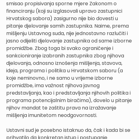
smisao propisivanja sporne mjere Zakonom o
financiranju (koji su izglasovali upravo zastupnici
Hrvatskog sabora) zasigurno nije bio dovesti u
pitanje djelovanje samih zastupnika. Naime, prema
mišljenju Ustavnog suda, nije jednostavno razlučiti i
jasno odijeliti djelovanje zastupnika od same izborne
promidžbe. Zbog toga bi svako ograničenje i
sankcioniranje izabranih zastupnika zbog njihova
djelovanja, odnosno iznošenja mišljenja, stavova,
ideja, programa i politika u Hrvatskom saboru (a
koje neminovno, i ne samo u vrijeme izborne
promidžbe, ima važnost njihova javnog
predstavljanja, kao i predstavljanja njihovih politika i
programa potencijalnim biračima), dovelo u pitanje
njihov mandat te zaštitu prava na izražavanje
mišljenja imunitetom neodgovornosti.
Ustavni sud je posebno istaknuo da, čak i kada bi se
prihvatilo da konkretan istup i postupanje