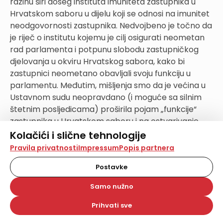
razinu širi doseg instituta imuniteta zastupnika u
Hrvatskom saboru u dijelu koji se odnosi na imunitet
neodgovornosti zastupnika. Nedvojbeno je točno da
je riječ o institutu kojemu je cilj osigurati neometan
rad parlamenta i potpunu slobodu zastupničkog
djelovanja u okviru Hrvatskog sabora, kako bi
zastupnici neometano obavljali svoju funkciju u
parlamentu. Međutim, mišljenja smo da je većina u
Ustavnom sudu neopravdano (i moguće sa silnim
štetnim posljedicama) proširila pojam „funkcije“
zastupnika u Hrvatskom saboru i na ostvarivanje
osobnog odnosno stranačkog interesa. Smatramo
Kolačići i slične tehnologije
da ostvarivanje inherentno partikularnih interesa
Na našoj web stranici koristimo kolačiće i slične
Pravila privatnosti
Impressum
Popis partnera
tehnologije za pohranu, čitanje i obradu informacija na
nikako nije mogao biti niti jest cilj ustavotvorca kada
vašem uređaju. Time poboljšavamo korisničko iskustvo,
Postavke
je uspostavljao pojam „funkcije“ zastupnika u
analiziramo promet na stranici te prikazujemo sadržaje i
Hrvatskom saboru. Ponovimo, „funkcija“ zastupnika
oglase koji vas zanimaju. Korisnički profili mogu se kreirati
Samo nužno
na više web stranica i uređaja u tu svrhu. Naši partneri
u Hrvatskom saboru je, prema Ustavu,
također koriste ove tehnologije.
predstavljanje građana i donošenje zakona – na
Prihvati sve
Odabirom opcije „Samo nužno“ prihvaćate samo one
korist cijelom društvu. Dakako da će, ako pojedini
kolačiće koji su potrebni za pravilno funkcioniranje naše