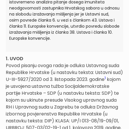
istovremeno analizira pitanje dosega imuniteta
neodgovornosti zastupnika Hrvatskog sabora u odnosu
na slobodu izražavanja mišljenja jer je Ustavni sud,
osim povrede članka 6. u vezi s člankom 43. Ustava i
članka 11. Europske konvencije, utvrdio povredu slobode
izražavanja mišljenja iz članka 38. Ustava i članka 10.
Europske konvencije.
1. UVOD
Povod pisanju ovoga rada je odluka Ustavnog suda
Republike Hrvatske (u nastavku teksta: Ustavni sud)
1
U-III-5927/2020 od 3. listopada 2023. godine
kojom
je usvojena ustavna tužba Socijaldemokratske
partije Hrvatske – SDP (u nastavku teksta: SDP) te
kojom su ukinute presude Visokog upravnog suda
RH i Upravnog suda u Zagrebu te odluka Državnog
izbornog povjerenstva Republike Hrvatske (u
nastavku teksta: DIP) KLASA: UP/I 013-08/19-09/01,
URBROJ: 507-03/02-19-1 od 1. kolovoza 2019. godine.