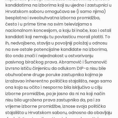
kandidatima na izborima koji su ujedno i zastupnici u
Hrvatskom saboru omogućava se (i samo njima)
besplatna i sveobuhvatna izborna promidžba,
često i u prime time na svim televizijama s
nacionalnom koncesijom, a koju bi inače, kao i ostali
kandidati koji nemaju tu povlasticu morali platiti. To
ih, nedvojbeno, stavlja u povoljniji položaj u odnosu
na sve ostale potencijalne kandidate na izborima,
što onda znači i nejednakost u ostvarivanju
pasivnog biračkog prava. Abramović i Šumanović
izvrsno ističu činjenicu da odlukom DIP-a nisu bile
obuhvaćene druge poruke zastupnika kojima je
izražavao inherentno politička stajališta, nego samo
ona koja su očito i nesporno bila isključivo u cilju
izborne promidžbe, pa je jasno da ni na koji način
nisu bila ugrožena prava zastupnika da, pa i za
vrijeme izborne promidžbe, iznose svoja politička
stajališta u Hrvatskom saboru, odnosno da obavljaju