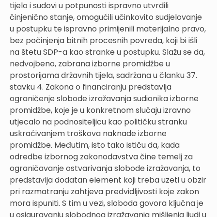
tijelo i sudovi u potpunosti ispravno utvrdili
činjenično stanje, omogućili učinkovito sudjelovanje
u postupku te ispravno primijenili materijalno pravo,
bez počinjenja bitnih procesnih povreda, koji bi išli
na štetu SDP-a kao stranke u postupku. Slažu se da,
nedvojbeno, zabrana izborne promidžbe u
prostorijama državnih tijela, sadržana u članku 37.
stavku 4. Zakona o financiranju predstavlja
ograničenje slobode izražavanja sudionika izborne
promidžbe, koje je u konkretnom slučaju izravno
utjecalo na podnositeljicu kao političku stranku
uskraćivanjem troškova naknade izborne
promidžbe. Međutim, isto tako ističu da, kada
odredbe izbornog zakonodavstva čine temelj za
ograničavanje ostvarivanja slobode izražavanja, to
predstavlja dodatan element koji treba uzeti u obzir
pri razmatranju zahtjeva predvidljivosti koje zakon
mora ispuniti. S tim u vezi, sloboda govora ključna je
u osiguravanju slobodnog izražavanja mišljenja ljudi u