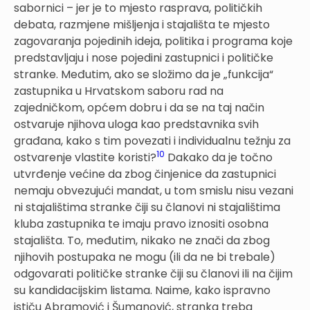
sabornici – jer je to mjesto rasprava, političkih
debata, razmjene mišljenja i stajališta te mjesto
zagovaranja pojedinih ideja, politika i programa koje
predstavljaju i nose pojedini zastupnici i političke
stranke. Međutim, ako se složimo da je „funkcija“
zastupnika u Hrvatskom saboru rad na
zajedničkom, općem dobru i da se na taj način
ostvaruje njihova uloga kao predstavnika svih
građana, kako s tim povezati i individualnu težnju za
10
ostvarenje vlastite koristi?
Dakako da je točno
utvrđenje većine da zbog činjenice da zastupnici
nemaju obvezujući mandat, u tom smislu nisu vezani
ni stajalištima stranke čiji su članovi ni stajalištima
kluba zastupnika te imaju pravo iznositi osobna
stajališta. To, međutim, nikako ne znači da zbog
njihovih postupaka ne mogu (ili da ne bi trebale)
odgovarati političke stranke čiji su članovi ili na čijim
su kandidacijskim listama. Naime, kako ispravno
ističu Abramović i Šumanović, stranka treba