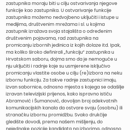
zastupnika moraju biti u cilju ostvarivanja njegove
funkcije kao zastupnika. U ostvarivanje funkcije
zastupnika možemo nedvojbeno uključiti i istupe u
medijima, društvenim mrežama i sl. u kojima
zastupnik izražava svoja stajališta o određenim
društvenim pojavama, rad zastupnika na
promicanju izbornih jedinica iz kojih dolaze itd. Ipak,
ma koliko široko definirali „funkciju“ zastupnika u
Hrvatskom saboru, dojma smo da je nemoguće u
nju uključiti i radnje koje su usmjerene isključivo
promicanju vlastite osobe u cilju (re)izbora na neku
izbornu funkciju. Za takve radnje zastupnici imaju,
izvan sabornice, odnosno mjesta s kojega se odašilje
izravan televizijski prijenos, kako ispravno ističu
Abramović i Šumanović, dovoljan broj adekvatnih
komunikacijskih kanala da ostvare svoju (osobnu) ili
stranačku izbornu promidžbu. Svako drukčije
gledište dovodi, prema našem mišljenju, do
nejednake pozicije kandidata na izborima, odnosno