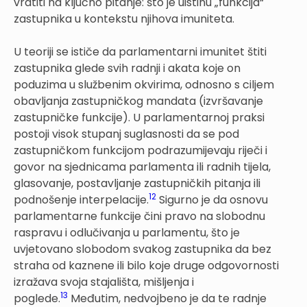
vratiti na ključno pitanje: što je uistinu „funkcija“
zastupnika u kontekstu njihova imuniteta.
U teoriji se ističe da parlamentarni imunitet štiti
zastupnika glede svih radnji i akata koje on
poduzima u službenim okvirima, odnosno s ciljem
obavljanja zastupničkog mandata (izvršavanje
zastupničke funkcije). U parlamentarnoj praksi
postoji visok stupanj suglasnosti da se pod
zastupničkom funkcijom podrazumijevaju riječi i
govor na sjednicama parlamenta ili radnih tijela,
glasovanje, postavljanje zastupničkih pitanja ili
12
podnošenje interpelacije.
Sigurno je da osnovu
parlamentarne funkcije čini pravo na slobodnu
raspravu i odlučivanja u parlamentu, što je
uvjetovano slobodom svakog zastupnika da bez
straha od kaznene ili bilo koje druge odgovornosti
izražava svoja stajališta, mišljenja i
13
poglede.
Međutim, nedvojbeno je da te radnje