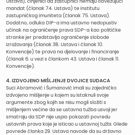
Ustava), činjenici da zastupnici nemaju obvezujući
mandat (članak 74. Ustava) te institutu
zastupničkog imuniteta (članak 75. Ustava).
Dodatno, odluka DIP-a ima ustavno nedopustiv
učinak na ograničenje prava SDP-a kao političke
stranke jer predstavlja ograničenje slobode
izražavanja (članak 38. Ustava i članak 10.
Konvencije) te prava na djelovanje i financiranje
(članak 6. u vezi s člankom 43. Ustava i članak 11.
Konvencije).
4. IZDVOJENO MIŠLJENJE DVOJICE SUDACA
Suci Abramović i Šumanović imali su zajedničko
izdvojeno mišljenje u kojem su istaknuli svoje
argumente zbog kojih se nisu mogli složiti s
mišljenjem većine da se ustavna tužba usvoji jer
smatraju da SDP nije uspio pokazati povredu
ustavnih prava koje je isticao u ustavnoj tužbi. Glede
povrede članka 29. Ustava navode da su državno