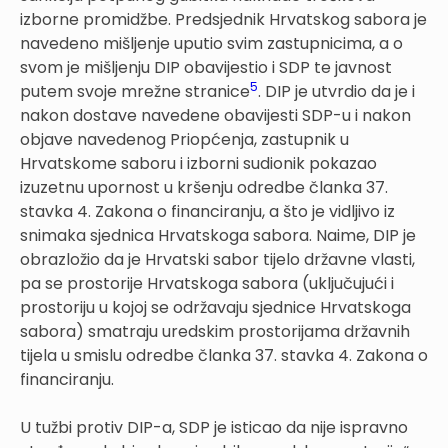
izborne promidžbe. Predsjednik Hrvatskog sabora je
navedeno mišljenje uputio svim zastupnicima, a o
svom je mišljenju DIP obavijestio i SDP te javnost
5
putem svoje mrežne stranice
. DIP je utvrdio da je i
nakon dostave navedene obavijesti SDP-u i nakon
objave navedenog Priopćenja, zastupnik u
Hrvatskome saboru i izborni sudionik pokazao
izuzetnu upornost u kršenju odredbe članka 37.
stavka 4. Zakona o financiranju, a što je vidljivo iz
snimaka sjednica Hrvatskoga sabora. Naime, DIP je
obrazložio da je Hrvatski sabor tijelo državne vlasti,
pa se prostorije Hrvatskoga sabora (uključujući i
prostoriju u kojoj se održavaju sjednice Hrvatskoga
sabora) smatraju uredskim prostorijama državnih
tijela u smislu odredbe članka 37. stavka 4. Zakona o
financiranju.
U tužbi protiv DIP-a, SDP je isticao da nije ispravno