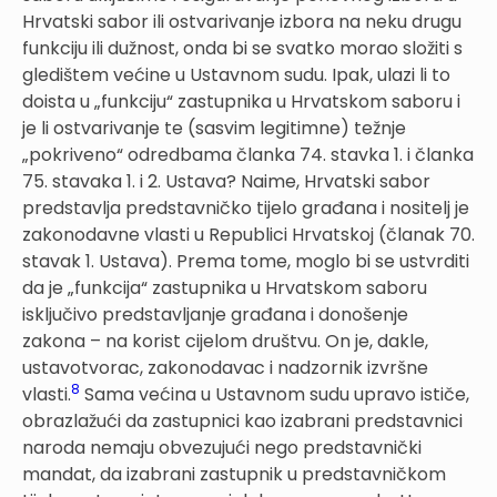
Hrvatski sabor ili ostvarivanje izbora na neku drugu
funkciju ili dužnost, onda bi se svatko morao složiti s
gledištem većine u Ustavnom sudu. Ipak, ulazi li to
doista u „funkciju“ zastupnika u Hrvatskom saboru i
je li ostvarivanje te (sasvim legitimne) težnje
„pokriveno“ odredbama članka 74. stavka 1. i članka
75. stavaka 1. i 2. Ustava? Naime, Hrvatski sabor
predstavlja predstavničko tijelo građana i nositelj je
zakonodavne vlasti u Republici Hrvatskoj (članak 70.
stavak 1. Ustava). Prema tome, moglo bi se ustvrditi
da je „funkcija“ zastupnika u Hrvatskom saboru
isključivo predstavljanje građana i donošenje
zakona – na korist cijelom društvu. On je, dakle,
ustavotvorac, zakonodavac i nadzornik izvršne
8
vlasti.
Sama većina u Ustavnom sudu upravo ističe,
obrazlažući da zastupnici kao izabrani predstavnici
naroda nemaju obvezujući nego predstavnički
mandat, da izabrani zastupnik u predstavničkom