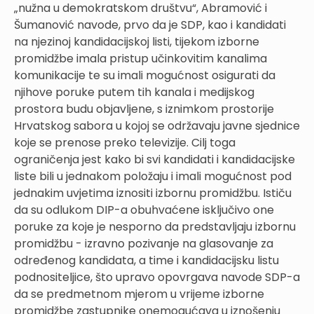
„nužna u demokratskom društvu“, Abramović i
Šumanović navode, prvo da je SDP, kao i kandidati
na njezinoj kandidacijskoj listi, tijekom izborne
promidžbe imala pristup učinkovitim kanalima
komunikacije te su imali mogućnost osigurati da
njihove poruke putem tih kanala i medijskog
prostora budu objavljene, s iznimkom prostorije
Hrvatskog sabora u kojoj se održavaju javne sjednice
koje se prenose preko televizije. Cilj toga
ograničenja jest kako bi svi kandidati i kandidacijske
liste bili u jednakom položaju i imali mogućnost pod
jednakim uvjetima iznositi izbornu promidžbu. Ističu
da su odlukom DIP-a obuhvaćene isključivo one
poruke za koje je nesporno da predstavljaju izbornu
promidžbu - izravno pozivanje na glasovanje za
određenog kandidata, a time i kandidacijsku listu
podnositeljice, što upravo opovrgava navode SDP-a
da se predmetnom mjerom u vrijeme izborne
promidžbe zastupnike onemogućava u iznošenju