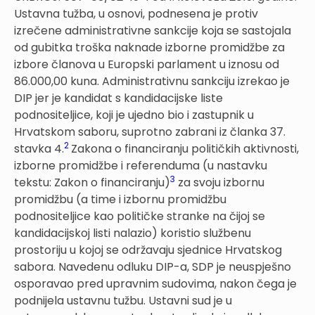
Ustavna tužba, u osnovi, podnesena je protiv
izrečene administrativne sankcije koja se sastojala
od gubitka troška naknade izborne promidžbe za
izbore članova u Europski parlament u iznosu od
86.000,00 kuna. Administrativnu sankciju izrekao je
DIP jer je kandidat s kandidacijske liste
podnositeljice, koji je ujedno bio i zastupnik u
Hrvatskom saboru, suprotno zabrani iz članka 37.
2
stavka 4.
Zakona o financiranju političkih aktivnosti,
izborne promidžbe i referenduma (u nastavku
3
tekstu: Zakon o financiranju)
za svoju izbornu
promidžbu (a time i izbornu promidžbu
podnositeljice kao političke stranke na čijoj se
kandidacijskoj listi nalazio) koristio službenu
prostoriju u kojoj se održavaju sjednice Hrvatskog
sabora. Navedenu odluku DIP-a, SDP je neuspješno
osporavao pred upravnim sudovima, nakon čega je
podnijela ustavnu tužbu. Ustavni sud je u