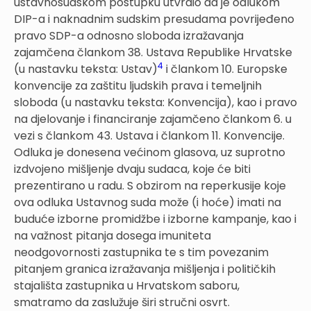
ustavnosudskom postupku utvrdio da je odlukom
DIP-a i naknadnim sudskim presudama povrijeđeno
pravo SDP-a odnosno sloboda izražavanja
zajamčena člankom 38. Ustava Republike Hrvatske
4
(u nastavku teksta: Ustav)
i člankom 10. Europske
konvencije za zaštitu ljudskih prava i temeljnih
sloboda (u nastavku teksta: Konvencija), kao i pravo
na djelovanje i financiranje zajamčeno člankom 6. u
vezi s člankom 43. Ustava i člankom 11. Konvencije.
Odluka je donesena većinom glasova, uz suprotno
izdvojeno mišljenje dvaju sudaca, koje će biti
prezentirano u radu. S obzirom na reperkusije koje
ova odluka Ustavnog suda može (i hoće) imati na
buduće izborne promidžbe i izborne kampanje, kao i
na važnost pitanja dosega imuniteta
neodgovornosti zastupnika te s tim povezanim
pitanjem granica izražavanja mišljenja i političkih
stajališta zastupnika u Hrvatskom saboru,
smatramo da zaslužuje širi stručni osvrt.