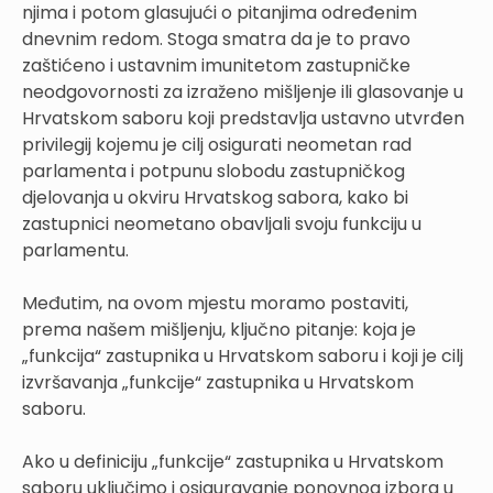
njima i potom glasujući o pitanjima određenim
dnevnim redom. Stoga smatra da je to pravo
zaštićeno i ustavnim imunitetom zastupničke
neodgovornosti za izraženo mišljenje ili glasovanje u
Hrvatskom saboru koji predstavlja ustavno utvrđen
privilegij kojemu je cilj osigurati neometan rad
parlamenta i potpunu slobodu zastupničkog
djelovanja u okviru Hrvatskog sabora, kako bi
zastupnici neometano obavljali svoju funkciju u
parlamentu.
Međutim, na ovom mjestu moramo postaviti,
prema našem mišljenju, ključno pitanje: koja je
„funkcija“ zastupnika u Hrvatskom saboru i koji je cilj
izvršavanja „funkcije“ zastupnika u Hrvatskom
saboru.
Ako u definiciju „funkcije“ zastupnika u Hrvatskom
saboru uključimo i osiguravanje ponovnog izbora u