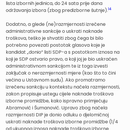
lista izbornih jedinica, do 24 sata prije dana
14
održavanja izbora (zbog predizborne šutnje).
Dodatno, a glede (ne)razmjernosti izrečene
administrativne sankcije o uskrati naknade
troškova, teško je shvatiti zbog čega bi bilo
potrebno povezati postotak glasova koje je
kandidat „donio“ listi SDP-a s postotkom iznosa na
koji je SDP ostvario pravo, a koji joj je bio uskraćen
administrativnom sankcijom te iz toga izvesti
zaključak o nerazmjernosti mjere (kao što to čini
većina u Ustavnom sudu). Ako promatramo
izrečenu sankciju u kontekstu načela razmjernosti,
zakon propisuje ustegu cijele naknade troškova
izborne promidžbe, kako ispravno primjećuju
Abramović i Šumanović. Upravo zbog načela
razmjernosti DIP je donio odluku o djelomičnoj
uskrati naknade troškova izborne promidžbe (1/4
od ukupnog iznosa naknade troškova izborne