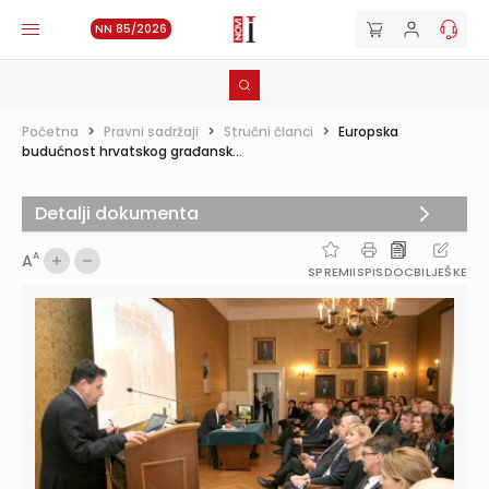
NN 85/2026
Početna
>
Pravni sadržaji
>
Stručni članci
>
Europska
budućnost hrvatskog građansk...
Detalji dokumenta
A
A
SPREMI
ISPIS
DOC
BILJEŠKE