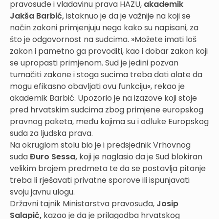
pravosuđe i vladavinu prava HAZU,
akademik
Jakša Barbić,
istaknuo je da je važnije na koji se
način zakoni primjenjuju nego kako su napisani, za
što je odgovornost na sudcima. »Možete imati loš
zakon i pametno ga provoditi, kao i dobar zakon koji
se upropasti primjenom. Sud je jedini pozvan
tumačiti zakone i stoga sucima treba dati alate da
mogu efikasno obavljati ovu funkciju«, rekao je
akademik Barbić. Upozorio je na izazove koji stoje
pred hrvatskim sudcima zbog primjene europskog
pravnog paketa, među kojima su i odluke Europskog
suda za ljudska prava.
Na okruglom stolu bio je i predsjednik Vrhovnog
suda
Đuro Sessa,
koji je naglasio da je Sud blokiran
velikim brojem predmeta te da se postavlja pitanje
treba li rješavati privatne sporove ili ispunjavati
svoju javnu ulogu.
Državni tajnik Ministarstva pravosuđa,
Josip
Salapić,
kazao je da je prilagodba hrvatskog