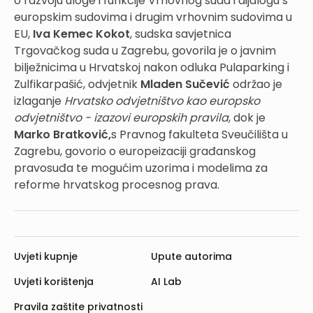
o razvoju uloge i funkcije Vrhovnog suda i dijalogu s
europskim sudovima i drugim vrhovnim sudovima u
EU,
Iva Kemec Kokot
, sudska savjetnica
Trgovačkog suda u Zagrebu, govorila je o javnim
bilježnicima u Hrvatskoj nakon odluka Pulaparking i
Zulfikarpašić, odvjetnik
Mladen Sučević
održao je
izlaganje
Hrvatsko odvjetništvo kao europsko
odvjetništvo - izazovi europskih pravila
, dok je
Marko Bratković,
s Pravnog fakulteta Sveučilišta u
Zagrebu, govorio o europeizaciji građanskog
pravosuđa te mogućim uzorima i modelima za
reforme hrvatskog procesnog prava.
Uvjeti kupnje
Upute autorima
Uvjeti korištenja
AI Lab
Pravila zaštite privatnosti