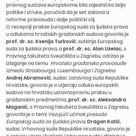
pravnog sustava europskome bila zajednička želja
politike i struke, poručivši da je set zakona iz
reforme pravosuđa i dalje politički cilj.
O recepciji prakse Europskog suda za ljudska prava
u odlukama hrvatskih građanskih sudova govorila je
prof. dr. sc. Ksenija Turković
, sutkinja Europskog
suda za ljudska prava, a
prof. dr. sc. Alan Uzelac,
s
Pravnog fakulteta Sveučilišta u Zagrebu, održao je
izlaganje na temu
Hrvatsko građansko pravosuđe
između Strasbourga, Luxembourga i Zagreba.
Andrej Abramović
, sudac Ustavnog suda Republike
Hrvatske, govorio je o utjecaju odluka europskih
sudova na hrvatsku ustavnopravnu praksu u
građanskim predmetima,
prof. dr. sc. Aleksandra
Maganić,
s Pravnog fakulteta Sveučilišta u Zagrebu,
govorila je o temi
Vezujući učinak presuda
Europskog suda za ljudska prava,
Dragan Katić
,
sudac Vrhovnog suda Republike Hrvatske, govorio je