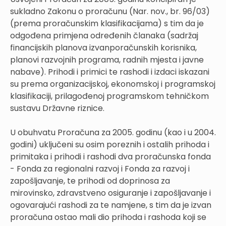
sukladno Zakonu o proračunu (Nar. nov., br. 96/03)
(prema proračunskim klasifikacijama) s tim da je
odgođena primjena određenih članaka (sadržaj
financijskih planova izvanporačunskih korisnika,
planovi razvojnih programa, radnih mjesta i javne
nabave). Prihodi i primici te rashodi i izdaci iskazani
su prema organizacijskoj, ekonomskoj i programskoj
klasifikaciji, prilagođenoj programskom tehničkom
sustavu Državne riznice.
U obuhvatu Proračuna za 2005. godinu (kao i u 2004.
godini) uključeni su osim poreznih i ostalih prihoda i
primitaka i prihodi i rashodi dva proračunska fonda
- Fonda za regionalni razvoj i Fonda za razvoj i
zapošljavanje, te prihodi od doprinosa za
mirovinsko, zdravstveno osiguranje i zapošljavanje i
ogovarajući rashodi za te namjene, s tim da je izvan
proračuna ostao mali dio prihoda i rashoda koji se