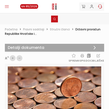
NN 85/2026
Početna
>
Pravni sadržaji
>
Stručni članci
>
Državni proračun
Republike Hrvatske i...
Detalji dokumenta
A
A
SPREMI
ISPIS
DOC
BILJEŠKE