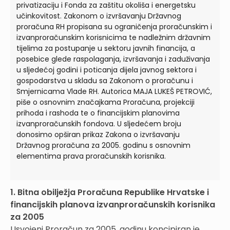
privatizaciju i Fonda za zaštitu okoliša i energetsku
učinkovitost. Zakonom o izvršavanju Državnog
proračuna RH propisana su ograničenja proračunskim i
izvanproračunskim korisnicima te nadležnim državnim
tijelima za postupanje u sektoru javnih financija, a
posebice glede raspolaganja, izvršavanja i zaduživanja
u sljedećoj godini i poticanja dijela javnog sektora i
gospodarstva u skladu sa Zakonom o proračunu i
Smjernicama Vlade RH. Autorica MAJA LUKEŠ PETROVIĆ,
piše o osnovnim značajkama Proračuna, projekciji
prihoda i rashoda te o financijskim planovima
izvanproračunskih fondova. U sljedećem broju
donosimo opširan prikaz Zakona o izvršavanju
Državnog proračuna za 2005. godinu s osnovnim
elementima prava proračunskih korisnika.
1. Bitna obilježja Proračuna Republike Hrvatske i
financijskih planova izvanproračunskih korisnika
za 2005
Usvojeni Proračun za 2005. godinu koncipiran je