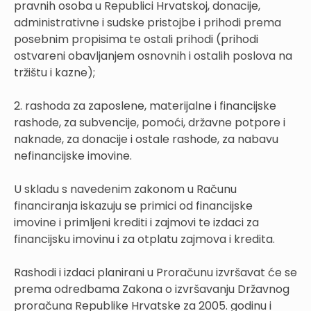
pravnih osoba u Republici Hrvatskoj, donacije,
administrativne i sudske pristojbe i prihodi prema
posebnim propisima te ostali prihodi (prihodi
ostvareni obavljanjem osnovnih i ostalih poslova na
tržištu i kazne);
2. rashoda za zaposlene, materijalne i financijske
rashode, za subvencije, pomoći, državne potpore i
naknade, za donacije i ostale rashode, za nabavu
nefinancijske imovine.
U skladu s navedenim zakonom u Računu
financiranja iskazuju se primici od financijske
imovine i primljeni krediti i zajmovi te izdaci za
financijsku imovinu i za otplatu zajmova i kredita.
Rashodi i izdaci planirani u Proračunu izvršavat će se
prema odredbama Zakona o izvršavanju Državnog
proračuna Republike Hrvatske za 2005. godinu i