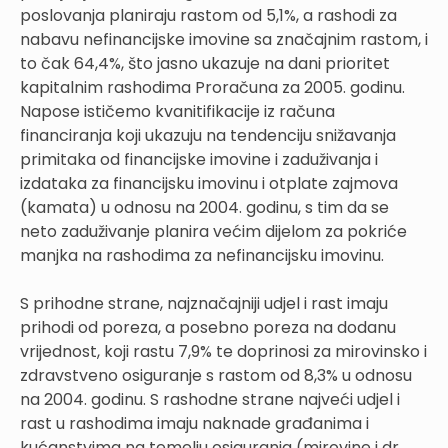
poslovanja planiraju rastom od 5,1%, a rashodi za
nabavu nefinancijske imovine sa značajnim rastom, i
to čak 64,4%, što jasno ukazuje na dani prioritet
kapitalnim rashodima Proračuna za 2005. godinu.
Napose ističemo kvanitifikacije iz računa
financiranja koji ukazuju na tendenciju snižavanja
primitaka od financijske imovine i zaduživanja i
izdataka za financijsku imovinu i otplate zajmova
(kamata) u odnosu na 2004. godinu, s tim da se
neto zaduživanje planira većim dijelom za pokriće
manjka na rashodima za nefinancijsku imovinu.
S prihodne strane, najznačajniji udjel i rast imaju
prihodi od poreza, a posebno poreza na dodanu
vrijednost, koji rastu 7,9% te doprinosi za mirovinsko i
zdravstveno osiguranje s rastom od 8,3% u odnosu
na 2004. godinu. S rashodne strane najveći udjel i
rast u rashodima imaju naknade građanima i
kućanstvima na temelju osiguranja (mirovine i dr.