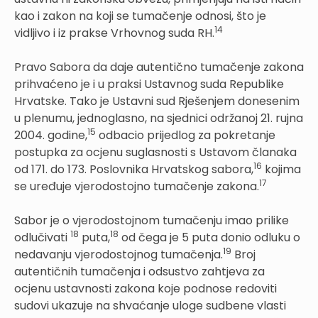
kao i zakon na koji se tumačenje odnosi, što je
14
vidljivo i iz prakse Vrhovnog suda RH.
Pravo Sabora da daje autentično tumačenje zakona
prihvaćeno je i u praksi Ustavnog suda Republike
Hrvatske. Tako je Ustavni sud Rješenjem donesenim
u plenumu, jednoglasno, na sjednici održanoj 21. rujna
15
2004. godine,
odbacio prijedlog za pokretanje
postupka za ocjenu suglasnosti s Ustavom članaka
16
od 171. do 173. Poslovnika Hrvatskog sabora,
kojima
17
se uređuje vjerodostojno tumačenje zakona.
Sabor je o vjerodostojnom tumačenju imao prilike
18
18
odlučivati
puta,
od čega je 5 puta donio odluku o
19
nedavanju vjerodostojnog tumačenja.
Broj
autentičnih tumačenja i odsustvo zahtjeva za
ocjenu ustavnosti zakona koje podnose redoviti
sudovi ukazuje na shvaćanje uloge sudbene vlasti