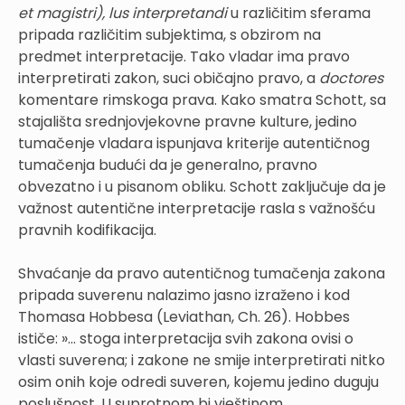
et magistri), lus interpretandi
u različitim sferama
pripada različitim subjektima, s obzirom na
predmet interpretacije. Tako vladar ima pravo
interpretirati zakon, suci običajno pravo, a
doctores
komentare rimskoga prava. Kako smatra Schott, sa
stajališta srednjovjekovne pravne kulture, jedino
tumačenje vladara ispunjava kriterije autentičnog
tumačenja budući da je generalno, pravno
obvezatno i u pisanom obliku. Schott zaključuje da je
važnost autentične interpretacije rasla s važnošću
pravnih kodifikacija.
Shvaćanje da pravo autentičnog tumačenja zakona
pripada suverenu nalazimo jasno izraženo i kod
Thomasa Hobbesa (Leviathan, Ch. 26). Hobbes
ističe: »... stoga interpretacija svih zakona ovisi o
vlasti suverena; i zakone ne smije interpretirati nitko
osim onih koje odredi suveren, kojemu jedino duguju
poslušnost. U suprotnom bi vještinom