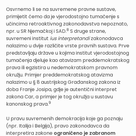
Osvrnemo li se na suvremene pravne sustave,
primijetit ćemo da je vjerodostojno tumačenje s
učincima retroaktivnog zakonodavstva nepoznato,
8
npr. u SR Njemačkoj i SAD.
S druge strane,
suvremeni institut
ius interpretandi
zakonodavca
nalazimo u dvije različite vrste pravnih sustava. Prve
predstavljaju države u kojima institut vjerodostojnog
tumačenja djeluje kao atavizam preddemokratskog
prava ili egzistira u nedemokratskom pravnom
okružju. Primjer preddemokratskog atavizma
nalazimo u § 8 austrijskog Građanskog zakona iz
doba Franje Josipa, gdje je autentični interpret
zakona Car, a primjer je tog okružja u sustavu
9
kanonskog prava.
U pravu suvremenih demokracija koje ga poznaju
(npr. Italija i Belgija), pravo zakonodavca da
interpretira zakone
ograničeno je zabranom