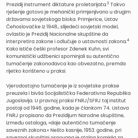
3
Prezidij instrument diktature proletarijata.
Takvo
rješenje gotovo je mehanički primjenjivano u drugim
državama sovjetskoga bloka. Primjerice, Ustav
Čehoslovačke iz 1948., slijedeći sovjetski model,
ovlastio je Prezidij Nacionalne skupštine da
4
interpretira zakone i odlučuje o ustavnosti zakona.
Kako ističe češki profesor Zdenek Kuhn, svi
komunistički udžbenici spominjali su autentično
tumačenje zakonodavca kao obvezatno, premda
rijetko korišteno u praksi.
Vjerodostojno tumačenje je iz sovjetske prakse
preuzela i bivša Socijalistička Federativna Republika
Jugoslavija. U pravnoj praksi FNRJ/SFRJ taj institut
postoji od 1946. godine, kada je člankom 74. Ustava
FNRJ propisano da Prezidijum Narodne skupštine,
između ostaloga, »daje autentično tumačenje
saveznih zakona.« Nešto kasnije, 1953. godine, pri
saveznoj skupštini osnovana je stalna komisija za