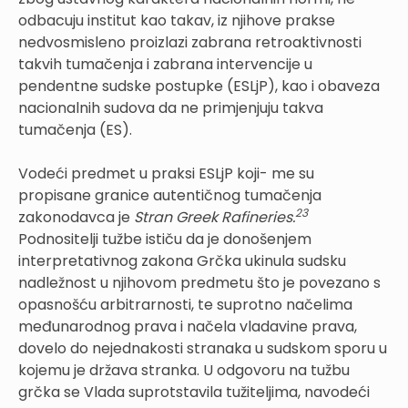
odbacuju institut kao takav, iz njihove prakse
nedvosmisleno proizlazi zabrana retroaktivnosti
takvih tumačenja i zabrana intervencije u
pendentne sudske postupke (ESLjP), kao i obaveza
nacionalnih sudova da ne primjenjuju takva
tumačenja (ES).
Vodeći predmet u praksi ESLjP koji- me su
propisane granice autentičnog tumačenja
23
zakonodavca je
Stran Greek Rafineries.
Podnositelji tužbe ističu da je donošenjem
interpretativnog zakona Grčka ukinula sudsku
nadležnost u njihovom predmetu što je povezano s
opasnošću arbitrarnosti, te suprotno načelima
međunarodnog prava i načela vladavine prava,
dovelo do nejednakosti stranaka u sudskom sporu u
kojemu je država stranka. U odgovoru na tužbu
grčka se Vlada suprotstavila tužiteljima, navodeći