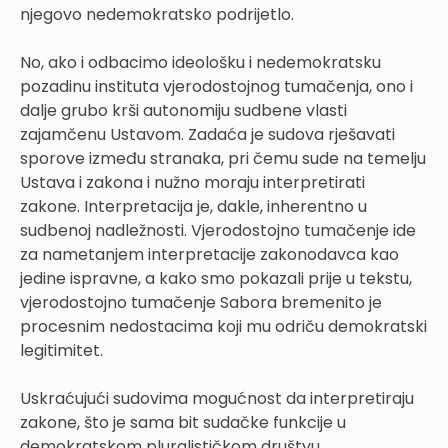
njegovo nedemokratsko podrijetlo.
No, ako i odbacimo ideološku i nedemokratsku
pozadinu instituta vjerodostojnog tumačenja, ono i
dalje grubo krši autonomiju sudbene vlasti
zajamčenu Ustavom. Zadaća je sudova rješavati
sporove između stranaka, pri čemu sude na temelju
Ustava i zakona i nužno moraju interpretirati
zakone. Interpretacija je, dakle, inherentno u
sudbenoj nadležnosti. Vjerodostojno tumačenje ide
za nametanjem interpretacije zakonodavca kao
jedine ispravne, a kako smo pokazali prije u tekstu,
vjerodostojno tumačenje Sabora bremenito je
procesnim nedostacima koji mu odriču demokratski
legitimitet.
Uskraćujući sudovima mogućnost da interpretiraju
zakone, što je sama bit sudačke funkcije u
demokratskom pluralističkom društvu,