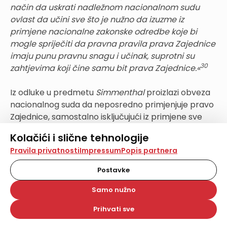
način da uskrati nadležnom nacionalnom sudu
ovlast da učini sve što je nužno da izuzme iz
primjene nacionalne zakonske odredbe koje bi
mogle spriječiti da pravna pravila prava Zajednice
imaju punu pravnu snagu i učinak, suprotni su
30
zahtjevima koji čine samu bit prava Zajednice.«
Iz odluke u predmetu
Simmenthal
proizlazi obveza
nacionalnog suda da neposredno primjenjuje pravo
Zajednice, samostalno isključujući iz primjene sve
nacionalne pravne norme koje su mu suprotne. U
Kolačići i slične tehnologije
konkretnom slučaju, Europski je sud utvrdio obavezu
Na našoj web stranici koristimo kolačiće i slične
Pravila privatnosti
Impressum
Popis partnera
nacionalnog suda da zanemari postupak konkretne
tehnologije za pohranu, čitanje i obradu informacija na
ocjene ustavnosti i donese odluku temeljem norme
vašem uređaju. Time poboljšavamo korisničko iskustvo,
Postavke
prava Zajednice, ne čekajući odluku talijanskog
analiziramo promet na stranici te prikazujemo sadržaje i
oglase koji vas zanimaju. Korisnički profili mogu se kreirati
Ustavnog suda o ustavnosti spornog propisa
Samo nužno
na više web stranica i uređaja u tu svrhu. Naši partneri
talijanskog prava. Isto načelo jednako se može
također koriste ove tehnologije.
Prihvati sve
primijeniti i na odluku Ustavnog suda i na autentično
Odabirom opcije „Samo nužno“ prihvaćate samo one
kolačiće koji su potrebni za pravilno funkcioniranje naše
tumačenje zakonodavca, budući da je u oba slučaja