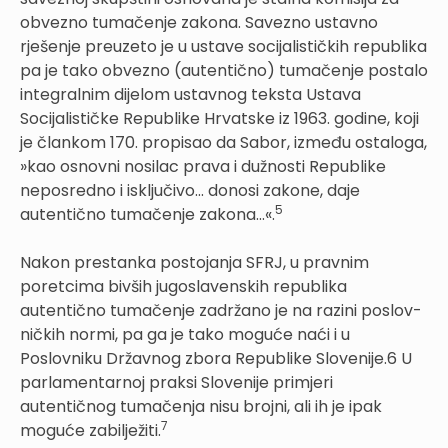
obvezno tumačenje zakona. Savezno ustavno
rješenje preuzeto je u ustave socijalističkih republika
pa je tako obvezno (autentično) tumačenje postalo
integralnim dijelom ustavnog teksta Ustava
Socijalističke Republike Hrvatske iz 1963. godine, koji
je člankom 170. propisao da Sabor, između ostaloga,
»kao osnovni nosilac prava i dužnosti Republike
neposredno i isključivo... donosi zakone, daje
5
autentično tumačenje zakona...«.
Nakon prestanka postojanja SFRJ, u pravnim
poretcima bivših jugoslavenskih republika
autentično tumačenje zadržano je na razini poslov-
ničkih normi, pa ga je tako moguće naći i u
Poslovniku Državnog zbora Republike Slovenije.6 U
parlamentarnoj praksi Slovenije primjeri
autentičnog tumačenja nisu brojni, ali ih je ipak
7
moguće zabilježiti.