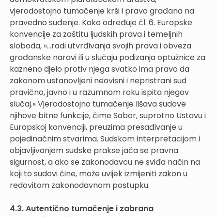
vjerodostojno tumačenje krši i pravo građana na
pravedno suđenje. Kako određuje čl. 6. Europske
konvencije za zaštitu ljudskih prava i temeljnih
sloboda, »...radi utvrđivanja svojih prava i obveza
građanske naravi ili u slučaju podizanja optužnice za
kazneno djelo protiv njega svatko ima pravo da
zakonom ustanovljeni neovisni i nepristrani sud
pravično, javno i u razumnom roku ispita njegov
slučaj.« Vjerodostojno tumačenje lišava sudove
njihove bitne funkcije, čime Sabor, suprotno Ustavu i
Europskoj konvenciji, preuzima presađivanje u
pojedinačnim stvarima. Sudskom interpretacijom i
objavljivanjem sudske prakse jača se pravna
sigurnost, a ako se zakonodavcu ne sviđa način na
koji to sudovi čine, može uvijek izmijeniti zakon u
redovitom zakonodavnom postupku.
4.3. Autentično tumačenje i zabrana