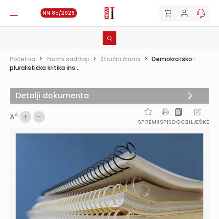
NN 85/2026
Početna
>
Pravni sadržaji
>
Stručni članci
>
Demokratsko-
pluralistička kritika ins...
Detalji dokumenta
A
A
SPREMI
ISPIS
DOC
BILJEŠKE