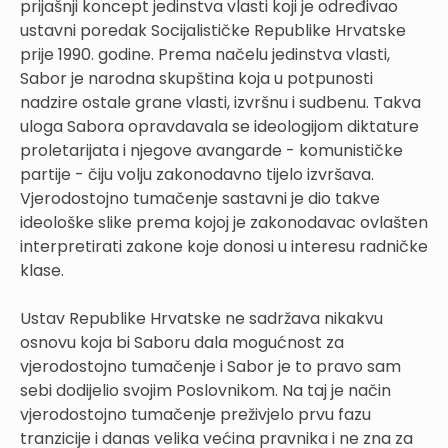
prijašnji koncept jedinstva vlasti koji je određivao
ustavni poredak Socijalističke Republike Hrvatske
prije 1990. godine. Prema načelu jedinstva vlasti,
Sabor je narodna skupština koja u potpunosti
nadzire ostale grane vlasti, izvršnu i sudbenu. Takva
uloga Sabora opravdavala se ideologijom diktature
proletarijata i njegove avangarde - komunističke
partije - čiju volju zakonodavno tijelo izvršava.
Vjerodostojno tumačenje sastavni je dio takve
ideološke slike prema kojoj je zakonodavac ovlašten
interpretirati zakone koje donosi u interesu radničke
klase.
Ustav Republike Hrvatske ne sadržava nikakvu
osnovu koja bi Saboru dala mogućnost za
vjerodostojno tumačenje i Sabor je to pravo sam
sebi dodijelio svojim Poslovnikom. Na taj je način
vjerodostojno tumačenje preživjelo prvu fazu
tranzicije i danas velika većina pravnika i ne zna za