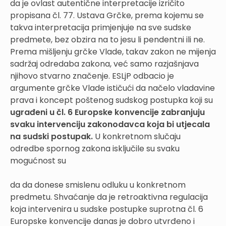
da je ovlast autentične interpretacije izričito
propisana čl. 77. Ustava Grčke, prema kojemu se
takva interpretacija primjenjuje na sve sudske
predmete, bez obzira na to jesu li pendentni ili ne.
Prema mišljenju grčke Vlade, takav zakon ne mijenja
sadržaj odredaba zakona, već samo razjašnjava
njihovo stvarno značenje. ESLjP odbacio je
argumente grčke Vlade ističući da načelo vladavine
prava i koncept poštenog sudskog postupka koji su
ugrađeni u čl. 6 Europske konvencije zabranjuju
svaku intervenciju zakonodavca koja bi utjecala
na sudski postupak.
U konkretnom slučaju
odredbe spornog zakona isključile su svaku
mogućnost su
da da donese smislenu odluku u konkretnom
predmetu. Shvaćanje da je retroaktivna regulacija
koja intervenira u sudske postupke suprotna čl. 6
Europske konvencije danas je dobro utvrđeno i