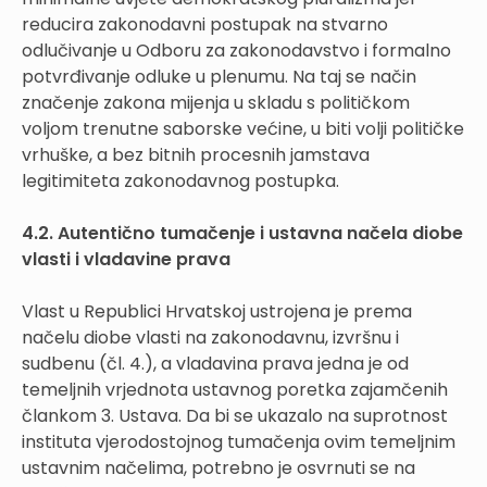
reducira zakonodavni postupak na stvarno
odlučivanje u Odboru za zakonodavstvo i formalno
potvrđivanje odluke u plenumu. Na taj se način
značenje zakona mijenja u skladu s političkom
voljom trenutne saborske većine, u biti volji političke
vrhuške, a bez bitnih procesnih jamstava
legitimiteta zakonodavnog postupka.
4.2. Autentično tumačenje i ustavna načela diobe
vlasti i vladavine prava
Vlast u Republici Hrvatskoj ustrojena je prema
načelu diobe vlasti na zakonodavnu, izvršnu i
sudbenu (čl. 4.), a vladavina prava jedna je od
temeljnih vrjednota ustavnog poretka zajamčenih
člankom 3. Ustava. Da bi se ukazalo na suprotnost
instituta vjerodostojnog tumačenja ovim temeljnim
ustavnim načelima, potrebno je osvrnuti se na