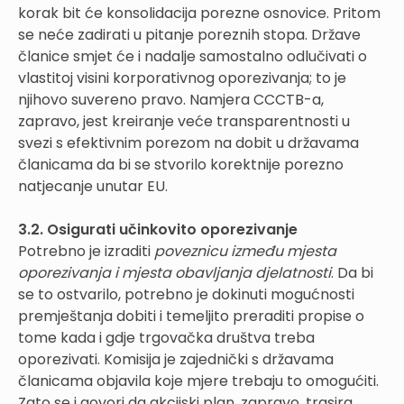
korak bit će konsolidacija porezne osnovice. Pritom
se neće zadirati u pitanje poreznih stopa. Države
članice smjet će i nadalje samostalno odlučivati o
vlastitoj visini korporativnog oporezivanja; to je
njihovo suvereno pravo. Namjera CCCTB-a,
zapravo, jest kreiranje veće transparentnosti u
svezi s efektivnim porezom na dobit u državama
članicama da bi se stvorilo korektnije porezno
natjecanje unutar EU.
3.2. Osigurati učinkovito oporezivanje
Potrebno je izraditi
poveznicu između mjesta
oporezivanja i mjesta obavljanja djelatnosti
. Da bi
se to ostvarilo, potrebno je dokinuti mogućnosti
premještanja dobiti i temeljito preraditi propise o
tome kada i gdje trgovačka društva treba
oporezivati. Komisija je zajednički s državama
članicama objavila koje mjere trebaju to omogućiti.
Zato se i govori da akcijski plan, zapravo, trasira