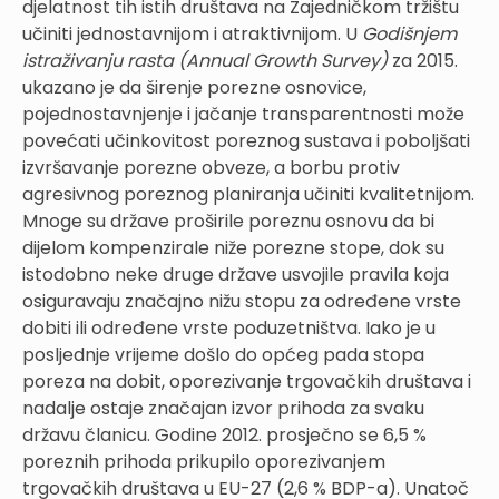
djelatnost tih istih društava na Zajedničkom tržištu
učiniti jednostavnijom i atraktivnijom. U
Godišnjem
istraživanju rasta
(Annual Growth Survey)
za 2015.
ukazano je da širenje porezne osnovice,
pojednostavnjenje i jačanje transparentnosti može
povećati učinkovitost poreznog sustava i poboljšati
izvršavanje porezne obveze, a borbu protiv
agresivnog poreznog planiranja učiniti kvalitetnijom.
Mnoge su države proširile poreznu osnovu da bi
dijelom kompenzirale niže porezne stope, dok su
istodobno neke druge države usvojile pravila koja
osiguravaju značajno nižu stopu za određene vrste
dobiti ili određene vrste poduzetništva. Iako je u
posljednje vrijeme došlo do općeg pada stopa
poreza na dobit, oporezivanje trgovačkih društava i
nadalje ostaje značajan izvor prihoda za svaku
državu članicu. Godine 2012. prosječno se 6,5 %
poreznih prihoda prikupilo oporezivanjem
trgovačkih društava u EU-27 (2,6 % BDP-a). Unatoč