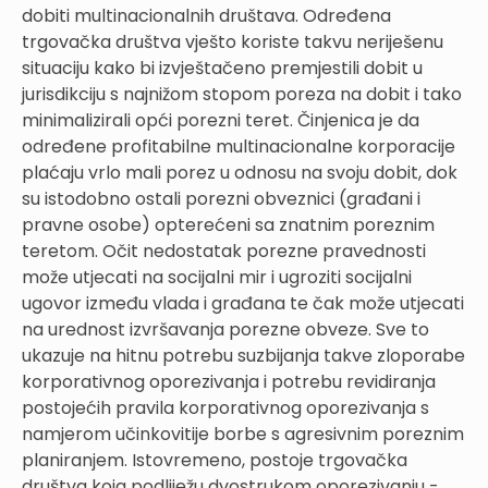
dobiti multinacionalnih društava. Određena
trgovačka društva vješto koriste takvu neriješenu
situaciju kako bi izvještačeno premjestili dobit u
jurisdikciju s najnižom stopom poreza na dobit i tako
minimalizirali opći porezni teret. Činjenica je da
određene profitabilne multinacionalne korporacije
plaćaju vrlo mali porez u odnosu na svoju dobit, dok
su istodobno ostali porezni obveznici (građani i
pravne osobe) opterećeni sa znatnim poreznim
teretom. Očit nedostatak porezne pravednosti
može utjecati na socijalni mir i ugroziti socijalni
ugovor između vlada i građana te čak može utjecati
na urednost izvršavanja porezne obveze. Sve to
ukazuje na hitnu potrebu suzbijanja takve zloporabe
korporativnog oporezivanja i potrebu revidiranja
postojećih pravila korporativnog oporezivanja s
namjerom učinkovitije borbe s agresivnim poreznim
planiranjem. Istovremeno, postoje trgovačka
društva koja podliježu dvostrukom oporezivanju -