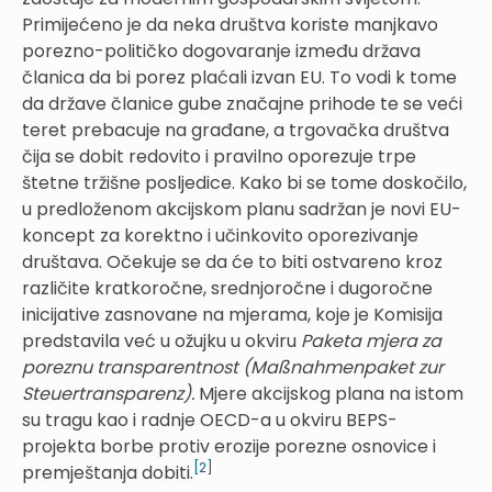
Primijećeno je da neka društva koriste manjkavo
porezno-političko dogovaranje između država
članica da bi porez plaćali izvan EU. To vodi k tome
da države članice gube značajne prihode te se veći
teret prebacuje na građane, a trgovačka društva
čija se dobit redovito i pravilno oporezuje trpe
štetne tržišne posljedice. Kako bi se tome doskočilo,
u predloženom akcijskom planu sadržan je novi EU-
koncept za korektno i učinkovito oporezivanje
društava. Očekuje se da će to biti ostvareno kroz
različite kratkoročne, srednjoročne i dugoročne
inicijative zasnovane na mjerama, koje je Komisija
predstavila već u ožujku u okviru
Paketa mjera za
poreznu transparentnost
(Maßnahmenpaket zur
Steuertransparenz).
Mjere akcijskog plana na istom
su tragu kao i radnje OECD-a u okviru BEPS-
projekta borbe protiv erozije porezne osnovice i
[2]
premještanja dobiti.