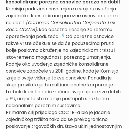
konsolidirane porezne osnovice poreza na dobit
Komisija poduzima nove mjere u smjeru uvođenja
zajedničke konsolidirane porezne osnovice poreza
na dobit
(Common Consolidated Corporate Tax
Base, CCCTB),
kao opsežno rješenje za reformu
[3]
oporezivanja poduzeća.
Od porezne osnovice
takve vrste očekuje se da će poduzećima pružiti
bolje poslovno okruženje na Zajedničkom tržištu i
istovremeno mogućnosti poreznog umanjenja.
Radnje oko uvođenja zajedničke konsolidirane
osnovice započele su 2011. godine, kada je Komisija
iznijela svoje viđenje takve osnovice. Ponudila je
skup pravila koje bi multinacionalne korporacije
trebale koristiti radi izračuna svoje oporezive dobiti
u EU, umjesto što moraju postupati s različitim
nacionalnim poreznim sustavima.
Primaran cilj prijedloga CCCTB-a bio je jačanje
Zajedničkog tržišta tako da se prekogranično
poslovanje trgovačkih društava učini jednostavnijim