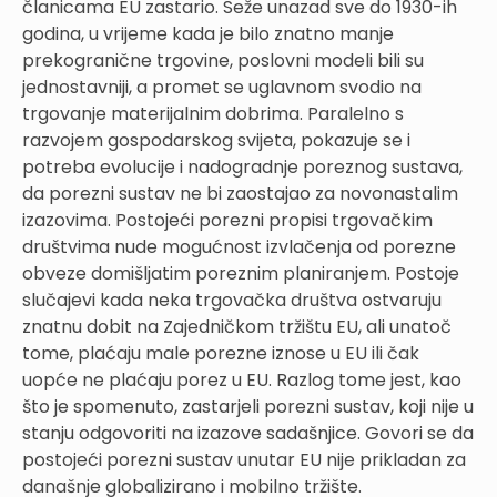
članicama EU zastario. Seže unazad sve do 1930-ih
godina, u vrijeme kada je bilo znatno manje
prekogranične trgovine, poslovni modeli bili su
jednostavniji, a promet se uglavnom svodio na
trgovanje materijalnim dobrima. Paralelno s
razvojem gospodarskog svijeta, pokazuje se i
potreba evolucije i nadogradnje poreznog sustava,
da porezni sustav ne bi zaostajao za novonastalim
izazovima. Postojeći porezni propisi trgovačkim
društvima nude mogućnost izvlačenja od porezne
obveze domišljatim poreznim planiranjem. Postoje
slučajevi kada neka trgovačka društva ostvaruju
znatnu dobit na Zajedničkom tržištu EU, ali unatoč
tome, plaćaju male porezne iznose u EU ili čak
uopće ne plaćaju porez u EU. Razlog tome jest, kao
što je spomenuto, zastarjeli porezni sustav, koji nije u
stanju odgovoriti na izazove sadašnjice. Govori se da
postojeći porezni sustav unutar EU nije prikladan za
današnje globalizirano i mobilno tržište.