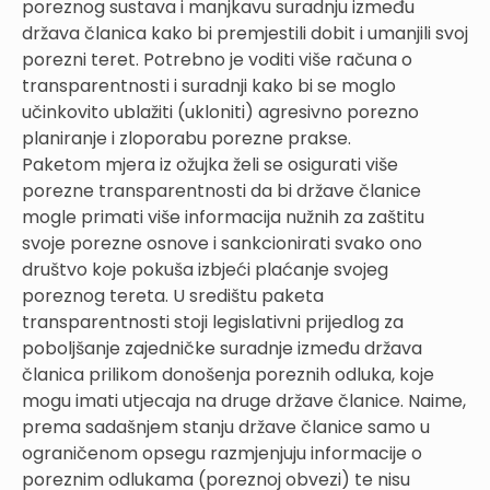
poreznog sustava i manjkavu suradnju između
država članica kako bi premjestili dobit i umanjili svoj
porezni teret. Potrebno je voditi više računa o
transparentnosti i suradnji kako bi se moglo
učinkovito ublažiti (ukloniti) agresivno porezno
planiranje i zloporabu porezne prakse.
Paketom mjera iz ožujka želi se osigurati više
porezne transparentnosti da bi države članice
mogle primati više informacija nužnih za zaštitu
svoje porezne osnove i sankcionirati svako ono
društvo koje pokuša izbjeći plaćanje svojeg
poreznog tereta. U središtu paketa
transparentnosti stoji legislativni prijedlog za
poboljšanje zajedničke suradnje između država
članica prilikom donošenja poreznih odluka, koje
mogu imati utjecaja na druge države članice. Naime,
prema sadašnjem stanju države članice samo u
ograničenom opsegu razmjenjuju informacije o
poreznim odlukama (poreznoj obvezi) te nisu