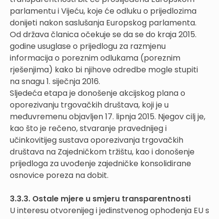
parlamentu i Vijeću, koje će odluku o prijedlozima
donijeti nakon saslušanja Europskog parlamenta.
Od država članica očekuje se da se do kraja 2015.
godine usuglase o prijedlogu za razmjenu
informacija o poreznim odlukama (poreznim
rješenjima) kako bi njihove odredbe mogle stupiti
na snagu 1. siječnja 2016.
Sljedeća etapa je donošenje akcijskog plana o
oporezivanju trgovačkih društava, koji je u
međuvremenu objavljen 17. lipnja 2015. Njegov cilj je,
kao što je rečeno, stvaranje pravednijeg i
učinkovitijeg sustava oporezivanja trgovačkih
društava na Zajedničkom tržištu, kao i donošenje
prijedloga za uvođenje zajedničke konsolidirane
osnovice poreza na dobit.
3.3.3. Ostale mjere u smjeru transparentnosti
U interesu otvorenijeg i jedinstvenog ophođenja EU s