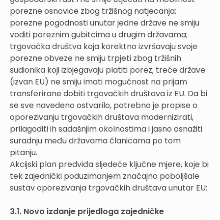
porezne osnovice zbog tržišnog natjecanja;
porezne pogodnosti unutar jedne države ne smiju
voditi poreznim gubitcima u drugim državama;
trgovačka društva koja korektno izvršavaju svoje
porezne obveze ne smiju trpjeti zbog tržišnih
sudionika koji izbjegavaju platiti porez; treće države
(izvan EU) ne smiju imati mogućnost na prijam
transferirane dobiti trgovačkih društava iz EU. Da bi
se sve navedeno ostvarilo, potrebno je propise o
oporezivanju trgovačkih društava modernizirati,
prilagoditi ih sadašnjim okolnostima i jasno osnažiti
suradnju među državama članicama po tom
pitanju.
Akcijski plan predviđa sljedeće ključne mjere, koje bi
tek zajednički poduzimanjem značajno poboljšale
sustav oporezivanja trgovačkih društava unutar EU:
3.1. Novo izdanje prijedloga zajedničke