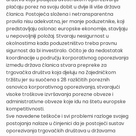
plaćaju porez na svoju dobit u dvije ili više država
članica. Postojeća složena i netransparentna
pravila nisu adekvatna, jer manje poduzetnike, koji
predstavljaju oslonac europske ekonomije, stavljaju
u nepovoljniji položaj. Stvaraju nesigurnost u
okolnostima kada poduzetništvo treba pravnu
sigurnost da bi investiralo. Očito je da nedostatak
koordinacije u području korporativnog oporezivanja
između država članica stvara prepreke za
trgovačka društva koja djeluju na Zajedničkom
tržištu jer su suočena s 28 različitih poreznih
osnovica korporativnog oporezivanja, stvarajući
visoke troškove izvršavanja porezne obveze i
administrativne obveze koje idu na štetu europske
kompetitivnosti.
Sve navedene teškoće i svi problemi razloge svojeg
postojanja nalaze u činjenici da je postojeći sustav
oporezivanja trgovačkih društava u državama