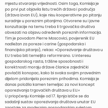
mjestu stvaranja vrijednosti. Osim toga, Komisija je
po prvi put objavila listu trećih država i područja
(država izvan EU), koje nisu kooperativne po pitanju
suradnje u poreznim pitanjima. Otvorene su i javne
konzultacije na temu treba li trgovačka društva
obvezati na objavu određenih poreznih informacija.
Tim je povodom Pierre Moscovici, povjerenik EU
nadležan za poreze i carine (gospodarska i
financijska pitanja), rekao: »Oporezivanje društava u
EU treba biti temeljito reformirano. U interesu
gospodarskog rasta, tržišne sposobnosti i
korektnosti moraju države članice zajednički
povlačiti konopac, kako bi svaka svojim pravednim
dijelom pridonijela poreznim prihodima. Komisija je
danas položila kamen temeljac za novi koncept
oporezivanja trgovačkih društava u EU.«
U priopćenju Komisije od 17. lipnja ističe se da
sadašnji sustav oporezivanja društava unutar EU
zaostaje za modernim gospodarskim svijetom.