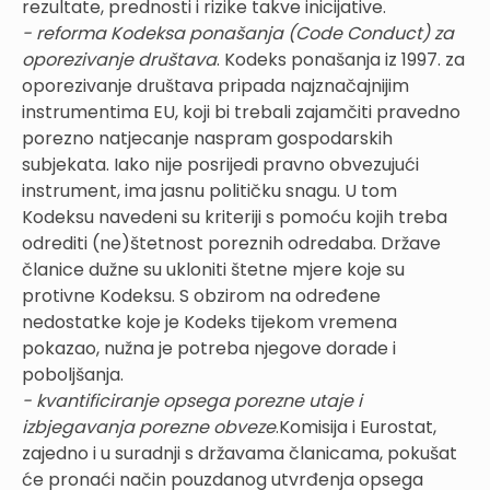
rezultate, prednosti i rizike takve inicijative.
- reforma Kodeksa ponašanja (Code Conduct) za
oporezivanje društava
. Kodeks ponašanja iz 1997. za
oporezivanje društava pripada najznačajnijim
instrumentima EU, koji bi trebali zajamčiti pravedno
porezno natjecanje naspram gospodarskih
subjekata. Iako nije posrijedi pravno obvezujući
instrument, ima jasnu političku snagu. U tom
Kodeksu navedeni su kriteriji s pomoću kojih treba
odrediti (ne)štetnost poreznih odredaba. Države
članice dužne su ukloniti štetne mjere koje su
protivne Kodeksu. S obzirom na određene
nedostatke koje je Kodeks tijekom vremena
pokazao, nužna je potreba njegove dorade i
poboljšanja.
- kvantificiranje opsega porezne utaje i
izbjegavanja porezne obveze
.Komisija i Eurostat,
zajedno i u suradnji s državama članicama, pokušat
će pronaći način pouzdanog utvrđenja opsega