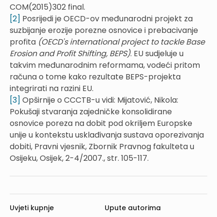
COM(2015)302 final.
[2]
Posrijedi je OECD-ov međunarodni projekt za
suzbijanje erozije porezne osnovice i prebacivanje
profita
(OECD's international project to tackle Base
Erosion and Profit Shifting, BEPS)
. EU sudjeluje u
takvim međunarodnim reformama, vodeći pritom
računa o tome kako rezultate BEPS-projekta
integrirati na razini EU.
[3]
Opširnije o CCCTB-u vidi: Mijatović, Nikola:
Pokušaji stvaranja zajedničke konsolidirane
osnovice poreza na dobit pod okriljem Europske
unije u kontekstu usklađivanja sustava oporezivanja
dobiti, Pravni vjesnik, Zbornik Pravnog fakulteta u
Osijeku, Osijek, 2-4/2007., str. 105-117.
Uvjeti kupnje
Upute autorima