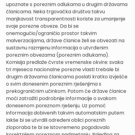
upoznate s poreznim odlukama u drugim državama
članicama. Neka trgovačka društva takvu
manjkavost transparentnosti koriste za umanjenje
svoje porezne obveze. Da bi se
onemogućio/ograničio prostor takvim
malverzacijama, države članice želi se obvezati na
sustavnu razmjenu informacija o utvrđenim
poreznim obvezama (poreznim odlukama).
Komisija predlaže čvrste vremenske okvire: svaka
tri mjeseca nacionalne porezne vlasti trebale bi
drugim državama članicama poslati kratko izvješće
o svim donesenim poreznim rješenjima s
prekograničnim učinkom. Potom će države članice
moći zatražiti podrobnije informacije o svakom
donesenom poreznom rješenju. Uz pomoć
informacija dobivenih takvim automatskim putem
lakše bi se utvrdili određeni oblici poreznih
zloporaba te bi se istovremeno pogodovalo
korektnijem poreznom nadmetanju. Prijedlog za