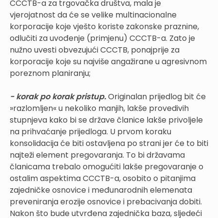
CCCTB-a za trgovačka društva, mala je
vjerojatnost da će se velike multinacionalne
korporacije koje vješto koriste zakonske praznine,
odlučiti za uvođenje (primjenu) CCCTB-a. Zato je
nužno uvesti obvezujući CCCTB, ponajprije za
korporacije koje su najviše angažirane u agresivnom
poreznom planiranju;
- korak po korak pristup.
Originalan prijedlog bit će
»razlomljen« u nekoliko manjih, lakše provedivih
stupnjeva kako bi se države članice lakše privoljele
na prihvaćanje prijedloga. U prvom koraku
konsolidacija će biti ostavljena po strani jer će to biti
najteži element pregovaranja. To bi državama
članicama trebalo omogućiti lakše pregovaranje o
ostalim aspektima CCCTB-a, osobito o pitanjima
zajedničke osnovice i međunarodnih elemenata
preveniranja erozije osnovice i prebacivanja dobiti.
Nakon što bude utvrđena zajednička baza, sljedeći