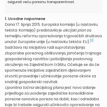
osigurati veću poreznu transparentnost.
1. Uvodne napomene
Dana 17. lipnja 2015. Europska komisija (u nastavku
teksta: Komisija) predstavila je
akcijski plan
za
temeljitu reformu oporezivanja trgovačkih društava
[1]
unutar Europske unije (u nastavku teksta: EU).
Sadržava niz inicijativa radi suprotstavljanja
zloporabe poreznog oblikovanja, jamčenja trajnoga
gospodarskog razvitka i poboljšanja poslovnog
okruženja na Zajedničkom tržištu. Očekuje se da će
spomenute inicijative zajedničkim djelovanjem
stvoriti pravednije i učinkovitije porezne okvire za
snažniji gospodarski razvitak.
Uporišna točna
akcijskog plana jest novo izdanje
prijedloga za uvođenje zajedničke konsolidirane
porezne osnovice poreza na dobit, kao i odredaba
koje bi trebale osigurati učinkovito oporezivanje na