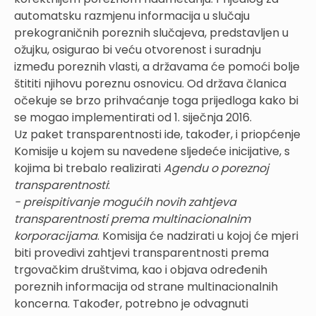
automatsku razmjenu informacija u slučaju
prekograničnih poreznih slučajeva, predstavljen u
ožujku, osigurao bi veću otvorenost i suradnju
između poreznih vlasti, a državama će pomoći bolje
štititi njihovu poreznu osnovicu. Od država članica
očekuje se brzo prihvaćanje toga prijedloga kako bi
se mogao implementirati od 1. siječnja 2016.
Uz paket transparentnosti ide, također, i priopćenje
Komisije u kojem su navedene sljedeće inicijative, s
kojima bi trebalo realizirati
Agendu o poreznoj
transparentnosti
:
- preispitivanje mogućih novih zahtjeva
transparentnosti prema multinacionalnim
korporacijama
. Komisija će nadzirati u kojoj će mjeri
biti provedivi zahtjevi transparentnosti prema
trgovačkim društvima, kao i objava određenih
poreznih informacija od strane multinacionalnih
koncerna. Također, potrebno je odvagnuti