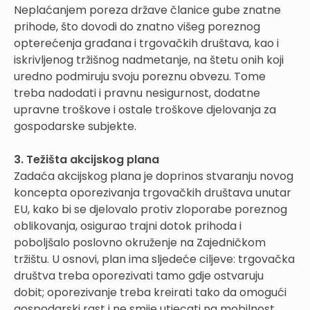
Neplaćanjem poreza države članice gube znatne
prihode, što dovodi do znatno višeg poreznog
opterećenja građana i trgovačkih društava, kao i
iskrivljenog tržišnog nadmetanje, na štetu onih koji
uredno podmiruju svoju poreznu obvezu. Tome
treba nadodati i pravnu nesigurnost, dodatne
upravne troškove i ostale troškove djelovanja za
gospodarske subjekte.
3. Težišta akcijskog plana
Zadaća akcijskog plana je doprinos stvaranju novog
koncepta oporezivanja trgovačkih društava unutar
EU, kako bi se djelovalo protiv zloporabe poreznog
oblikovanja, osigurao trajni dotok prihoda i
poboljšalo poslovno okruženje na Zajedničkom
tržištu. U osnovi, plan ima sljedeće ciljeve: trgovačka
društva treba oporezivati tamo gdje ostvaruju
dobit; oporezivanje treba kreirati tako da omogući
gospodarski rast i ne smije utjecati na mobilnost