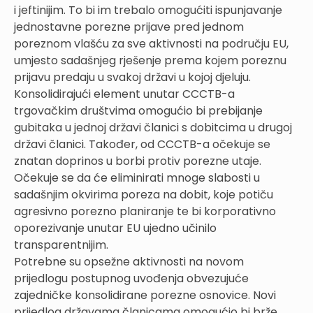
i jeftinijim. To bi im trebalo omogućiti ispunjavanje
jednostavne porezne prijave pred jednom
poreznom vlašću za sve aktivnosti na području EU,
umjesto sadašnjeg rješenje prema kojem poreznu
prijavu predaju u svakoj državi u kojoj djeluju.
Konsolidirajući element unutar CCCTB-a
trgovačkim društvima omogućio bi prebijanje
gubitaka u jednoj državi članici s dobitcima u drugoj
državi članici. Također, od CCCTB-a očekuje se
znatan doprinos u borbi protiv porezne utaje.
Očekuje se da će eliminirati mnoge slabosti u
sadašnjim okvirima poreza na dobit, koje potiču
agresivno porezno planiranje te bi korporativno
oporezivanje unutar EU ujedno učinilo
transparentnijim.
Potrebne su opsežne aktivnosti na novom
prijedlogu postupnog uvođenja obvezujuće
zajedničke konsolidirane porezne osnovice. Novi
prijedlog državama članicama omogućio bi brže