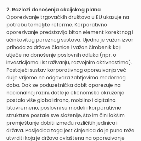
2. Razlozi donošenja akcijskog plana
Oporezivanje trgovačkih društava u EU ukazuje na
potrebu temeljite reforme. Korporativno
oporezivanje predstavlja bitan element korektnog i
učinkovitog poreznog sustava. Ujedno je važan izvor
prihoda za države članice i važan čimbenik koji
utječe na donošenje poslovnih odluka (npr. o
investicijama i istraživanju, razvojnim aktivnostima).
Postojeći sustav korporativnog oporezivanja već
dulje vrijeme ne odgovara zahtjevima modernog
doba. Dok se poduzetnička dobit oporezuje na
nacionalnoj razini, dotle je ekonomsko okruženje
postalo više globalizirano, mobilno i digitalno.
Istovremeno, poslovni su modeli i korporativne
strukture postale sve složenije, što im čini lakšim
premještanje dobiti između različitih jedinica i
država. Posljedica toga jest činjenica da je puno teže
utvrditi koja je država ovlaštena na oporezivanje