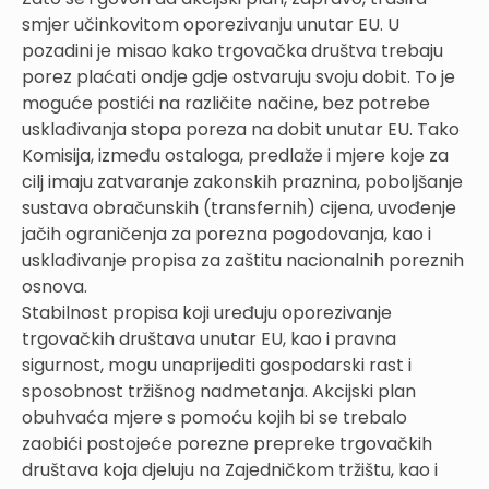
smjer učinkovitom oporezivanju unutar EU. U
pozadini je misao kako trgovačka društva trebaju
porez plaćati ondje gdje ostvaruju svoju dobit. To je
moguće postići na različite načine, bez potrebe
usklađivanja stopa poreza na dobit unutar EU. Tako
Komisija, između ostaloga, predlaže i mjere koje za
cilj imaju zatvaranje zakonskih praznina, poboljšanje
sustava obračunskih (transfernih) cijena, uvođenje
jačih ograničenja za porezna pogodovanja, kao i
usklađivanje propisa za zaštitu nacionalnih poreznih
osnova.
Stabilnost propisa koji uređuju oporezivanje
trgovačkih društava unutar EU, kao i pravna
sigurnost, mogu unaprijediti gospodarski rast i
sposobnost tržišnog nadmetanja. Akcijski plan
obuhvaća mjere s pomoću kojih bi se trebalo
zaobići postojeće porezne prepreke trgovačkih
društava koja djeluju na Zajedničkom tržištu, kao i