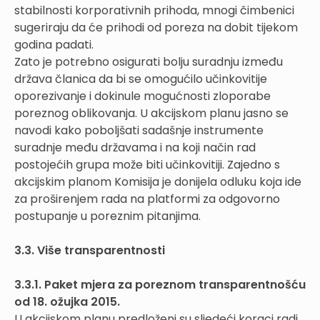
stabilnosti korporativnih prihoda, mnogi čimbenici
sugeriraju da će prihodi od poreza na dobit tijekom
godina padati.
Zato je potrebno osigurati bolju suradnju između
država članica da bi se omogućilo učinkovitije
oporezivanje i dokinule mogućnosti zloporabe
poreznog oblikovanja. U akcijskom planu jasno se
navodi kako poboljšati sadašnje instrumente
suradnje među državama i na koji način rad
postojećih grupa može biti učinkovitiji. Zajedno s
akcijskim planom Komisija je donijela odluku koja ide
za proširenjem rada na platformi za odgovorno
postupanje u poreznim pitanjima.
3.3. Više transparentnosti
3.3.1. Paket mjera za poreznom transparentnošću
od 18. ožujka 2015.
U akcijskom planu predloženi su sljedeći koraci radi