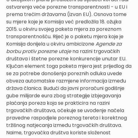
ostvarenja veće porezne transparentnosti - u EU i
prema trećim državama (izvan EU). Osnova tome
su mjere koje je Komisija već predložila 18. ožujka
2015. u okviru svojeg paketa mjera za poreznom
transparentnošću. Riječ je o paketu mjera koje je
Komisija donijela u okviru ambicizone
Agende za
borbu protiv porezne utaje
na razini trgovačkih
društava i štetne porezne konkurencije unutar EU.
Ključan element toga paketa mjera jest prijedlog da
se za potrebe donošenja poreznih odluka uvede
obveza automatske razmjene informacija između
država članica. Budući da javni proračuni godišnje
gube milijarde eura zbog strategije izbjegavanja
plaćanja poreza koja se prakticira na razini
trgovačkih društava, očekuje se uvođenje načela
pravedne raspodjele poreznog tereta i korektnog
tržišnog natjecanja između trgovačkih društava.
Naime, trgovačka društva koriste složenost