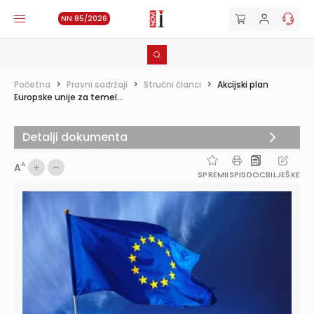
NN 85/2026
Početna
>
Pravni sadržaji
>
Stručni članci
>
Akcijski plan
Europske unije za temel...
Detalji dokumenta
A
A
SPREMI
ISPIS
DOC
BILJEŠKE