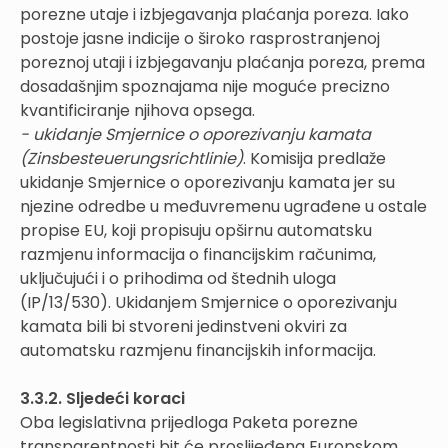
porezne utaje i izbjegavanja plaćanja poreza. Iako
postoje jasne indicije o široko rasprostranjenoj
poreznoj utaji i izbjegavanju plaćanja poreza, prema
dosadašnjim spoznajama nije moguće precizno
kvantificiranje njihova opsega.
- ukidanje Smjernice o oporezivanju kamata
(Zinsbesteuerungsrichtlinie)
. Komisija predlaže
ukidanje Smjernice o oporezivanju kamata jer su
njezine odredbe u međuvremenu ugrađene u ostale
propise EU, koji propisuju opširnu automatsku
razmjenu informacija o financijskim računima,
uključujući i o prihodima od štednih uloga
(IP/13/530). Ukidanjem Smjernice o oporezivanju
kamata bili bi stvoreni jedinstveni okviri za
automatsku razmjenu financijskih informacija.
3.3.2. Sljedeći koraci
Oba legislativna prijedloga Paketa porezne
transparentnosti bit će proslijeđena Europskom