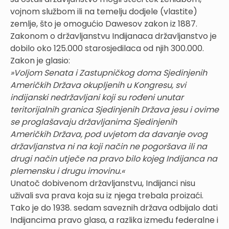
vojnom službom ili na temelju dodjele (vlastite)
zemlje, što je omogućio Dawesov zakon iz 1887.
Zakonom o državljanstvu Indijanaca državljanstvo je
dobilo oko 125.000 starosjedilaca od njih 300.000.
Zakon je glasio:
»Voljom Senata i Zastupničkog doma Sjedinjenih
Američkih Država okupljenih u Kongresu, svi
indijanski nedržavljani koji su rođeni unutar
teritorijalnih granica Sjedinjenih Država jesu i ovime
se proglašavaju državljanima Sjedinjenih
Američkih Država, pod uvjetom da davanje ovog
državljanstva ni na koji način ne pogoršava ili na
drugi način utječe na pravo bilo kojeg Indijanca na
plemensku i drugu imovinu.«
Unatoč dobivenom državljanstvu, Indijanci nisu
uživali sva prava koja su iz njega trebala proizaći.
Tako je do 1938. sedam saveznih država odbijalo dati
Indijancima pravo glasa, a razlika između federalne i