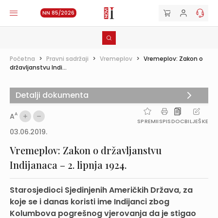
NN 85/2026
Početna
>
Pravni sadržaji
>
Vremeplov
>
Vremeplov: Zakon o
državljanstvu Indi...
Detalji dokumenta
A
A
SPREMI
ISPIS
DOC
BILJEŠKE
03.06.2019.
Vremeplov: Zakon o državljanstvu
Indijanaca – 2. lipnja 1924.
Starosjedioci Sjedinjenih Američkih Država, za
koje se i danas koristi ime Indijanci zbog
Kolumbova pogrešnog vjerovanja da je stigao