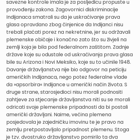
savezne kontrole imala je za posljedicu propuste u
provođenju zakona. Zagovornici diskriminacije
Indijanaca smatrali su da je uskraćivanje prava
glasa opravdano zbog činjenice da Indijanci nisu
trebali plaćati porez na nekretnine, jer su održavali
plemenske običaje i konačno zato što su živjeli na
zemlji koja je bila pod federalnom zaštitom. Zadnje
države koje su odustale od uskraćivanja prava glasa
bile su Arizona i Novi Meksiko, koje su to učinile 1948.
Davanje državljanstva nije bio odgovor na peticiju
američkih Indijanaca, nego potez federalne vlade
da »apsorbira« Indijance u američki način života. S
druge strane, starosjedioci nisu morali podnositi
zahtjeve za stjecanje državljanstva niti su se morali
odricati svoje plemenske pripadnosti da bi postali
američki državljani. Naime, većina plemena
posjedovala je zajedničku imovinu te je pravo na
zemlju pretpostavljalo pripadnost plemenu. Stoga
je tzv. dvostruko državljanstvo pomirilo ta dva