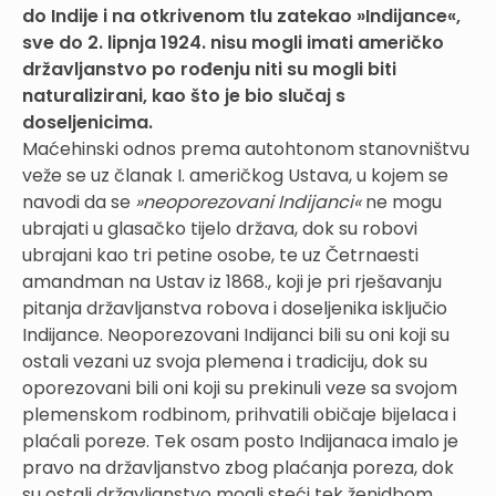
do Indije i na otkrivenom tlu zatekao »Indijance«,
sve do 2. lipnja 1924. nisu mogli imati američko
državljanstvo po rođenju niti su mogli biti
naturalizirani, kao što je bio slučaj s
doseljenicima.
Maćehinski odnos prema autohtonom stanovništvu
veže se uz članak I. američkog Ustava, u kojem se
navodi da se
»neoporezovani Indijanci«
ne mogu
ubrajati u glasačko tijelo država, dok su robovi
ubrajani kao tri petine osobe, te uz Četrnaesti
amandman na Ustav iz 1868., koji je pri rješavanju
pitanja državljanstva robova i doseljenika isključio
Indijance. Neoporezovani Indijanci bili su oni koji su
ostali vezani uz svoja plemena i tradiciju, dok su
oporezovani bili oni koji su prekinuli veze sa svojom
plemenskom rodbinom, prihvatili običaje bijelaca i
plaćali poreze. Tek osam posto Indijanaca imalo je
pravo na državljanstvo zbog plaćanja poreza, dok
su ostali državljanstvo mogli steći tek ženidbom,