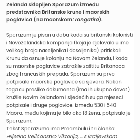
Zelanda sklopljen Sporazum između
predstavnika Britanske krune i maorskih
poglavica (na maorskom
: rangatira
).
Sporazum je pisan u doba kada su britanski kolonisti
i Novozelandska kompanija (koja je djelovala u ime
velikog broja naseljenika i doseljenika) pritiskali
Krunu da osnuje koloniju na Novom Zelandu, i kada
su maorske poglavice zatražile zaštitu Britanaca
zbog francuskih prepada. Sporazum su prvo
potpisale maorske poglavice sa sjevera. Nakon
toga su preslike dokumenta (ima ih ukupno devet)
kružile Novim Zelandom i sljedećih su ga mjeseci
potpisale i druge poglavice. Između 530 i 540
Maora, među kojima je bilo oko 13 žena, potpisalo je
Sporazum.
Tekst Sporazuma ima Preambulu i tri članka:
»Njezino Veličanstvo Viktorija, ... s kraljevskom