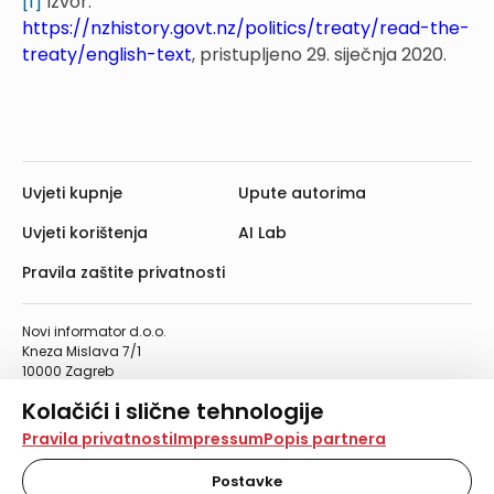
[1]
Izvor:
https://nzhistory.govt.nz/politics/treaty/read-the-
treaty/english-text
, pristupljeno 29. siječnja 2020.
Uvjeti kupnje
Upute autorima
Uvjeti korištenja
AI Lab
Pravila zaštite privatnosti
Novi informator d.o.o.
Kneza Mislava 7/1
10000 Zagreb
Telefon: 01/4555-454
Kolačići i slične tehnologije
Telefaks: 01/4612-553
info@informator.hr
Na našoj web stranici koristimo kolačiće i slične
Pravila privatnosti
Impressum
Popis partnera
tehnologije za pohranu, čitanje i obradu informacija na
vašem uređaju. Time poboljšavamo korisničko iskustvo,
Postavke
PRATITE NAS: