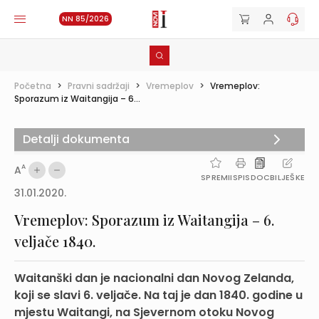
NN 85/2026
Početna
>
Pravni sadržaji
>
Vremeplov
>
Vremeplov:
Sporazum iz Waitangija – 6...
Detalji dokumenta
A
A
SPREMI
ISPIS
DOC
BILJEŠKE
31.01.2020.
Vremeplov: Sporazum iz Waitangija – 6.
veljače 1840.
Waitanški dan je nacionalni dan Novog Zelanda,
koji se slavi 6. veljače. Na taj je dan 1840. godine u
mjestu Waitangi, na Sjevernom otoku Novog