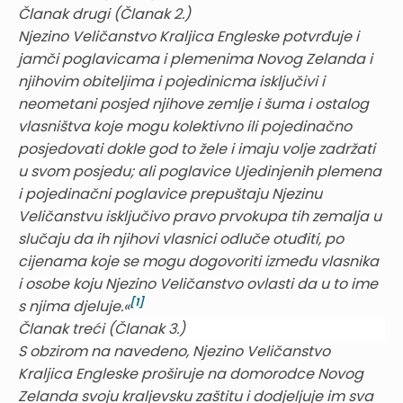
Članak drugi (Članak 2.)
Njezino Veličanstvo Kraljica Engleske potvrđuje i
jamči poglavicama i plemenima Novog Zelanda i
njihovim obiteljima i pojedinicma isključivi i
neometani posjed njihove zemlje i šuma i ostalog
vlasništva koje mogu kolektivno ili pojedinačno
posjedovati dokle god to žele i imaju volje zadržati
u svom posjedu; ali poglavice Ujedinjenih plemena
i pojedinačni poglavice prepuštaju Njezinu
Veličanstvu isključivo pravo prvokupa tih zemalja u
slučaju da ih njihovi vlasnici odluče otuđiti, po
cijenama koje se mogu dogovoriti između vlasnika
i osobe koju Njezino Veličanstvo ovlasti da u to ime
[1]
s njima djeluje.«
Članak treći (Članak 3.)
S obzirom na navedeno, Njezino Veličanstvo
Kraljica Engleske proširuje na domorodce Novog
Zelanda svoju kraljevsku zaštitu i dodjeljuje im sva