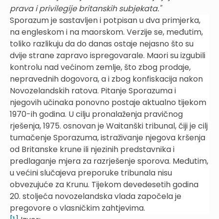
prava i privilegije britanskih subjekata."
Sporazum je sastavljen i potpisan u dva primjerka,
na engleskom i na maorskom. Verzije se, međutim,
toliko razlikuju da do danas ostaje nejasno što su
dvije strane zapravo ispregovarale. Maori su izgubili
kontrolu nad većinom zemlje, što zbog prodaje,
nepravednih dogovora, a i zbog konfiskacija nakon
Novozelandskih ratova. Pitanje Sporazuma i
njegovih učinaka ponovno postaje aktualno tijekom
1970-ih godina. U cilju pronalaženja pravičnog
rješenja, 1975. osnovan je Waitanški tribunal, čiji je cilj
tumačenje Sporazuma, istraživanje njegova kršenja
od Britanske krune ili njezinih predstavnika i
predlaganje mjera za razrješenje sporova. Međutim,
u većini slučajeva preporuke tribunala nisu
obvezujuće za Krunu. Tijekom devedesetih godina
20. stoljeća novozelandska vlada započela je
pregovore o vlasničkim zahtjevima.