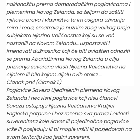
naklonošću prema domorodačkim poglavicama i
plemenima Novog Zelanda, sa željom da zaštiti
njihova prava i vlasništvo te im osigura uživanje
mira i reda, smatrala je nužnim zbog velikog broja
subjekata Njezina Veličanstva koji su se već
nastanili na Novom Zelandu... uspostaviti i
imenovati dužnosnika koji će biti ovlašten odnositi
se prema Aboridžinima Novog Zelanda u cilju
priznanja suverene vlasti Njezina Veličanstva na
cijelom ili bilo kojem dijelu ovih otoka ...
Članak prvi (Članak 1.)
Poglavice Saveza Ujedinjenih plemena Novog
Zelanda i neovisni poglavice koji nisu članovi
Saveza ustupaju Njezinu Veličanstvu Kraljici
Engleske potpuno i bez rezerve sva prava i ovlasti
suvereniteta koje Savez ili pojedinačne poglavice
vrše ili posjeduju ili bi mogle vršiti ili posjedovati na
svom teritoriju kao jedini suvereni.