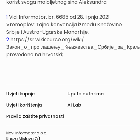
korist svoga maloljetnog sina Aleksandra.
1
Vidi Informator, br. 6685 od 28. lipnja 2021.
Vremeplov: Tajna konvencija između Kneževine
Srbije i Austro-Ugarske Monarhije.
2
https://sr.wikisource.org/wiki/
Закон_о_проглашењу_Књажевства_Србије_за_Краље
prevedeno na hrvatski;
Uvjeti kupnje
Upute autorima
Uvjeti korištenja
AI Lab
Pravila zaštite privatnosti
Novi informator d.o.o.
Kneza Mislava 7/1