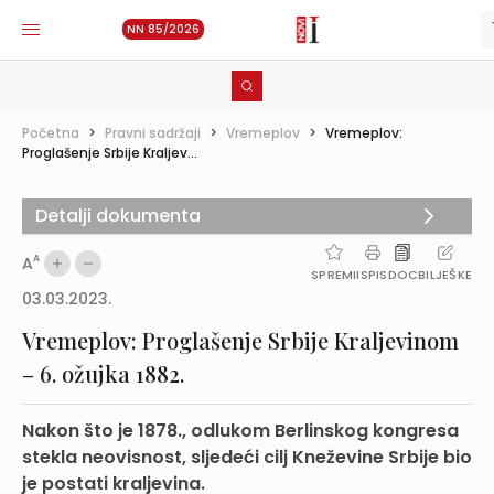
NN 85/2026
Početna
>
Pravni sadržaji
>
Vremeplov
>
Vremeplov:
Proglašenje Srbije Kraljev...
Detalji dokumenta
A
A
SPREMI
ISPIS
DOC
BILJEŠKE
03.03.2023.
Vremeplov: Proglašenje Srbije Kraljevinom
– 6. ožujka 1882.
Nakon što je 1878., odlukom Berlinskog kongresa
stekla neovisnost, sljedeći cilj Kneževine Srbije bio
je postati kraljevina.