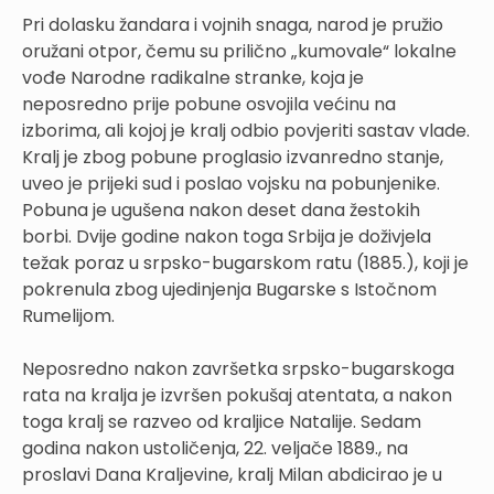
Pri dolasku žandara i vojnih snaga, narod je pružio
oružani otpor, čemu su prilično „kumovale“ lokalne
vođe Narodne radikalne stranke, koja je
neposredno prije pobune osvojila većinu na
izborima, ali kojoj je kralj odbio povjeriti sastav vlade.
Kralj je zbog pobune proglasio izvanredno stanje,
uveo je prijeki sud i poslao vojsku na pobunjenike.
Pobuna je ugušena nakon deset dana žestokih
borbi. Dvije godine nakon toga Srbija je doživjela
težak poraz u srpsko-bugarskom ratu (1885.), koji je
pokrenula zbog ujedinjenja Bugarske s Istočnom
Rumelijom.
Neposredno nakon završetka srpsko-bugarskoga
rata na kralja je izvršen pokušaj atentata, a nakon
toga kralj se razveo od kraljice Natalije. Sedam
godina nakon ustoličenja, 22. veljače 1889., na
proslavi Dana Kraljevine, kralj Milan abdicirao je u