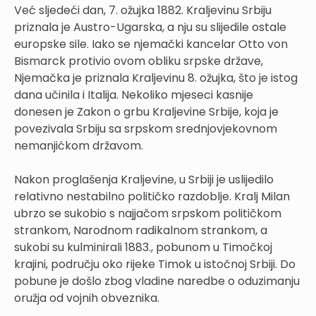
Već sljedeći dan, 7. ožujka 1882. Kraljevinu Srbiju
priznala je Austro-Ugarska, a nju su slijedile ostale
europske sile. Iako se njemački kancelar Otto von
Bismarck protivio ovom obliku srpske države,
Njemačka je priznala Kraljevinu 8. ožujka, što je istog
dana učinila i Italija. Nekoliko mjeseci kasnije
donesen je Zakon o grbu Kraljevine Srbije, koja je
povezivala Srbiju sa srpskom srednjovjekovnom
nemanjićkom državom.
Nakon proglašenja Kraljevine, u Srbiji je uslijedilo
relativno nestabilno političko razdoblje. Kralj Milan
ubrzo se sukobio s najjačom srpskom političkom
strankom, Narodnom radikalnom strankom, a
sukobi su kulminirali 1883., pobunom u Timočkoj
krajini, području oko rijeke Timok u istočnoj Srbiji. Do
pobune je došlo zbog vladine naredbe o oduzimanju
oružja od vojnih obveznika.