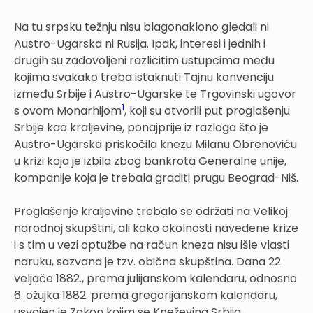
Na tu srpsku težnju nisu blagonaklono gledali ni
Austro-Ugarska ni Rusija. Ipak, interesi i jednih i
drugih su zadovoljeni različitim ustupcima među
kojima svakako treba istaknuti Tajnu konvenciju
između Srbije i Austro-Ugarske te Trgovinski ugovor
1
s ovom Monarhijom
, koji su otvorili put proglašenju
Srbije kao kraljevine, ponajprije iz razloga što je
Austro-Ugarska priskočila knezu Milanu Obrenoviću
u krizi koja je izbila zbog bankrota Generalne unije,
kompanije koja je trebala graditi prugu Beograd-Niš.
Proglašenje kraljevine trebalo se održati na Velikoj
narodnoj skupštini, ali kako okolnosti navedene krize
i s tim u vezi optužbe na račun kneza nisu išle vlasti
naruku, sazvana je tzv. obična skupština. Dana 22.
veljače 1882., prema julijanskom kalendaru, odnosno
6. ožujka 1882. prema gregorijanskom kalendaru,
usvojen je Zakon kojim se Kneževina Srbija