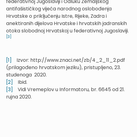
federativnoj Jugoslaviji i Odluku Zemaljskog
antifašističkog vijeća narodnog oslobođenja
Hrvatske o priključenju Istre, Rijeke, Zadra i
anektiranih dijelova Hrvatske i hrvatskih jadranskih
otoka slobodnoj Hrvatskoj u federativnoj Jugoslaviji.
[3]
[1]
Izvor: http://www.znaci.net/zb/4_2_11_2.pdf
(prilagođeno hrvatskom jeziku), pristupljeno, 23.
studenoga 2020.
[2]
Ibid.
[3]
Vidi Vremeplov u Informatoru, br. 6645 od 21.
rujna 2020.