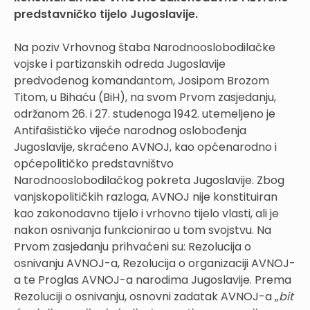
predstavničko tijelo Jugoslavije.
Na poziv Vrhovnog štaba Narodnooslobodilačke
vojske i partizanskih odreda Jugoslavije
predvođenog komandantom, Josipom Brozom
Titom, u Bihaću (BiH), na svom Prvom zasjedanju,
održanom 26. i 27. studenoga 1942. utemeljeno je
Antifašističko vijeće narodnog oslobođenja
Jugoslavije, skraćeno AVNOJ, kao općenarodno i
općepolitičko predstavništvo
Narodnooslobodilačkog pokreta Jugoslavije. Zbog
vanjskopolitičkih razloga, AVNOJ nije konstituiran
kao zakonodavno tijelo i vrhovno tijelo vlasti, ali je
nakon osnivanja funkcionirao u tom svojstvu. Na
Prvom zasjedanju prihvaćeni su: Rezolucija o
osnivanju AVNOJ-a, Rezolucija o organizaciji AVNOJ-
a te Proglas AVNOJ-a narodima Jugoslavije. Prema
Rezoluciji o osnivanju, osnovni zadatak AVNOJ-a „
bit