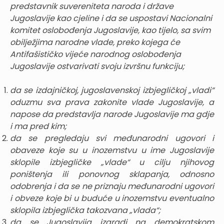
predstavnik suvereniteta naroda i države
Jugoslavije kao cjeline i da se uspostavi Nacionalni
komitet oslobođenja Jugoslavije, kao tijelo, sa svim
obilježjima narodne vlade, preko kojega će
Antifašističko vijeće narodnog oslobođenja
Jugoslavije ostvarivati svoju izvršnu funkciju;
da se izdajničkoj, jugoslavenskoj izbjegličkoj „vladi“
oduzmu sva prava zakonite vlade Jugoslavije, a
napose da predstavlja narode Jugoslavije ma gdje
i ma pred kim;
da se pregledaju svi međunarodni ugovori i
obaveze koje su u inozemstvu u ime Jugoslavije
sklopile izbjegličke „vlade“ u cilju njihovog
poništenja ili ponovnog sklapanja, odnosno
odobrenja i da se ne priznaju međunarodni ugovori
i obveze koje bi u buduće u inozemstvu eventualno
sklopila izbjeglička takozvana „vlada“;
da se Jugoslavija izgradi na demokratskom