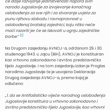
će dalje razvijanje jedinstvenosti napora svih
naroda Jugoslavije za izvojevanje konačnog
oslobođenja za sve njih i za stvaranje uvjeta za
punu njihovu slobodu i ravnopravnost u
oslobođenoj bratskoj zajednici, koju nitko neće
moći razoriti jer će se iskovati u ognju zajedničke
[1]
borbe
.“
Na Drugom zasjedanju AVNOJ-a, održanom 29. i 30.
studenoga 1943. u Jajcu (BiH), AVNOJ je konstituiran
kao vrhovno zakonodavno i izvršno predstavničko
tijelo Jugoslavije. I na tom zasjedanju izdan je Proglas
narodima Jugoslavije te je usvojena Deklaracija
Drugog zasjedanja AVNOJ-a, prema kojoj je
odlučeno:
„1. da se Antifašističko vijeće narodnog oslobođenja
Jugoslavije konstituira u vrhovno zakonodavno i
izvršno predstavničko tijelo Jugoslavije, kao vrhovni