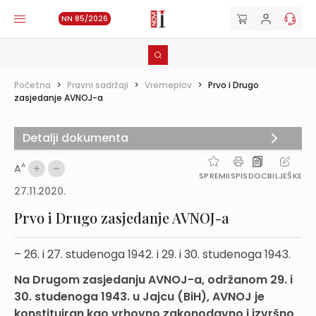
NN 85/2026
Početna
>
Pravni sadržaji
>
Vremeplov
>
Prvo i Drugo
zasjedanje AVNOJ-a
Detalji dokumenta
A
A
SPREMI
ISPIS
DOC
BILJEŠKE
27.11.2020.
Prvo i Drugo zasjedanje AVNOJ-a
– 26. i 27. studenoga 1942. i 29. i 30. studenoga 1943.
Na Drugom zasjedanju AVNOJ-a, održanom 29. i
30. studenoga 1943. u Jajcu (BiH), AVNOJ je
konstituiran kao vrhovno zakonodavno i izvršno