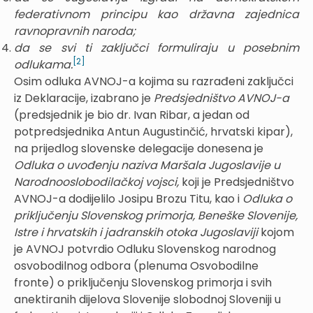
federativnom principu kao državna zajednica
ravnopravnih naroda;
da se svi ti zaključci formuliraju u posebnim
[2]
odlukama.
Osim odluka AVNOJ-a kojima su razrađeni zaključci
iz Deklaracije, izabrano je
Predsjedništvo AVNOJ-a
(predsjednik je bio dr. Ivan Ribar, a jedan od
potpredsjednika Antun Augustinčić, hrvatski kipar),
na prijedlog slovenske delegacije donesena je
Odluka o uvođenju naziva Maršala Jugoslavije u
Narodnooslobodilačkoj vojsci,
koji je Predsjedništvo
AVNOJ-a dodijelilo Josipu Brozu Titu, kao i
Odluka o
priključenju Slovenskog primorja, Beneške Slovenije,
Istre i hrvatskih i jadranskih otoka Jugoslaviji
kojom
je AVNOJ potvrdio Odluku Slovenskog narodnog
osvobodilnog odbora (plenuma Osvobodilne
fronte) o priključenju Slovenskog primorja i svih
anektiranih dijelova Slovenije slobodnoj Sloveniji u