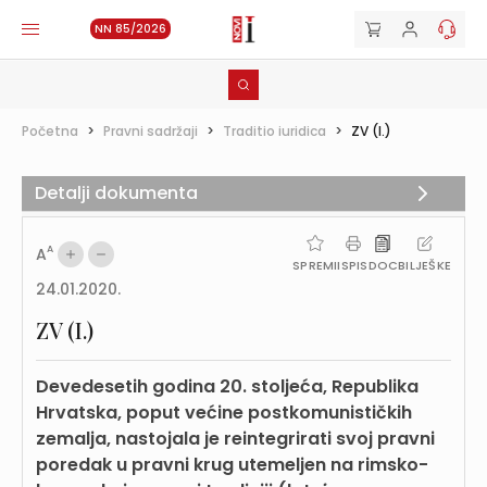
NN 85/2026
Početna
>
Pravni sadržaji
>
Traditio iuridica
>
ZV (I.)
Detalji dokumenta
A
A
SPREMI
ISPIS
DOC
BILJEŠKE
24.01.2020.
ZV (I.)
Devedesetih godina 20. stoljeća, Republika
Hrvatska, poput većine postkomunističkih
zemalja, nastojala je reintegrirati svoj pravni
poredak u pravni krug utemeljen na rimsko-