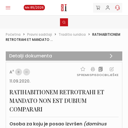
NN 85/2026
Početna
>
Pravni sadržaji
>
Traditio iuridica
>
RATIHABITIONEM
RETROTRAHI ET MANDATO ...
Detalji dokumenta
A
A
SPREMI
ISPIS
DOC
BILJEŠKE
11.09.2020.
RATIHABITIONEM RETROTRAHI ET
MANDATO NON EST DUBIUM
COMPARARI
Osoba za koju je posao izvršen
(dominus