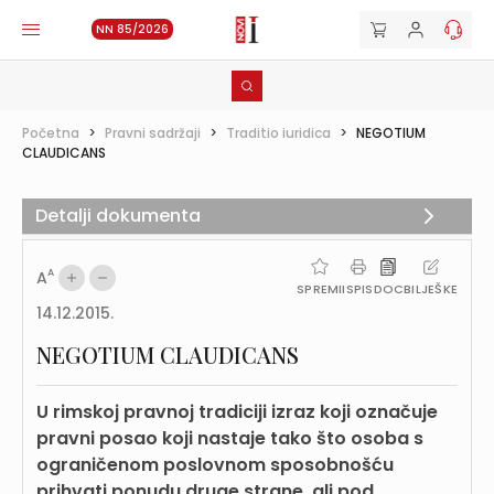
NN 85/2026
Početna
>
Pravni sadržaji
>
Traditio iuridica
>
NEGOTIUM
CLAUDICANS
Detalji dokumenta
A
A
SPREMI
ISPIS
DOC
BILJEŠKE
14.12.2015.
NEGOTIUM CLAUDICANS
U rimskoj pravnoj tradiciji izraz koji označuje
pravni posao koji nastaje tako što osoba s
ograničenom poslovnom sposobnošću
prihvati ponudu druge strane, ali pod