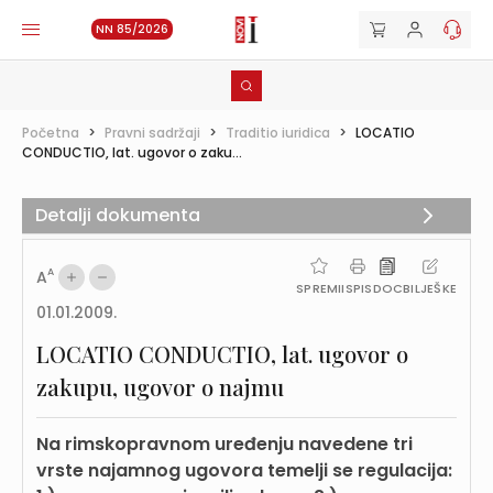
NN 85/2026
Početna
>
Pravni sadržaji
>
Traditio iuridica
>
LOCATIO
CONDUCTIO, lat. ugovor o zaku...
Detalji dokumenta
A
A
SPREMI
ISPIS
DOC
BILJEŠKE
01.01.2009.
LOCATIO CONDUCTIO, lat. ugovor o
zakupu, ugovor o najmu
Na rimskopravnom uređenju navedene tri
vrste najamnog ugovora temelji se regulacija: