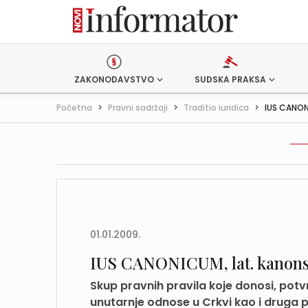
ZAKONODAVSTVO
SUDSKA PRAKSA
Početna
>
Pravni sadržaji
>
Traditio iuridica
>
IUS CANON
01.01.2009.
IUS CANONICUM, lat. kanons
Skup pravnih pravila koje donosi, potv
unutarnje odnose u Crkvi kao i druga pi