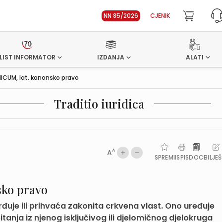
NN 85/2026
CJENIK
LIST INFORMATOR
IZDANJA
ALATI
ICUM, lat. kanonsko pravo
Traditio iuridica
A
A
SPREMI
ISPIS
DOC
BILJE
ko pravo
rđuje ili prihvaća zakonita crkvena vlast. Ono uređuje
tanja iz njenog isključivog ili djelomičnog djelokruga