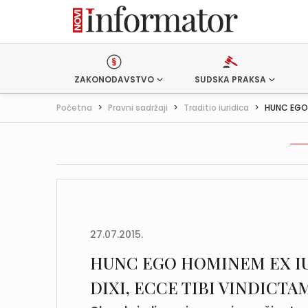
ZAKONODAVSTVO
SUDSKA PRAKSA
Početna
>
Pravni sadržaji
>
Traditio iuridica
>
HUNC EGO 
27.07.2015.
HUNC EGO HOMINEM EX IU
DIXI, ECCE TIBI VINDICTAM