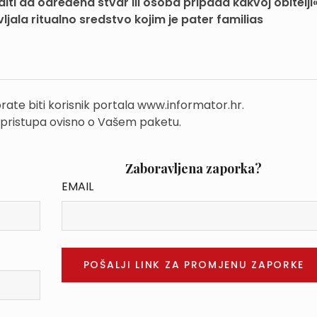
diti da određena stvar ili osoba pripada kakvoj obitelji«
ljala ritualno sredstvo kojim je pater familias
rate biti korisnik portala www.informator.hr.
 pristupa ovisno o Vašem paketu.
Zaboravljena zaporka?
EMAIL