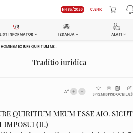
NN 85/2026
CJENIK
LIST INFORMATOR
IZDANJA
ALATI
HOMINEM EX IURE QUIRITIUM ME...
Traditio iuridica
A
A
SPREMI
ISPIS
DOC
BILJE
RE QUIRITIUM MEUM ESSE AIO. SICUT
 IMPOSUI (II.)