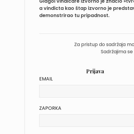
Glagol vindicare izvorno je značio »tvr
a vindicta kao štap izvorno je predstav
demonstrirao tu pripadnost.
Za pristup do sadržaja mo
Sadržajima se
Prijava
EMAIL
ZAPORKA